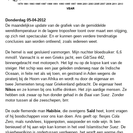
Donderdag 05-04-2012
De maandelijkse
update
van de grafiek van de gemiddelde
wereldtemperatuur in de lagere troposfeer toont over maart een stijging,
op zich niet spectaculair. En er kunnen geen verdere trendmatige
conclusies aan worden ontleend, zoals iedereen weet.
De hemel is wat gesluierd vanmorgen. Mijn nuchter bloedsuiker: 6,6
mmol/l. Vannacht is er een Grieks jacht, een
Gib'Sea 442
,
binnengebracht met motorpech. Het ligt nu op de kopse kant van de
steiger. Het schip was een jaar geleden onderweg naar de Indische
Oceaan, in feite net als wij toen, en gestrand in Aden wegens de
piraterij bij de Hoorn van Afrika en wordt nu door de eigenaar en
twee Jemenieten terug naar Griekenland gebracht. De eigenaar heet
Nikos
en ze komen bij ons koffie drinken. Het zijn aardige mensen. Ze
hebben ook zwaar op hun donder gehad in de
Baai van Suez
. Zonder
motor tussen al die zeeschepen, brrr.
De oude flemende man
Habibie
, die overigens
Saïd
heet, komt vragen
of hij boodschappen voor ons kan doen. Ans geeft op: flesjes
Cola
Zero
, mals rundvlees, kippenpoten, waspoeder en rode wijn. Ik ben
benieuwd of hij aan wijn kan komen in het veel Islamitischer
Suez
. De
sluierbewolking is ondertussen verdwenen, het wordt een warme dag.