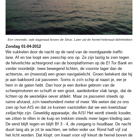
Een vreemde, vale dageraad boven de Sinaï. Later zal de hemel helemaal dichttrekken
Zondag 01-04-2012
We sukkelen door de nacht op de rand van de noordgaande
traffic
lane
. Af en toe loopt een zeeschip ons op. Ze zijn lastig te zien tegen
de felverlichte achtergrond van de boorplatformen op de
El Tor Bank
en
verder noordelijk: twee bewegend lichten, de voorste lager dan de
achterste, en (meestal) een groen navigatielicht. Groen betekent dat hij
je aan bakboord zal passeren. Soms is zo'n schip al naast je, eer je
hem in de gaten hebt. Dan hoor je een donker gebrom van de
scheepmotoren en schuift er een groot, aardedonker vlak langs, dat de
lichten op de westelijke oever afdekt. Maar ze passeren steeds op
ruime afstand, zo'n tweehonderd meter of meer. We weten dat ze ons
zien op hun AIS en dat ze kunnen vaststellen dat we een kwetsbaar
zeiljachtje zijn. Geweldig apparaatje, die AIS! Het wordt steeds kouder,
we zitten te rillen in de kuip en trekken steeds meer lagen kleding aan.
De wind blijft tegen en blijft Bf 3 - 4, de zeegang is houdbaar. De nacht
duurt lang als je zit te wachten, we tellen ieder uur. Rond half vijf zal
het licht worden. Dat klopt: om kwart voor vijf kleurt de hemel boven de