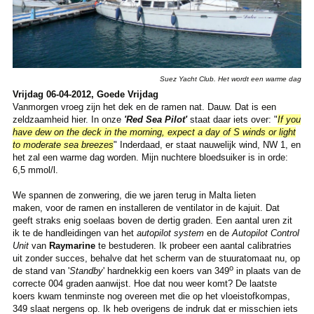
Suez Yacht Club. Het wordt een warme dag
Vrijdag 06-04-2012, Goede Vrijdag
Vanmorgen vroeg zijn het dek en de ramen nat. Dauw. Dat is een
zeldzaamheid hier. In onze
'Red Sea Pilot'
staat daar iets over: "
If you
have dew on the deck in the morning, expect a day of S winds or light
to moderate sea breezes
" Inderdaad, er staat nauwelijk wind, NW 1, en
het zal een warme dag worden. Mijn nuchtere bloedsuiker is in orde:
6,5 mmol/l.
We spannen de zonwering, die we jaren terug in Malta lieten
maken, voor de ramen en installeren de ventilator in de kajuit. Dat
geeft straks enig soelaas boven de dertig graden. Een aantal uren zit
ik te de handleidingen van het
autopilot system
en de
Autopilot Control
Unit
van
Raymarine
te bestuderen. Ik probeer een aantal calibratries
uit zonder succes, behalve dat het scherm van de stuuratomaat nu, op
o
de stand van '
Standby
' hardnekkig een koers van 349
in plaats van de
correcte 004 graden
aanwijst. Hoe dat nou weer komt? De laatste
koers kwam tenminste nog overeen met die op het vloeistofkompas,
349 slaat nergens op. Ik heb overigens de indruk dat er misschien iets