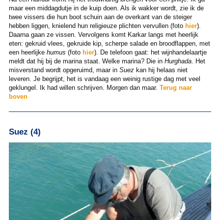
maar een middagdutje in de kuip doen. Als ik wakker wordt, zie ik de
twee vissers die hun boot schuin aan de overkant van de steiger
hebben liggen, knielend hun religieuze plichten vervullen (foto
hier
).
Daarna gaan ze vissen. Vervolgens komt Karkar langs met heerlijk
eten: gekruid vlees, gekruide kip, scherpe salade en broodflappen, met
een heerlijke
humus
(foto
hier
). De telefoon gaat: het wijnhandelaartje
meldt dat hij bij de marina staat. Welke marina? Die in
Hurghada
. Het
misverstand wordt opgeruimd, maar in
Suez
kan hij helaas niet
leveren. Je begrijpt, het is vandaag een weinig rustige dag met veel
geklungel. Ik had willen schrijven. Morgen dan maar.
Terug naar
boven
Suez (4)