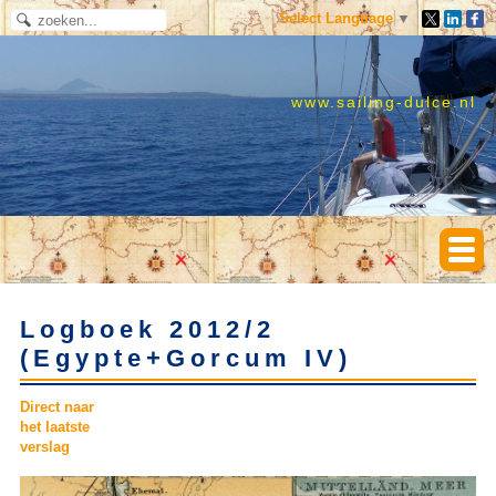
Select Language
▼
www.sailing-dulce.nl
Logboek 2012/2
(Egypte+Gorcum IV)
Direct naar
het laatste
verslag