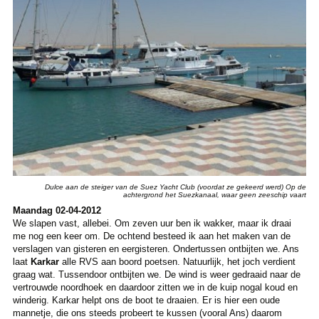
Dulce aan de steiger van de Suez Yacht Club (voordat ze gekeerd werd) Op de
achtergrond het Suezkanaal, waar geen zeeschip vaart
Maandag 02-04-2012
We slapen vast, allebei. Om zeven uur ben ik wakker, maar ik draai
me nog een keer om. De ochtend besteed ik aan het maken van de
verslagen van gisteren en eergisteren. Ondertussen ontbijten we. Ans
laat
Karkar
alle RVS aan boord poetsen. Natuurlijk, het joch verdient
graag wat. Tussendoor ontbijten we. De wind is weer gedraaid naar de
vertrouwde noordhoek en daardoor zitten we in de kuip nogal koud en
winderig. Karkar helpt ons de boot te draaien. Er is hier een oude
mannetje, die ons steeds probeert te kussen (vooral Ans) daarom