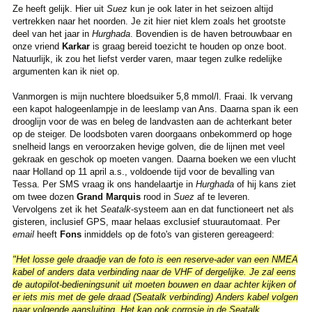
Ze heeft gelijk. Hier uit
Suez
kun je ook later in het seizoen altijd
vertrekken naar het noorden. Je zit hier niet klem zoals het grootste
deel van het jaar in
Hurghada
. Bovendien is de haven betrouwbaar en
onze vriend
Karkar
is graag bereid toezicht te houden op onze boot.
Natuurlijk, ik zou het liefst verder varen, maar tegen zulke redelijke
argumenten kan ik niet op.
Vanmorgen is mijn nuchtere bloedsuiker 5,8 mmol/l. Fraai. Ik vervang
een kapot halogeenlampje in de leeslamp van Ans. Daarna span ik een
drooglijn voor de was en beleg de landvasten aan de achterkant beter
op de steiger. De loodsboten varen doorgaans onbekommerd op hoge
snelheid langs en veroorzaken hevige golven, die de lijnen met veel
gekraak en geschok op moeten vangen. Daarna boeken we een vlucht
naar Holland op 11 april a.s., voldoende tijd voor de bevalling van
Tessa. Per SMS vraag ik ons handelaartje in
Hurghada
of hij kans ziet
om twee dozen
Grand Marquis
rood in
Suez
af te leveren.
Vervolgens zet ik het
Seatalk
-systeem aan en dat functioneert net als
gisteren, inclusief GPS, maar helaas exclusief stuurautomaat. Per
email
heeft
Fons
inmiddels op de foto's van gisteren gereageerd:
"
Het losse gele draadje van de foto is een reserve-ader van een NMEA
kabel of anders data verbinding naar de VHF of dergelijke. Je zal eens
de autopilot-bedieningsunit uit moeten bouwen en daar achter kijken of
er iets mis met de gele draad (Seatalk verbinding) Anders kabel volgen
naar volgende aansluiting.
Het kan ook corrosie in de Seatalk