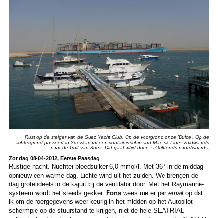
Rust op de steiger van de Suez Yacht Club. Op de voorgrond onze 'Dulce'. Op de
achtergrond passeert in Suezkanaal een containerschip van Maersk Lines zuidwaards
naar de Golf van Suez. Dat gaat altijd door. 's Ochtends noordwaards,
Zondag 08-04-2012, Eerste Paasdag
o
Rustige nacht. Nuchter bloedsuiker 6,0 mmol/l. Met 36
in de middag
opnieuw een warme dag. Lichte wind uit het zuiden. We brengen de
dag grotendeels in de kajuit bij de ventilator door. Met het Raymarine-
systeem wordt het steeds gekker.
Fons
wees me er per
email
op dat
ik om de roergegevens weer keurig in het midden op het Autopilot-
schermpje op de stuurstand te krijgen, niet de hele SEATRIAL-