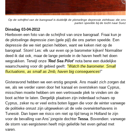
Op de schrijfrol van de barograaf is duidelijk de plotselinge depressie zichtbaar, die ons
parten speelde bij de tocht naar Suez
Dinsdag 03-04-2012
Hierboven een foto van de schrijfrol van onze barograaf. Fraai kun je
de plotselinge depressie zien (gele pijl) die ons parten speelde. Een
depressie die we niet gezien hebben, want we keken niet op de
barograaf. Stom! Les: elk uur even op je barometer kijken! Normaliter
deed ik dat ook, maar de lange periode in de haven heeft het doen
wegzakken. Terwijl onze
'Red Sea Pilot'
nota bene een duidelijke
waarschuwing voor dit gebied geeft:
"Watch the barometer. Small
fluctuations, as small as 2mb, haven big consequences
!"
Gisteravond hebben we een erstig gesprek. Ans maakt zich zorgen dat
we, als we verder varen door het kanaal en oversteken naar Cyprus,
misschien moeite hebben om een vertrouwde plek te vinden om de
boot achter te laten. Dergelijk plaatsen zijn inderdaad schaars op
Cyprus, zeker nu er veel extra boten liggen die voor de winter vanwege
de politieke onrust zijn uitgeweken uit de vele overwinterhavens in
Tunesië. Dan lopen we risico om niet op tijd terug in Holland te zijn
voor de bevalling van Ans' jongste dochter
Tessa
. Bovendien: vanwege
de storm van eergisteren heeft mijn geliefde het even gehad met
varen.