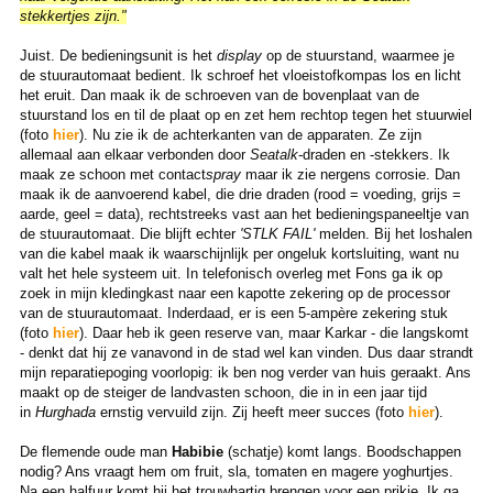
stekkertjes zijn."
Juist. De bedieningsunit is het
display
op de stuurstand, waarmee je
de stuurautomaat bedient. Ik schroef het vloeistofkompas los en licht
het eruit. Dan maak ik de schroeven van de bovenplaat van de
stuurstand los en til de plaat op en zet hem rechtop tegen het stuurwiel
(foto
hier
). Nu zie ik de achterkanten van de apparaten. Ze zijn
allemaal aan elkaar verbonden door
Seatalk
-draden en -stekkers. Ik
maak ze schoon met contact
spray
maar ik zie nergens corrosie. Dan
maak ik de aanvoerend kabel, die drie draden (rood = voeding, grijs =
aarde, geel = data), rechtstreeks vast aan het bedieningspaneeltje van
de stuurautomaat. Die blijft echter
'STLK FAIL'
melden. Bij het loshalen
van die kabel maak ik waarschijnlijk per ongeluk kortsluiting, want nu
valt het hele systeem uit. In telefonisch overleg met Fons ga ik op
zoek in mijn kledingkast naar een kapotte zekering op de processor
van de stuurautomaat. Inderdaad, er is een 5-ampère zekering stuk
(foto
hier
). Daar heb ik geen reserve van, maar Karkar - die langskomt
- denkt dat hij ze vanavond in de stad wel kan vinden. Dus daar strandt
mijn reparatiepoging voorlopig: ik ben nog verder van huis geraakt. Ans
maakt op de steiger de landvasten schoon, die in in een jaar tijd
in
Hurghada
ernstig vervuild zijn. Zij heeft meer succes (foto
hier
).
De flemende oude man
Habibie
(schatje) komt langs. Boodschappen
nodig? Ans vraagt hem om fruit, sla, tomaten en magere yoghurtjes.
Na een halfuur komt hij het trouwhartig brengen voor een prikje. Ik ga