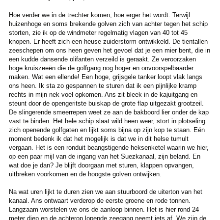
Hoe verder we in de trechter komen, hoe erger het wordt. Terwijl
huizenhoge en soms brekende golven zich van achter tegen het schip
storten, zie ik op de windmeter regelmatig vlagen van 40 tot 45
knopen. Er heeft zich een heuse zuiderstorm ontwikkeld. De tientallen
zeeschepen om ons heen geven het gevoel dat je een mier bent, die in
een kudde dansende olifanten verzeild is geraakt. Ze veroorzaken
hoge kruiszeeën die de golfgang nog hoger en onvoorspelbaarder
maken. Wat een ellende! Een hoge, grijsgele tanker loopt vlak langs
ons heen. Ik sta zo gespannen te sturen dat ik een pijnlijke kramp
rechts in mijn nek voel opkomen. Ans zit bleek in de kajuitgang en
steunt door de opengeritste buiskap de grote flap uitgezakt grootzeil.
De slingerende smeerrepen weet ze aan de bakboord lier onder de kap
vast te binden. Het hele schip slaat wild heen weer, stort in plotseling
zich openende golfgaten en lijkt soms bijna op zijn kop te staan. Eén
moment bedenk ik dat het mogelijk is dat we in dit helse tumult
vergaan. Het is een ronduit beangstigende heksenketel waarin we hier,
op een paar mijl van de ingang van het Suezkanaal, zijn beland. En
wat doe je dan? Je blijft doorgaan met sturen, klappen opvangen,
uitbreken voorkomen en de hoogste golven ontwijken.
Na wat uren lijkt te duren zien we aan stuurboord de uiterton van het
kanaal. Ans ontwaart verderop de eerste groene en rode tonnen.
Langzaam worstelen we ons de aanloop binnen. Het is hier rond 24
meter diep en de achterop lopende zeegang neemt iets af. We zijn de