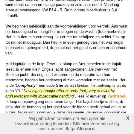
wind draait na een urenlange pauze van zuid naar noord. Vandaag
staat er overwegend NW Bf 4 - 5. De nuchtere bloedsuiker is 6,4
mmol/l.
We beginnen geleidelijk aan de voorbereidingen voor vertrek. Ans wast
het beddengoed en hangt het te drogen op de waslijn (foto hierboven).
Het is in tien minuten droog. Ik zet me tot schrijven en schiet flink op
tot na het middaguur. Dan heb ik er even genoeg van, het was nogal
intensief en geïnspireerd, ik geloof dat het goed is en ben er doodmoe
van.
Middagdutje in de kuip. Terwijl ik slaap en Ans beneden in de kajuit
leest, is er een klein Engels jacht aangekomen. De
crew
van het
Griekse jacht, die nog altijd wachten op de reparatie van hun
startmotor, hadden het onderweg al zien worstelen met de zeeën. Het
is de '
Complicity'
, een oude
She 36
uit
Hamble
. Het ontwerp is uit de
jaren '70. "
Now highly sought after as very fast, very seaworthy
cruiser-racers with impeccable handling
", lees ik erover op
Yachtsnet
.
Ik loop er nieuwsgierig eens even langs. Het kajuitdeurtje is dicht, ik
denk dat de bemanning het goed voor de kiezen heeft gehad en ligt te
pitten. Terug aan boord leg ik onze
passerelle
, de mooie loopplank die
tegen de hekstoel zit vastgebonden, vast met een kabelslot. Je
Wij gebruiken cookies om een optimale
X
bezoekerservaring te bieden. Klik
hier
voor een uitleg
weet maar nooit. Ik
check
het
Raymarine-systeem
maar weer een
over cookies. Ik ga
Akkoord
.
keer: alles werkt. Ans vindt op de kuipvloer het kleine schroefbusje,
dat gevallen was toen ik een aantal dagen geleden de dekplaat van de