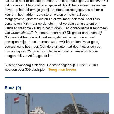
calibratie hoef te doorlopen, maar dat het eenvoudiger via de DEALER-
calibratie kan. Mooi, dat is zo gebeurd. Als ik het systeem aanzet en
boven op het schermpje ga kijken, staan de roergegevens echter al
keurig in het midden! Eergisteren waren er helemaal geen
roergegevens, gisteren waren ze er wel maar helemaal naar links
verschoven (kijk maar op de foto in het verslag van gisteren) en
vandaag staan ze keurig in het midden! Een onverklaarbaar fenomeen
van '
autocalibratie
'? Dit bestaat toch niet? Dit grenst aan tovenarij!
Nietwaar? Alleen denk ik wel eens, dat wat je zo in de schoot
geworpen krijgt, je ook zomaar weer kwijt kan raken. Maar goed,
vooralsnog is het mooi. Ook de sturrautomaat doet het, alleen de
o
miswijzing van 25
is er nog. Je begrijpt dat ik verwacht dat die
morgen ook vanzelf opgelost is.
Ik schrijf vandaag flink door. De stand tegen vijf uur is: 138.100
woorden over 309 bladzijden.
Terug naar boven
Suez (9)