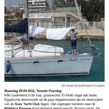
Ans hangt het beddengoed te drogen
Maandag 09-04-2012, Tweede Paasdag
Kille zuidenwind in de kuip, gisteravond. Er klinkt nogal wat harde,
Egyptische dansmuziek uit de paar uitgaanscentra die ter weerszijden
van de
Suez Yacht Club
liggen. Van ingetogen luisteren naar de
Matthäus Passion
komt derhalve weinig terecht. Rustige nacht. De