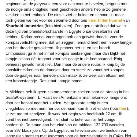
beginnen we de
jerrycans
een voor een over te hevelen, hetgeen met
de nodige omzichtigheid moet geschieden anders heb je zo gemene
vlekken in het teakdek. De diesel ziet er helder en schoon uit maar
toch gieten we het voor de zekerheid door ons
Fuel Filter Funnel
van
Shurhold Industries
(foto hierboven). Zeer geruststellend dat we in
deze tijd van brandstofschaarste in Egypte onze dieseltanks vol
hebben! Karkar brengt vanmorgen ook een getwist draadje voor de
kompasverlichting mee, dat wil zeggen: iemand heeft een nieuw lampje
aan het draadje gesoldeerd. Ik probeer het uit en het brandt.
Enthousiast ga ik het in het kompas aanbrengen maar dan blijkt het
lampje helaas nét te groot voor het gaatje in de kompasrand. Enig
beheerst geweld helpt niet. Dan maar de andere route: ik knip bij de
aansluitstekkertjes de draadjes door en steek ze vanaf het kompas
door de gaatjes naar beneden; dan maak ik ze weer aan elkaar met
een kroonsteentje. Resultaat: lampje brandt.
's Middags heb ik geen zin om verder te zoeken naar de storing in het
Seatalk
-systeem. Er vaart een Amerikaans marinekonvooi langs ons
door het kanaal naar het zuiden. Het grootste schip is een
vliegdekschip met nummer 65, de naam kan ik niet vinden (foto
hier
).
Ik zet me tot schrijven. Ik werk het begin van hoofdstuk 22 om, ik
vond het niet bevredigend. Het sluit nu beter aan bij het vorige
hoofdstuk. De stand aan het eind van de middag: 132.700 woorden
over 297 bladzijden. Op de Egyptische televisie zien we beelden van
lange rijen mensen met
jerrycans
voor de benzinestations in
Caïro
. Het