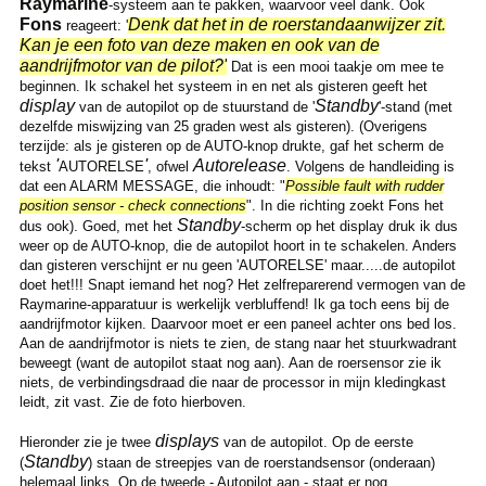
Raymarine
-systeem aan te pakken, waarvoor veel dank. Ook
Fons
Denk dat het in de roerstandaanwijzer zit.
reageert: '
Kan je een foto van deze maken en ook van de
aandrijfmotor van de pilot?'
Dat is een mooi taakje om mee te
beginnen. Ik schakel het systeem in en net als gisteren geeft het
display
Standby
van de autopilot op de stuurstand de '
'-stand (met
dezelfde miswijzing van 25 graden west als gisteren). (Overigens
terzijde: als je gisteren op de AUTO-knop drukte, gaf het scherm de
'
'
Autorelease
tekst
AUTORELSE
, ofwel
. Volgens de handleiding is
dat een ALARM MESSAGE, die inhoudt: "
Possible fault with rudder
position sensor - check connections
". In die richting zoekt Fons het
Standby
dus ook). Goed, met het
-scherm op het display druk ik dus
weer op de AUTO-knop, die de autopilot hoort in te schakelen. Anders
dan gisteren verschijnt er nu geen 'AUTORELSE' maar.....de autopilot
doet het!!! Snapt iemand het nog? Het zelfreparerend vermogen van de
Raymarine-apparatuur is werkelijk verbluffend! Ik ga toch eens bij de
aandrijfmotor kijken. Daarvoor moet er een paneel achter ons bed los.
Aan de aandrijfmotor is niets te zien, de stang naar het stuurkwadrant
beweegt (want de autopilot staat nog aan). Aan de roersensor zie ik
niets, de verbindingsdraad die naar de processor in mijn kledingkast
leidt, zit vast. Zie de foto hierboven.
displays
Hieronder zie je twee
van de autopilot. Op de eerste
Standby
(
) staan de streepjes van de roerstandsensor (onderaan)
helemaal links. Op de tweede - Autopilot aan - staat er nog