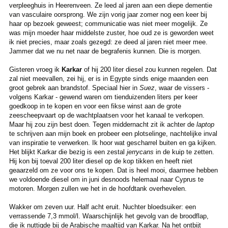
verpleeghuis in Heerenveen. Ze leed al jaren aan een diepe dementie
van vasculaire oorsprong. We zijn vorig jaar zomer nog een keer bij
haar op bezoek geweest; communicatie was niet meer mogelijk. Ze
was mijn moeder haar middelste zuster, hoe oud ze is geworden weet
ik niet precies, maar zoals gezegd: ze deed al jaren niet meer mee.
Jammer dat we nu net naar de begrafenis kunnen. Die is morgen.
Gisteren vroeg ik
Karkar
of hij 200 liter diesel zou kunnen regelen. Dat
zal niet meevallen, zei hij, er is in Egypte sinds enige maanden een
groot gebrek aan brandstof. Speciaal hier in
Suez
, waar de vissers -
volgens Karkar - gewend waren om tienduizenden liters per keer
goedkoop in te kopen en voor een fikse winst aan de grote
zeescheepvaart op de wachtplaatsen voor het kanaal te verkopen.
Maar hij zou zijn best doen. Tegen middernacht zit ik achter de
laptop
te schrijven aan mijn boek en probeer een plotselinge, nachtelijke inval
van inspiratie te verwerken. Ik hoor wat gescharrel buiten en ga kijken.
Het blijkt Karkar die bezig is een zestal
jerrycans
in de kuip te zetten.
Hij kon bij toeval 200 liter diesel op de kop tikken en heeft niet
geaarzeld om ze voor ons te kopen. Dat is heel mooi, daarmee hebben
we voldoende diesel om in juni desnoods helemaal naar Cyprus te
motoren. Morgen zullen we het in de hoofdtank overhevelen.
Wakker om zeven uur. Half acht eruit. Nuchter bloedsuiker: een
verrassende 7,3 mmol/l. Waarschijnlijk het gevolg van de broodflap,
die ik nuttigde bij de Arabische maaltijd van Karkar. Na het ontbijt