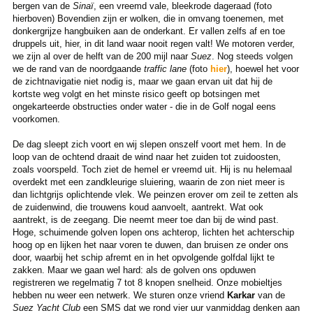
bergen van de
Sinaï
, een vreemd vale, bleekrode dageraad (foto
hierboven) Bovendien zijn er wolken, die in omvang toenemen, met
donkergrijze hangbuiken aan de onderkant. Er vallen zelfs af en toe
druppels uit, hier, in dit land waar nooit regen valt! We motoren verder,
we zijn al over de helft van de 200 mijl naar
Suez
. Nog steeds volgen
we de rand van de noordgaande
traffic lane
(foto
hier
), hoewel het voor
de zichtnavigatie niet nodig is, maar we gaan ervan uit dat hij de
kortste weg volgt en het minste risico geeft op botsingen met
ongekarteerde obstructies onder water - die in de Golf nogal eens
voorkomen.
De dag sleept zich voort en wij slepen onszelf voort met hem. In de
loop van de ochtend draait de wind naar het zuiden tot zuidoosten,
zoals voorspeld. Toch ziet de hemel er vreemd uit. Hij is nu helemaal
overdekt met een zandkleurige sluiering, waarin de zon niet meer is
dan lichtgrijs oplichtende vlek. We peinzen erover om zeil te zetten als
de zuidenwind, die trouwens koud aanvoelt, aantrekt. Wat ook
aantrekt, is de zeegang. Die neemt meer toe dan bij de wind past.
Hoge, schuimende golven lopen ons achterop, lichten het achterschip
hoog op en lijken het naar voren te duwen, dan bruisen ze onder ons
door, waarbij het schip afremt en in het opvolgende golfdal lijkt te
zakken. Maar we gaan wel hard: als de golven ons opduwen
registreren we regelmatig 7 tot 8 knopen snelheid. Onze mobieltjes
hebben nu weer een netwerk. We sturen onze vriend
Karkar
van de
Suez Yacht Club
een SMS dat we rond vier uur vanmiddag denken aan