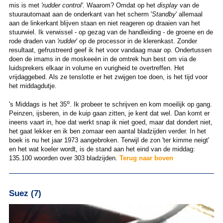
mis is met
'rudder control'.
Waarom? Omdat op het
display
van de
stuurautomaat aan de onderkant van het scherm '
Standby
' allemaal
aan de linkerkant blijven staan en niet reageren op draaien van het
stuurwiel. Ik verwissel - op gezag van de handleiding - de groene en de
rode draden van
'rudder
' op de processor in de klerenkast. Zonder
resultaat, gefrustreerd geef ik het voor vandaag maar op. Ondertussen
doen de imams in de moskeeën in de omtrek hun best om via de
luidsprekers elkaar in volume en vurigheid te overtreffen. Het
vrijdaggebed. Als ze tenslotte er het zwijgen toe doen, is het tijd voor
het middagdutje.
o
's Middags is het 35
. Ik probeer te schrijven en kom moeilijk op gang.
Peinzen, ijsberen, in de kuip gaan zitten, je kent dat wel. Dan komt er
ineens vaart in, hoe dat werkt snap ik niet goed, maar dat dondert niet,
het gaat lekker en ik ben zomaar een aantal bladzijden verder. In het
boek is nu het jaar 1973 aangebroken. Terwijl de zon 'ter kimme neigt'
en het wat koeler wordt, is de stand aan het eind van de middag:
135.100 woorden over 303 bladzijden.
Terug naar boven
Suez (7)