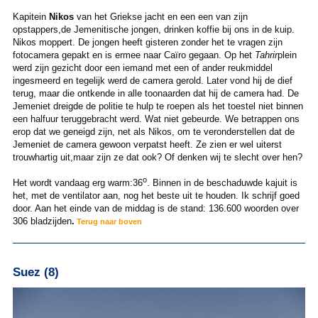
Kapitein
Nikos
van het Griekse jacht en een een van zijn
opstappers,de Jemenitische jongen, drinken koffie bij ons in de kuip.
Nikos moppert. De jongen heeft gisteren zonder het te vragen zijn
fotocamera gepakt en is ermee naar Caïro gegaan. Op het
Tahrir
plein
werd zijn gezicht door een iemand met een of ander reukmiddel
ingesmeerd en tegelijk werd de camera gerold. Later vond hij de dief
terug, maar die ontkende in alle toonaarden dat hij de camera had. De
Jemeniet dreigde de politie te hulp te roepen als het toestel niet binnen
een halfuur teruggebracht werd. Wat niet gebeurde. We betrappen ons
erop dat we geneigd zijn, net als Nikos, om te veronderstellen dat de
Jemeniet de camera gewoon verpatst heeft. Ze zien er wel uiterst
trouwhartig uit,maar zijn ze dat ook? Of denken wij te slecht over hen?
o
Het wordt vandaag erg warm:36
. Binnen in de beschaduwde kajuit is
het, met de ventilator aan, nog het beste uit te houden. Ik schrijf goed
door. Aan het einde van de middag is de stand: 136.600 woorden over
306 bladzijden
.
Terug naar boven
Suez (8)