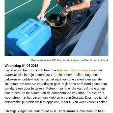
Overhevelen van 200 liter diesel via brandstoffilter in de hoofdtank
Woensdag 04-04-2012
Gisteravond belt
Fons
. Hij heeft de
foto van de processor
van de
autopilot
(die in mijn klerenkast zit), die ik hem mailde, nog eens
bekeken en ontdekt dat het bij het rijtje van drie zekeringen aan de
linkerkant om reserve-zekeringen gaat. Kijk eens aan! Aardig van hem
om dat even door te geven. Meteen haal ik er die van 5-Amp eruit en
plaats hem op de plaats van de doorgebrande zekering. En zie: er is
weer stroom in het circuit van klokken en van
Seatalk
. Daarmee is het
oorspronkelijk probleem niet opgelost, maar ik kan weer verder zoeken.
Onlangs kregen we bericht dat mijn
Tante Marie
is overleden in haar