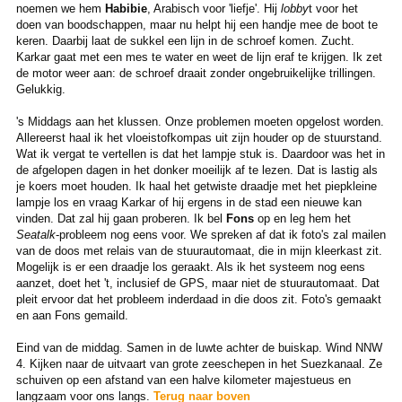
noemen we hem
Habibie
, Arabisch voor 'liefje'. Hij
lobby
t voor het
doen van boodschappen, maar nu helpt hij een handje mee de boot te
keren. Daarbij laat de sukkel een lijn in de schroef komen. Zucht.
Karkar gaat met een mes te water en weet de lijn eraf te krijgen. Ik zet
de motor weer aan: de schroef draait zonder ongebruikelijke trillingen.
Gelukkig.
's Middags aan het klussen. Onze problemen moeten opgelost worden.
Allereerst haal ik het vloeistofkompas uit zijn houder op de stuurstand.
Wat ik vergat te vertellen is dat het lampje stuk is. Daardoor was het in
de afgelopen dagen in het donker moeilijk af te lezen. Dat is lastig als
je koers moet houden. Ik haal het getwiste draadje met het piepkleine
lampje los en vraag Karkar of hij ergens in de stad een nieuwe kan
vinden. Dat zal hij gaan proberen. Ik bel
Fons
op en leg hem het
Seatalk
-probleem nog eens voor. We spreken af dat ik foto's zal mailen
van de doos met relais van de stuurautomaat, die in mijn kleerkast zit.
Mogelijk is er een draadje los geraakt. Als ik het systeem nog eens
aanzet, doet het 't, inclusief de GPS, maar niet de stuurautomaat. Dat
pleit ervoor dat het probleem inderdaad in die doos zit. Foto's gemaakt
en aan Fons gemaild.
Eind van de middag. Samen in de luwte achter de buiskap. Wind NNW
4. Kijken naar de uitvaart van grote zeeschepen in het Suezkanaal. Ze
schuiven op een afstand van een halve kilometer majestueus en
langzaam voor ons langs.
Terug naar boven