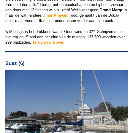
Een uur later is Saïd terug met de boodschappen en hij heeft zowaar
een doos met 12 flessen wijn bij zich! Weliswaar geen
Grand Marquis
maar de wat mindere
Omar Khayam
rood, gemaakt van de
Bobal
-
druif, maar vooruit! Ik schrijf ondertussen verder aan mijn boek.
o
's Middags is het drukkend warm. Geen wind en 32
. Schrijven schiet
niet erg op. Stand aan het eind van de middag: 133.600 woorden over
299 bladzijden.
Terug naar boven
Suez (6)