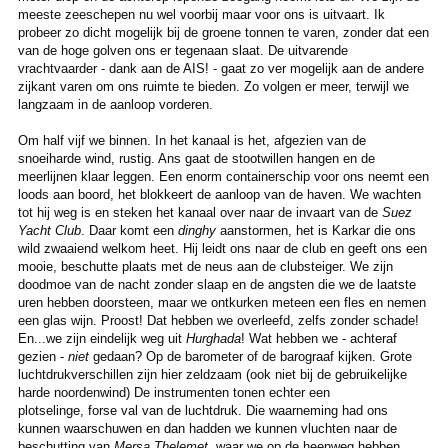
meeste zeeschepen nu wel voorbij maar voor ons is uitvaart. Ik
probeer zo dicht mogelijk bij de groene tonnen te varen, zonder dat een
van de hoge golven ons er tegenaan slaat. De uitvarende
vrachtvaarder - dank aan de AIS! - gaat zo ver mogelijk aan de andere
zijkant varen om ons ruimte te bieden. Zo volgen er meer, terwijl we
langzaam in de aanloop vorderen.
Om half vijf we binnen. In het kanaal is het, afgezien van de
snoeiharde wind, rustig. Ans gaat de stootwillen hangen en de
meerlijnen klaar leggen. Een enorm containerschip voor ons neemt een
loods aan boord, het blokkeert de aanloop van de haven. We wachten
tot hij weg is en steken het kanaal over naar de invaart van de
Suez
Yacht Club
. Daar komt een
dinghy
aanstormen, het is Karkar die ons
wild zwaaiend welkom heet. Hij leidt ons naar de club en geeft ons een
mooie, beschutte plaats met de neus aan de clubsteiger. We zijn
doodmoe van de nacht zonder slaap en de angsten die we de laatste
uren hebben doorsteen, maar we ontkurken meteen een fles en nemen
een glas wijn. Proost! Dat hebben we overleefd, zelfs zonder schade!
En...we zijn eindelijk weg uit
Hurghada
! Wat hebben we - achteraf
gezien -
niet
gedaan? Op de barometer of de barograaf kijken. Grote
luchtdrukverschillen zijn hier zeldzaam (ook niet bij de gebruikelijke
harde noordenwind) De instrumenten tonen echter een
plotselinge, forse val van de luchtdruk. Die waarneming had ons
kunnen waarschuwen en dan hadden we kunnen vluchten naar de
beschutting van
Mersa Thelemet
, waar we op de heenweg hebben