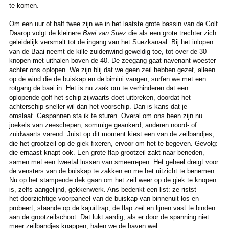
te komen.
Om een uur of half twee zijn we in het laatste grote bassin van de Golf.
Daarop volgt de kleinere
Baai van Suez
die als een grote trechter zich
geleidelijk versmalt tot de ingang van het Suezkanaal. Bij het inlopen
van de Baai neemt de kille zuidenwind geweldig toe, tot over de 30
knopen met uithalen boven de 40. De zeegang gaat navenant woester
achter ons oplopen. We zijn blij dat we geen zeil hebben gezet, alleen
op de wind die de buiskap en de bimini vangen, surfen we met een
rotgang de baai in. Het is nu zaak om te verhinderen dat een
oplopende golf het schip zijwaarts doet uitbreken, doordat het
achterschip sneller wil dan het voorschip. Dan is kans dat je
omslaat. Gespannen sta ik te sturen. Overal om ons heen zijn nu
joekels van zeeschepen, sommige geankerd, anderen noord- of
zuidwaarts varend. Juist op dit moment kiest een van de zeilbandjes,
die het grootzeil op de giek fixeren, ervoor om het te begeven. Gevolg:
die ernaast knapt ook. Een grote flap grootzeil zakt naar beneden,
samen met een tweetal lussen van smeerrepen. Het geheel dreigt voor
de vensters van de buiskap te zakken en me het uitzicht te benemen.
Nu op het stampende dek gaan om het zeil weer op de giek te knopen
is, zelfs aangelijnd, gekkenwerk. Ans bedenkt een list: ze ristst
het doorzichtige voorpaneel van de buiskap van binnenuit los en
probeert, staande op de kajuittrap, de flap zeil en lijnen vast te binden
aan de grootzeilschoot. Dat lukt aardig; als er door de spanning niet
meer zeilbandjes knappen, halen we de haven wel.