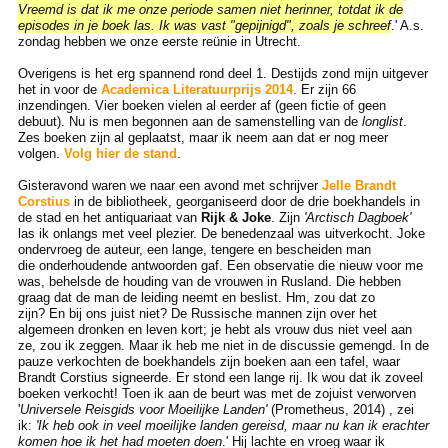
Vreemd is dat ik me onze periode samen niet herinner, totdat ik de
episodes in je boek las. Ik was vast "gepijnigd", zoals je schreef
.'
A.s.
zondag hebben we onze eerste reünie in Utrecht.
Overigens is het erg spannend rond deel 1. Destijds zond mijn uitgever
het in voor de
Academica Literatuurprijs 2014
. Er zijn 66
inzendingen. Vier boeken vielen al eerder af (geen fictie of geen
debuut). Nu is men begonnen aan de samenstelling van de
longlist
.
Zes boeken zijn al geplaatst, maar ik neem aan dat er nog meer
volgen.
Volg hier de stand
.
Gisteravond waren we naar een avond met schrijver
Jelle Brandt
Corstius
in de bibliotheek, georganiseerd door de drie boekhandels in
de stad en het antiquariaat van
Rijk & Joke
. Zijn
'Arctisch Dagboek'
las ik onlangs met veel plezier. De benedenzaal was uitverkocht. Joke
ondervroeg de auteur, een lange, tengere en bescheiden man
die onderhoudende antwoorden gaf. Een observatie die nieuw voor me
was, behelsde de houding van de vrouwen in Rusland. Die hebben
graag dat de man de leiding neemt en beslist. Hm, zou dat zo
zijn? En bij ons juist niet? De Russische mannen zijn over het
algemeen dronken en leven kort; je hebt als vrouw dus niet veel aan
ze, zou ik zeggen. Maar ik heb me niet in de discussie gemengd. In de
pauze verkochten de boekhandels zijn boeken aan een tafel, waar
Brandt Corstius signeerde. Er stond een lange rij. Ik wou dat ik zoveel
boeken verkocht! Toen ik aan de beurt was met de zojuist verworven
'
Universele Reisgids voor Moeilijke Landen'
(Prometheus, 2014) , zei
ik:
'Ik heb ook in veel moeilijke landen gereisd, maar nu kan ik erachter
komen hoe ik het had moeten doen
.' Hij lachte en vroeg waar ik