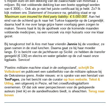
5 miljoen euro en een dekking van de zaakschade van minimaal 1
miljoen. Bij niet voldoende dekking kan een boete opgelegd worden
van € 3000,--. Ook als je niet het juiste certificaat bij je hebt. Zo? Ik
kijk meteen ons
Statement of Insurance
na; gelukkig staat er op
'Maximum sum insured for third party liability: € 5.000.000'
. Aan het
eind van de ochtend ga ik naar het Turkse kappertje op de
Langendijk
;
daarna hoef ik me over lange grijze haren voorlopig geen zorgen te
maken. Tevens haal ik bij de apotheek voor de komende maanden
voldoende medicijnen, na een verzoek via mijn huisarts voor me klaar
gezet.
Bij terugkomst tref ik Ans met haar vriendin
Jannie
bij de voordeur; ze
gaan samen in de stad lunchen. Daarna gaat ze bij haar moeder
langs. Er is bericht van de jachthaven op Sicilië: ze hebben de
transfer
geregeld (€ 130) en electra en water geladen op de zuil naast onze
ligplaats. Service!
'
Poetins militaire machine staat in de oorlogsstand
',
schrijft De
Volkskrant
en publiceert een satellietfoto van de militaire opbouw bij
de Oekraïense grens. Ander nieuws: er is sprake van een herstart van
TenPages
, zie het bericht van de curator
op hun website
.
Tekst &
Uitleg
, een uitgeverij in
Peize
, wil het
crowdfundingplatform
overnemen. Of dat ook weer perspectieven voor de gedupeerde
auteurs (niet ik) en de aandeelhouders biedt, is afwachten.
Terug naar
boven