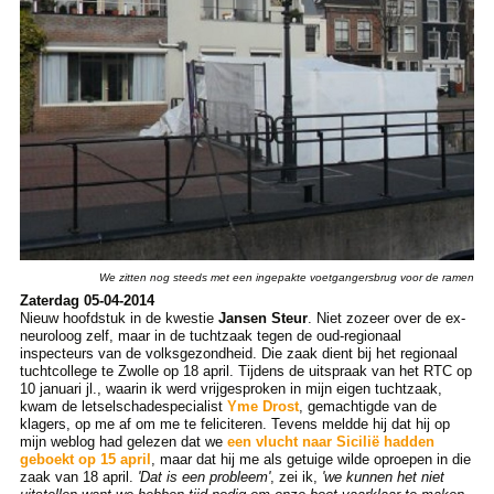
We zitten nog steeds met een ingepakte voetgangersbrug voor de ramen
Zaterdag 05-04-2014
Nieuw hoofdstuk in de kwestie
Jansen Steur
. Niet zozeer over de ex-
neuroloog zelf, maar in de tuchtzaak tegen de oud-regionaal
inspecteurs van de volksgezondheid. Die zaak dient bij het regionaal
tuchtcollege te Zwolle op 18 april. Tijdens de uitspraak van het RTC op
10 januari jl., waarin ik werd vrijgesproken in mijn eigen tuchtzaak,
kwam de letselschadespecialist
Yme Drost
, gemachtigde van de
klagers, op me af om me te feliciteren. Tevens meldde hij dat hij op
mijn weblog had gelezen dat we
een vlucht naar Sicilië hadden
geboekt op 15 april
, maar dat hij me als getuige wilde oproepen in die
zaak van 18 april.
'Dat is een probleem'
, zei ik,
'we kunnen het niet