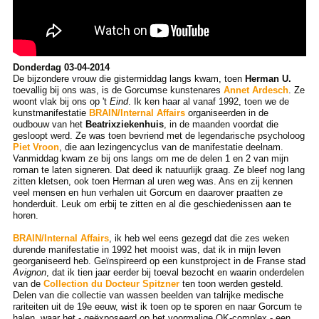
Donderdag 03-04-2014
De bijzondere vrouw die gistermiddag langs kwam, toen
Herman U.
toevallig bij ons was, is de Gorcumse kunstenares
Annet Ardesch
. Ze
woont vlak bij ons op 't
Eind
. Ik ken haar al vanaf 1992, toen we de
kunstmanifestatie
BRAIN/Internal Affairs
organiseerden in de
oudbouw van het
Beatrixziekenhuis
, in de maanden voordat die
gesloopt werd. Ze was toen bevriend met de legendarische psycholoog
Piet Vroon
, die aan lezingencyclus van de manifestatie deelnam.
Vanmiddag kwam ze bij ons langs om me de delen 1 en 2 van mijn
roman te laten signeren. Dat deed ik natuurlijk graag. Ze bleef nog lang
zitten kletsen, ook toen Herman al uren weg was. Ans en zij kennen
veel mensen en hun verhalen uit Gorcum en daarover praatten ze
honderduit. Leuk om erbij te zitten en al die geschiedenissen aan te
horen.
BRAIN/Internal Affairs
, ik heb wel eens gezegd dat die zes weken
durende manifestatie in 1992 het mooist was, dat ik in mijn leven
georganiseerd heb. Geïnspireerd op een kunstproject in de Franse stad
Avignon
, dat ik tien jaar eerder bij toeval bezocht en waarin onderdelen
van de
Collection du Docteur Spitzner
ten toon werden gesteld.
Delen van die collectie van wassen beelden van talrijke medische
rariteiten uit de 19e eeuw, wist ik toen op te sporen en naar Gorcum te
halen, waar het - geëxposeerd op het voormalige OK-complex - een