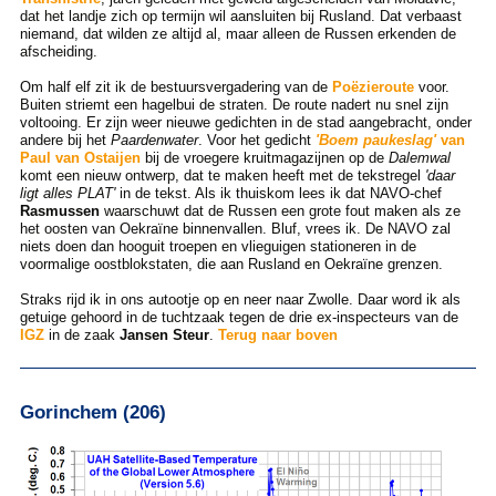
dat het landje zich op termijn wil aansluiten bij Rusland. Dat verbaast
niemand, dat wilden ze altijd al, maar alleen de Russen erkenden de
afscheiding.
Om half elf zit ik de bestuursvergadering van de
Poëzieroute
voor.
Buiten striemt een hagelbui de straten. De route nadert nu snel zijn
voltooing. Er zijn weer nieuwe gedichten in de stad aangebracht, onder
andere bij het
Paardenwater
. Voor het gedicht
'Boem paukeslag'
van
Paul van Ostaijen
bij de vroegere kruitmagazijnen op de
Dalemwal
komt een nieuw ontwerp, dat te maken heeft met de tekstregel
'daar
ligt alles PLAT'
in de tekst. Als ik thuiskom lees ik dat NAVO-chef
Rasmussen
waarschuwt dat de Russen een grote fout maken als ze
het oosten van Oekraïne binnenvallen. Bluf, vrees ik. De NAVO zal
niets doen dan hooguit troepen en vlieguigen stationeren in de
voormalige oostblokstaten, die aan Rusland en Oekraïne grenzen.
Straks rijd ik in ons autootje op en neer naar Zwolle. Daar word ik als
getuige gehoord in de tuchtzaak tegen de drie ex-inspecteurs van de
IGZ
in de zaak
Jansen Steur
.
Terug naar boven
Gorinchem (206)