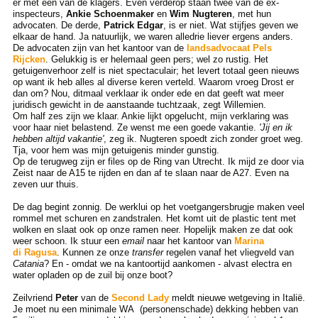
er met een van de klagers. Even verderop staan twee van de ex-
inspecteurs,
Ankie Schoenmaker
en
Wim Nugteren
, met hun
advocaten. De derde,
Patrick Edgar
, is er niet. Wat stijfjes geven we
elkaar de hand. Ja natuurlijk, we waren alledrie liever ergens anders.
De advocaten zijn van het kantoor van de
landsadvocaat Pels
Rijcken
. Gelukkig is er helemaal geen pers; wel zo rustig. Het
getuigenverhoor zelf is niet spectaculair; het levert totaal geen nieuws
op want ik heb alles al diverse keren verteld. Waarom vroeg Drost er
dan om? Nou, ditmaal verklaar ik onder ede en dat geeft wat meer
juridisch gewicht in de aanstaande tuchtzaak, zegt Willemien.
Om half zes zijn we klaar. Ankie lijkt opgelucht, mijn verklaring was
voor haar niet belastend. Ze wenst me een goede vakantie.
'Jij en ik
hebben altijd vakantie'
, zeg ik. Nugteren spoedt zich zonder groet weg.
Tja, voor hem was mijn getuigenis minder gunstig.
Op de terugweg zijn er files op de Ring van Utrecht. Ik mijd ze door via
Zeist naar de A15 te rijden en dan af te slaan naar de A27. Even na
zeven uur thuis.
De dag begint zonnig. De werklui op het voetgangersbrugje maken veel
rommel met schuren en zandstralen. Het komt uit de plastic tent met
wolken en slaat ook op onze ramen neer. Hopelijk maken ze dat ook
weer schoon. Ik stuur een
email
naar het kantoor van
Marina
di Ragusa
. Kunnen ze onze
transfer
regelen vanaf het vliegveld van
Catania
? En - omdat we na kantoortijd aankomen - alvast electra en
water opladen op de zuil bij onze boot?
Zeilvriend
Peter
van de
Second Lady
meldt nieuwe wetgeving in Italië.
Je moet nu een minimale WA (personenschade) dekking hebben van