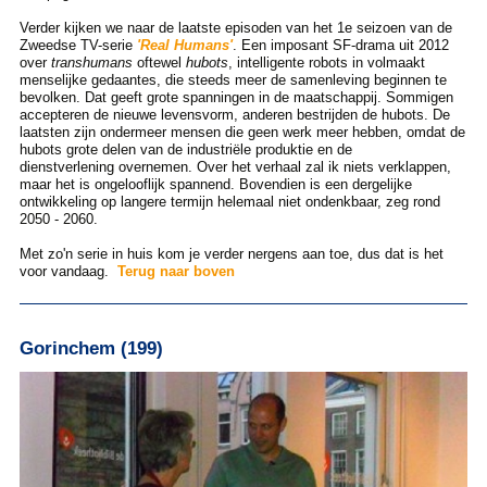
Verder kijken we naar de laatste episoden van het 1e seizoen van de
Zweedse TV-serie
'Real Humans'
. Een imposant SF-drama uit 2012
over
transhumans
oftewel
hubots
, intelligente robots in volmaakt
menselijke gedaantes, die steeds meer de samenleving beginnen te
bevolken. Dat geeft grote spanningen in de maatschappij. Sommigen
accepteren de nieuwe levensvorm, anderen bestrijden de hubots. De
laatsten zijn ondermeer mensen die geen werk meer hebben, omdat de
hubots grote delen van de industriële produktie en de
dienstverlening overnemen. Over het verhaal zal ik niets verklappen,
maar het is ongelooflijk spannend. Bovendien is een dergelijke
ontwikkeling op langere termijn helemaal niet ondenkbaar, zeg rond
2050 - 2060.
Met zo'n serie in huis kom je verder nergens aan toe, dus dat is het
voor vandaag.
Terug naar boven
Gorinchem (199)