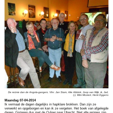
De reünie dan de Angola-gangers. Vlnr. Jan Stam, Alie Abbink, Joop van Wijk, ik, Jarl,
(-), Wim Mostert, Henk Eggens
Maandag 07-04-2014
Ik vermaal de dagen dagelijks in hapklare brokken. Dan zijn ze
verwerkt en opgeborgen en kan ik ze vergeten. Het boek van afgelegde
dagen. Gisteren dus met de
Q-liner
naar Utrecht. Niet alle reünies zijn