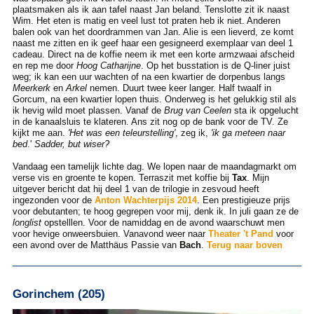
plaatsmaken als ik aan tafel naast Jan beland. Tenslotte zit ik naast
Wim. Het eten is matig en veel lust tot praten heb ik niet. Anderen
balen ook van het doordrammen van Jan. Alie is een lieverd, ze komt
naast me zitten en ik geef haar een gesigneerd exemplaar van deel 1
cadeau. Direct na de koffie neem ik met een korte armzwaai afscheid
en rep me door
Hoog Catharijne
. Op het busstation is de Q-liner juist
weg; ik kan een uur wachten of na een kwartier de dorpenbus langs
Meerkerk
en
Arkel
nemen. Duurt twee keer langer. Half twaalf in
Gorcum, na een kwartier lopen thuis. Onderweg is het gelukkig stil als
ik hevig wild moet plassen. Vanaf de
Brug van Ceelen
sta ik opgelucht
in de kanaalsluis te klateren. Ans zit nog op de bank voor de TV. Ze
kijkt me aan.
'Het was een teleurstelling'
, zeg ik,
'ik ga meteen naar
bed
.'
Sadder, but wiser?
Vandaag een tamelijk lichte dag. We lopen naar de maandagmarkt om
verse vis en groente te kopen. Terraszit met koffie bij
Tax
. Mijn
uitgever bericht dat hij deel 1 van de trilogie in zesvoud heeft
ingezonden voor de
Anton Wachterpijs 2014
. Een prestigieuze prijs
voor debutanten; te hoog gegrepen voor mij, denk ik. In juli gaan ze de
longlist
opstelllen. Voor de namiddag en de avond waarschuwt men
voor hevige onweersbuien. Vanavond weer naar
Theater 't Pand
voor
een avond over de Matthäus Passie van
Bach
.
Terug naar boven
Gorinchem (205)