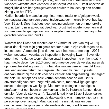
uitstellen want we hebben tijd nodig om onze boot vaarklaar te maken
voor een vakantie met vrienden in het begin van mei
.' Drost opperde de
mogelijkheid om het getuigenverhoor eerder te houden op een aparte
zitting van het RTC.
Nadien hoorde ik maandenlang niets meer, totdat er afgelopen week
een dagvaarding van een gerechtsdeurwaarder in onze brievenbus lag.
Voor 18 april. Drost had dus geen poging ondernomen om me terwille
te zijn. Enfin, mijn advocaat deed wat Drost had moeten doen en wist
toch een eerder getuigenverhoor te regelen, en wel a.s. dinsdag in het
gerechtsgebouw van Zwolle.
Waarom had Drost dat moeten doen? Omdat hij iets van mij wil. Hij
denkt dat hij met mijn getuigenis sterker staat in zijn zaak tegen de ex-
inspecteurs. Vermoedelijk is dat zo, want het kostte me begin 2004
weken soebatten voordat de inspectie in beweging kwam. Bovendien
ergert het me dat de toenmalig regionaal inspecteur nu ontkent dat ik
haar medio december 2013 direct informeerde over de verslaving en de
op non-actiefstelling van JS. Ik had dus mogen verwachten dat Drost
snel een andere datum zou regelen. Dat deed hij niet. In plaats
daarvan stuurt hij me vlak voor ons vertrek een dagvaarding. Dat ergert
me ook. Hij schopt ons hele vertrekschema door de war. Dat is
onverstandig van hem, zegt mijn advocate, met onwillige getuigen
schiet je doorgaans weinig op. Niet komen opdagen is overigens
strafbaar met een boete en ze kunnen je in 2e instantie kunnen doen
ophalen 'door de sterke arm'. Natuurlijk had ik op 18 april desondanks
gewoon weg kunnen blijven; de dagvaarding was namelijk niet aan mij
persoonlijk overhandigd. Maar dat zint me niet, ik was en ben
ook nu bereid te getuigen op de eerdere datum, ik wilde me immers