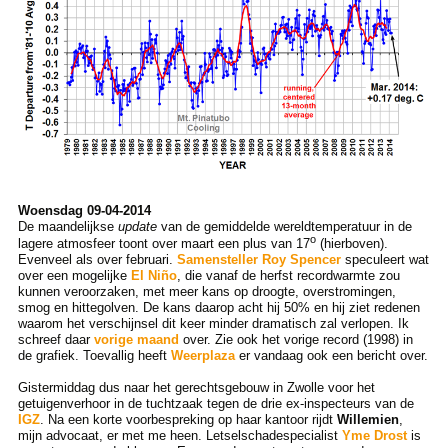
Woensdag 09-04-2014
De maandelijkse
update
van de gemiddelde wereldtemperatuur in de
o
lagere atmosfeer toont over maart een plus van 17
(hierboven).
Evenveel als over februari.
Samensteller Roy Spencer
speculeert wat
over een mogelijke
El Niño
, die vanaf de herfst recordwarmte zou
kunnen veroorzaken, met meer kans op droogte, overstromingen,
smog en hittegolven. De kans daarop acht hij 50% en hij ziet redenen
waarom het verschijnsel dit keer minder dramatisch zal verlopen. Ik
schreef daar
vorige maand
over. Zie ook het vorige record (1998) in
de grafiek. Toevallig heeft
Weerplaza
er vandaag ook een bericht over.
Gistermiddag dus naar het gerechtsgebouw in Zwolle voor het
getuigenverhoor in de tuchtzaak tegen de drie ex-inspecteurs van de
IGZ
. Na een korte voorbespreking op haar kantoor rijdt
Willemien
,
mijn advocaat, er met me heen. Letselschadespecialist
Yme Drost
is