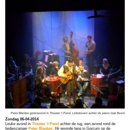
Peter Blanker gisteravond in Theater 't Pand. Linksboven achter de piano Izak Boom
Zondag 06-04-2014
Leuke avond in
Theater 't Pand
achter de rug, een avond rond de
liedjeszanger
Peter Blanker
. Hij woonde lang in Gorcum op de