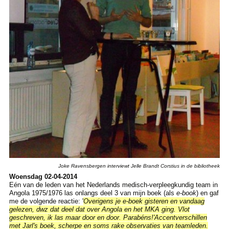
Joke Ravensbergen interviewt Jelle Brandt Corstius in de bibliotheek
Woensdag 02-04-2014
Eén van de leden van het Nederlands medisch-verpleegkundig team in
Angola 1975/1976 las onlangs deel 3 van mijn boek (als
e-book
) en gaf
me de volgende reactie: '
Overigens je e-boek gisteren en vandaag
gelezen, dwz dat deel dat over Angola en het MKA ging. Vlot
geschreven, ik las maar door en door. Parabéns!'
Accentverschillen
met Jarl's boek, scherpe en soms rake observaties van teamleden.