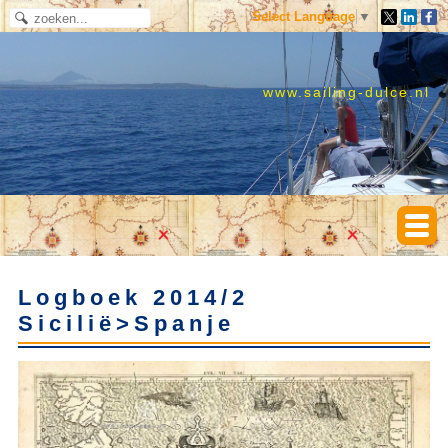
Select Language
▼
www.sailing-dulce.nl
Logboek 2014/2
Sicilië>Spanje