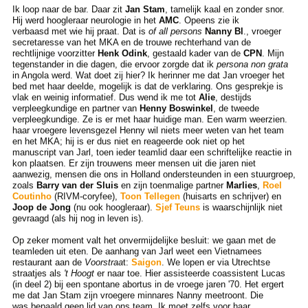
Ik loop naar de bar. Daar zit
Jan Stam
, tamelijk kaal en zonder snor.
Hij werd hoogleraar neurologie in het
AMC
. Opeens zie ik
verbaasd met wie hij praat. Dat is
of all persons
Nanny Bl
., vroeger
secretaresse van het MKA en de trouwe rechterhand van de
rechtlijnige voorzitter
Henk Odink
, gestaald kader van de
CPN
. Mijn
tegenstander in die dagen, die ervoor zorgde dat ik
persona non grata
in Angola werd. Wat doet zij hier? Ik herinner me dat Jan vroeger het
bed met haar deelde, mogelijk is dat de verklaring. Ons gesprekje is
vlak en weinig informatief. Dus wend ik me tot
Alie
, destijds
verpleegkundige en partner van
Henny Boswinkel
, de tweede
verpleegkundige. Ze is er met haar huidige man. Een warm weerzien.
haar vroegere levensgezel Henny wil niets meer weten van het team
en het MKA; hij is er dus niet en reageerde ook niet op het
manuscript van Jarl, toen ieder teamlid daar een schriftelijke reactie in
kon plaatsen. Er zijn trouwens meer mensen uit die jaren niet
aanwezig, mensen die ons in Holland ondersteunden in een stuurgroep,
zoals
Barry van der Sluis
en zijn toenmalige partner
Marlies
,
Roel
Coutinho
(RIVM-coryfee),
Toon Tellegen
(huisarts en schrijver) en
Joop de Jong
(nu ook hoogleraar).
Sjef Teuns
is waarschijnlijk niet
gevraagd (als hij nog in leven is).
Op zeker moment valt het onvermijdelijke besluit: we gaan met de
teamleden uit eten. De aanhang van Jarl weet een Vietnamees
restaurant aan de
Voorstraa
t:
Saigon
. We lopen er via Utrechtse
straatjes als
't Hoogt
er naar toe. Hier assisteerde coassistent Lucas
(in deel 2) bij een spontane abortus in de vroege jaren '70. Het ergert
me dat Jan Stam zijn vroegere minnares Nanny meetroont. Die
was bepaald geen lid van ons team. Ik moet zelfs voor haar