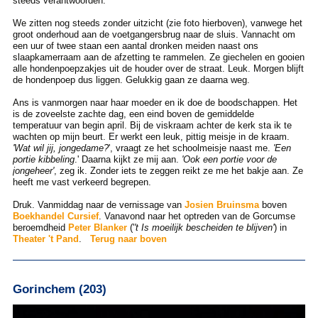
steeds verantwoorden.
We zitten nog steeds zonder uitzicht (zie foto hierboven), vanwege het
groot onderhoud aan de voetgangersbrug naar de sluis. Vannacht om
een uur of twee staan een aantal dronken meiden naast ons
slaapkamerraam aan de afzetting te rammelen. Ze giechelen en gooien
alle hondenpoepzakjes uit de houder over de straat. Leuk. Morgen blijft
de hondenpoep dus liggen. Gelukkig gaan ze daarna weg.
Ans is vanmorgen naar haar moeder en ik doe de boodschappen. Het
is de zoveelste zachte dag, een eind boven de gemiddelde
temperatuur van begin april. Bij de viskraam achter de kerk sta ik te
wachten op mijn beurt. Er werkt een leuk, pittig meisje in de kraam.
'Wat wil jij, jongedame?
', vraagt ze het schoolmeisje naast me.
'Een
portie kibbeling
.' Daarna kijkt ze mij aan.
'Ook een portie voor de
jongeheer'
, zeg ik. Zonder iets te zeggen reikt ze me het bakje aan. Ze
heeft me vast verkeerd begrepen.
Druk. Vanmiddag naar de vernissage van
Josien Bruinsma
boven
Boekhandel Cursief
. Vanavond naar het optreden van de Gorcumse
beroemdheid
Peter Blanker
('
't Is moeilijk bescheiden te blijven'
) in
Theater 't Pand
.
Terug naar boven
Gorinchem (203)