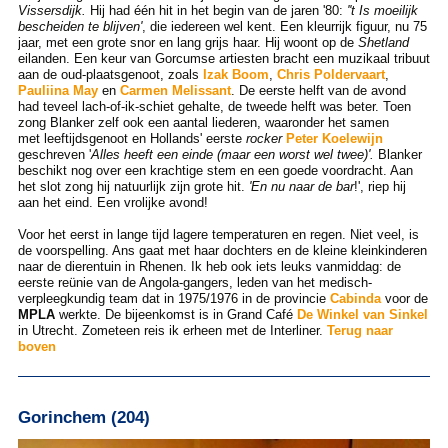
Vissersdijk.
Hij had één hit in het begin van de jaren '80:
''t Is moeilijk
bescheiden te blijven'
, die iedereen wel kent. Een kleurrijk figuur, nu 75
jaar, met een grote snor en lang grijs haar. Hij woont op de
Shetland
eilanden. Een keur van Gorcumse artiesten bracht een muzikaal tribuut
aan de oud-plaatsgenoot, zoals
Izak Boom
,
Chris Poldervaart
,
Pauliina May
en
Carmen Melissant
. De eerste helft van de avond
had teveel lach-of-ik-schiet gehalte, de tweede helft was beter. Toen
zong Blanker zelf ook een aantal liederen, waaronder het samen
met leeftijdsgenoot en Hollands' eerste
rocker
Peter Koelewijn
geschreven '
Alles heeft een einde (maar een worst wel twee)'.
Blanker
beschikt nog over een krachtige stem en een goede voordracht. Aan
het slot zong hij natuurlijk zijn grote hit.
'En nu naar de bar
!', riep hij
aan het eind. Een vrolijke avond!
Voor het eerst in lange tijd lagere temperaturen en regen. Niet veel, is
de voorspelling. Ans gaat met haar dochters en de kleine kleinkinderen
naar de dierentuin in Rhenen. Ik heb ook iets leuks vanmiddag: de
eerste reünie van de Angola-gangers, leden van het medisch-
verpleegkundig team dat in 1975/1976 in de provincie
Cabinda
voor de
MPLA
werkte. De bijeenkomst is in Grand Café
De Winkel van Sinkel
in Utrecht. Zometeen reis ik erheen met de Interliner.
Terug naar
boven
Gorinchem (204)