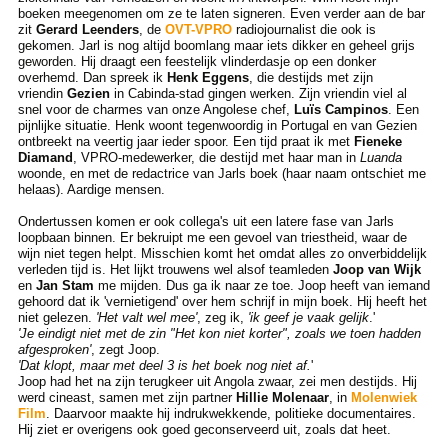
boeken meegenomen om ze te laten signeren. Even verder aan de bar
zit
Gerard Leenders
, de
OVT-VPRO
radiojournalist die ook is
gekomen. Jarl is nog altijd boomlang maar iets dikker en geheel grijs
geworden. Hij draagt een feestelijk vlinderdasje op een donker
overhemd. Dan spreek ik
Henk Eggens
, die destijds met zijn
vriendin
Gezien
in Cabinda-stad gingen werken. Zijn vriendin viel al
snel voor de charmes van onze Angolese chef,
Luïs Campinos
. Een
pijnlijke situatie. Henk woont tegenwoordig in Portugal en van Gezien
ontbreekt na veertig jaar ieder spoor. Een tijd praat ik met
Fieneke
Diamand
, VPRO-medewerker, die destijd met haar man in
Luanda
woonde, en met de redactrice van Jarls boek (haar naam ontschiet me
helaas). Aardige mensen.
Ondertussen komen er ook collega's uit een latere fase van Jarls
loopbaan binnen. Er bekruipt me een gevoel van triestheid, waar de
wijn niet tegen helpt. Misschien komt het omdat alles zo onverbiddelijk
verleden tijd is. Het lijkt trouwens wel alsof teamleden
Joop van Wijk
en
Jan Stam
me mijden. Dus ga ik naar ze toe. Joop heeft van iemand
gehoord dat ik 'vernietigend' over hem schrijf in mijn boek. Hij heeft het
niet gelezen.
'Het valt wel mee'
, zeg ik,
'ik geef je vaak gelijk
.'
'Je eindigt niet met de zin "Het kon niet korter", zoals we toen hadden
afgesproken'
, zegt Joop.
'Dat klopt, maar met deel 3 is het boek nog niet af.
'
Joop had het na zijn terugkeer uit Angola zwaar, zei men destijds. Hij
werd cineast, samen met zijn partner
Hillie Molenaar
, in
Molenwiek
Film
. Daarvoor maakte hij indrukwekkende, politieke documentaires.
Hij ziet er overigens ook goed geconserveerd uit, zoals dat heet.