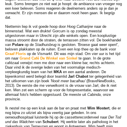
leuk. Soms brengen ze niet wat je hoopt: de ambiance van vroeger nog
een keer beleven. Soms reageren de deelnemers anders op je dan je
verwacht. Er zijn mensen die er daarom nooit heen gaan. Ik begrijp
dat.
Niettemin liep ik vol goede hoop door
Hoog Catharijne
naar de
binnenstad. Wat een drukte! Gorcum is op zondag meestal
uitgestorven maar in Utrecht zijn alle winkels open. Een kooplustige
massa stroomt door de straten, de terrassen zitten vol. De boekhandel
van
Polare
op de
Stadhuisbrug
is gesloten. 'Broese gaat weer open!',
beloven plakkaten op de ruiten. Even een kop thee op de bank voor
Graaf Floris
op de
Vismarkt
. Dit was mijn stad. Om vier uur is het tijd
om naar
Grand Café De Winkel van Sinkel
te gaan. In de grote
cafézaal verwijst men me door naar een kleine bar, rechts achterin.
Daar vind ik de overige leden van het voormalige medisch-
verpleegkundig team van het
MKA
en een aantal anderen. De
bijeenkomst werd belegd door teamlid
Jarl Chabot
ter gelegenheid van
het uitkomen van zijn boek
'Nooit meer bacalhau'
(BraveNewBooks,
2013). De eerste die me verwelkomt is de vrouw van Jarl, die ik niet
ken. Men zet een scherm op voor de fotopresentatie, waarvoor we
allemaal foto's hebben opgestuurd. De meeste uit
Cabinda
, onze
provincie.
Ik nestel me op een kruk aan de bar en praat met
Wim Mostert
, die er
nog bijna zo uitziet als bijna veertig jaar geleden. In ons
oerwoudhospitaal luisterde hij op de cassetterecorderveel naar
Der Tod
und das Mädchen
van
Schubert
. Hij werkte later als patholoog in het
ziekenhuis van Terneuzen en woont in Antwerpen. Wim heeft mijn