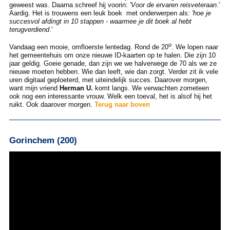
geweest was. Daarna schreef hij voorin:
'Voor de ervaren reisveteraan
.'
Aardig. Het is trouwens een leuk boek met onderwerpen als:
'hoe je
succesvol afdingt in 10 stappen - waarmee je dit boek al hebt
terugverdiend
.'
o
Vandaag een mooie, omfloerste lentedag. Rond de 20
. We lopen naar
het gemeentehuis om onze nieuwe ID-kaarten op te halen. Die zijn 10
jaar geldig. Goeie genade, dan zijn we we halverwege de 70 als we ze
nieuwe moeten hebben. Wie dan leeft, wie dan zorgt. Verder zit ik vele
uren digitaal geploeterd, met uiteindelijk succes. Daarover morgen,
want mijn vriend
Herman U.
komt langs. We verwachten zometeen
ook nog een interessante vrouw. Welk een toeval, het is alsof hij het
ruikt. Ook daarover morgen.
Terug naar boven
Gorinchem (200)