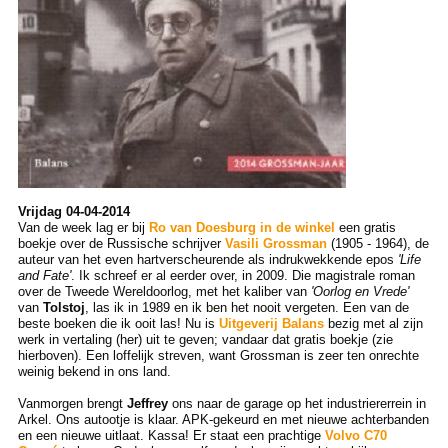
Vrijdag 04-04-2014
Van de week lag er bij
Ro van Doesburg in de winkel
een gratis
boekje over de Russische schrijver
Vasili Grossman
(1905 - 1964), de
auteur van het even hartverscheurende als indrukwekkende epos
'Life
and Fate'
. Ik schreef er al eerder over, in 2009. Die magistrale roman
over de Tweede Wereldoorlog, met het kaliber van
'Oorlog en
Vrede'
van
Tolstoj
, las ik in 1989 en ik ben het nooit vergeten. Een van de
beste boeken die ik ooit las! Nu is
Uitgeverij Balans
bezig met al zijn
werk in vertaling (her) uit te geven; vandaar dat gratis boekje (zie
hierboven). Een loffelijk streven, want Grossman is zeer ten onrechte
weinig bekend in ons land.
Vanmorgen brengt
Jeffrey
ons naar de garage op het industriererrein in
Arkel. Ons autootje is klaar. APK-gekeurd en met nieuwe achterbanden
en een nieuwe uitlaat. Kassa! Er staat een prachtige
Volvo C70