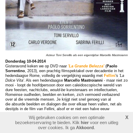
Acteur Toni Servillo als een eigentijdse Marcello Mastroianni
Donderdag 10-04-2014
Gisteravond keken we op DVD naar
'La Grande Belezza'
(
Paolo
Sorrentino
, 2013), een prachtig filmspektakel over decadentie in het
hedendaagse Rome, volledig de vergelijking waardig met
Fellini
's
'La
Dolce Vita'
. Als een hedendaagse
Marcello Mastroianni
- maar niet zo
mooi - loopt de hoofdpersoon door een caleidoscopische wereld van
dure feesten, nachtclubs,
would-be
kunstenaars en intellectuelen,
Romeinse oudheden, beelden en kerken, zich vermoeid verbazend
over al die vreemde mensen. Je krijgt niet snel genoeg van al
die absurde beelden en dialogen die over elkaar heen vallen, net als
destijds in de film van Fellini, alsof er er niet een halve eeuw
voorbijging. Talrijke kleurrijke figuren komen langs, zoals de immer
Wij gebruiken cookies om een optimale
X
kookrecepten citerende kardinaal en de heilige non van 104 jaar
bezoekerservaring te bieden. Klik
hier
voor een uitleg
oud die op
Moeder Teresa
lijkt. En niet te vergeten de muziek, van
over cookies. Ik ga
Akkoord
.
swingende
house
tot de magisch-verstilde klanken van
Arvo Pärt
in
'My heart's in the highlands'
(
luister vooral hier!
). Dat laatste stuk