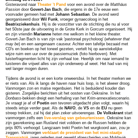
Gisteravond naar
Theater 't Pand
voor een avond over de
Matthäus
Passion
door
Govert-Jan Bach
, die ergens in de 17e eeuw een
voorvader gemeen had met
Johann Sebastian
. De avond werd
georganiseerd door
Wil Funk
, vroeger gynaecoloog in het
Beatrixziekenhuis
. Hij is de voorzitter van de stichting die nu al voor
het 50ste jaar de uitvoering in de Grote Kerk in Gorcum organiseert. Hij
en zijn vriendin
Marianne
heten me welkom in het kleine theater.
Govert-Jan Bach is van zijn vak 'pastoraal psycholoog' (
whatever that
may be
) en een aangenaam causeur. Achter een tafeltje bezaaid met
CD's en boeken op het toneel gezeten, vertelt hij op aanstekelijke
wijze ruim een uur over de passiemuziek (foto hierboven). Met
luisterfragmenten licht hij zijn verhaal toe. Heerlijk om naar iemand te
luisteren die vrijwel alles van zijn onderwerp af weet. Het had van mij
wel langer mogen duren.
Tijdens de avond is er een korte onweersbui. In het theater merken we
er niets van. Als ik langs de haven naar huis loop, is het alweer droog.
Vanmorgen zon en malse regenbuien. Het is beduidend kouder dan
gisteren. Zorgelijke berichten uit het oosten van Oekraïne. In het
Donbass
-bekken dreigt een herhaling van het
Krim
-annexatiescenario.
Je vraagt je af of
Poetin
een tevoren uitgedacht plan volgt, waarin hij
steeds ietsje verder gaat. Als de
NAVO
, de
VS
en de
EU
nu geen
streep trekken, zal hij dat plan zeker uitvoerengas.
De Volkskrant
start
vanmorgen zelfs een
live-verslag van gebeurtenissen
. Oekraïne kan
zijn gasrekening aan Rusland niet voldoen en de Russen hebben de
prijs 80% verhoogd. Langzaam trekt Poetin het wurgkoord aan, zou je
zeggen. Vanmorgen
verklaart de president van het mini-staatje
Transnistrië
, jaren geleden met geweld afgescheiden van Moldavië,