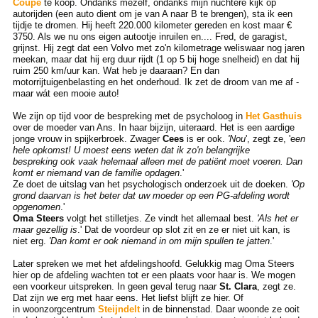
Coupé
te koop. Ondanks mezelf, ondanks mijn nuchtere kijk op
autorijden (een auto dient om je van A naar B te brengen), sta ik een
tijdje te dromen. Hij heeft 220.000 kilometer gereden en kost maar €
3750. Als we nu ons eigen autootje inruilen en.... Fred, de garagist,
grijnst. Hij zegt dat een Volvo met zo'n kilometrage weliswaar nog jaren
meekan, maar dat hij erg duur rijdt (1 op 5 bij hoge snelheid) en dat hij
ruim 250 km/uur kan. Wat heb je daaraan? En dan
motorrijtuigenbelasting en het onderhoud. Ik zet de droom van me af -
maar wát een mooie auto!
We zijn op tijd voor de bespreking met de psycholoog in
Het Gasthuis
over de moeder van Ans. In haar bijzijn, uiteraard. Het is een aardige
jonge vrouw in spijkerbroek. Zwager
Cees
is er ook.
'Nou
', zegt ze, 'e
en
hele opkomst! U moest eens weten dat ik zo'n belangrijke
bespreking ook vaak helemaal alleen met de patiënt moet voeren. Dan
komt er niemand van de familie opdagen
.'
Ze doet de uitslag van het psychologisch onderzoek uit de doeken.
'Op
grond daarvan is het beter dat uw moeder op een PG-afdeling wordt
opgenomen
.'
Oma Steers
volgt het stilletjes. Ze vindt het allemaal best.
'Als het er
maar gezellig is
.' Dat de voordeur op slot zit en ze er niet uit kan, is
niet erg.
'Dan komt er ook niemand in om mijn spullen te jatten
.'
Later spreken we met het afdelingshoofd. Gelukkig mag Oma Steers
hier op de afdeling wachten tot er een plaats voor haar is. We mogen
een voorkeur uitspreken. In geen geval terug naar
St. Clara
, zegt ze.
Dat zijn we erg met haar eens. Het liefst blijft ze hier. Of
in woonzorgcentrum
Steijndelt
in de binnenstad. Daar woonde ze ooit