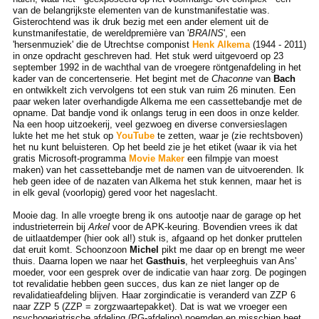
van de belangrijkste elementen van de kunstmanifestatie was.
Gisterochtend was ik druk bezig met een ander element uit de
kunstmanifestatie, de wereldpremière van '
BRAINS
', een
'hersenmuziek' die de Utrechtse componist
Henk Alkema
(1944 - 2011)
in onze opdracht geschreven had. Het stuk werd uitgevoerd op 23
september 1992 in de wachthal van de vroegere röntgenafdeling in het
kader van de concertenserie. Het begint met de
Chaconne
van
Bach
en ontwikkelt zich vervolgens tot een stuk van ruim 26 minuten. Een
paar weken later overhandigde Alkema me een cassettebandje met de
opname. Dat bandje vond ik onlangs terug in een doos in onze kelder.
Na een hoop uitzoekerij, veel gezwoeg en diverse conversieslagen
lukte het me het stuk op
YouTube
te zetten, waar je (zie rechtsboven)
het nu kunt beluisteren. Op het beeld zie je het etiket (waar ik via het
gratis Microsoft-programma
Movie Maker
een filmpje van moest
maken) van het cassettebandje met de namen van de uitvoerenden. Ik
heb geen idee of de nazaten van Alkema het stuk kennen, maar het is
in elk geval (voorlopig) gered voor het nageslacht.
Mooie dag. In alle vroegte breng ik ons autootje naar de garage op het
industrieterrein bij
Arkel
voor de APK-keuring. Bovendien vrees ik dat
de uitlaatdemper (hier ook al!) stuk is, afgaand op het donker pruttelen
dat eruit komt. Schoonzoon
Michel
pikt me daar op en brengt me weer
thuis. Daarna lopen we naar het
Gasthuis
, het verpleeghuis van Ans'
moeder, voor een gesprek over de indicatie van haar zorg. De pogingen
tot revalidatie hebben geen succes, dus kan ze niet langer op de
revalidatieafdeling blijven. Haar zorgindicatie is veranderd van ZZP 6
naar ZZP 5 (ZZP = zorgzwaartepakket). Dat is wat we vroeger een
psychogeriatrische afdeling (PG-afdeling) noemden en misschien heet