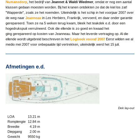
Numansdorp
, het bedrijf van
Jeannet &
Waldi Wiedmer
, omdat er nog een aantal
klussen gedaan moesten worden. Bij het kranen ontdekten ze dat de kiel los zat!
"Wapperde", zoals ze het noemden. Uiteindelijk is het schip in het voorjaar 2007 over
de weg naar
Jeanneau
in
Les Herbiers
, Frankrijk, vervoerd, en daar onder garantie
gerepareerd. Toen ze na 5 weken terug kwam, bleek het teakdek e.d. door een
hogedrukspuit verruïneerd. Ook die ellende is zo goed en kwaad het
ging gerepareerd op kosten van Jeanneau. Maar het leverde vertraging op. Al die
ellende wordt uitgebreid beschreven in het
Logboek vooraf 2007
Eerst wilden we al
medio mei 2007 voor onbepaalde tijd vertrekken, uiteindelijk werd het 15 juli.
Afmetingen e.d.
Dek lay-out
LOA
13.21 m
Romplengte
12.84 m
Breedte
4.19 m
Diepgang
2.00 m
Gewicht
9550 kg