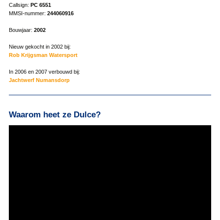
Callsign:
PC 6551
MMSI-nummer:
244060916
Bouwjaar:
2002
Nieuw gekocht in 2002 bij:
Rob Krijgsman Watersport
In 2006 en 2007 verbouwd bij:
Jachtwerf Numansdorp
Waarom heet ze Dulce?