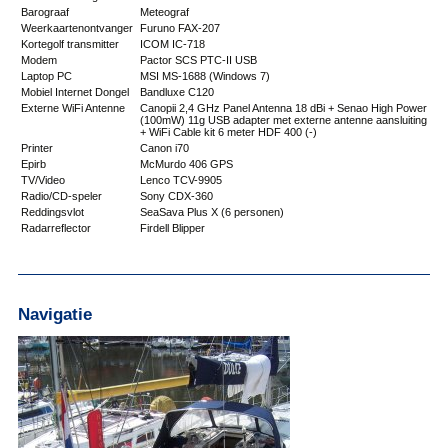
Barograaf
Meteograf
Weerkaartenontvanger
Furuno FAX-207
Kortegolf transmitter
ICOM IC-718
Modem
Pactor SCS PTC-II USB
Laptop PC
MSI MS-1688 (Windows 7)
Mobiel Internet Dongel
Bandluxe C120
Externe WiFi Antenne
Canopii 2,4 GHz Panel Antenna 18 dBi + Senao High Power
(100mW) 11g USB adapter met externe antenne aansluiting
+ WiFi Cable kit 6 meter HDF 400 (-)
Printer
Canon i70
Epirb
McMurdo 406 GPS
TV/Video
Lenco TCV-9905
Radio/CD-speler
Sony CDX-360
Reddingsvlot
SeaSava Plus X (6 personen)
Radarreflector
Firdell Blipper
Navigatie