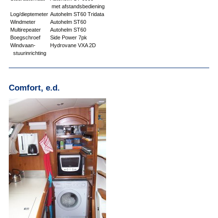
met afstandsbediening
Log/dieptemeter
Autohelm ST60 Tridata
Windmeter
Autohelm ST60
Multirepeater
Autohelm ST60
Boegschroef
Side Power 7pk
Windvaan-
Hydrovane VXA 2D
stuurinrichting
Comfort, e.d.