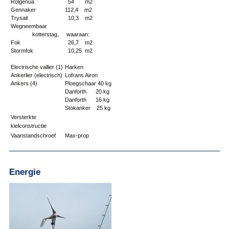
Rolgenua
54 m2
Gennaker
112,4 m2
Trysail
10,3 m2
Wegneembaar
kotterstag,
waaraan:
Fok
26,7 m2
Stormfok
10,25 m2
Electrische vallier (1)
Harken
Ankerlier (electrisch)
Lofrans Airon
Ankers (4)
Ploegschaar 40 kg
Danforth 20 kg
Danforth 16 kg
Stokanker 25 kg
Versterkte
kielconstructie
Vaanstandschroef
Max-prop
Energie