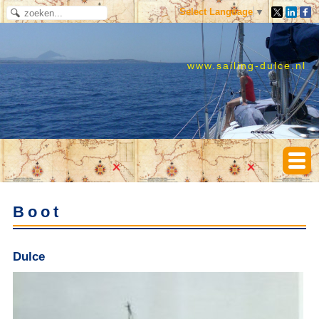
Select Language
▼
www.sailing-dulce.nl
Boot
Dulce