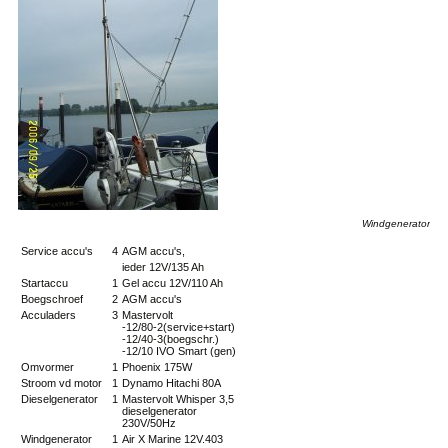
Windgenerator
Service accu's
4
AGM accu's,
ieder 12V/135 Ah
Startaccu
1
Gel accu 12V/110 Ah
Boegschroef
2
AGM accu's
Acculaders
3
Mastervolt
-12/80-2(service+start)
-12/40-3(boegschr.)
-12/10 IVO Smart (gen)
Omvormer
1
Phoenix 175W
Stroom vd motor
1
Dynamo Hitachi 80A
Dieselgenerator
1
Mastervolt Whisper 3,5
dieselgenerator
230V/50Hz
Windgenerator
1
Air X Marine 12V.403