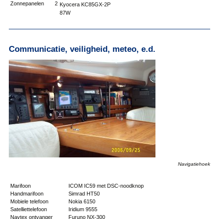
Zonnepanelen
2
Kyocera KC85GX-2P
87W
Communicatie, veiligheid, meteo, e.d.
Navigatiehoek
Marifoon
ICOM IC59 met DSC-noodknop
Handmarifoon
Simrad HT50
Mobiele telefoon
Nokia 6150
Satelliettelefoon
Iridium 9555
Navtex ontvanger
Furuno NX-300