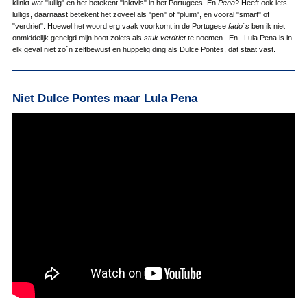
klinkt wat "lullig" en het betekent "inktvis" in het Portugees. En
Pena
? Heeft ook iets
lulligs, daarnaast betekent het zoveel als "pen" of "pluim", en vooral "smart" of
"verdriet". Hoewel het woord erg vaak voorkomt in de Portugese
fado´s
ben ik niet
onmiddelijk geneigd mijn boot zoiets als
stuk verdriet
te noemen
.
En...Lula Pena is in
elk geval niet zo´n zelfbewust en huppelig ding als Dulce Pontes, dat staat vast.
Niet Dulce Pontes maar Lula Pena