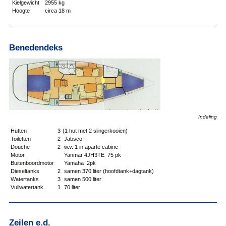
Kielgewicht
2955 kg
Hoogte
circa 18 m
Benedendeks
Indeling
Hutten
3
(1 hut met 2 slingerkooien)
Toiletten
2
Jabsco
Douche
2
w.v. 1 in aparte cabine
Motor
Yanmar 4JH3TE 75 pk
Buitenboordmotor
Yamaha 2pk
Dieseltanks
2
samen 370 liter (hoofdtank+dagtank)
Watertanks
3
samen 500 liter
Vuilwatertank
1
70 liter
Zeilen e.d.