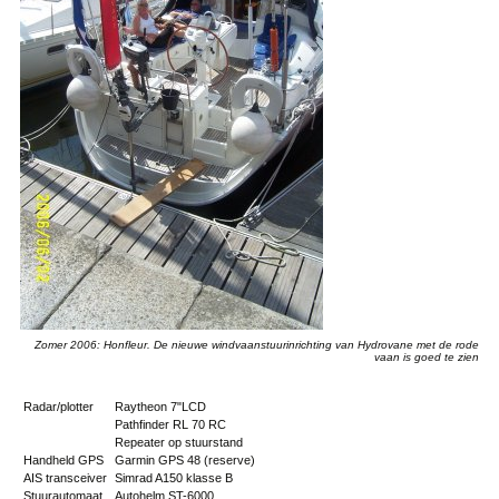
Zomer 2006: Honfleur. De nieuwe windvaanstuurinrichting van Hydrovane met de rode
vaan is goed te zien
Radar/plotter
Raytheon 7"LCD
Pathfinder RL 70 RC
Repeater op stuurstand
Handheld GPS
Garmin GPS 48 (reserve)
AIS transceiver
Simrad A150 klasse B
Stuurautomaat
Autohelm ST-6000