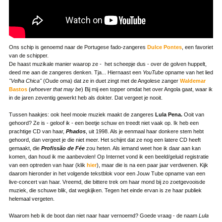
Ons schip is genoemd naar de Portugese fado-zangeres
Dulce Pontes
, een favoriet
van de schipper.
De haast muzikale manier waarop ze - het scheepje dus - over de golven huppelt,
deed me aan de zangeres denken. Tja... Hiernaast een
YouTube
opname van het lied
"Velha Chica"
(Oude oma) dat ze in duet zingt met de Angolese zanger
Waldemar
Bastos
(
whoever that may be
) Bij mij een topper omdat het over Angola gaat, waar ik
in de jaren zeventig gewerkt heb als dokter. Dat vergeet je nooit.
Tussen haakjes: ook heel mooie muziek maakt de zangeres
Lula Pena.
Ooit van
gehoord? Ze is - geloof ik - een beetje schuw en treedt niet vaak op. Ik heb een
prachtige CD van haar,
Phados
, uit 1998. Als je eenmaal haar donkere stem hebt
gehoord, dan vergeet je die niet meer. Het schijnt dat ze nog een latere CD heeft
gemaakt, die
Profissão de Fée
zou heten. Als iemand weet hoe ik daar aan kan
komen, dan houd ik me aanbevolen! Op Internet vond ik een beeld/geluid registratie
van een optreden van haar (klik
hier
), maar die is na een paar jaar verdwenen. Kijk
daarom hieronder in het volgende tekstblok voor een Jouw Tube opname van een
live-concert van haar. Vreemd, die bittere trek om haar mond bij zo zoetgevooisde
muziek, die schuwe blik, dat wegkijken. Tegen het einde ervan is ze haar publiek
helemaal vergeten.
Waarom heb ik de boot dan niet naar haar vernoemd? Goede vraag - de naam
Lula