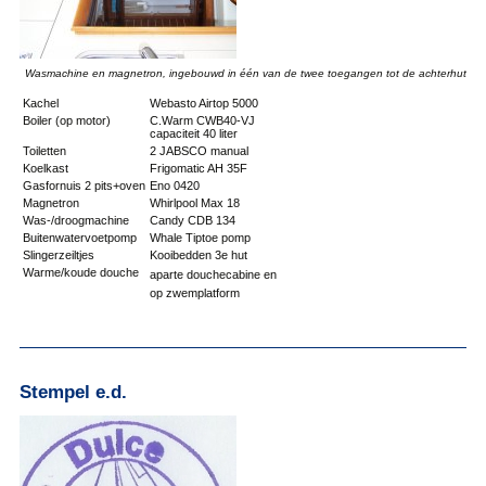
Wasmachine en magnetron, ingebouwd in één van de twee toegangen tot de achterhut
Kachel
Webasto Airtop 5000
Boiler (op motor)
C.Warm CWB40-VJ
capaciteit 40 liter
Toiletten
2 JABSCO manual
Koelkast
Frigomatic AH 35F
Gasfornuis 2 pits+oven
Eno 0420
Magnetron
Whirlpool Max 18
Was-/droogmachine
Candy CDB 134
Buitenwatervoetpomp
Whale Tiptoe pomp
Slingerzeiltjes
Kooibedden 3e hut
Warme/koude douche
aparte douchecabine en
op zwemplatform
Stempel e.d.