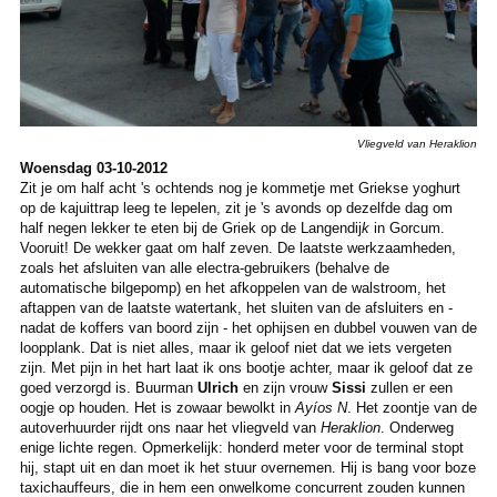
Vliegveld van Heraklion
Woensdag 03-10-2012
Zit je om half acht 's ochtends nog je kommetje met Griekse yoghurt
op de kajuittrap leeg te lepelen, zit je 's avonds op dezelfde dag om
half negen lekker te eten bij de Griek op de Langendij
k
in Gorcum.
Vooruit! De wekker gaat om half zeven. De laatste werkzaamheden,
zoals het afsluiten van alle electra-gebruikers (behalve de
automatische bilgepomp) en het afkoppelen van de walstroom, het
aftappen van de laatste watertank, het sluiten van de afsluiters en -
nadat de koffers van boord zijn - het ophijsen en dubbel vouwen van de
loopplank. Dat is niet alles, maar ik geloof niet dat we iets vergeten
zijn. Met pijn in het hart laat ik ons bootje achter, maar ik geloof dat ze
goed verzorgd is. Buurman
Ulrich
en zijn vrouw
Sissi
zullen er een
oogje op houden. Het is zowaar bewolkt in
Ayíos N
. Het zoontje van de
autoverhuurder rijdt ons naar het vliegveld van
Heraklion
. Onderweg
enige lichte regen. Opmerkelijk: honderd meter voor de terminal stopt
hij, stapt uit en dan moet ik het stuur overnemen. Hij is bang voor boze
taxichauffeurs, die in hem een onwelkome concurrent zouden kunnen