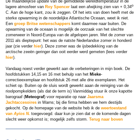
De maandelijkse
update
van de gemiddelde wereldtemperatuur in de
o
lagere atmosfeer van
Roy Spencer
laat een afwijking zien van + 0,34
C. Aan de hoge kant, zou ik zeggen. Of het iets van doen heeft met de
sterke opwarming in de noordelijke Atlantische Oceaan, weet ik niet.
Een
groep Britse wetenschappers
komt daarmee naar buiten. De
opwarming van de oceaan is mogelijk de oorzaak van het slechte
zomerweer in Noord-Europa van de afgelopen jaren. Met de zomer van
2011 als dieptepunt: het was de natste Nederlandse zomer in honderd
jaar (zie verder
hier
). Deze zomer was de ijsbedekking van de
arctische zeeën geringer dan ooit eerder werd gemeten (lees verder
hier
).
Vandaag noest verder gewerkt aan de verbeteringen in mijn boek. De
hoofdstukken 14,15 en 16 met behulp van het
Mieke
-
correctieexemplaar en hoofdstuk 26 met alle drie exemplaren. Het
schiet op. Buiten op de sluis wordt gewerkt aaan de reiniging van de
rioolpompkelders (als dat de term is) Vanmiddag stuur ik onze kapotte
barograaf (
Meteograf
) voor reparatie op naar
Jaarsma
Jachtaccesoires
in Warns; bij die firma hebben we hem destijds
gekocht. Op de homepage van de website heb ik de
weertoestand
van
Ayíos N.
toegevoegd. daar kun je zien dat er de komende dagen
slecht weer opkomst is; mogelijk zelfs storm.
Terug naar boven