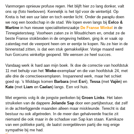
Vanmorgen opnieuw profuse regen. Het blijft hier zo lang donker, valt
ons op (foto hierboven). Kennelijk is het tijd voor de wintertijd. Op
Kreta is het een uur later en toch eerder licht. Onder de paraplu doen
we nog een boodschap in de stad. We lopen even langs bij
Eelco &
Martine
in hun nieuwe specialiteitenzaakje
De Franse Winkel
in de
Tinnegietersteeg
. Voorheen zaten ze in Woudrichem en, omdat ze de
beste Franse stokbroden in de omgeving hebben, ging ik er vaak op
zaterdag met de veerpont heen om er eentje te kopen. Nu ze hier in de
binnenstad zitten, is dat een stuk gemakkelijker. Vorige maand werd
hun Gorcums winkeltje geopend. We wensen ze heel succes.
Vandaag werk ik hard aan mijn boek. Ik doe de correctie van hoofdstuk
11 met behulp van het '
Mieke
-exemplaar' en die van hoofdstuk 24, met
alle drie de correctieexemplaren. Inspannend werk, maar het schiet
goed op. 's Middags komen
Barbara
(met
Esri
),
Tessa
(met
Vajèn
) en
Kate
(met
Liam
en
Caelan
) langs. Een vol huis.
Met ergernis volg ik de jongste perikelen bij
Groen Links
. Het laten
struikelen van de dappere
Jolande Sap
door een partijbestuur, dat zelf
in de achterliggende maanden alleen maar miskleunde. Terecht is dat
bestuur nu ook afgetreden. In de meer dan gehalveerde fractie zit
niemand die ook maar in de schaduw van Sap kan staan. Kamikaze
van een politieke partij, de laatst overgebleven partij die nog enige
sympathie bij me had.