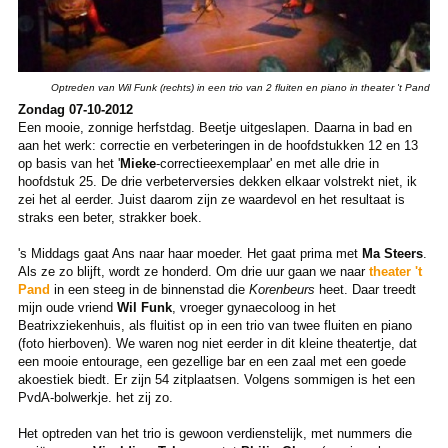
Optreden van Wil Funk (rechts) in een trio van 2 fluiten en piano in theater 't Pand
Zondag 07-10-2012
Een mooie, zonnige herfstdag. Beetje uitgeslapen. Daarna in bad en
aan het werk: correctie en verbeteringen in de hoofdstukken 12 en 13
op basis van het '
Mieke
-correctieexemplaar' en met alle drie in
hoofdstuk 25. De drie verbeterversies dekken elkaar volstrekt niet, ik
zei het al eerder. Juist daarom zijn ze waardevol en het resultaat is
straks een beter, strakker boek.
's Middags gaat Ans naar haar moeder. Het gaat prima met
Ma Steers
.
Als ze zo blijft, wordt ze honderd. Om drie uur gaan we naar
theater 't
Pand
in een steeg in de binnenstad die
Korenbeurs
heet. Daar treedt
mijn oude vriend
Wil Funk
, vroeger gynaecoloog in het
Beatrixziekenhuis, als fluitist op in een trio van twee fluiten en piano
(foto hierboven). We waren nog niet eerder in dit kleine theatertje, dat
een mooie entourage, een gezellige bar en een zaal met een goede
akoestiek biedt. Er zijn 54 zitplaatsen. Volgens sommigen is het een
PvdA-bolwerkje. het zij zo.
Het optreden van het trio is gewoon verdienstelijk, met nummers die