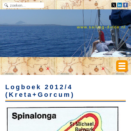
www.sailing-dulce.nl
Logboek 2012/4
(Kreta+Gorcum)