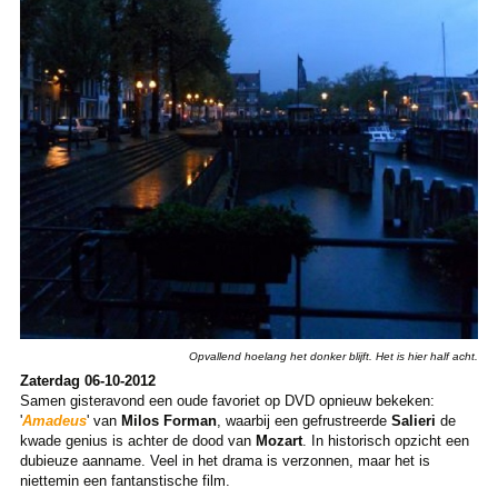
Opvallend hoelang het donker blijft. Het is hier half acht.
Zaterdag 06-10-2012
Samen gisteravond een oude favoriet op DVD opnieuw bekeken:
'
Amadeus
' van
Milos Forman
, waarbij een gefrustreerde
Salieri
de
kwade genius is achter de dood van
Mozart
. In historisch opzicht een
dubieuze aanname. Veel in het drama is verzonnen, maar het is
niettemin een fantanstische film.