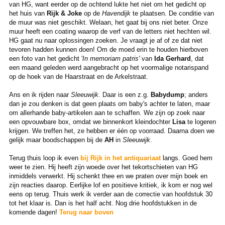
van HG, want eerder op de ochtend lukte het niet om het gedicht op
het huis van
Rijk & Joke
op de
Havendijk
te plaatsen. De conditie van
de muur was niet geschikt. Welaan, het gaat bij ons niet beter. Onze
muur heeft een coating waarop de verf van de letters niet hechten wil.
HG gaat nu naar oplossingen zoeken. Je vraagt je af of ze dat niet
tevoren hadden kunnen doen! Om de moed erin te houden hierboven
een foto van het gedicht '
In memoriam patris'
van
Ida Gerhard
, dat
een maand geleden werd aangebracht op het voormalige notarispand
op de hoek van de Haarstraat en de Arkelstraat.
Ans en ik rijden naar
Sleeuwijk
. Daar is een z.g.
Babydump
; anders
dan je zou denken is dat geen plaats om baby's achter te laten, maar
om allerhande baby-artikelen aan te schaffen. We zijn op zoek naar
een opvouwbare box, omdat we binnenkort kleindochter
Lisa
te logeren
krijgen. We treffen het, ze hebben er één op voorraad. Daarna doen we
gelijk maar boodschappen bij de
AH
in
Sleeuwijk
.
Terug thuis loop ik even
bij Rijk in het antiquariaat
langs. Goed hem
weer te zien. Hij heeft zijn woede over het tekortschieten van HG
inmiddels verwerkt. Hij schenkt thee en we praten over mijn boek en
zijn reacties daarop. Eerlijke lof en positieve kritiek, ik kom er nog wel
eens op terug. Thuis werk ik verder aan de correctie van hoofdstuk 30
tot het klaar is. Dan is het half acht. Nog drie hoofdstukken in de
komende dagen!
Terug naar boven