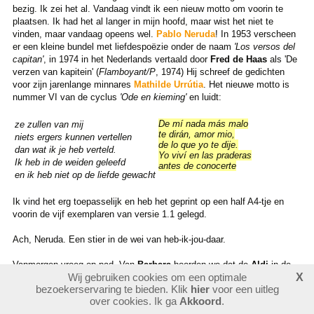
bezig. Ik zei het al. Vandaag vindt ik een nieuw motto om voorin te
plaatsen. Ik had het al langer in mijn hoofd, maar wist het niet te
vinden, maar vandaag opeens wel.
Pablo Neruda
! In 1953 verscheen
er een kleine bundel met liefdespoëzie onder de naam
'Los versos del
capitan'
, in 1974 in het Nederlands vertaald door
Fred de Haas
als 'De
verzen van kapitein' (
Flamboyant/P
, 1974) Hij schreef de gedichten
voor zijn jarenlange minnares
Mathilde Urrútia
. Het nieuwe motto is
nummer VI van de cyclus
'Ode en kieming'
en luidt:
De mí nada más malo
ze zullen van mij
te dirán, amor mio,
niets ergers kunnen vertellen
de lo que yo te dije.
dan wat ik je heb verteld.
Yo viví en las praderas
Ik heb in de weiden geleefd
antes de conocerte
en ik heb niet op de liefde gewacht
Ik vind het erg toepasselijk en heb het geprint op een half A4-tje en
voorin de vijf exemplaren van versie 1.1 gelegd.
Ach, Neruda. Een stier in de wei van heb-ik-jou-daar.
Vanmorgen vroeg op pad. Van
Barbara
hoorden we dat de
Aldi
in de
Wij gebruiken cookies om een optimale
X
binnenstad goede broeken verkoopt, degelijk en kleurvast in de was,
bezoekerservaring te bieden. Klik
hier
voor een uitleg
voor slechts € 17,99. Ik schat dat ik maat 52 moet hebben en die ligt
over cookies. Ik ga
Akkoord
.
inderdaad in een van de vakken. Donkerblauw. Hj moet alleen korter