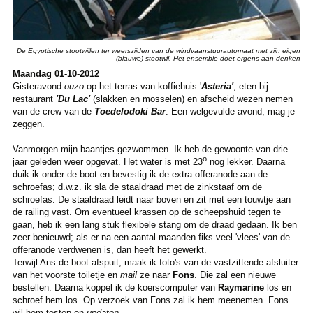
De Egyptische stootwillen ter weerszijden van de windvaanstuurautomaat met zijn eigen
(blauwe) stootwil. Het ensemble doet ergens aan denken
Maandag 01-10-2012
Gisteravond
ouzo
op het terras van koffiehuis '
Asteria'
, eten bij
restaurant
'Du Lac'
(slakken en mosselen) en afscheid wezen nemen
van de crew van de
Toedelodoki Bar
. Een welgevulde avond, mag je
zeggen.
Vanmorgen mijn baantjes gezwommen. Ik heb de gewoonte van drie
o
jaar geleden weer opgevat. Het water is met 23
nog lekker. Daarna
duik ik onder de boot en bevestig ik de extra offeranode aan de
schroefas; d.w.z. ik sla de staaldraad met de zinkstaaf om de
schroefas. De staaldraad leidt naar boven en zit met een touwtje aan
de railing vast. Om eventueel krassen op de scheepshuid tegen te
gaan, heb ik een lang stuk flexibele stang om de draad gedaan. Ik ben
zeer benieuwd; als er na een aantal maanden fiks veel 'vlees' van de
offeranode verdwenen is, dan heeft het gewerkt.
Terwijl Ans de boot afspuit, maak ik foto's van de vastzittende afsluiter
van het voorste toiletje en
mail
ze naar
Fons
. Die zal een nieuwe
bestellen. Daarna koppel ik de koerscomputer van
Raymarine
los en
schroef hem los. Op verzoek van Fons zal ik hem meenemen. Fons
wil hem testen en
updaten
.