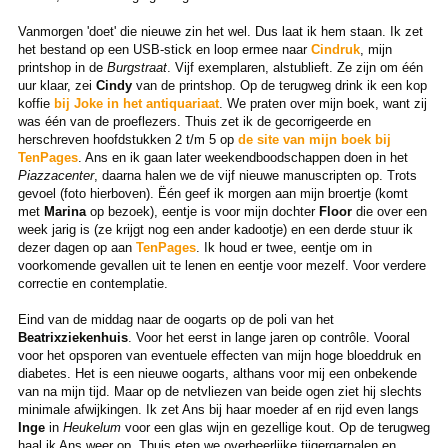
Vanmorgen 'doet' die nieuwe zin het wel. Dus laat ik hem staan. Ik zet
het bestand op een USB-stick en loop ermee naar
Cindruk
, mijn
printshop in de
Burgstraat
. Vijf exemplaren, alstublieft. Ze zijn om één
uur klaar, zei
Cindy
van de printshop. Op de terugweg drink ik een kop
koffie
bij Joke in het antiquariaat
. We praten over mijn boek, want zij
was één van de proeflezers. Thuis zet ik de gecorrigeerde en
herschreven hoofdstukken 2 t/m 5 op
de site van mijn boek bij
TenPages
. Ans en ik gaan later weekendboodschappen doen in het
Piazzacenter
, daarna halen we de vijf nieuwe manuscripten op. Trots
gevoel (foto hierboven). Ëén geef ik morgen aan mijn broertje (komt
met
Marina
op bezoek), eentje is voor mijn dochter
Floor
die over een
week jarig is (ze krijgt nog een ander kadootje) en een derde stuur ik
dezer dagen op aan
TenPages
. Ik houd er twee, eentje om in
voorkomende gevallen uit te lenen en eentje voor mezelf. Voor verdere
correctie en contemplatie.
Eind van de middag naar de oogarts op de poli van het
Beatrixziekenhuis
. Voor het eerst in lange jaren op contrôle. Vooral
voor het opsporen van eventuele effecten van mijn hoge bloeddruk en
diabetes. Het is een nieuwe oogarts, althans voor mij een onbekende
van na mijn tijd. Maar op de netvliezen van beide ogen ziet hij slechts
minimale afwijkingen. Ik zet Ans bij haar moeder af en rijd even langs
Inge
in
Heukelum
voor een glas wijn en gezellige kout. Op de terugweg
haal ik Ans weer op. Thuis eten we overheerlijke tijgergarnalen en