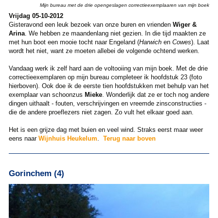
Mijn bureau met de drie opengeslagen correctieexemplaaren van mijn boek
Vrijdag 05-10-2012
Gisteravond een leuk bezoek van onze buren en vrienden
Wiger &
Arina
. We hebben ze maandenlang niet gezien. In die tijd maakten ze
met hun boot een mooie tocht naar Engeland (
Harwich
en
Cowes
). Laat
wordt het niet, want ze moeten allebei de volgende ochtend werken.
Vandaag werk ik zelf hard aan de voltooiing van mijn boek. Met de drie
correctieexemplaren op mijn bureau completeer ik hoofdstuk 23 (foto
hierboven). Ook doe ik de eerste tien hoofdstukken met behulp van het
exemplaar van schoonzus
Mieke
. Wonderlijk dat ze er toch nog andere
dingen uithaalt - fouten, verschrijvingen en vreemde zinsconstructies -
die de andere proeflezers niet zagen. Zo vult het elkaar goed aan.
Het is een grijze dag met buien en veel wind. Straks eerst maar weer
eens naar
Wijnhuis Heukelum
.
Terug naar boven
Gorinchem (4)