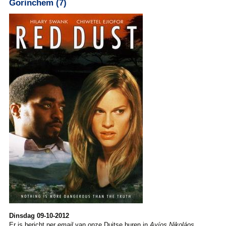
Gorinchem (7)
Dinsdag 09-10-2012
Er is bericht per
email
van onze Duitse buren in
Ayíos Nikoláos
,