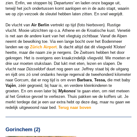
zien. Enfin, we stoppen bij
'Departures'
en laden onze bagage uit,
terwijl het joch ondertussen komt aanlopen en in de auto stapt, waarin
we op zijn verzoek de sleutel hebben laten zitten. En snel wegrijdt.
De vlucht van
Air Berlin
vertrekt op tijd (foto hierboven). Rustige
vlucht. Mooie uitzichten op o.a. Athene en de Kroatische kust. Venetië
is net aan de andere kant van het vliegtuig zichtbaar. Vanaf de Alpen
neemt de bewolking toe. Via een lange bocht over het Bodenmeer
landen we op
Zürich Airport
. Ik dacht altijd dat dit vliegveld
'Kloten
'
heette, maar die naam zie je nergens. De Zwitsers hebben het door
gekregen. Het is overigens een kraakzindelijk vliegveld. We moeten er
drie uur moeten stukslaan. Dat lukt met eten, lezen en slapen. De
vlucht naar
Düsseldorf
duurt nog geen uur. Jeffrey staat bij de uitgang
en rijdt ons zó snel ondanks hevige regenval de tweehonderd kilometer
naar Gorcum, dat er nog tijd is om even
Barbara
,
Tessa,
die met baby
Vajèn
, zéér gegroeid, bij haar is, en verdere kleinkinderen te
groeten. En om even later bij '
Mykonos
' te gaan eten, om niet meteen
al het Griekse gevoel te verliezen. Thuis pakken we de koffers uit. Je
merkt terdege dat je een uur extra hebt op deze dag, maar nu gaan we
redelijk uitgewoond naar bed.
Terug naar boven
Gorinchem (2)