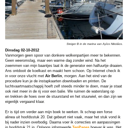
Steiger B in de marina van Ayíos Nikoláos.
Dinsdag 02-10-2012
Vanmorgen geen spoor van donkere wolkenpartijen meer te bekennen.
Geen weeromslag, maar een warme dag zonder wind. Na het
zwemmen van mijn baantjes laat ik de generator een halfuurtje draaien.
Ans ontdooit de koelkast en maakt hem schoon. Op Internet check ik
in voor onze vlucht met
Air Berlin
, morgen. Aan het eind van de
procedure kun je de instapkaarten
downloaden
en printen. De
luchtvaartmaatschappij hoeft zelf steeds minder te doen, maar je staat
ook niet meer in de rij voor een balie. We ruimen de waterslang op
en trekken de hoes over de stuurstand en het stuurwiel, en dan zijn we
eigenlijk vergaand klaar.
Er is tijd om verder aan mijn boek te werken. Ik schrap een forse
alinea uit hoofdsstuk 20. Dat gebeurt niet vaak, maar het stuk vond ik
bij nader inzien overbodig. Daarna voer ik correcties en aanpassingen
in hoofdstuk 21 in. Onlangs informeerde
TenPages
hoever ik was. Het