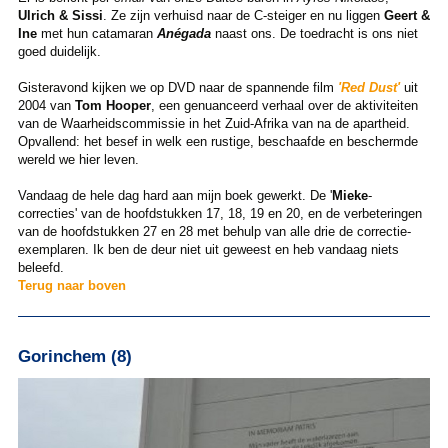
Ulrich & Sissi
. Ze zijn verhuisd naar de C-steiger en nu liggen
Geert &
Ine
met hun catamaran
Anégada
naast ons. De toedracht is ons niet
goed duidelijk.
Gisteravond kijken we op DVD naar de spannende film
'Red Dust'
uit
2004 van
Tom Hooper
, een genuanceerd verhaal over de aktiviteiten
van de Waarheidscommissie in het Zuid-Afrika van na de apartheid.
Opvallend: het besef in welk een rustige, beschaafde en beschermde
wereld we hier leven.
Vandaag de hele dag hard aan mijn boek gewerkt. De '
Mieke
-
correcties' van de hoofdstukken 17, 18, 19 en 20, en de verbeteringen
van de hoofdstukken 27 en 28 met behulp van alle drie de correctie-
exemplaren. Ik ben de deur niet uit geweest en heb vandaag niets
beleefd.
Terug naar boven
Gorinchem (8)