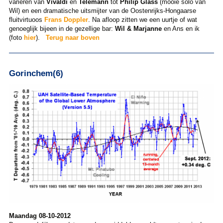
variëren van
Vivaldi
en
Telemann
tot
Philip Glass
(mooie solo van
Wil) en een dramatische uitsmijter van de Oostenrijks-Hongaarse
fluitvirtuoos
Frans Doppler
. Na afloop zitten we een uurtje of wat
genoeglijk bijeen in de gezellige bar:
Wil & Marjanne
en Ans en ik
(foto
hier
).
Terug naar boven
Gorinchem(6)
Maandag 08-10-2012