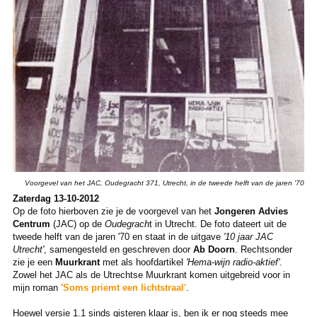
Voorgevel van het JAC, Oudegracht 371, Utrecht, in de tweede helft van de jaren '70
Zaterdag 13-10-2012
Op de foto hierboven zie je de voorgevel van het
Jongeren Advies
Centrum
(JAC) op de
Oudegrach
t in Utrecht. De foto dateert uit de
tweede helft van de jaren '70 en staat in de uitgave
'10 jaar JAC
Utrecht'
, samengesteld en geschreven door
Ab Doorn
. Rechtsonder
zie je een
Muurkrant
met als hoofdartikel
'Hema-wijn radio-aktief'
.
Zowel het JAC als de Utrechtse Muurkrant komen uitgebreid voor in
mijn roman
'Soms priemt een lichtstraal'
.
Hoewel versie 1.1 sinds gisteren klaar is, ben ik er nog steeds mee