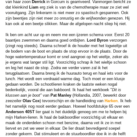
van haar zoon
Derrick
in Gorcum is gearriveerd. Vanmorgen bericht ze
dat kleinkind
Liam
erg ziek is van de chemotherapie maar ze ziet wel
vooruitgang. Zijn linkerarm is niet meer zo spastisch gespannen. Ook
zijn beentjes zijn niet meer zo onrustig en de wrijfwonden genezen. Hij
kan ook al een beetje slikken. Maar de afgelopen nacht sliep hij niet.
Ik ben om acht uur op en neem me een ijzeren schema voor. Eerst 20
baantjes zwemmen en daarna goed ontbijten.
Lord Byron
verzorgen
(zingt nog steeds). Daarna schroef ik de houder met het logwieltje uit
de bodem van de boot en plaats de stop ervoor in de plaats. Door de
hoge watertemperatuur komt er snel aangroei op het wieltje, zeker als
je ergens wat langer stil ligt. Voorzichtig schrap ik het wieltje schoon
en leg het naast de stop. Zodra we verder varen zal ik het
terugplaatsen. Daarna breng ik de huurauto terug en haal iets voor de
lunch. Het wordt een verdraaid warme dag. Toch moet er een klusje
gedaan worden. De schootlieren kraken de laatste weken nogal
bedenkelijk, vooral die aan bakboord. Ik haal het werkboek "
Dit is
klussen aan je boot"
van
Pat Manley
(Hollandia, 2007, bewerkt door
zeezeiler
Olav Cox
) tevoorschijn en de handleiding van
Harken
. Ik heb
het namelijk nog nooit eerder gedaan. Hoewel hoofdstukje 65 over een
Anderson 40ST
lier gaat is het duidelijk genoeg om me te helpen bij
mijn Harken-lieren. Ik haal de bakboordlier voorzichtig uit elkaar en
maak de onderdelen schoon met benzine, daarna vet ik ze in met
liervet en zet we weer in elkaar. De lier draait bevredigend soepel
zonder gekerm. Dat stimuleert en de stuurboordlier doe ik in de helft