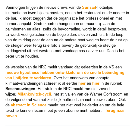
Vanmorgen krijgen de nieuwe crews van de
Sunsail
-flottieljes
instructie op twee bijeenkomsten, een in het restaurant en de andere in
de bar. Ik moet zeggen dat
de organisatie het professioneel en met
humor aanpakt. Grote kaarten hangen aan de muur c.q. aan de
palmbomen en alles, zelfs de bevoorrading, wordt in detail besproken.
Er wordt veel gelachen en de begeleiders sloven zich uit. In de loop
van de middag gaat de een na de andere boot weg en keert de rust op
de steiger weer terug (zie foto´s boven) de gebruikelijke stevige
middagwind uit het westen komt vandaag pas na vier uur. Dan is het
beter uit te houden.
de website van de NRC meldt vandaag dat geleerden in de VS een
nieuwe hypothese hebben ontwikkeld om de snelle beëindiging
van ijstijden te verklaren
. Over het onderwerp van abrupte
klimaatveranderingen schreef ik al eerder
hier
en
hier
in de rubriek
Beschouwingen
. Het stuk in de NRC maakt me niet zoveel
wijzer.
Milankovitch-cycli
, het stilvallen van de Warme Golfstroom en
de volgende rol van het zuidelijk halfrond zijn niet nieuwe zaken. Ook
de
abstract in Science
maakt het niet veel helderder en om de hele
tekst te kunnen lezen moet je een abonnement hebben.
Terug naar
boven