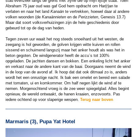
stad evenzeer langs de grens met Syrië die op mijn lijstje staat. Toen
Abraham 75 jaar oud was gaf God hem opdracht om Har(r)an te
verlaten en naar het land
Kanaän
te vertrekken, hoewel daar al andere
volken woonden (de
Kanaännieten
en de
Perizzieten
, Genesis 13.7)
Maar dat soort volksverhuizingen zijn de hele geschiedenis door
gebeurd tot op de dag van heden.
Tegen zeven uur waait het nog steeds snoeihard uit het westen, de
zeegang is hol geworden, de golven krijgen witte kuiven en rollen
sissend en schuimend langszij maar het anker houdt als was het in
beton gegoten. De windgenerator heeft de accu´s tot 100%
opgeladen. De jachten dansen en bokken. Een enkeling licht het anker
en verkast naar de andere kant van de baai. Doorgaans neemt de wind
in de loop van de avond af. Ik hoop dat dat ook ditmaal zo is, anders
wordt het een onrustige nacht. Ik bak een omelet en bereid een salade
met tomaten, ui en komkommer. Om half negen lijkt de wind af te
nemen. Morgenochtend vroeg is de zee weer spiegelglad. Alles begint
opnieuw, de wereld ontwaakt, de hanen kraaien, enzovoorts. Pas
iedere ochtend op voor slaperige wespen.
Terug naar boven
Marmaris (3), Pupa Yat Hotel