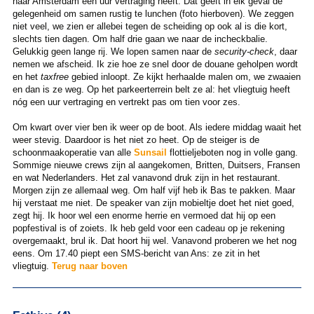
naar Amsterdam een uur vertraging heeft. Dat geeft in elk geval de
gelegenheid om samen rustig te lunchen (foto hierboven). We zeggen
niet veel, we zien er allebei tegen de scheiding op ook al is die kort,
slechts tien dagen. Om half drie gaan we naar de incheckbalie.
Gelukkig geen lange rij. We lopen samen naar de
security-check
, daar
nemen we afscheid. Ik zie hoe ze snel door de douane geholpen wordt
en het
taxfree
gebied inloopt. Ze kijkt herhaalde malen om, we zwaaien
en dan is ze weg. Op het parkeerterrein belt ze al: het vliegtuig heeft
nóg een uur vertraging en vertrekt pas om tien voor zes.
Om kwart over vier ben ik weer op de boot. Als iedere middag waait het
weer stevig. Daardoor is het niet zo heet. Op de steiger is de
schoonmaakoperatie van alle
Sunsail
flottieljeboten nog in volle gang.
Sommige nieuwe crews zijn al aangekomen, Britten, Duitsers, Fransen
en wat Nederlanders. Het zal vanavond druk zijn in het restaurant.
Morgen zijn ze allemaal weg. Om half vijf heb ik Bas te pakken. Maar
hij verstaat me niet. De speaker van zijn mobieltje doet het niet goed,
zegt hij. Ik hoor wel een enorme herrie en vermoed dat hij op een
popfestival is of zoiets. Ik heb geld voor een cadeau op je rekening
overgemaakt, brul ik. Dat hoort hij wel. Vanavond proberen we het nog
eens. Om 17.40 piept een SMS-bericht van Ans: ze zit in het
vliegtuig.
Terug naar boven