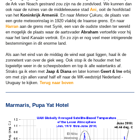
de Ark van Noach gestrand zou zijn na de zondvloed. We kunnen dan
ook naar de ruïnes van de middeleeuwse stad
Ani
, ooit de hoofdstad
van het
Koninkrijk Armenië
. En naar
Meteor Çukuru
, de plaats van
een grote meteoorinslag in 1920 vlakbij de Iraanse grens. En naar
Harran
aan de grens met Syrië, een van de oudste steden ter wereld
en mogelijk de plaats waar de aartsvader
Abraham
vertoefde voor hij
naar het land
Kanaän
vertrok. En zo zijn er nog veel meer intrigerende
bestemmingen in dit enorme land.
Als aan het eind van de middag de wind wat gaat liggen, haal ik de
zonnetent van over de giek weg. Ook stop ik de houder met het
logwieltje weer in de scheepsbodem en top ik alle watertanks af.
Straks ga ik eten met
Jaap & Diana
en later komen
Geert & Ine
erbij
om met zijn allen vanaf half elf naar de WK-wedstrijd Nederland -
Uruguay te kijken.
Terug naar boven
Marmaris, Pupa Yat Hotel