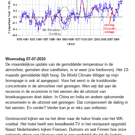
Woensdag 07-07-2010
De maandelijkse
update
van de gemiddelde temperatuur in de
atmosfeer, gemeten door satellieten, is er weer (zie hierboven). Het 13-
maands gemiddelde blijft hoog. De
World Climate Widget
op mijn
homepage
is ook al aangepast. Voor het eerst is de kooldioxide-
concentratie in de atmosfeer niet gestegen. Men wijt dat aan de
recessie in de economie in het westen die de uitstoot van
broeikasgassen doet dalen. In China en India en andere opkomende
economieën is de uitstoot wel gestegen. Dat compenseert de daling in
het westen. En verder? Verder kan je er niks aan ontlenen.
Gisteravond kijken we na het diner naar de halve finale van het WK-
voetbal. Het hotel heeft een breedbeeld-TV in het restaurant opgsteld.
Naast Nederlanders kijken Fransen, Duitsers en wat Finnen hoe onze
nationale ploeg van Uruguay wint in een wedstrijd die tot de laatste