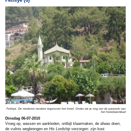
Fethiye (6)
Fethiye. De moderne moskee tegenover het hotel. Onder zie je nog net de parasols van
het hotelzwembad
Dinsdag 06-07-2010
Vroeg op, wassen en aankleden, ontbijt klaarmaken, de afwas doen,
de vuilnis wegbrengen en
His Lordship
verzorgen: zijn kooi