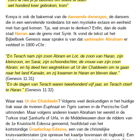
wel honderd keer gebroken, kom"
Konya is ook de bakermat van de
dansende derwisjen
, de dansers
die in een wervelende rondedans tot een mystieke extase en eenheid
met hun god komen. Tja, wat ervan te denken? Enfin, dan de oude
stad
Harran
aan de grens met Syrië. Ik vond de tekst uit het
Bijbelboek Genesis waar sprake is van dat
aartsvader Abraham
er
verbleef in 1900 vChr.:
"En Terach nam zijn zoon Abram en Lot, de zoon van Haran, zijn
kleinzoon, en Sarai, zijn schoondochter, de vrouw van zijn zoon
Abram; en hij deed hen wegtrekken uit Ur der Chaldeeën om te gaan
naar het land Kanaän, en zij kwamen te Haran en bleven daar."
(Genesis 11:31)
"En de dagen van Terach waren tweehonderd vijf jaar, en Terach stierf
te Haran."
(Genesis 11:32)
Waar was
Ur der Chaldeeën
? Volgens veel deskundigen in het huidige
Irak waar de rivieren
Euphraat
en
Tigris
samen in de Perzische Golf
uitmonden. Maar volgens anderen kwam Abraham ter wereld in de
Turkse stad
Şanlıurfa
of
Urfa
, in de Middeleeuwen door de ridders van
de 1e Kruistocht
Edessa
genoemd, hoofdstad van het
kortstondige
Graafschap Edessa
, een van de christelijke
kruisvaarderstaten (zie opnieuw het kaartje bovenaan dit logboek). Een