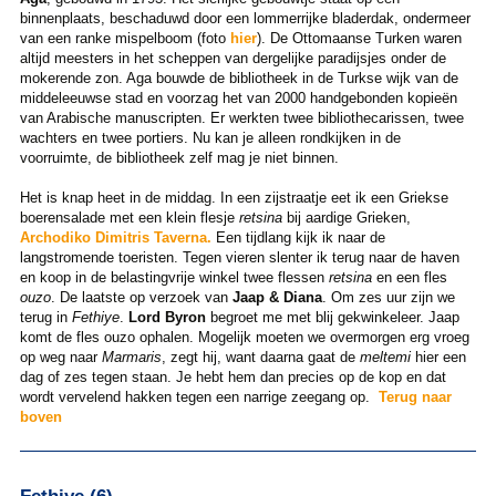
binnenplaats, beschaduwd door een lommerrijke bladerdak, ondermeer
van een ranke mispelboom (foto
hier
). De Ottomaanse Turken waren
altijd meesters in het scheppen van dergelijke paradijsjes onder de
mokerende zon. Aga bouwde de bibliotheek in de Turkse wijk van de
middeleeuwse stad en voorzag het van 2000 handgebonden kopieën
van Arabische manuscripten. Er werkten twee bibliothecarissen, twee
wachters en twee portiers. Nu kan je alleen rondkijken in de
voorruimte, de bibliotheek zelf mag je niet binnen.
Het is knap heet in de middag. In een zijstraatje eet ik een Griekse
boerensalade met een klein flesje
retsina
bij aardige Grieken,
Archodiko Dimitris Taverna.
Een tijdlang kijk ik naar de
langstromende toeristen. Tegen vieren slenter ik terug naar de haven
en koop in de belastingvrije winkel twee flessen
retsina
en een fles
ouzo
. De laatste op verzoek van
Jaap & Diana
. Om zes uur zijn we
terug in
Fethiye
.
Lord Byron
begroet me met blij gekwinkeleer. Jaap
komt de fles ouzo ophalen. Mogelijk moeten we overmorgen erg vroeg
op weg naar
Marmaris
, zegt hij, want daarna gaat de
meltemi
hier een
dag of zes tegen staan. Je hebt hem dan precies op de kop en dat
wordt vervelend hakken tegen een narrige zeegang op.
Terug naar
boven