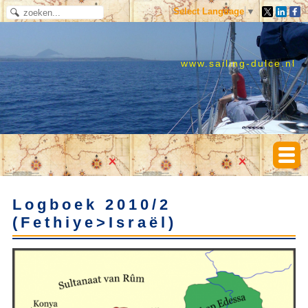
Select Language
▼
www.sailing-dulce.nl
Logboek 2010/2
(Fethiye>Israël)