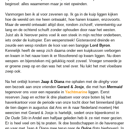
beginsel: alles waarnemen maar je niet opwinden.
Vanmorgen ben ik al voor zevenen op. Ik ga in de kuip liggen kijken
hoe de wereld om me heen ontwaakt, hoe hanen kraaien, enzovoorts.
Maar de wereld ontwaakt altijd door, rondom zichzelf, vierentwintig uur
lang en de ochtend schuift zonder ophouden door naar het westen.
Juist als ik hierover peins voel ik een steek in mijn rechter onderbeen,
iets onder de kuitspier. Een wespensteek! Gisteravond dreinde en
zeurde een wesp rondom de kooi van een bangige
Lord Byron
.
Kennelijk heeft de wesp zich daarna onder een kuipkussen verborgen
en kwam in het nauw toen ik er filosoferend op kwam liggen. Nu doen
wespen- en bijensteken mij gelukkig nooit zoveel. Vroeger smeerde je
er groene zeep op en dan was het snel over. Nu lukt het met vloeibare
zeep ook.
Na het ontbijt komen
Jaap & Diana
me ophalen met de
dinghy
voor
een bezoek aan onze vrienden
Gerard & Josje
, die met hun
Mermaid
tegenover ons voor een reparatie in
Yachtmarine
liggen. Eerst
reserven Jaap en echter ik drie plaatsen voor onze boten bij het
havenkantoor voor de periode van onze tocht door het binnenland (plus
de tien dagen in augustus dat Ans en ik naar Nederland moeten) Het
weerzien met Gerard & Josje is hartelijk, sedert onze bijeenkomst in
De Oude Silo
in Andel een halfjaar geleden heb ik ze niet meer gezien.
Er is heel veel om bij te praten. Ik doe boodschappen in de havensuper
en vaar met Jaap & Diana mee terug naar de
Dulce
(foto hierboven). In