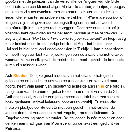
Ippoton
met de paleizen van de verschillende
langues
van de Orde
heeft iets van een kleinschaliger Malta. De straten, straatjes, steegjes
en pleinen zijn overwoekerd met drommen toeristen en hinderlijke
lieden die je hun terras proberen op te trekken.
"Where are you from?"
vragen ze je met geveinsde belangstelling om na het antwoord
triomfantelijk iets in eigen taal te zeggen. Daarmee doen ze alsof je
vrienden bent geworden en ze het recht hebben je mee te trekken. Ik
zeg altijd maar
"Next time I will come to your restaurant"
en loop rustig
maar beslist door. In een parkje bel ik met Ans, het bellen naar
Holland is hier heel veel goedkoper dan in Turkije.
Liam
slaapt slecht
en heeft nog veel last van bijwerkingen van de zware chemotherapie,
waarvan hij nu in elk geval de laatste dosis heeft gehad. De komende
kuren zijn minder zwaar.
Ach
Rhodos
! De rijke geschiedenis van het eiland, strategisch
gelegen op de handelsroutes van oost naar west en van zuid naar
noord, heeft vele lagen van bebouwing achtergelaten (
hier
drie foto´s).
Langs een van de enorme, gekanteelde muren, niet ver van de St.
Anthoniuspoort, is onder een jonge boom een tafel met een stenen
boek geplaatst. Vrijwel iedereen loopt eraan voorbij. Er staan vier
metalen plaatjes op, de eerste met een gedicht in het Grieks, de
andere drie met vertalingen in het Engels, Frans en Italiaans. De
Engelse vertaling staat hieronder. De Italiaanse is nóg mooier en doet
denken aan madrigaal van
Monteverdi
op de tekst een gedicht van
Petrarca
.