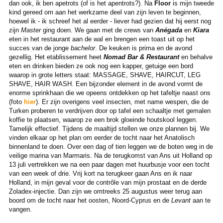
dan ook, ik ben apetrots (of is het apentrots?). Na
Floor
is mijn tweede
kind gereed om aan het werkzame deel van zijn leven te beginnen,
hoewel ik - ik schreef het al eerder - liever had gezien dat hij eerst nog
zijn
Master
ging doen. We gaan met de crews van
Anégada
en
Kiara
eten in het restaurant aan de wal en brengen een toast uit op het
succes van de jonge
bachelor
. De keuken is prima en de avond
gezellig. Het etablissement heet
Nomad Bar & Restaurant
en behalve
eten en drinken bieden ze ook nog een kapper, getuige een bord
waarop in grote letters staat: MASSAGE, SHAVE, HAIRCUT, LEG
SHAVE, HAIR WASH. Een bijzonder element in de avond vormt de
enorme sprinkhaan die we opeens ontdekken op het tafeltje naast ons
(foto
hier
). Er zijn overigens veel insecten, met name wespen, die de
Turken proberen te verdrijven door op tafel een schaaltje met gemalen
koffie te plaatsen, waarop ze een brok gloeinde houtskool leggen.
Tamelijk effectief. Tijdens de maaltijd stellen we onze plannen bij. We
vinden elkaar op het plan om eerder de tocht naar het Anatolisch
binnenland te doen. Over een dag of tien leggen we de boten weg in de
veilige marina van Marmaris. Na de terugkomst van Ans uit Holland op
13 juli vertrekken we na een paar dagen met huurbusje voor een tocht
van een week of drie. Vrij kort na terugkeer gaan Ans en ik naar
Holland, in mijn geval voor de contrôle van mijn prostaat en de derde
Zoladex-injectie. Dan zijn we omtreeks 25 augustus weer terug aan
boord om de tocht naar het oosten, Noord-Cyprus en de
Levant
aan te
vangen.