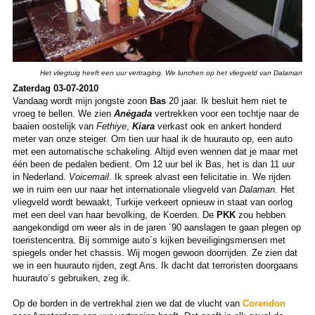
Het vliegtuig heeft een uur vertraging. We lunchen op het vliegveld van Dalaman
Zaterdag 03-07-2010
Vandaag wordt mijn jongste zoon
Bas
20 jaar. Ik besluit hem niet te
vroeg te bellen. We zien
Anégada
vertrekken voor een tochtje naar de
baaien oostelijk van
Fethiye
,
Kiara
verkast ook en ankert honderd
meter van onze steiger. Om tien uur haal ik de huurauto op, een auto
met een automatische schakeling. Altijd even wennen dat je maar met
één been de pedalen bedient. Om 12 uur bel ik Bas, het is dan 11 uur
in Nederland.
Voicemail
. Ik spreek alvast een felicitatie in. We rijden
we in ruim een uur naar het internationale vliegveld van
Dalaman
. Het
vliegveld wordt bewaakt, Turkije verkeert opnieuw in staat van oorlog
met een deel van haar bevolking, de Koerden. De
PKK
zou hebben
aangekondigd om weer als in de jaren ´90 aanslagen te gaan plegen op
toeristencentra. Bij sommige auto´s kijken beveiligingsmensen met
spiegels onder het chassis. Wij mogen gewoon doorrijden. Ze zien dat
we in een huurauto rijden, zegt Ans. Ik dacht dat terroristen doorgaans
huurauto´s gebruiken, zeg ik.
Op de borden in de vertrekhal zien we dat de vlucht van
Corendon