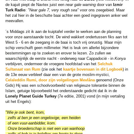
de kajuit piept de Navtex juist een
near gale warning
door van
Izmir
Turk Radio
:
"Near gale 7, very rough sea"
voor ons zeegebied. Maar
het zal hier in de beschutte baai achter een goed ingegraven anker wel
meevallen.
´s Middags zit ik aan de kuiptafel verder te werken aan de planning
voor onze aanstaande tocht. De wind wakkert ondertussen fiks aan tot
West 5 - 6 en de zeegang in de baai is toch vrij onrustig. Maar mijn
schip verschuift geen millimeter. Het is leuk om allerlei bijzondere
bestemmingen op te zoeken en erover te lezen. Zo zullen we
waarschijnlijk de eerste nacht - onderweg naar Cappadocië - in
Konya
verblijven, ondermeer de vroegere hoofdstad van het
Selchuk
Sultanaat van Rum
(zie ook het
kaartje bovenaan in dit Logboek
) in
de 13e eeuw verbleef daar een van de grote moslim-mystici,
Celaleddin Rumi, door zijn volgelingen Mevlâna
genoemd (Onze
Gids) Hij was een schoolvoorbeeld van religieuze tolerantie binnen de
Islam, getuige bijvoorbeeld het onderstaande gedicht dat ik in de
Lonely Planet Guide Turkey
(7e editie, 2001) vond (in mijn vertaling
uit het Engels):
"Wie je ook bent, kom,
zelfs al ben je een ongelovige, een heiden
of een vuur-aanbidder, kom.
Onze broederschap is niet een van wanhoop
zelfs al heb je je beloftes om boete te doen