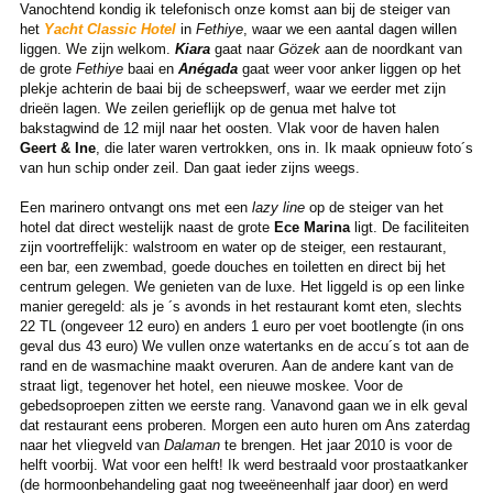
Vanochtend kondig ik telefonisch onze komst aan bij de steiger van
het
Yacht Classic Hotel
in
Fethiye
, waar we een aantal dagen willen
liggen. We zijn welkom.
Kiara
gaat naar
Gözek
aan de noordkant van
de grote
Fethiye
baai en
Anégada
gaat weer voor anker liggen op het
plekje achterin de baai bij de scheepswerf, waar we eerder met zijn
drieën lagen. We zeilen gerieflijk op de genua met halve tot
bakstagwind de 12 mijl naar het oosten. Vlak voor de haven halen
Geert & Ine
, die later waren vertrokken, ons in. Ik maak opnieuw foto´s
van hun schip onder zeil. Dan gaat ieder zijns weegs.
Een marinero ontvangt ons met een
lazy line
op de steiger van het
hotel dat direct westelijk naast de grote
Ece Marina
ligt. De faciliteiten
zijn voortreffelijk: walstroom en water op de steiger, een restaurant,
een bar, een zwembad, goede douches en toiletten en direct bij het
centrum gelegen. We genieten van de luxe. Het liggeld is op een linke
manier geregeld: als je ´s avonds in het restaurant komt eten, slechts
22 TL (ongeveer 12 euro) en anders 1 euro per voet bootlengte (in ons
geval dus 43 euro) We vullen onze watertanks en de accu´s tot aan de
rand en de wasmachine maakt overuren. Aan de andere kant van de
straat ligt, tegenover het hotel, een nieuwe moskee. Voor de
gebedsoproepen zitten we eerste rang. Vanavond gaan we in elk geval
dat restaurant eens proberen. Morgen een auto huren om Ans zaterdag
naar het vliegveld van
Dalaman
te brengen. Het jaar 2010 is voor de
helft voorbij. Wat voor een helft! Ik werd bestraald voor prostaatkanker
(de hormoonbehandeling gaat nog tweeëneenhalf jaar door) en werd