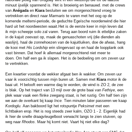
minuut ijselijk spannend is. Het is broeierig en benauwd. met de crews
van
Anégada
en
Kiara
besluiten we om morgenochtend vroeg te
vertrekken en direct naar
Marmaris
te varen met het oog op de
komende
meltemi
-periode, de geduchte Egeïsche noordenwind die hier
hard uit het noordwesten waait.Het is de eerste keer in mijn leven dat
ik mijn scheepje solo zal varen. Terug aan boord ruim ik ettelijke zaken
in de kajuit zeevast op, maak de genuaschoten vrij (die dienden als
waslijn), haal de zonnehoezen van de kajuitluiken, doe de afwas, hang
de kooi met
His Lordship
erin slingervast op en haal de loopplank ook
vast binnen. Dat hoef ik allemaal morgenochtend niet meer te
doen. Om half een ga ik slapen. Het is de bedoeling om om zeven uur
te vertrekken.
Een kwartier voordat de wekker afgaat ben ik wakker. Om zeven uur
vaar ik voorzichtig tussen mijn buren uit. Samen met
Kiara
motor ik de
baai uit. H belooft een warme dag te worden, de wind is ZO 2, de zee
is blak. Op het traject van 13 mijl over de grote baai van
Fethiye
, een
plek waar vaak een flinke zeegang staat, is het rustig. Om half tien zijn
we aan de overkant bij kaap
Ince.
Tien minuten later passeren we kaap
Kordoglu.
Aan bakboord ligt het rotspuntje
Peksimet
met een
lichtbaken erop. Het is nog steeds zeer kalm, OZO 1 - 2. Eigenlijk had
ik hier de snelle draagvleugelboot verwacht langs te zien stuiven, op
weg naar
Rhodos
. Maar hij komt niet. Vaart hij niet elke dag?