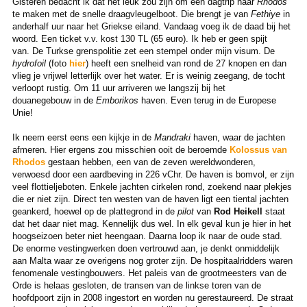
Gisteren bedacht ik dat het leuk zou zijn om een dagtrip naar
Rhodos
te maken met de snelle draagvleugelboot. Die brengt je van
Fethiye
in
anderhalf uur naar het Griekse eiland. Vandaag voeg ik de daad bij het
woord. Een ticket v.v. kost 130 TL (65 euro). Ik heb er geen spijt
van. De Turkse grenspolitie zet een stempel onder mijn visum. De
hydrofoil
(foto
hier
) heeft een snelheid van rond de 27 knopen en dan
vlieg je vrijwel letterlijk over het water. Er is weinig zeegang, de tocht
verloopt rustig. Om 11 uur arriveren we langszij bij het
douanegebouw in de
Emborikos
haven. Even terug in de Europese
Unie!
Ik neem eerst eens een kijkje in de
Mandraki
haven, waar de jachten
afmeren. Hier ergens zou misschien ooit de beroemde
Kolossus van
Rhodos
gestaan hebben, een van de zeven wereldwonderen,
verwoesd door een aardbeving in 226 vChr. De haven is bomvol, er zijn
veel flottieljeboten. Enkele jachten cirkelen rond, zoekend naar plekjes
die er niet zijn. Direct ten westen van de haven ligt een tiental jachten
geankerd, hoewel op de plattegrond in de
pilot
van
Rod Heikell
staat
dat het daar niet mag. Kennelijk dus wel. In elk geval kun je hier in het
hoogseizoen beter niet heengaan. Daarna loop ik naar de oude stad.
De enorme vestingwerken doen vertrouwd aan, je denkt onmiddelijk
aan Malta waar ze overigens nog groter zijn. De hospitaalridders waren
fenomenale vestingbouwers. Het paleis van de grootmeesters van de
Orde is helaas gesloten, de transen van de linkse toren van de
hoofdpoort zijn in 2008 ingestort en worden nu gerestaureerd. De straat