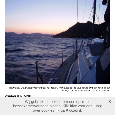
Marmaris. Geankerd voor Pupa Yat Hotel. Halverwege de avond neemt de wind af om
een paar uur later weer aan te wakkeren
Vrijdag 09-07-2010
Van slapen komt vannacht niet veel terecht. Aanvankelijk neemt de
Wij gebruiken cookies om een optimale
X
harde westenwind inderdaad wat af (foto hierboven) maar tegen elf uur
bezoekerservaring te bieden. Klik
hier
voor een uitleg
over cookies. Ik ga
Akkoord
.
begint hij weer te jakkeren en doet het schip achter zijn anker
stampen. Ik dommel wat met een laken om me heen op een bank in de