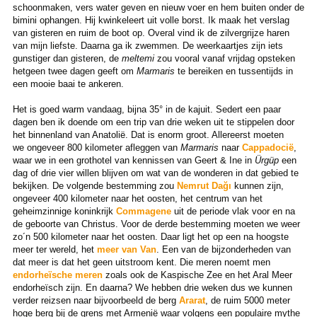
schoonmaken, vers water geven en nieuw voer en hem buiten onder de
bimini ophangen. Hij kwinkeleert uit volle borst. Ik maak het verslag
van gisteren en ruim de boot op. Overal vind ik de zilvergrijze haren
van mijn liefste. Daarna ga ik zwemmen. De weerkaartjes zijn iets
gunstiger dan gisteren, de
meltemi
zou vooral vanaf vrijdag opsteken
hetgeen twee dagen geeft om
Marmaris
te bereiken en tussentijds in
een mooie baai te ankeren.
Het is goed warm vandaag, bijna 35° in de kajuit. Sedert een paar
dagen ben ik doende om een trip van drie weken uit te stippelen door
het binnenland van Anatolië. Dat is enorm groot. Allereerst moeten
we ongeveer 800 kilometer afleggen van
Marmaris
naar
Cappadocië
,
waar we in een grothotel van kennissen van Geert & Ine in
Ürgüp
een
dag of drie vier willen blijven om wat van de wonderen in dat gebied te
bekijken. De volgende bestemming zou
Nemrut Dağı
kunnen zijn,
ongeveer 400 kilometer naar het oosten, het centrum van het
geheimzinnige koninkrijk
Commagene
uit de periode vlak voor en na
de geboorte van Christus. Voor de derde bestemming moeten we weer
zo´n 500 kilometer naar het oosten. Daar ligt het op een na hoogste
meer ter wereld, het
meer van Van
. Een van de bijzonderheden van
dat meer is dat het geen uitstroom kent. Die meren noemt men
endorheïsche meren
zoals ook de Kaspische Zee en het Aral Meer
endorheïsch zijn. En daarna? We hebben drie weken dus we kunnen
verder reizsen naar bijvoorbeeld de berg
Ararat
, de ruim 5000 meter
hoge berg bij de grens met Armenië waar volgens een populaire mythe