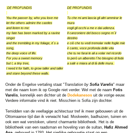
DE PROFUNDIS
DE PROFUNDIS
You the passer by, who you love me
Tu che mi ami lascia gli altri ammirar le
let the others admire the castles
mura
and listen to me:
vogli gli occhi a me e dai udienza.
my fate has been marked by a ravine
Il canzoniere del bosco segno m´il
singer
destino
and the trembling in my foliage, it´s a
e ciò che tu vedi tremolar nelle foglie mie
song,
è canto, voce profonda delle vita
the deep voice of life.
che tu ne farai le ali a volar nel ricordo
For you a sweet memory
Io però un alberetto l´ho bisogno di fede
but I, a tiny tree,
a salir e miara al di là delle mura.
I need it for faith, to grow taller and taller
and stare beyond these walls.
Onder de Engelse vertaling staat "
Translation by
Sofia Varelis
" maar
met die naam kom ik op Google niet verder. Wel met de naam
Fotis
Varelis
, kennelijk een dichter uit de
Dodekanesos
uit de vorige eeuw.
Verdere informatie vind ik niet. Misschien is Sofia zijn dochter.
Temidden van de veellagige achitectuur tref ik meer gebouwen uit de
Ottomaanse tijd dan ik verwacht had. Moskeeën, badhuizen, tuinen en
ook een wat verstoken, uiterst charmante bibliotheek. Het is de
bibliotheek van een raadsman en hoveling van de sultan,
Hafiz Ahmed
Aga
, gebouwd in 1793. Het sierlijke gebouwtje staat op een