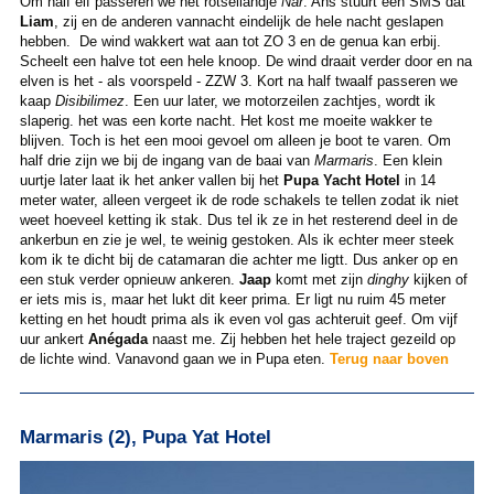
Om half elf passeren we het rotseilandje
Nar
. Ans stuurt een SMS dat
Liam
, zij en de anderen vannacht eindelijk de hele nacht geslapen
hebben. De wind wakkert wat aan tot ZO 3 en de genua kan erbij.
Scheelt een halve tot een hele knoop. De wind draait verder door en na
elven is het - als voorspeld - ZZW 3. Kort na half twaalf passeren we
kaap
Disibilimez
. Een uur later, we motorzeilen zachtjes, wordt ik
slaperig. het was een korte nacht. Het kost me moeite wakker te
blijven. Toch is het een mooi gevoel om alleen je boot te varen. Om
half drie zijn we bij de ingang van de baai van
Marmaris
. Een klein
uurtje later laat ik het anker vallen bij het
Pupa Yacht Hotel
in 14
meter water, alleen vergeet ik de rode schakels te tellen zodat ik niet
weet hoeveel ketting ik stak. Dus tel ik ze in het resterend deel in de
ankerbun en zie je wel, te weinig gestoken. Als ik echter meer steek
kom ik te dicht bij de catamaran die achter me ligtt. Dus anker op en
een stuk verder opnieuw ankeren.
Jaap
komt met zijn
dinghy
kijken of
er iets mis is, maar het lukt dit keer prima. Er ligt nu ruim 45 meter
ketting en het houdt prima als ik even vol gas achteruit geef. Om vijf
uur ankert
Anégada
naast me. Zij hebben het hele traject gezeild op
de lichte wind. Vanavond gaan we in Pupa eten.
Terug naar boven
Marmaris (2), Pupa Yat Hotel