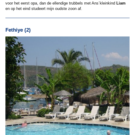
voor het eerst opa, dan de ellendige trubbels met Ans´kleinkind
Liam
en op het eind studeert mijn oudste zoon af.
Fethiye (2)