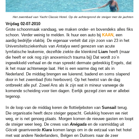
Het zwembad van Yacht Classic Hotel. Op de achtergrond de steiger met de jachten
Vrijdag 02-07-2010
Grote schoonmaak vandaag, we maken onder- en bovendeks alles fiks
schoon. Verder weinig te melden. Ik huur een auto bij
KAAN
, een
aardig bedrijfje vlakbij. De eigenaar vertelt dat zijn zoon van 23 in het
Universiteitsziekenhuis van
Antalya
werd genezen van acute
lymfatische leukemie, dezelfde ziekte die kleinkind
Liam
heeft (maar
die heeft er ook nog zijn anoxemisch trauma bij) Dat wordt zo´n
ingewikkeld verhaal en de man spreekt dermate gebrekkig Engels, dat
ik het maar achterwege laat. Het is een warme dag net als in
Nederland. De middag brengen we luierend, badend en soms slapend
door in het zwembad (foto hierboven). Op het heetst van de dag
ontbreekt alle puf. Zowel Ans als ik zijn wat in mineur vanwege de
komende scheiding voor tien dagen. Eerlijk gezegd zien we er allebei
tegenop.
In de loop van de middag keren de flottieljeboten van
Sunsail
terug.
Die organisatie heeft deze steiger gepacht. Gelukkig hoeven we niet
weg, er is net genoeg plaats. Morgen komen de nieuwe gasten en loopt
de steiger weer leeg. De crews van
Anégada
en de vanmiddag uit
Göcek
gearriveerde
Kiara
komen langs om in de eetzaal van het hotel
met wat andere Nederlanders, Belgen en Duitsers naar de zeer