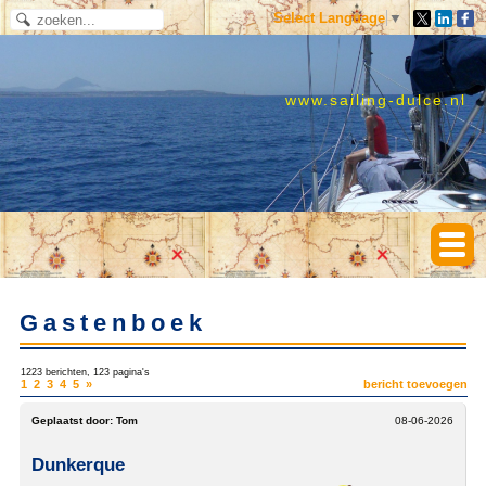
Select Language
▼
www.sailing-dulce.nl
Gastenboek
1223 berichten, 123 pagina's
1
2
3
4
5
»
bericht toevoegen
Geplaatst door:
Tom
08-06-2026
Dunkerque