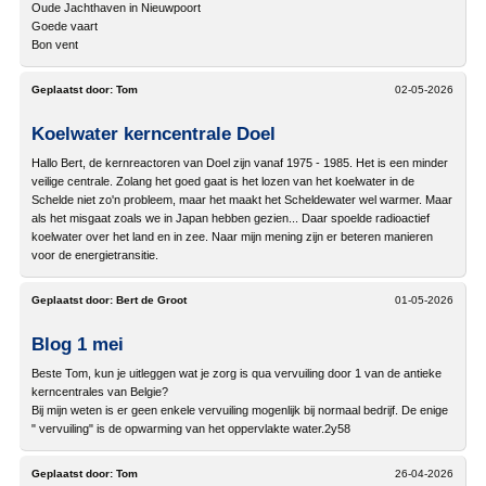
Oude Jachthaven in Nieuwpoort
Goede vaart
Bon vent
Geplaatst door:
Tom
02-05-2026
Koelwater kerncentrale Doel
Hallo Bert, de kernreactoren van Doel zijn vanaf 1975 - 1985. Het is een minder
veilige centrale. Zolang het goed gaat is het lozen van het koelwater in de
Schelde niet zo'n probleem, maar het maakt het Scheldewater wel warmer. Maar
als het misgaat zoals we in Japan hebben gezien... Daar spoelde radioactief
koelwater over het land en in zee. Naar mijn mening zijn er beteren manieren
voor de energietransitie.
Geplaatst door:
Bert de Groot
01-05-2026
Blog 1 mei
Beste Tom, kun je uitleggen wat je zorg is qua vervuiling door 1 van de antieke
kerncentrales van Belgie?
Bij mijn weten is er geen enkele vervuiling mogenlijk bij normaal bedrijf. De enige
" vervuiling" is de opwarming van het oppervlakte water.2y58
Geplaatst door:
Tom
26-04-2026