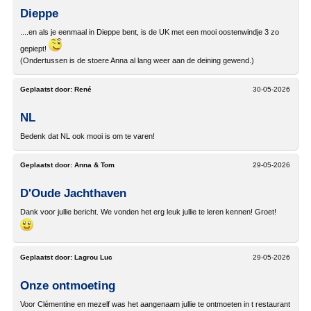
Dieppe
....en als je eenmaal in Dieppe bent, is de UK met een mooi oostenwindje 3 zo
gepiept!
(Ondertussen is de stoere Anna al lang weer aan de deining gewend.)
Geplaatst door:
René
30-05-2026
NL
Bedenk dat NL ook mooi is om te varen!
Geplaatst door:
Anna & Tom
29-05-2026
D'Oude Jachthaven
Dank voor jullie bericht. We vonden het erg leuk jullie te leren kennen! Groet!
Geplaatst door:
Lagrou Luc
29-05-2026
Onze ontmoeting
Voor Clémentine en mezelf was het aangenaam jullie te ontmoeten in t restaurant