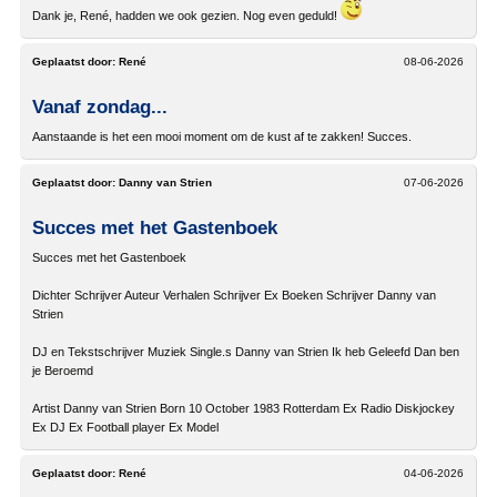
Dank je, René, hadden we ook gezien. Nog even geduld!
Geplaatst door:
René
08-06-2026
Vanaf zondag...
Aanstaande is het een mooi moment om de kust af te zakken! Succes.
Geplaatst door:
Danny van Strien
07-06-2026
Succes met het Gastenboek
Succes met het Gastenboek
Dichter Schrijver Auteur Verhalen Schrijver Ex Boeken Schrijver Danny van
Strien
DJ en Tekstschrijver Muziek Single.s Danny van Strien Ik heb Geleefd Dan ben
je Beroemd
Artist Danny van Strien Born 10 October 1983 Rotterdam Ex Radio Diskjockey
Ex DJ Ex Football player Ex Model
Geplaatst door:
René
04-06-2026