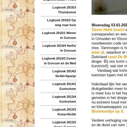
Logboek 2015/3
Thuiskomst
Logboek 2015/2 Op
Woensdag 03-01-20
weg naar huis
Storm Henk bracht
e
Logboek 2015/1 Winter
zonnepanelen en een l
in Gorcum
in IJmuiden en Vliss
noordwesten code ora
Logboek 2014/4 Herfst
mee. Vanmorgen is he
in Gorcum
weer af
, waardoor er
Duitsland
voert De M
Logboek 2014/3 Zomer
droger. Bij ons komt
in Gorcum en de Med
kunststof), wat niet 
Vandaag wat korte p
Logboek 2014/2
toeristen lopen met k
Sicilië>Spanje
Inderdaad lijkt het w
Logboek 2014/1
drukgebieden meer ko
Gorinchem
is meer kou in het h
Logboek 2013/4
gemeten in het dorpje
Gorinchem
nu extreem koud met 
en klimaatwappies zul
Logboek 2013/3
Blommestijn op X
.
Kreta>Sicilië
Verdere verhoging va
Logboek 2013/2
en de dood van ruim
Kreta+Gorcum