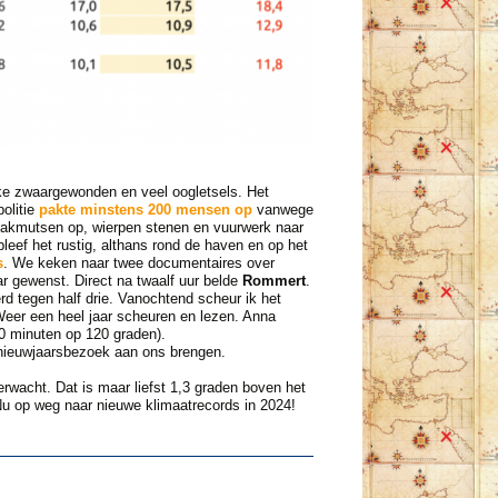
jke zwaargewonden en veel oogletsels. Het
olitie
pakte minstens 200 mensen op
vanwege
bivakmutsen op, wierpen stenen en vuurwerk naar
bleef het rustig, althans rond de haven en op het
s
. We keken naar twee documentaires over
 gewenst. Direct na twaalf uur belde
Rommert
.
 tegen half drie. Vanochtend scheur ik het
Weer een heel jaar scheuren en lezen. Anna
10 minuten op 120 graden).
nieuwjaarsbezoek aan ons brengen.
erwacht. Dat is maar liefst 1,3 graden boven het
u op weg naar nieuwe klimaatrecords in 2024!