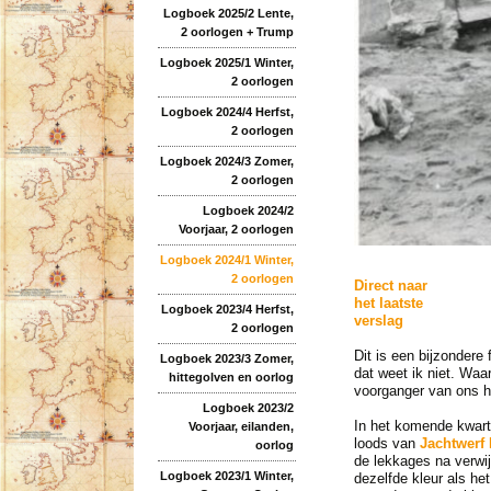
Logboek 2025/2 Lente,
2 oorlogen + Trump
Logboek 2025/1 Winter,
2 oorlogen
Logboek 2024/4 Herfst,
2 oorlogen
Logboek 2024/3 Zomer,
2 oorlogen
Logboek 2024/2
Voorjaar, 2 oorlogen
Logboek 2024/1 Winter,
2 oorlogen
Direct naar
het laatste
Logboek 2023/4 Herfst,
verslag
2 oorlogen
Dit is een bijzondere
Logboek 2023/3 Zomer,
dat weet ik niet. Waa
hittegolven en oorlog
voorganger van ons hu
Logboek 2023/2
In het komende kwart
Voorjaar, eilanden,
loods van
Jachtwerf
oorlog
de lekkages na verwi
Logboek 2023/1 Winter,
dezelfde kleur als h