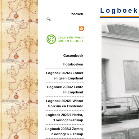
Logboek
zoeken
Gastenboek
Fotoboeken
Logboek 2026/3 Zomer
en geen Engeland
Logboek 2026/2 Lente
en Engeland
Logboek 2026/1 Winter
Gorcum en Oostende
Logboek 2025/4 Herfst,
3 oorlogen+Trump
Logboek 2025/3 Zomer,
2 oorlogen + Trump