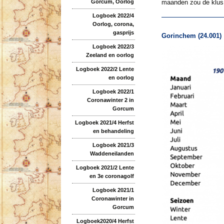
maanden zou de klus 
Gorcum, Oorlog
Logboek 2022/4
Oorlog, corona,
gasprijs
Gorinchem (24.001)
Logboek 2022/3
Zeeland en oorlog
Logboek 2022/2 Lente
en oorlog
Logboek 2022/1
Coronawinter 2 in
Gorcum
Logboek 2021/4 Herfst
en behandeling
Logboek 2021/3
Waddeneilanden
Logboek 2021/2 Lente
en 3e coronagolf
Logboek 2021/1
Coronawinter in
Gorcum
Logboek2020/4 Herfst