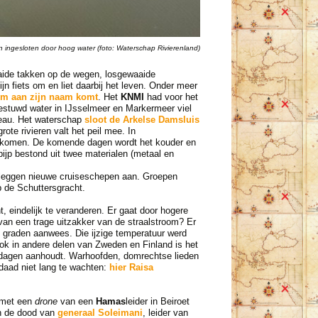
 ingesloten door hoog water (foto: Waterschap Rivierenland)
ide takken op de wegen, losgewaaide
 fiets om en liet daarbij het leven. Onder meer
rm aan zijn naam komt
. Het
KNMI
had voor het
estuwd water in IJsselmeer en Markermeer viel
veau. Het waterschap
sloot de Arkelse Damsluis
rote rivieren valt het peil mee. In
ngskomen. De komende dagen wordt het kouder en
ijp bestond uit twee materialen (metaal en
leggen nieuwe cruiseschepen aan. Groepen
p de Schuttersgracht.
 eindelijk te veranderen. Er gaat door hogere
van een trage uitzakker van de straalstroom? Er
 graden aanwees. Die ijzige temperatuur werd
Ook in andere delen van Zweden en Finland is het
 dagen aanhoudt. Warhoofden, domrechtse lieden
rdaad niet lang te wachten:
hier Raisa
met een
drone
van een
Hamas
leider in Beiroet
an de dood van
generaal Soleimani
, leider van