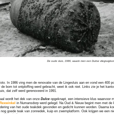
De oude sluis, 1986, waarin men een Duitse vliegtuigbo
 foto. In 1986 ving men de renovatie van de Lingesluis aan en vond een 400 p
r de bom tot ontploffing werd gebracht, weet ik ook niet. Links zie je het kan
is, dat zelf werd gerenoveerd in 1991.
aal wordt het dek van onze
Dulce
opgeknapt, een intensieve klus waarvoor m
 Rexwinkel
in Numansdorp werd gelegd. Na Oud & Nieuw begint men met de klu
jdering van het oude teakdek gevonden en gedicht kunnen worden. Daarna ko
et nog goede teak van zonnedek, kuip en zwemplatform. Ook krijgen we een n