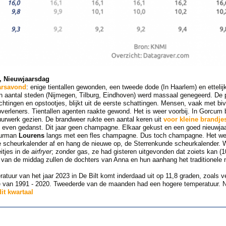
, Nieuwjaarsdag
arsavond
: enige tientallen gewonden, een tweede dode (In Haarlem) en etteli
n aantal steden (Nijmegen, Tilburg, Eindhoven) werd massaal genegeerd. De p
ichtingen en opstootjes, blijkt uit de eerste schattingen. Mensen, vaak met 
lpverleners. Tientallen agenten raakte gewond. Het is weer voorbij. In Gorcum 
uurwerk gezien. De brandweer rukte een aantal keren uit
voor kleine brandje
even gedanst. Dit jaar geen champagne. Elkaar gekust en een goed nieuwjaar
uurman
Lourens
langs met een fles champagne. Dus toch champagne. Het werd
de scheurkalender af en hang de nieuwe op, de Sterrenkunde scheurkalender. 
itjes in de
airfryer
; zonder gas, ze had gisteren uitgevonden dat zoiets kan (
an de middag zullen de dochters van Anna en hun aanhang het traditionele 
tuur van het jaar 2023 in De Bilt komt inderdaad uit op 11,8 graden, zoals v
de van 1991 - 2020. Tweederde van de maanden had een hogere temperatuur. N
it kwartaal