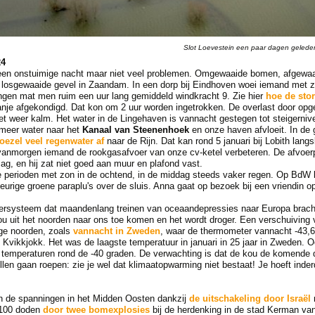
Slot Loevestein een paar dagen geleden
24
en onstuimige nacht maar niet veel problemen. Omgewaaide bomen, afgewaa
osgewaaide gevel in Zaandam. In een dorp bij Eindhoven woei iemand met zijn
ingen mat men ruim een uur lang gemiddeld windkracht 9. Zie hier
hoe de sto
nje afgekondigd. Dat kon om 2 uur worden ingetrokken. De overlast door opg
t weer kalm. Het water in de Lingehaven is vannacht gestegen tot steigerni
 meer water naar het
Kanaal van Steenenhoek
en onze haven afvloeit. In de g
oezel veel regenwater af
naar de Rijn. Dat kan rond 5 januari bij Lobith la
 vanmorgen iemand de rookgasafvoer van onze cv-ketel verbeteren. De afvoerp
mag, en hij zat niet goed aan muur en plafond vast.
erioden met zon in de ochtend, in de middag steeds vaker regen. Op BdW 
leurige groene paraplu's over de sluis. Anna gaat op bezoek bij een vriendin o
eersysteem dat maandenlang treinen van oceaandepressies naar Europa bracht,
u uit het noorden naar ons toe komen en het wordt droger. Een verschuiving 
oge noorden, zoals
vannacht in Zweden
, waar de thermometer vannacht -43,6
 Kvikkjokk. Het was de laagste temperatuur in januari in 25 jaar in Zweden. 
temperaturen rond de -40 graden. De verwachting is dat de kou de komende
len gaan roepen: zie je wel dat klimaatopwarming niet bestaat! Je hoeft inde
n de spanningen in het Midden Oosten dankzij
de uitschakeling door Israël
 100 doden
door twee bomexplosies
bij de herdenking in de stad Kerman v