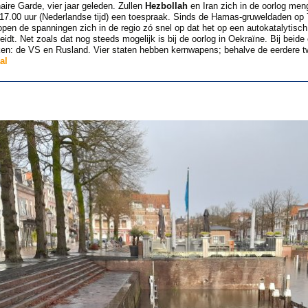
aire Garde, vier jaar geleden. Zullen
Hezbollah
en Iran zich in de oorlog men
7.00 uur (Nederlandse tijd) een toespraak. Sinds de Hamas-gruweldaden op 7 
open de spanningen zich in de regio zó snel op dat het op een autokatalytisch p
eidt. Net zoals dat nog steeds mogelijk is bij de oorlog in Oekraïne. Bij beide 
en: de VS en Rusland. Vier staten hebben kernwapens; behalve de eerdere twe
al