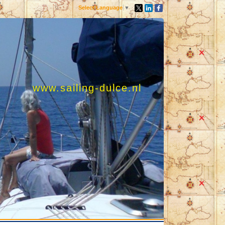
Select Language
▼
www.sailing-dulce.nl