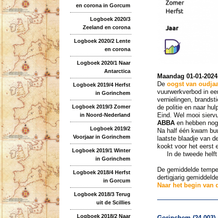
en corona in Gorcum
Logboek 2020/3
Zeeland en corona
Logboek 2020/2 Lente
en corona
Logboek 2020/1 Naar
Antarctica
Maandag 01-01-2024
De
oogst van oudja
Logboek 2019/4 Herfst
vuurwerkverbod in ee
in Gorinchem
vernielingen, brandst
de politie en naar hu
Logboek 2019/3 Zomer
Eind. Wel mooi sierv
in Noord-Nederland
ABBA
en hebben nog 
Logboek 2019/2
Na half één kwam b
Voorjaar in Gorinchem
laatste blaadje van 
kookt voor het eerst e
Logboek 2019/1 Winter
In de tweede helft v
in Gorinchem
De gemiddelde tempera
Logboek 2018/4 Herfst
dertigjarig gemiddel
in Gorcum
Naar het begin van d
Logboek 2018/3 Terug
uit de Scillies
Logboek 2018/2 Naar
Gorinchem (24.003)