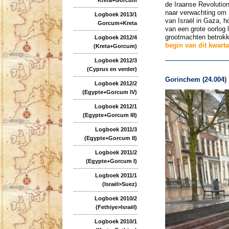
de Iraanse Revolution
naar verwachting om 1
Logboek 2013/1
van Israël in Gaza, h
Gorcum+Kreta
van een grote oorlog l
grootmachten betrokk
Logboek 2012/4
begin van dit kwarta
(Kreta+Gorcum)
Logboek 2012/3
(Cyprus en verder)
Gorinchem (24.004)
Logboek 2012/2
(Egypte+Gorcum IV)
Logboek 2012/1
(Egypte+Gorcum III)
Logboek 2011/3
(Egypte+Gorcum II)
Logboek 2011/2
(Egypte+Gorcum I)
Logboek 2011/1
(Israël>Suez)
Logboek 2010/2
(Fethiye>Israël)
Logboek 2010/1