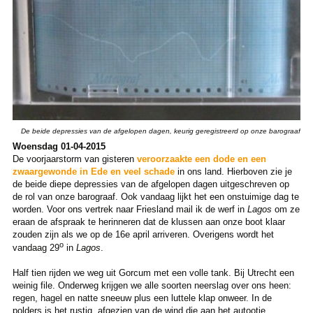
De beide depressies van de afgelopen dagen, keurig geregistreerd op onze barograaf
Woensdag 01-04-2015
De voorjaarstorm van gisteren
veroorzaakte een dode en een
zwaargewonde in Ede en veel schade
in ons land. Hierboven zie je
de beide diepe depressies van de afgelopen dagen uitgeschreven op
de rol van onze barograaf. Ook vandaag lijkt het een onstuimige dag te
worden. Voor ons vertrek naar Friesland mail ik de werf in
Lagos
om ze
eraan de afspraak te herinneren dat de klussen aan onze boot klaar
zouden zijn als we op de 16e april arriveren. Overigens wordt het
o
vandaag 29
in
Lagos
.
Half tien rijden we weg uit Gorcum met een volle tank. Bij Utrecht een
weinig file. Onderweg krijgen we alle soorten neerslag over ons heen:
regen, hagel en natte sneeuw plus een luttele klap onweer. In de
polders is het rustig, afgezien van de wind die aan het autootje