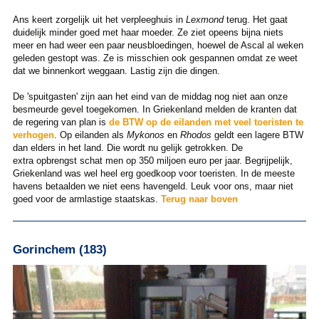
Ans keert zorgelijk uit het verpleeghuis in
Lexmond
terug. Het gaat
duidelijk minder goed met haar moeder. Ze ziet opeens bijna niets
meer en had weer een paar neusbloedingen, hoewel de Ascal al weken
geleden gestopt was. Ze is misschien ook gespannen omdat ze weet
dat we binnenkort weggaan. Lastig zijn die dingen.
De 'spuitgasten' zijn aan het eind van de middag nog niet aan onze
besmeurde gevel toegekomen. In Griekenland melden de kranten dat
de regering van plan is
de BTW op de eilanden met veel toeristen te
verhogen
. Op eilanden als
Mykonos
en
Rhodos
geldt een lagere BTW
dan elders in het land. Die wordt nu gelijk getrokken. De
extra opbrengst schat men op 350 miljoen euro per jaar. Begrijpelijk,
Griekenland was wel heel erg goedkoop voor toeristen. In de meeste
havens betaalden we niet eens havengeld. Leuk voor ons, maar niet
goed voor de armlastige staatskas.
Terug naar boven
Gorinchem (183)