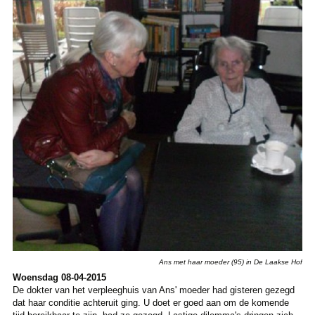
Ans met haar moeder (95) in De Laakse Hof
Woensdag 08-04-2015
De dokter van het verpleeghuis van Ans' moeder had gisteren gezegd
dat haar conditie achteruit ging. U doet er goed aan om de komende