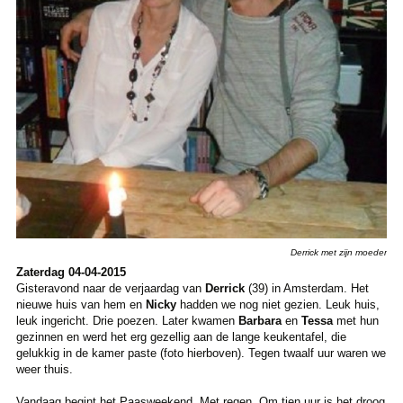
Derrick met zijn moeder
Zaterdag 04-04-2015
Gisteravond naar de verjaardag van
Derrick
(39) in Amsterdam. Het
nieuwe huis van hem en
Nicky
hadden we nog niet gezien. Leuk huis,
leuk ingericht. Drie poezen. Later kwamen
Barbara
en
Tessa
met hun
gezinnen en werd het erg gezellig aan de lange keukentafel, die
gelukkig in de kamer paste (foto hierboven). Tegen twaalf uur waren we
weer thuis.
Vandaag begint het Paasweekend. Met regen. Om tien uur is het droog