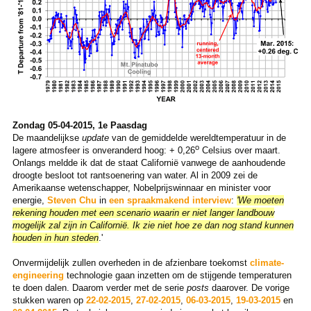
Zondag 05-04-2015, 1e Paasdag
De maandelijkse
update
van de gemiddelde wereldtemperatuur in de
o
lagere atmosfeer is onveranderd hoog: + 0,26
Celsius over maart.
Onlangs meldde ik dat de staat Californië vanwege de aanhoudende
droogte besloot tot rantsoenering van water. Al in 2009 zei de
Amerikaanse wetenschapper, Nobelprijswinnaar en minister voor
energie,
Steven Chu
in
een spraakmakend interview
:
'We moeten
rekening houden met een scenario waarin er niet langer landbouw
mogelijk zal zijn in Californië. Ik zie niet hoe ze dan nog stand kunnen
houden in hun steden
.'
Onvermijdelijk zullen overheden in de afzienbare toekomst
climate-
engineering
technologie gaan inzetten om de stijgende temperaturen
te doen dalen. Daarom verder met de serie
posts
daarover. De vorige
stukken waren op
22-02-2015
,
27-02-2015
,
06-03-2015
,
19-03-2015
en