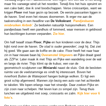
maar fris vanwege wind uit het noorden. Terwijl Ans het huis opruimt en
een cake bakt, doe ik snel boodschappen. Verse croissantjes, want we
krijgen
Floor
met haar gezin op bezoek. De eerste passanten liggen in
de haven. Snel even het nieuws doornemen. Ik erger me aan de
taalvervuiling in een
headline
van
De Volkskrant
:
'Pandjesbazen
misbruiken Airbnb'
. Ze bedoelen natuurlijk huisjesmelkers. Een
pandjesbaas heeft een pandhuis of lommerd, waar mensen in geldnood
hun bezittingen kunnen verpanden.
Zie hier
.
Om half twaalf staan
Floor
,
Pijke
en hun kinderen voor de deur. Thijs
kijkt rond over de haven.
'De stad is ouder geworden'
, zegt hij. Dat ziet
hij goed. We gaan aan de koffie en de cake. Floor heeft het naar haar
zin in haar nieuwe baan bij
Overamstel Uitgevers
en Pijke draait goed
als ZZP'er. Later maak ik met Thijs en Pijke een wandeling over de wal
en langs de rivier. Thijs klimt op de kubus; een van de
geometrisch sculpturen van
Winiarski
naast de sluis. Ook de besloten
ruimte van de veelstammige es vindt hij interessant. Boven het
rivierfront
Buiten de Waterpoort
hangen buikige wolken. Er ligt een
groot schip afgemeerd. Mannen zijn bezig een auto van het achterdek
te takelen. We lopen erlangs naar het strandje. Daar zoeken Pijke en
zijn zoon naar schelpen. Het leven kan zo simpel zijn.
Terug thuis
lunchen we uitgebreid met soep, croissants en zalm.
Kijk hier voor 6
foto's
.