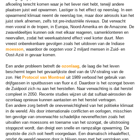
afkoeling terecht komen waar je het liever niet hebt, terwijl andere
plaatsen juist wel opwarmen. Lastiger is het effect op neerslag. In een
opwarmend klimaat neemt de neerslag toe, maar door aërosols kan het
juist sterk afnemen, zelfs tot pre-industriële niveaus. Dat verwacht
men vooral in de tropen, in Europa, Noord-Amerika en de Amazone. De
zwaveldeeltjes kunnen ook met elkaar reageren, samenklonteren en
neervallen, zodat het weerkaatstend effect veel korter duurt. Men
vreest onberekenbare gevolgen zoals het uitdoven van de Indiase
moesson
, waardoor de oogsten voor 2 miljard mensen in Zuid- en
Oost-Azië in gevaar komen.
Een ander probleem betreft de
ozonlaag
, de laag die het leven
beschermt tegen het gevaarlijkste deel van de UV-straling van de
zon. Het
Protocol van Montreal
uit 1989 verbood het gebruik van
drijfgassen in spuitbussen van fluor e.d. Daardoor is het ozongat boven
de Zuidpool zich nu aan het herstellen. Naar verwachting is dat herstel
compleet in 2050. Recente studies wijzen uit dat sulfaat-aërosolen de
ozonlaag opnieuw kunnen aantasten en het herstel vertragen.
Een andere zorg betreft de onevenwichtigheid van het politieke klimaat
in de wereld. Als door internationale conflicten en oorlogen, misschien
ten gevolge van onverwachte schadelijke neveneffecten zoals het
uitvallen van moessons en toename van het ozongat, de uitstrooiing
stopgezet wordt, dan dreigt een snelle en rampzalige opwarming. De
grootste die zich ooit heeft voorgedaan. Een dramatisch inhaaleffect,
omdat de wereld gewoon door is blijven gaan met het verstoken van