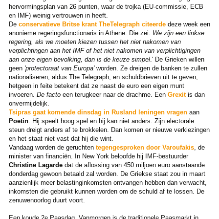
hervormingsplan van 26 punten, waar de trojka (EU-commissie, ECB
en IMF) weinig vertrouwen in heeft.
De
conservatieve Britse krant TheTelegraph citeerde
deze week een
anonieme regeringsfunctionaris in Athene. Die zei:
We zijn een linkse
regering, als we moeten kiezen tussen het niet nakomen van
verplichtingen aan het IMF of het niet nakomen van verplichtigingen
aan onze eigen bevolking, dan is de keuze simpel
.' De Grieken willen
geen
'protectoraat van Europa'
worden. Ze dreigen de banken te zullen
nationaliseren, aldus The Telegraph, en schuldbrieven uit te geven,
hetgeen in feite betekent dat ze naast de euro een eigen munt
invoeren.
De facto
een terugkeer naar de drachme. Een
Grexit
is dan
onvermijdelijk.
Tsipras gaat komende dinsdag in Rusland leningen vragen
aan
Poetin
. Hij speelt hoog spel en hij kan niet anders. Zijn electorale
steun dreigt anders af te brokkelen. Dan komen er nieuwe verkiezingen
en het staat niet vast dat hij die wint.
Vandaag worden de geruchten
tegengesproken door Varoufakis
, de
minister van financiën. In New York beloofde hij IMF-bestuurder
Christine Lagarde
dat de aflossing van 450 miljoen euro aanstaande
donderdag gewoon betaald zal worden. De Griekse staat zou in maart
aanzienlijk meer belastinginkomsten ontvangen hebben dan verwacht,
inkomsten die gebruikt kunnen worden om de schuld af te lossen. De
zenuwenoorlog duurt voort.
Een koude 2e Paasdag. Vanmorgen is de traditionele Paasmarkt in