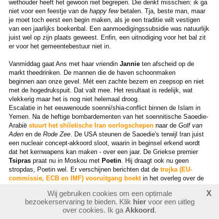
wethouder heeft het gewoon niet begrepen. Die denkt misschien: ik ga
niet voor een feestje van de
happy few
betalen. Tja, beste man, maar
je moet toch eerst een begin maken, als je een traditie wilt vestigen
van een jaarlijks boekenbal. Een aanmoedigingssubsidie was natuurlijk
juist wel op zijn plaats geweest. Enfin, een uitnodiging voor het bal zit
er voor het gemeentebestuur niet in.
Vanmiddag gaat Ans met haar vriendin
Jannie
ten afscheid op de
markt theedrinken. De mannen die de haven schoonmaken
beginnen aan onze gevel. Mét een zachte bezem en zeepsop en niet
met de hogedrukspuit. Dat valt mee. Het resultaat is redelijk, wat
vlekkerig maar het is nog niet helemaal droog.
Escalatie in het eeuwenoude soenni/shia-conflict binnen de Islam in
Yemen. Na de heftige bombardementen van het soennitische Saoedie-
Arabië
stuurt het shiïetische Iran oorlogschepen
naar de
Golf van
Aden
en de
Rode Zee
. De USA steunen de Saoedie's terwijl Iran juist
een nucleair concept-akkoord sloot, waarin in beginsel erkend wordt
dat het kernwapens kan maken - over een jaar. De Griekse premier
Tsipras
praat nu in Moskou met
Poetin
. Hij draagt ook nu geen
stropdas, Poetin wel. Er verschijnen berichten dat de
trojka (EU-
commissie, ECB en IMF) vooruitgang boekt
in het overleg over de
nieuwe Griekse hervormingsplannen. Toeval? Het zou goed zijn dat de
Wij gebruiken cookies om een optimale
X
zaak niet op de spits gedreven wordt. Je gaat haast geloven dat de
bezoekerservaring te bieden. Klik
hier
voor een uitleg
Grieken het briljant spelen, tenzij Tsipras alsnog zijn hand overspeelt
over cookies. Ik ga
Akkoord
.
en bijvoorbeeld de EU-sancties ondergraaft.