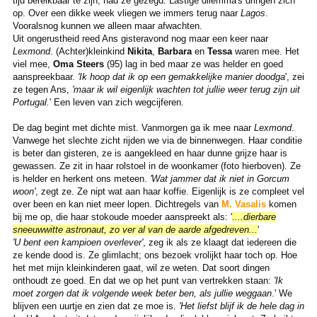
tijd bereikbaar te zijn, had ze gezegd. Lastige dilemma's dringen zich
op. Over een dikke week vliegen we immers terug naar
Lagos
.
Vooralsnog kunnen we alleen maar afwachten.
Uit ongerustheid reed Ans gisteravond nog maar een keer naar
Lexmond
. (Achter)kleinkind
Nikita
,
Barbara
en
Tessa
waren mee. Het
viel mee,
Oma Steers
(95) lag in bed maar ze was helder en goed
aanspreekbaar.
'Ik hoop dat ik op een gemakkelijke manier
doodga
', zei
ze tegen Ans,
'maar ik wil eigenlijk wachten tot jullie weer terug zijn uit
Portugal.
' Een leven van zich wegcijferen.
De dag begint met dichte mist. Vanmorgen ga ik mee naar
Lexmond
.
Vanwege het slechte zicht rijden we via de binnenwegen. Haar conditie
is beter dan gisteren, ze is aangekleed en haar dunne grijze haar is
gewassen. Ze zit in haar rolstoel in de woonkamer (foto hierboven). Ze
is helder en herkent ons meteen.
'Wat jammer dat ik niet in Gorcum
woon'
, zegt ze. Ze nipt wat aan haar koffie. Eigenlijk is ze compleet vel
over been en kan niet meer lopen. Dichtregels van
M. Vasalis
komen
bij me op, die haar stokoude moeder aanspreekt als: '
....dierbare
sneeuwwitte astronaut, zo ver al van de aarde afgedreven...
'
'U bent een kampioen overlever'
, zeg ik als ze klaagt dat iedereen die
ze kende dood is. Ze glimlacht; ons bezoek vrolijkt haar toch op. Hoe
het met mijn kleinkinderen gaat, wil ze weten. Dat soort dingen
onthoudt ze goed. En dat we op het punt van vertrekken staan:
'Ik
moet zorgen dat ik volgende week beter ben, als jullie weggaan
.' We
blijven een uurtje en zien dat ze moe is.
'Het liefst blijf ik de hele dag in