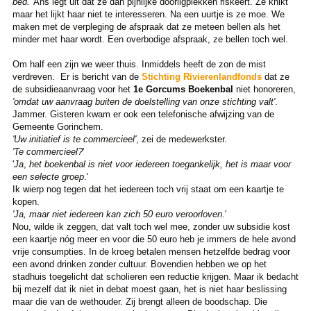
bed.
' Ans legt uit dat ze dan pijnlijke doorligplekken riskeert. Ze knikt
maar het lijkt haar niet te interesseren. Na een uurtje is ze moe. We
maken met de verpleging de afspraak dat ze meteen bellen als het
minder met haar wordt. Een overbodige afspraak, ze bellen toch wel.
Om half een zijn we weer thuis. Inmiddels heeft de zon de mist
verdreven. Er is bericht van de
Stichting Rivierenlandfonds
dat ze
de subsidieaanvraag voor het
1e Gorcums Boekenbal
niet honoreren,
'omdat uw aanvraag buiten de doelstelling van onze stichting valt'
.
Jammer. Gisteren kwam er ook een telefonische afwijzing van de
Gemeente Gorinchem.
'Uw initiatief is te
commercieel'
, zei de medewerkster.
'Te commercieel?
'
'
Ja
,
het boekenbal is niet voor iedereen toegankelijk, het is maar voor
een selecte groep
.'
Ik wierp nog tegen dat het iedereen toch vrij staat om een kaartje te
kopen.
'Ja, maar niet iedereen kan zich 50 euro veroorloven
.'
Nou, wilde ik zeggen, dat valt toch wel mee, zonder uw subsidie kost
een kaartje nóg meer en voor die 50 euro heb je immers de hele avond
vrije consumpties. In de kroeg betalen mensen hetzelfde bedrag voor
een avond drinken zonder cultuur. Bovendien hebben we op het
stadhuis toegelicht dat scholieren een reductie krijgen. Maar ik bedacht
bij mezelf dat ik niet in debat moest gaan, het is niet haar beslissing
maar die van de wethouder. Zij brengt alleen de boodschap. Die