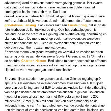
adviseerde) werd de nevenstaande vormgeving gemaakt. Het zwarte
gat spint rond met bijna de lichtsnelheid en sleurt delen van het
omringende heelal met zich mee. Dat is de
oranjekleurige accretieschijf. Rond het gat, dat bolvormig is en in feite
zelf onzichtbaar blijft, vertoont de ruimtetijd vreemde effecten zoals
gravitational lensing
. Dat veroorzaakt een
Einsteinring
, dat is op de
foto hierboven de lichtgekleurde ring. Ook het verhaalgegeven is
boeiend: de aarde sterft af als gevolg van overbevolking, opwarming en
plantenziekten. De mens moet op zoek naar bewoonbare werelden
buiten het zonnestelsel. Alleen de oversentimentele kanten van het
gebroken gezinthema zaten me wat dwars,
Eenzelfde thema van
global warming
en wereldwijde voedseltekorten
ligt ten grondslag aan de klassieker Soylent Green, al uit 1973, met in
de hoofdrol
Charlton Heston
. Beduidend minder spectaculaire effecten
maar desondanks een interessant verhaal, dat blijkt te eindigen in een
bijzondere vorm van georganiseerd kannibalisme.
Er verschijnen steeds meer geruchten dat de Griekse regering op 9
april a.s. zal weigeren de overeengekomen aflossing van 450 miljoen
euro van een lening aan het IMF te betalen. Anders komt de uitbetaling
van de pensioenen en de ambtenarensalarissen in gevaar. Bovendien
moet het nieuwe aflossingen aan het IMF betalen op 1 mei (€ 200
miljoen) en 12 mei (€ 763 miljoen). Dat kan alleen maar als ze de
volgende tranche van 7 miljard steungeld van de eurolanden ontvangen
- en dat hangt af van de goedkeuring van het laatste bezuinigings- en