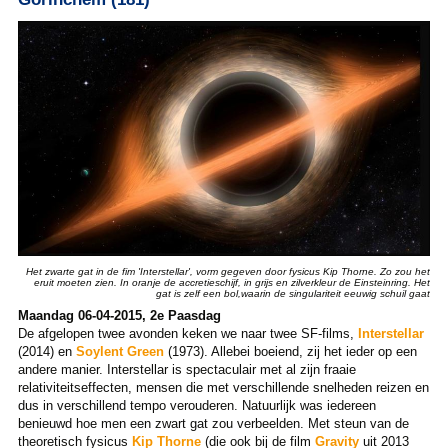
Het zwarte gat in de fim 'Interstellar', vorm gegeven door fysicus Kip Thorne. Zo zou het
eruit moeten zien. In oranje de accretieschijf, in grijs en zilverkleur de Einsteinring. Het
gat is zelf een bol,waarin de singulariteit eeuwig schuil gaat
Maandag 06-04-2015, 2e Paasdag
De afgelopen twee avonden keken we naar twee SF-films,
Interstellar
(2014) en
Soylent Green
(1973). Allebei boeiend, zij het ieder op een
andere manier. Interstellar is spectaculair met al zijn fraaie
relativiteitseffecten, mensen die met verschillende snelheden reizen en
dus in verschillend tempo verouderen. Natuurlijk was iedereen
benieuwd hoe men een zwart gat zou verbeelden. Met steun van de
theoretisch fysicus
Kip Thorne
(die ook bij de film
Gravity
uit 2013