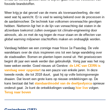
fossiele brandstoffen.
Weer krijg je dat gevoel van de mens als tovenaarsleerling, die niet
weet wat hij aanricht. Er is veel te weinig bekend over de processen in
de aardatmosfeer. De techniek kan volkomen onverwachte gevolgen
hebben. Niettemin ligt het in de lijn van verwachting dat staten in de
afzienbare toekomst zullen overgaan tot
climate-engineering
door
aërosols, als ze met de rug tegen de muur staan en de effecten van
global warming
miljoenen slachtoffers maken en ondraaglijk worden.
Vandaag hebben we een zonnige maar frisse 1e Paasdag. De vele
wandelaars over de sluis inspireren ons tot een lange wandeling over
de stadswallen. Bomen en planten lopen overal uit. Het groeiseizoen
begint dit jaar een week eerder dan gebruikelijk. Vorig jaar was het nog
twee weken eerder. Goed nieuws uit Genève:
de LHC van CERN is
vandaag weer opgestart
na een pauze van enkele jaren. In deze
tweede ronde, die tot 2018 duurt, gaat hij op volle botsingsenergie
draaien. Dat levert een grote kans op nieuwe ontdekkingen op. De
kans bestaat dat het
standaardmodel van de deeltjesfysica
opnieuw
onderuit gaat. Je kunt de ontwikkelingen vandaag
hier live
volgen.
Terug naar boven
Gorinchem (181)