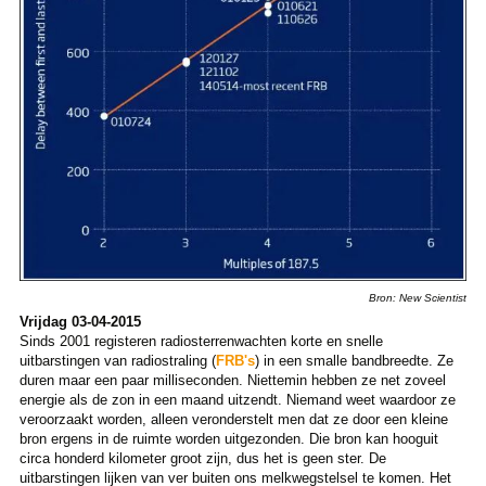
Bron: New Scientist
Vrijdag 03-04-2015
Sinds 2001 registeren radiosterrenwachten korte en snelle
uitbarstingen van radiostraling (
FRB's
) in een smalle bandbreedte. Ze
duren maar een paar milliseconden. Niettemin hebben ze net zoveel
energie als de zon in een maand uitzendt. Niemand weet waardoor ze
veroorzaakt worden, alleen veronderstelt men dat ze door een kleine
bron ergens in de ruimte worden uitgezonden. Die bron kan hooguit
circa honderd kilometer groot zijn, dus het is geen ster. De
uitbarstingen lijken van ver buiten ons melkwegstelsel te komen. Het