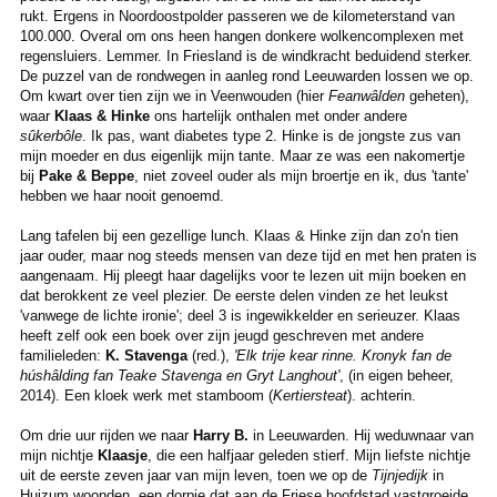
rukt. Ergens in Noordoostpolder passeren we de kilometerstand van
100.000. Overal om ons heen hangen donkere wolkencomplexen met
regensluiers. Lemmer. In Friesland is de windkracht beduidend sterker.
De puzzel van de rondwegen in aanleg rond Leeuwarden lossen we op.
Om kwart over tien zijn we in Veenwouden (hier
Feanwâlden
geheten),
waar
Klaas & Hinke
ons hartelijk onthalen met onder andere
sûkerbôle
. Ik pas, want diabetes type 2. Hinke is de jongste zus van
mijn moeder en dus eigenlijk mijn tante. Maar ze was een nakomertje
bij
Pake & Beppe
, niet zoveel ouder als mijn broertje en ik, dus 'tante'
hebben we haar nooit genoemd.
Lang tafelen bij een gezellige lunch. Klaas & Hinke zijn dan zo'n tien
jaar ouder, maar nog steeds mensen van deze tijd en met hen praten is
aangenaam. Hij pleegt haar dagelijks voor te lezen uit mijn boeken en
dat berokkent ze veel plezier. De eerste delen vinden ze het leukst
'vanwege de lichte ironie'; deel 3 is ingewikkelder en serieuzer. Klaas
heeft zelf ook een boek over zijn jeugd geschreven met andere
familieleden:
K. Stavenga
(red.),
'Elk trije kear rinne. Kronyk fan de
húshâlding fan Teake Stavenga en Gryt Langhout'
, (in eigen beheer,
2014). Een kloek werk met stamboom (
Kertiersteat
). achterin.
Om drie uur rijden we naar
Harry B.
in Leeuwarden. Hij weduwnaar van
mijn nichtje
Klaasje
, die een halfjaar geleden stierf. Mijn liefste nichtje
uit de eerste zeven jaar van mijn leven, toen we op de
Tijnjedijk
in
Huizum woonden, een dorpje dat aan de Friese hoofdstad vastgroeide.