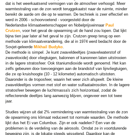
dat is het weerkaatsend vermogen van de atmosfeer verhoogd. Meer
warmtestraling van de zon wordt teruggekaatst naar de ruimte, minder
bereikt de aarde om die op te warmen. De techniek is zeer effectief en
werd in 2006 - schoorvoetend - voorgesteld door de
Nederlandse klimaatwetenschapper en Nobelprijswinnaar
Paul
Crutzen
, voor het geval de opwarming uit de hand zou lopen. Dat lijkt
bijna tien jaar later al het geval te zijn. Crutzen greep terug op een
methode van klimaatverandering, die al in 1974 werd bedacht door de
Sovjet-geleerde
Mikhail Budyko
.
De methode is simpel. Je kunt zwaveldeeltjes (zwavelwaterstof of
zwaveloxide) door vliegtuigen, balonnen of kanonnen laten uitstrooien
in de lagere stratosfeer. Ook titaniumdioxide wordt genoemd. Het kan
zelfs gebeuren doo
toevoegingen aan de brandstof van lijnvliegtuigen,
r
die ze op kruishoogte (10 - 12 kilometer) automatisch uitstoten.
Daaronder is de troposfeer, waarin het weer zich afspeelt. De kleine
zwaveldeeltjes vormen met stof en water sulfaataërosolen. In de lagere
stratosfeer bewegen de luchtmassa's zich horizontaal, zodat de
reflecterende deeltjes lang aanwezig blijven, ongeveer een tot twee
jaar.
Studies wijzen uit dat 2% vermindering van warmtestraling van de zon
de opwarming ons klimaat reduceert tot normale waarden. De methode
lijkt dus het Ei van Columbus. Zijn er ook nadelen? Een van de
problemen is de verdeling van de aërosols. Omdat ze in voortdurende
beweging zijn, is de lokatie steeds wisselend. Daardoor kan de