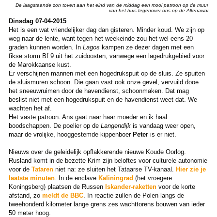
De laagstaande zon tovert aan het eind van de middag een mooi patroon op de muur
van het huis tegenover ons op de Altenawal
Dinsdag 07-04-2015
Het is een wat vriendelijker dag dan gisteren. Minder koud. We zijn op
weg naar de lente, want tegen het weekeinde zou het wel eens 20
graden kunnen worden. In
Lagos
kampen ze dezer dagen met een
fikse storm Bf 9 uit het zuidoosten, vanwege een lagedrukgebied voor
de Marokkaanse kust.
Er verschijnen mannen met een hogedrukspuit op de sluis. Ze spuiten
de sluismuren schoon. Die gaan vast ook onze gevel, vervuild dooe
het sneeuwruimen door de havendienst, schoonmaken. Dat mag
beslist niet met een hogedrukspuit en de havendienst weet dat. We
wachten het af.
Het vaste patroon: Ans gaat naar haar moeder en ik haal
boodschappen. De poelier op de
Langendijk
is vandaag weer open,
maar de vrolijke, hooggestemde kippenboer
Peter
is er niet.
Nieuws over de geleidelijk opflakkerende nieuwe Koude Oorlog.
Rusland komt in de bezette Krim zijn beloftes voor culturele autonomie
voor de
Tataren
niet na: ze sluiten het Tataarse TV-kanaal.
Hier zie je
laatste minuten
. In de enclave
Kaliningrad
(het vroegere
Koningsberg) plaatsen de Russen
Iskander-raketten
voor de korte
afstand, zo
meldt de BBC
. In reactie zullen de Polen langs de
tweehonderd kilometer lange grens zes wachttorens bouwen van ieder
50 meter hoog.