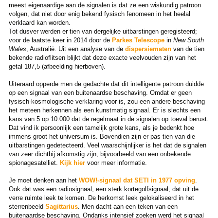
meest eigenaardige aan de signalen is dat ze een wiskundig patroon
volgen, dat niet door enig bekend fysisch fenomeen in het heelal
verklaard kan worden.
Tot dusver werden er tien van dergelijke uitbarstingen geregisteerd;
voor de laatste keer in 2014 door de
Parkes Telescope
in
New South
Wales
, Australië. Uit een analyse van de
dispersiematen
van de tien
bekende radioflitsen blijkt dat deze exacte veelvouden zijn van het
getal 187,5 (afbeelding hierboven).
Uiteraard opperde men de gedachte dat dit intelligente patroon duidde
op een signaal van een buitenaardse beschaving. Omdat er geen
fysisch-kosmologische verklaring voor is, zou een andere beschaving
het meteen herkennen als een kunstmatig signaal. Er is slechts een
kans van 5 op 10.000 dat de regelmaat in de signalen op toeval berust.
Dat vind ik persoonlijk een tamelijk grote kans, als je bedenkt hoe
immens groot het universum is. Bovendien zijn er pas tien van die
uitbarstingen gedetecteerd. Veel waarschijnlijker is het dat de signalen
van zeer dichtbij afkomstig zijn, bijvoorbeeld van een onbekende
spionagesatelliet.
Kijk hier
voor meer informatie.
Je moet denken aan het
WOW!-signaal dat SETI in 1977 opving
.
Ook dat was een radiosignaal, een sterk kortegolfsignaal, dat uit de
verre ruimte leek te komen. De herkomst leek gelokaliseerd in het
sterrenbeeld
Sagittarius
. Men dacht aan een teken van een
buitenaardse beschaving. Ondanks intensief zoeken werd het signaal