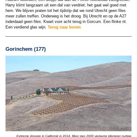
Harry klimt langzaam uit een dal van verdriet; het gaat wel goed met
hem. We blijven praten tot het tijdstip dat we rond Utrecht geen files
meer zullen treffen. Onderweg is het droog. Bij Utrecht en op de A27
inderdaad geen files. Kwart voor acht terug in Gorcum. Een flinke rit.
Een verdiend glas wijn.
Terug naar boven
Gorinchem (177)
Exttreme droogte in Californië in 2014. Meer dan 2000 vierkante kilometer nuttige