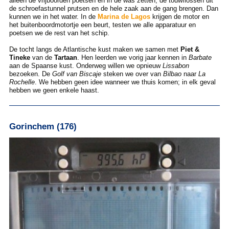
alleen de vrijboorden poetsen en in de was zetten, de touwflossen uit
de schroefastunnel prutsen en de hele zaak aan de gang brengen. Dan
kunnen we in het water. In de
Marina de Lagos
krijgen de motor en
het buitenboordmotortje een beurt, testen we alle apparatuur en
poetsen we de rest van het schip.
De tocht langs de Atlantische kust maken we samen met
Piet &
Tineke
van de
Tartaan
. Hen leerden we vorig jaar kennen in
Barbate
aan de Spaanse kust. Onderweg willen we opnieuw
Lissabon
bezoeken. De
Golf van Biscaje
steken we over van
Bilbao
naar
La
Rochelle
. We hebben geen idee wanneer we thuis komen; in elk geval
hebben we geen enkele haast.
Gorinchem (176)