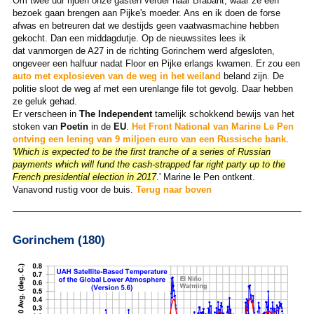
Om twee uur rijden onze gasten verder naar Brabant, waar ze een
bezoek gaan brengen aan Pijke's moeder. Ans en ik doen de forse
afwas en betreuren dat we destijds geen vaatwasmachine hebben
gekocht. Dan een middagdutje. Op de nieuwssites lees ik
dat vanmorgen de A27 in de richting Gorinchem werd afgesloten,
ongeveer een halfuur nadat Floor en Pijke erlangs kwamen. Er zou een
auto met explosieven van de weg in het weiland
beland zijn. De
politie sloot de weg af met een urenlange file tot gevolg. Daar hebben
ze geluk gehad.
Er verscheen in
The Independent
tamelijk schokkend bewijs van het
stoken van
Poetin
in de
EU
.
Het Front National van Marine Le Pen
ontving een lening van 9 miljoen euro van een Russische bank
.
'Which is expected to be the first tranche of a series of Russian
payments which will fund the cash-strapped far right party up to the
French presidential election in 2017
.' Marine le Pen ontkent.
Vanavond rustig voor de buis.
Terug naar boven
Gorinchem (180)