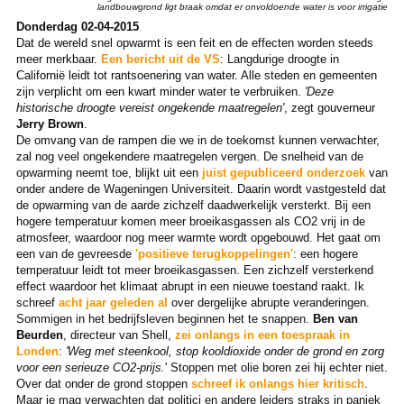
landbouwgrond ligt braak omdat er onvoldoende water is voor irrigatie
Donderdag 02-04-2015
Dat de wereld snel opwarmt is een feit en de effecten worden steeds
meer merkbaar.
Een bericht uit de VS
: Langdurige droogte in
Californië leidt tot rantsoenering van water. Alle steden en gemeenten
zijn verplicht om een kwart minder water te verbruiken.
'Deze
historische droogte vereist ongekende maatregelen'
, zegt gouverneur
Jerry Brown
.
De omvang van de rampen die we in de toekomst kunnen verwachter,
zal nog veel ongekendere maatregelen vergen. De snelheid van de
opwarming neemt toe, blijkt uit een
juist gepubliceerd onderzoek
van
onder andere de Wageningen Universiteit. Daarin wordt vastgesteld dat
de opwarming van de aarde zichzelf daadwerkelijk versterkt. Bij een
hogere temperatuur komen meer broeikasgassen als CO
2 vrij in de
atmosfeer, waardoor nog meer warmte wordt opgebouwd. Het gaat om
een van de gevreesde
'positieve terugkoppelingen'
: een hogere
temperatuur leidt tot meer broeikasgassen. Een zichzelf versterkend
effect waardoor het klimaat abrupt in een nieuwe toestand raakt. Ik
schreef
acht jaar geleden al
over dergelijke abrupte veranderingen.
Sommigen in het bedrijfsleven beginnen het te snappen.
Ben van
Beurden
, directeur van Shell,
zei onlangs in een toespraak in
Londen
:
'Weg met steenkool, stop kooldioxide onder de grond en zorg
voor een serieuze CO2-prijs.
' Stoppen met olie boren zei hij echter niet.
Over dat onder de grond stoppen
schreef ik onlangs hier kritisch
.
Maar je mag verwachten dat politici en andere leiders straks in paniek