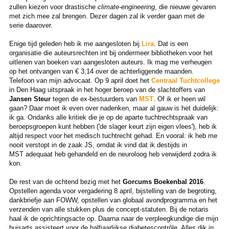
zullen kiezen voor drastische
climate-engineering
, die nieuwe gevaren
met zich mee zal brengen. Dezer dagen zal ik verder gaan met de
serie daarover.
Enige tijd geleden heb ik me aangesloten bij
Lira
. Dat is een
organisatie die auteursrechten int bij ondermeer bibliotheken voor het
uitlenen van boeken van aangesloten auteurs. Ik mag me verheugen
op het ontvangen van € 3,14 over de achterliggende maanden.
Telefoon van mijn advocaat. Op 9 april doet het
Centraal Tuchtcollege
in Den Haag uitspraak in het hoger beroep van de slachtoffers van
Jansen Steur
tegen de ex-bestuurders van
MST
. Of ik er heen wil
gaan? Daar moet ik even over nadenken, maar al gauw is het duidelijk:
ik ga. Ondanks alle kritiek die je op de aparte tuchtrechtspraak van
beroepsgroepen kunt hebben ('de slager keurt zijn eigen vlees'), heb ik
altijd respect voor het medisch tuchtrecht gehad. En vooral: ik heb me
nooit verstopt in de zaak JS, omdat ik vind dat ik destijds in
MST adequaat heb gehandeld en de neuroloog heb verwijderd zodra ik
kon.
De rest van de ochtend bezig met het
Gorcums Boekenbal 2016
.
Opstellen agenda voor vergadering 8 april, bijstelling van de begroting,
dankbriefje aan FOWW, opstellen van globaal avondprogramma en het
verzenden van alle stukken plus de concept-statuten. Bij de notaris
haal ik de oprichtingsacte op. Daarna naar de verpleegkundige die mijn
huisarts assisteert voor de halfjaarlijkse diabetescontrôle. Alles dik in