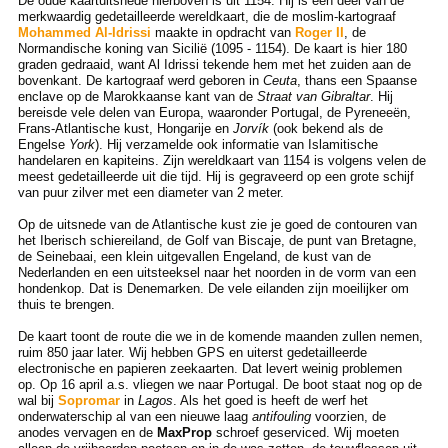
De oude kaartuitsnede hierboven is uit 1154. Hij is een deel van de
merkwaardig gedetailleerde wereldkaart, die de moslim-kartograaf
Mohammed Al-Idrissi
maakte in opdracht van
Roger II
, de
Normandische koning van Sicilië (1095 - 1154). De kaart is hier 180
graden gedraaid, want Al Idrissi tekende hem met het zuiden aan de
bovenkant. De kartograaf werd geboren in
Ceuta
, thans een Spaanse
enclave op de Marokkaanse kant van de
Straat van Gibraltar
. Hij
bereisde vele delen van Europa, waaronder Portugal, de Pyreneeën,
Frans-Atlantische kust, Hongarije en
Jorvík
(ook bekend als de
Engelse
York
). Hij verzamelde ook informatie van Islamitische
handelaren en kapiteins. Zijn wereldkaart van 1154 is volgens velen de
meest gedetailleerde uit die tijd. Hij is gegraveerd op een grote schijf
van puur zilver met een diameter van 2 meter.
Op de uitsnede van de Atlantische kust zie je goed de contouren van
het Iberisch schiereiland, de Golf van Biscaje, de punt van Bretagne,
de Seinebaai, een klein uitgevallen Engeland, de kust van de
Nederlanden en een uitsteeksel naar het noorden in de vorm van een
hondenkop. Dat is Denemarken. De vele eilanden zijn moeilijker om
thuis te brengen.
De kaart toont de route die we in de komende maanden zullen nemen,
ruim 850 jaar later. Wij hebben GPS en uiterst gedetailleerde
electronische en papieren zeekaarten. Dat levert weinig problemen
op. Op 16 april a.s. vliegen we naar Portugal. De boot staat nog op de
wal bij
Sopromar
in
Lagos
. Als het goed is heeft de werf het
onderwaterschip al van een nieuwe laag
antifouling
voorzien, de
anodes vervagen en de
MaxProp
schroef geserviced. Wij moeten