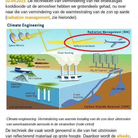
02-04-2015
. De technieken van vermindering van het broeikasgas
kooldioxide uit de atmosfeer hebben we grotendeels gehad, nu over
naar die van vermindering van de warmtestraling van de zon op aarde
(
radiation management
, zie hieronder).
Climate-engineering. Vermindering van warmte instaling van de zon door
uitstrooien
van weerkaatsende aerosols in de stratosfeer (rode cirkel)
De techniek die vaak wordt genoemd is die van het uitstrooien
van reflecterend materiaal op grote hoogte. Daardoor wordt de
albedo
,