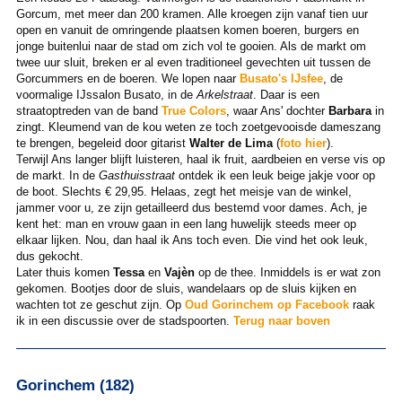
Gorcum, met meer dan 200 kramen. Alle kroegen zijn vanaf tien uur
open en vanuit de omringende plaatsen komen boeren, burgers en
jonge buitenlui naar de stad om zich vol te gooien. Als de markt om
twee uur sluit, breken er al even traditioneel gevechten uit tussen de
Gorcummers en de boeren. We lopen naar
Busato's IJsfee
, de
voormalige IJssalon Busato, in de
Arkelstraat
. Daar is een
straatoptreden van de band
True Colors
, waar Ans' dochter
Barbara
in
zingt. Kleumend van de kou weten ze toch zoetgevooisde dameszang
te brengen, begeleid door gitarist
Walter de Lima
(
foto hier
).
Terwijl Ans langer blijft luisteren, haal ik fruit, aardbeien en verse vis op
de markt. In de
Gasthuisstraat
ontdek ik een leuk beige jakje voor op
de boot. Slechts € 29,95. Helaas, zegt het meisje van de winkel,
jammer voor u, ze zijn getailleerd dus bestemd voor dames. Ach, je
kent het: man en vrouw gaan in een lang huwelijk steeds meer op
elkaar lijken. Nou, dan haal ik Ans toch even. Die vind het ook leuk,
dus gekocht.
Later thuis komen
Tessa
en
Vajèn
op de thee. Inmiddels is er wat zon
gekomen. Bootjes door de sluis, wandelaars op de sluis kijken en
wachten tot ze geschut zijn. Op
Oud Gorinchem op Facebook
raak
ik in een discussie over de stadspoorten.
Terug naar boven
Gorinchem (182)