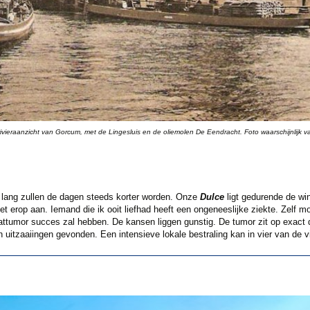
rivieraanzicht van Gorcum, met de Lingesluis en de oliemolen De Eendracht. Foto waarschijnlijk 
 lang zullen de dagen steeds korter worden. Onze
Dulce
ligt gedurende de win
et erop aan. Iemand die ik ooit liefhad heeft een ongeneeslijke ziekte. Zelf m
ttumor succes zal hebben. De kansen liggen gunstig. De tumor zit op exact de
n uitzaaiingen gevonden. Een intensieve lokale bestraling kan in vier van de v