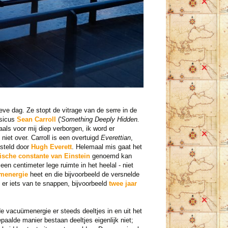
eve dag. Ze stopt de vitrage van de serre in de
ysicus
Sean Carroll
('
Something Deeply Hidden.
iaals voor mij diep verborgen, ik word er
iet over. Carroll is een overtuigd
Everettian
,
steld door
Hugh Everett
. Helemaal mis gaat het
sche constante van Einstein
genoemd kan
en centimeter lege ruimte in het heelal - niet
menergie
heet en die bijvoorbeeld de versnelde
ht er iets van te snappen, bijvoorbeeld
twee jaar
e vacuümenergie er steeds deeltjes in en uit het
paalde manier bestaan deeltjes eigenlijk niet;