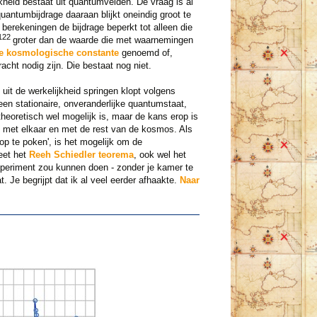
ijkheid bestaat uit quantumvelden. De vraag is al
antumbijdrage daaraan blijkt oneindig groot te
 berekeningen de bijdrage beperkt tot alleen die
122
groter dan de waarde die met waarnemingen
e kosmologische constante
genoemd of,
cht nodig zijn. Die bestaat nog niet.
uit de werkelijkheid springen klopt volgens
 een stationaire, onveranderlijke quantumstaat,
 theoretisch wel mogelijk is, maar de kans erop is
, met elkaar en met de rest van de kosmos. Als
p te poken', is het mogelijk om de
heet het
Reeh Schiedler teorema
, ook wel het
periment zou kunnen doen - zonder je kamer te
 Je begrijpt dat ik al veel eerder afhaakte.
Naar