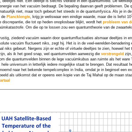
, deeltjes niet. Een deeltje is slechts vibratie in een quantumveld. De werkel
energie van het vacuüm bedraagt. De bepaling daarvan geeft problemen. De qu
natuurlijk niet, maar toch gebeurt het steeds in de quantumfysica. Als je in de
n de
Plancklengte
, krijg je weliswaar een eindige waarde, maar die is liefst 10
e discrepantie, die tot op heden onoplosbaar blijkt, wordt het
probleem van d
uümkatastrofe
. Om die op te lossen zou een quantumtheorie van de zwaartekra
ustig, ziedend vacuüm waarin door quantumfluctuaties alsmaar deeltjes in en 
bsolute vacuüm fluctueert niks, zegt hij. Het is in de veel-werelden-benadering
l niks gebeurt. Nergens zijn er echte of virtuele deeltjes te zien, hoewel het
r zijn, als ik het goed snap, wel quantumvelden aanwezig die
verstrengeld
zijn
 om die quantumvelden binnen de lege vacuümkubus aan ruimte als het ware 'o
hele universum in letterlijk iedere mogelijke staat te brengen. Dat resultaat 
noemd naar het bekende tempelcomplex in India, omdat je in beginsel een ex
rbeeld als uitkomst dat er opeens een kopie van de Taj Mahal op de maan staat.
artaal