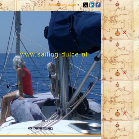
Select Language
▼
www.sailing-dulce.nl