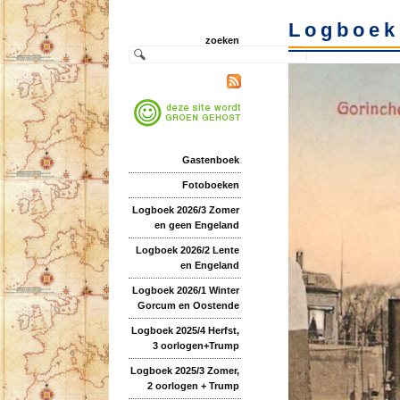
Logboek
zoeken
Gastenboek
Fotoboeken
Logboek 2026/3 Zomer
en geen Engeland
Logboek 2026/2 Lente
en Engeland
Logboek 2026/1 Winter
Gorcum en Oostende
Logboek 2025/4 Herfst,
3 oorlogen+Trump
Logboek 2025/3 Zomer,
2 oorlogen + Trump