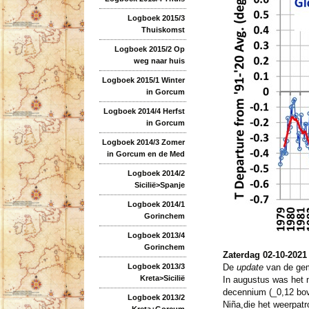
Logboek 2015/3
Thuiskomst
Logboek 2015/2 Op
weg naar huis
Logboek 2015/1 Winter
in Gorcum
Logboek 2014/4 Herfst
in Gorcum
Logboek 2014/3 Zomer
in Gorcum en de Med
Logboek 2014/2
Sicilië>Spanje
Logboek 2014/1
Gorinchem
Logboek 2013/4
Gorinchem
Zaterdag 02-10-2021
Logboek 2013/3
De
update
van de gemi
Kreta>Sicilië
In augustus was het n
decennium (_0,12 bov
Logboek 2013/2
Niña,die het weerpat
Kreta+Gorcum