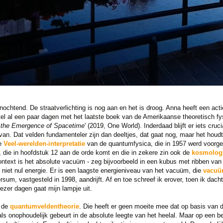
nochtend. De straatverlichting is nog aan en het is droog. Anna heeft een acti
el al een paar dagen met het laatste boek van de Amerikaanse theoretisch f
the Emergence of Spacetime
' (2019, One World). Inderdaad blijft er iets cruc
n. Dat velden fundamenteler zijn dan deeltjes, dat gaat nog, maar het houdt n
de
Veel-werelden-interpretatie
van de quantumfysica, die in 1957 werd voorge
 die in hoofdstuk 12 aan de orde komt en die in zekere zin ook de
kosmologi
ntext is het absolute vacuüm - zeg bijvoorbeeld in een kubus met ribben van e
 niet nul energie. Er is een laagste energieniveau van het vacuüm, die
vacuü
ersum, vastgesteld in 1998, aandrijft. Af en toe schreef ik erover, toen ik dac
ezer dagen gaat mijn lampje uit.
n de
quantumveldentheorie
. Die heeft er geen moeite mee dat op basis van d
ls onophoudelijk gebeurt in de absolute leegte van het heelal. Maar op een be