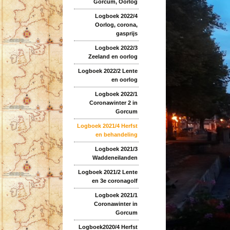
Gorcum, Oorlog
Logboek 2022/4
Oorlog, corona,
gasprijs
Logboek 2022/3
Zeeland en oorlog
Logboek 2022/2 Lente
en oorlog
Logboek 2022/1
Coronawinter 2 in
Gorcum
Logboek 2021/4 Herfst
en behandeling
Logboek 2021/3
Waddeneilanden
Logboek 2021/2 Lente
en 3e coronagolf
Logboek 2021/1
Coronawinter in
Gorcum
Logboek2020/4 Herfst