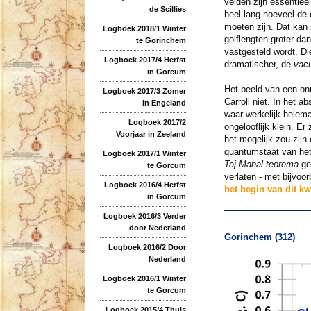
velden zijn essentieel
de Scillies
heel lang hoeveel de 
moeten zijn. Dat kan 
Logboek 2018/1 Winter
golflengten groter da
te Gorinchem
vastgesteld wordt. Di
Logboek 2017/4 Herfst
dramatischer, de
vac
in Gorcum
Het beeld van een onr
Logboek 2017/3 Zomer
Carroll niet. In het a
in Engeland
waar werkelijk helemaa
Logboek 2017/2
ongelooflijk klein. E
Voorjaar in Zeeland
het mogelijk zou zijn
quantumstaat van het 
Logboek 2017/1 Winter
Taj Mahal teorema
ge
te Gorcum
verlaten - met bijvoo
Logboek 2016/4 Herfst
het begin van dit kw
in Gorcum
Logboek 2016/3 Verder
door Nederland
Gorinchem (312)
Logboek 2016/2 Door
Nederland
Logboek 2016/1 Winter
te Gorcum
Logboek 2015/4 Thuis