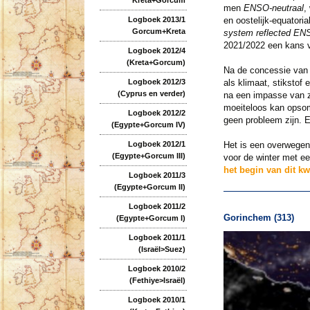
men
ENSO-neutraal
,
Logboek 2013/1
en oostelijk-equatori
Gorcum+Kreta
system reflected ENS
2021/2022 een kans va
Logboek 2012/4
(Kreta+Gorcum)
Na de concessie va
Logboek 2012/3
als klimaat, stikstof
(Cyprus en verder)
na een impasse van ze
moeiteloos kan opsom
Logboek 2012/2
geen probleem zijn. E
(Egypte+Gorcum IV)
Logboek 2012/1
Het is een overwegend
(Egypte+Gorcum III)
voor de winter met ee
het begin van dit kw
Logboek 2011/3
(Egypte+Gorcum II)
Logboek 2011/2
Gorinchem (313)
(Egypte+Gorcum I)
Logboek 2011/1
(Israël>Suez)
Logboek 2010/2
(Fethiye>Israël)
Logboek 2010/1