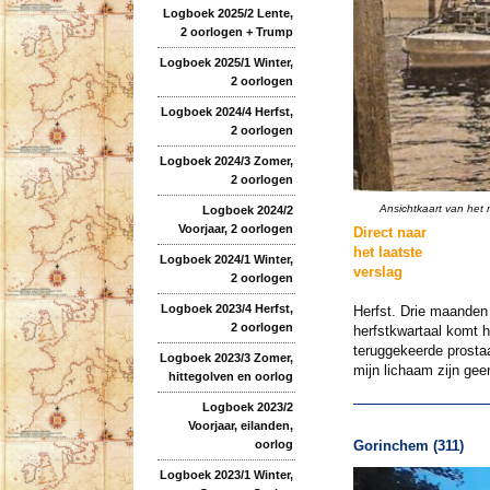
Logboek 2025/2 Lente,
2 oorlogen + Trump
Logboek 2025/1 Winter,
2 oorlogen
Logboek 2024/4 Herfst,
2 oorlogen
Logboek 2024/3 Zomer,
2 oorlogen
Ansichtkaart van het 
Logboek 2024/2
Voorjaar, 2 oorlogen
Direct naar
het laatste
Logboek 2024/1 Winter,
verslag
2 oorlogen
Logboek 2023/4 Herfst,
Herfst. Drie maanden
2 oorlogen
herfstkwartaal komt h
teruggekeerde prostaa
Logboek 2023/3 Zomer,
mijn lichaam zijn gee
hittegolven en oorlog
Logboek 2023/2
Voorjaar, eilanden,
Gorinchem (311)
oorlog
Logboek 2023/1 Winter,