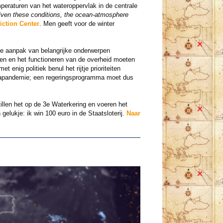
peraturen van het wateroppervlak in de centrale
iven these conditions, the ocean-atmosphere
iction Center
. Men geeft voor de winter
de aanpak van belangrijke onderwerpen
agen en het functioneren van de overheid moeten
nig politiek benul het rijtje prioriteiten
onapandemie; een regeringsprogramma moet dus
tillen het op de 3e Waterkering en voeren het
gelukje: ik win 100 euro in de Staatsloterij.
Naar