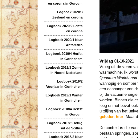
en corona in Gorcum
Logboek 2020/3
Zeeland en corona
Logboek 2020/2 Lente
en corona
Logboek 2020/1 Naar
Antarctica
Logboek 2019/4 Herfst
in Gorinchem
Vrijdag 01-10-2021
Vroeg uit de veren va
Logboek 2019/3 Zomer
wasmachine. Ik worst
in Noord-Nederland
Quantum Worlds and 
Logboek 2019/2
wanhopig en somber va
Voorjaar in Gorinchem
een aanhanger van 
bij de vacuümenergie,
Logboek 2019/1 Winter
worden. Binnen die co
in Gorinchem
leeg en het bevat ook
Logboek 2018/4 Herfst
uitdijing van het univ
in Gorcum
geleden hier
. Maar d
Logboek 2018/3 Terug
De context is die va
uit de Scillies
bestaan springen, zoa
Logboek 2018/2 Naar