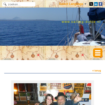
Select Language
▼
www.sailing-dulce.nl
« terug