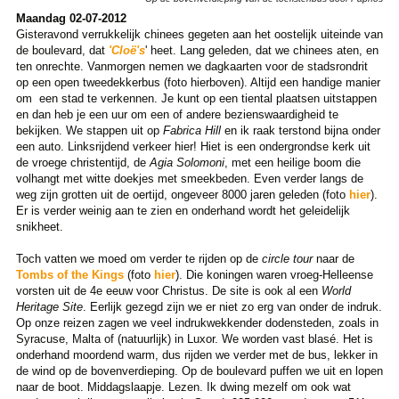
Maandag 02-07-2012
Gisteravond verrukkelijk chinees gegeten aan het oostelijk uiteinde van
de boulevard, dat
'Cloë's
' heet. Lang geleden, dat we chinees aten, en
ten onrechte. Vanmorgen nemen we dagkaarten voor de stadsrondrit
op een open tweedekkerbus (foto hierboven). Altijd een handige manier
om een stad te verkennen. Je kunt op een tiental plaatsen uitstappen
en dan heb je een uur om een of andere bezienswaardigheid te
bekijken. We stappen uit op
Fabrica Hill
en ik raak terstond bijna onder
een auto. Linksrijdend verkeer hier! Hiet is een ondergrondse kerk uit
de vroege christentijd, de
Agia Solomoni
, met een heilige boom die
volhangt met witte doekjes met smeekbeden. Even verder langs de
weg zijn grotten uit de oertijd, ongeveer 8000 jaren geleden (foto
hier
).
Er is verder weinig aan te zien en onderhand wordt het geleidelijk
snikheet.
Toch vatten we moed om verder te rijden op de
circle tour
naar de
Tombs of the Kings
(foto
hier
). Die koningen waren vroeg-Helleense
vorsten uit de 4e eeuw voor Christus. De site is ook al een
World
Heritage Site
. Eerlijk gezegd zijn we er niet zo erg van onder de indruk.
Op onze reizen zagen we veel indrukwekkender dodensteden, zoals in
Syracuse, Malta of (natuurlijk) in Luxor. We worden vast blasé. Het is
onderhand moordend warm, dus rijden we verder met de bus, lekker in
de wind op de bovenverdieping. Op de boulevard puffen we uit en lopen
naar de boot. Middagslaapje. Lezen. Ik dwing mezelf om ook wat