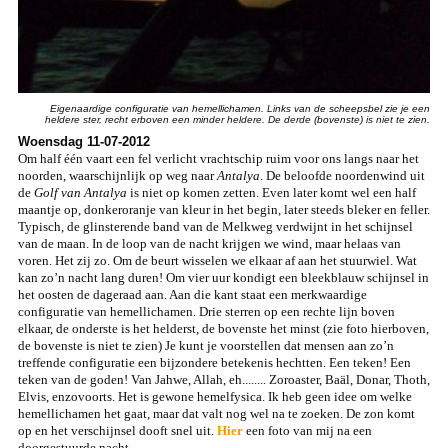
Eigenaardige configuratie van hemellichamen. Links van de scheepsbel zie je een
heldere ster, recht erboven een minder heldere. De derde (bovenste) is niet te zien.
Woensdag 11-07-2012
Om half één vaart een fel verlicht vrachtschip ruim voor ons langs naar het
noorden, waarschijnlijk op weg naar
Antalya
. De beloofde noordenwind uit
de
Golf van Antalya
is niet op komen zetten. Even later komt wel een half
maantje op, donkeroranje van kleur in het begin, later steeds bleker en feller.
Typisch, de glinsterende band van de Melkweg verdwijnt in het schijnsel
van de maan. In de loop van de nacht krijgen we wind, maar helaas van
voren. Het zij zo. Om de beurt wisselen we elkaar af aan het stuurwiel. Wat
kan zo’n nacht lang duren! Om vier uur kondigt een bleekblauw schijnsel in
het oosten de dageraad aan. Aan die kant staat een merkwaardige
configuratie van hemellichamen. Drie sterren op een rechte lijn boven
elkaar, de onderste is het helderst, de bovenste het minst (zie foto hierboven,
de bovenste is niet te zien) Je kunt je voorstellen dat mensen aan zo’n
treffende configuratie een bijzondere betekenis hechtten. Een teken! Een
teken van de goden! Van Jahwe, Allah, eh........ Zoroaster, Baäl, Donar, Thoth,
Elvis, enzovoorts. Het is gewone hemelfysica. Ik heb geen idee om welke
hemellichamen het gaat, maar dat valt nog wel na te zoeken. De zon komt
op en het verschijnsel dooft snel uit.
Hier
een foto van mij na een
doorgestuurde nacht.