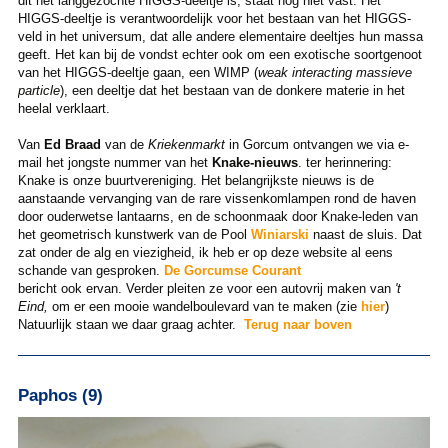
dit het langgezochte HIGGS-deeltje is, staat nog niet vast. Het
HIGGS-deeltje is verantwoordelijk voor het bestaan van het HIGGS-
veld in het universum, dat alle andere elementaire deeltjes hun massa
geeft. Het kan bij de vondst echter ook om een exotische soortgenoot
van het HIGGS-deeltje gaan, een WIMP (
weak interacting massieve
particle
), een deeltje dat het bestaan van de donkere materie in het
heelal verklaart.
Van
Ed Braad
van de
Kriekenmarkt
in Gorcum ontvangen we via e-
mail het jongste nummer van het
Knake-nieuws
. ter herinnering:
Knake is onze buurtvereniging. Het belangrijkste nieuws is de
aanstaande vervanging van de rare vissenkomlampen rond de haven
door ouderwetse lantaarns, en de schoonmaak door Knake-leden van
het geometrisch kunstwerk van de Pool
Winiarski
naast de sluis. Dat
zat onder de alg en viezigheid, ik heb er op deze website al eens
schande van gesproken.
De Gorcumse Courant
bericht ook ervan. Verder pleiten ze voor een autovrij maken van
't
Eind,
om er een mooie wandelboulevard van te maken (zie
hier
)
Natuurlijk staan we daar graag achter.
Terug naar boven
Paphos (9)