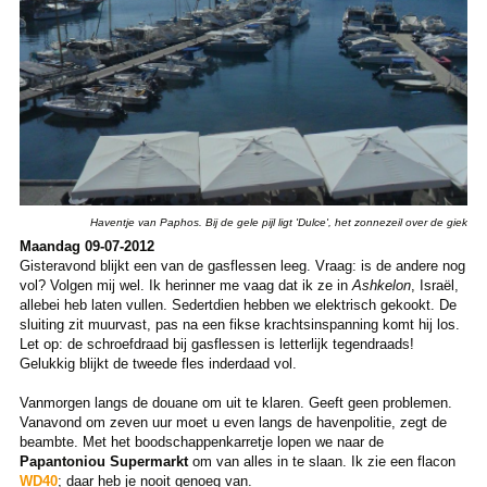
Haventje van Paphos. Bij de gele pijl ligt 'Dulce', het zonnezeil over de giek
Maandag 09-07-2012
Gisteravond blijkt een van de gasflessen leeg. Vraag: is de andere nog
vol? Volgen mij wel. Ik herinner me vaag dat ik ze in
Ashkelon
, Israël,
allebei heb laten vullen. Sedertdien hebben we elektrisch gekookt. De
sluiting zit muurvast, pas na een fikse krachtsinspanning komt hij los.
Let op: de schroefdraad bij gasflessen is letterlijk tegendraads!
Gelukkig blijkt de tweede fles inderdaad vol.
Vanmorgen langs de douane om uit te klaren. Geeft geen problemen.
Vanavond om zeven uur moet u even langs de havenpolitie, zegt de
beambte. Met het boodschappenkarretje lopen we naar de
Papantoniou Supermarkt
om van alles in te slaan. Ik zie een flacon
WD40
; daar heb je nooit genoeg van.