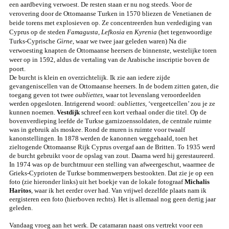
een
aardbeving verwoest. De resten staan er nu nog steeds. Voor de
verovering door de Ottomaanse Turken in 1570 bliezen de Venetianen de
beide torens met explosieven op. Ze concentreerden hun verdediging van
Cyprus op de steden
Famagusta
,
Lefkosia
en
Kyrenia
(het tegenwoordige
Turks-Cyprische
Girne
, waar we twee jaar geleden waren) Na die
verwoesting knapten de Ottomaanse heersers de binnenste, westelijke toren
weer op in 1592, aldus de vertaling van de Arabische inscriptie boven de
poort.
De burcht is klein en overzichtelijk. Ik zie aan iedere zijde
gevangeniscellen van de Ottomaanse heersers. In de bodem zitten gaten, die
toegang geven tot twee
oubliettes
, waar tot levenslang veroordeelden
werden opgesloten. Intrigerend woord:
oubliettes
, ‘vergeetcellen’ zou je ze
kunnen noemen.
Vestdijk
schreef een kort verhaal onder die titel. Op de
bovenverdieping leefde de Turkse garnizoenssoldaten, de centrale ruimte
was in gebruik als moskee. Rond de muren is ruimte voor twaalf
kanonstellingen. In 1878 werden de kanonnen weggehaald, toen het
zieltogende Ottomaanse Rijk Cyprus overgaf aan de Britten. To 1935 werd
de burcht gebruikt voor de opslag van zout. Daarna werd hij gerestaureerd.
In 1974 was op de burchtmuur een stelling van afweergeschut, waarmee de
Grieks-Cyprioten de Turkse bommenwerpers bestookten. Dat zie je op een
foto (zie hieronder links) uit het boekje van de lokale fotograaf
Michalis
Haritos
, waar ik het eerder over had. Van vrijwel dezelfde plaats nam ik
eergisteren een foto (hierboven rechts). Het is allemaal nog geen dertig jaar
geleden.
Vandaag vroeg aan het werk. De catamaran naast ons vertrekt voor een