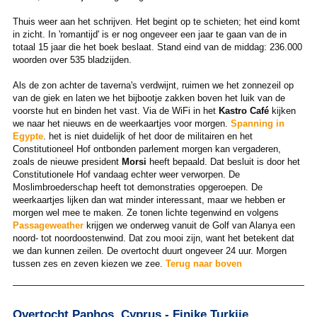
Thuis weer aan het schrijven. Het begint op te schieten; het eind komt
in zicht. In 'romantijd' is er nog ongeveer een jaar te gaan van de in
totaal 15 jaar die het boek beslaat. Stand eind van de middag: 236.000
woorden over 535 bladzijden.
Als de zon achter de taverna's verdwijnt, ruimen we het zonnezeil op
van de giek en laten we het bijbootje zakken boven het luik van de
voorste hut en binden het vast. Via de WiFi in het
Kastro Café
kijken
we naar het nieuws en de weerkaartjes voor morgen.
Spanning in
Egypte
. het is niet duidelijk of het door de militairen en het
Constitutioneel Hof ontbonden parlement morgen kan vergaderen,
zoals de nieuwe president
Morsi
heeft bepaald. Dat besluit is door het
Constitutionele Hof vandaag echter weer verworpen. De
Moslimbroederschap heeft tot demonstraties opgeroepen. De
weerkaartjes lijken dan wat minder interessant, maar we hebben er
morgen wel mee te maken. Ze tonen lichte tegenwind en volgens
Passageweather
krijgen we onderweg vanuit de Golf van Alanya een
noord- tot noordoostenwind. Dat zou mooi zijn, want het betekent dat
we dan kunnen zeilen. De overtocht duurt ongeveer 24 uur. Morgen
tussen zes en zeven kiezen we zee.
Terug naar boven
Overtocht Paphos, Cyprus - Finike,Turkije