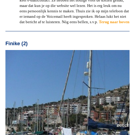
keer e-
mailcontact.
Ze hebben het nodige voor de kiezen gehad,
maar dat kun je op die
website wel
lezen. Het is erg leuk
om nu
eens persoonlijk kennis te maken. Thuis zie ik op mijn telefoon dat
er
iemand op de
Voicemail heeft
ingesproken. Helaas lukt het niet
dat bericht af te luisteren. Nóg eens bellen,
s.v.p.
Terug naar
boven
Finike (2)