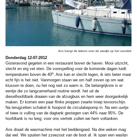
Ans hangt de lakens over de waslijn op het voordek
Donderdag 12-07-2012
Gisteravond gegeten in een restaurant boven de haven. Mooi uitzicht,
slecht en erg vet eten. De voorspelling voor de komende dagen luidt:
o
temperaturen boven de 40
. Ans kan er slecht tegen, ik iets beter maar
echt fijn is het niet. Vanmorgen staan we om half zeven op om wat
klussen te doen, nu het nog niet zo warm is. De belangrijkste is er
eentje die zo langzamerhand routine wordt: het uit de
dieselhoofdtank draaien van de afzuigbuis en hem weer doorgankelijk
maken. Er komen een paar flinke proppen zwarte troep tevoorschijn.
Na terugzetten schakel ik hoopvol de circulatiepomp in. Na een uurtje
of twee is vulling van de dagtank gestegen van 44% naar 95%. De
hoofdtank is nu leeg; voor ons vertrek zullen we hem voltanken.
Ans draait de wasmachine met het beddengoed. Na drie weken mag
dat wel. We spuiten het zzeezout van de boot af. Ik span een waslijn