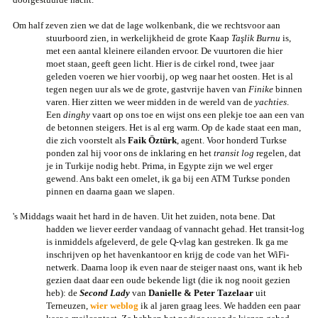
Om half zeven zien we dat de lage wolkenbank, die we rechtsvoor aan
stuurboord zien, in werkelijkheid
de grote Kaap
Taşlik Burnu
is,
met een aantal kleinere eilanden ervoor. De vuurtoren die hier
moet
staan, geeft geen licht. Hier is de cirkel rond, twee jaar
geleden voeren we hier voorbij, op weg naar het
oosten. Het is al
tegen negen uur als we de grote, gastvrije haven van
Finike
binnen
varen. Hier zitten
we weer midden in de wereld van de
yachties
.
Een
dinghy
vaart op ons toe en wijst ons een plekje toe
aan een van
de betonnen steigers. Het is al erg warm. Op de kade staat een man,
die zich voorstelt als
Faik Öztürk
, agent. Voor honderd Turkse
ponden zal hij voor ons de inklaring en het
transit log
regelen, dat
je
in
Turkije nodig hebt. Prima, in Egypte zijn we wel erger
gewend. Ans bakt een omelet, ik ga bij een ATM
Turkse ponden
pinnen en daarna gaan we slapen.
's Middags waait het hard in de haven. Uit het zuiden, nota bene. Dat
hadden we liever eerder vandaag of
vannacht
gehad. Het transit-log
is inmiddels afgeleverd, de gele Q-vlag kan gestreken. Ik ga me
inschrijven op
het havenkantoor en krijg de code van het WiFi-
netwerk. Daarna loop
ik even naar
de steiger naast ons, want ik
heb
gezien daat daar een oude bekende ligt (die ik nog nooit gezien
heb): de
Second
Lady
van
Danielle &
Peter Tazelaar
uit
Terneuzen,
wier weblog
ik al jaren graag lees. We
hadden
een paar