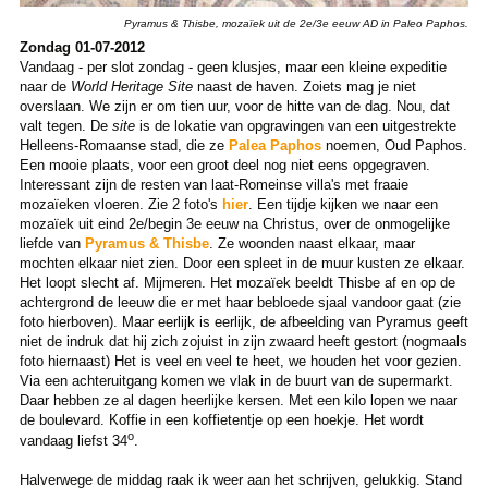
Pyramus & Thisbe, mozaïek uit de 2e/3e eeuw AD in Paleo Paphos.
Zondag 01-07-2012
Vandaag - per slot zondag - geen klusjes, maar een kleine expeditie
naar de
World Heritage Site
naast de haven. Zoiets mag je niet
overslaan. We zijn er om tien uur, voor de hitte van de dag. Nou, dat
valt tegen. De
site
is de lokatie van opgravingen van een uitgestrekte
Helleens-Romaanse stad, die ze
Palea Paphos
noemen, Oud Paphos.
Een mooie plaats, voor een groot deel nog niet eens opgegraven.
Interessant zijn de resten van laat-Romeinse villa's met fraaie
mozaïeken vloeren. Zie 2 foto's
hier
. Een tijdje kijken we naar een
mozaïek uit eind 2e/begin 3e eeuw na Christus, over de onmogelijke
liefde van
Pyramus & Thisbe
. Ze woonden naast elkaar, maar
mochten elkaar niet zien. Door een spleet in de muur kusten ze elkaar.
Het loopt slecht af. Mijmeren. Het mozaïek beeldt Thisbe af en op de
achtergrond de leeuw die er met haar bebloede sjaal vandoor gaat (zie
foto hierboven). Maar eerlijk is eerlijk, de afbeelding van Pyramus geeft
niet de indruk dat hij zich zojuist in zijn zwaard heeft gestort (nogmaals
foto hiernaast) Het is veel en veel te heet, we houden het voor gezien.
Via een achteruitgang komen we vlak in de buurt van de supermarkt.
Daar hebben ze al dagen heerlijke kersen. Met een kilo lopen we naar
de boulevard. Koffie in een koffietentje op een hoekje. Het wordt
o
vandaag liefst 34
.
Halverwege de middag raak ik weer aan het schrijven, gelukkig. Stand