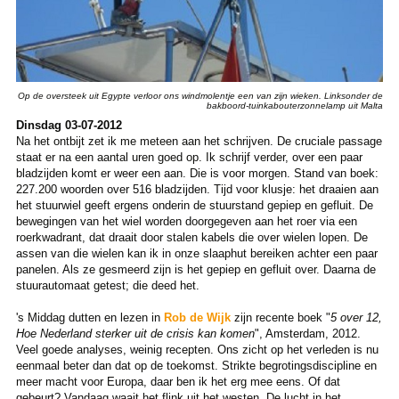
Op de oversteek uit Egypte verloor ons windmolentje een van zijn wieken. Linksonder de
bakboord-tuinkabouterzonnelamp uit Malta
Dinsdag 03-07-2012
Na het ontbijt zet ik me meteen aan het schrijven. De cruciale passage
staat er na een aantal uren goed op. Ik schrijf verder, over een paar
bladzijden komt er weer een aan. Die is voor morgen. Stand van boek:
227.200 woorden over 516 bladzijden. Tijd voor klusje: het draaien aan
het stuurwiel geeft ergens onderin de stuurstand gepiep en gefluit. De
bewegingen van het wiel worden doorgegeven aan het roer via een
roerkwadrant, dat draait door stalen kabels die over wielen lopen. De
assen van die wielen kan ik in onze slaaphut bereiken achter een paar
panelen. Als ze gesmeerd zijn is het gepiep en gefluit over. Daarna de
stuurautomaat getest; die deed het.
's Middag dutten en lezen in
Rob de Wijk
zijn recente boek "
5 over 12,
Hoe Nederland sterker uit de crisis kan komen
", Amsterdam, 2012.
Veel goede analyses, weinig recepten. Ons zicht op het verleden is nu
eenmaal beter dan dat op de toekomst. Strikte begrotingsdiscipline en
meer macht voor Europa, daar ben ik het erg mee eens. Of dat
gebeurt? Vandaag waait het flink uit het westen. De lucht in het