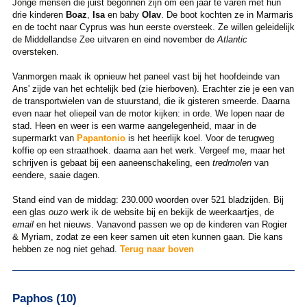
Jonge mensen die juist begonnen zijn om een jaar te varen met hun
drie kinderen
Boaz
,
Isa
en baby
Olav
. De boot kochten ze in Marmaris
en de tocht naar Cyprus was hun eerste oversteek. Ze willen geleidelijk
de Middellandse Zee uitvaren en eind november de
Atlantic
oversteken.
Vanmorgen maak ik opnieuw het paneel vast bij het hoofdeinde van
Ans' zijde van het echtelijk bed (zie hierboven). Erachter zie je een van
de transportwielen van de stuurstand, die ik gisteren smeerde. Daarna
even naar het oliepeil van de motor kijken: in orde. We lopen naar de
stad. Heen en weer is een warme aangelegenheid, maar in de
supermarkt van
Papantonio
is het heerlijk koel. Voor de terugweg
koffie op een straathoek. daarna aan het werk. Vergeef me, maar het
schrijven is gebaat bij een aaneenschakeling, een
tredmolen
van
eendere, saaie dagen.
Stand eind van de middag: 230.000 woorden over 521 bladzijden. Bij
een glas
ouzo
werk ik de website bij en bekijk de weerkaartjes, de
email
en het nieuws. Vanavond passen we op de kinderen van Rogier
& Myriam, zodat ze een keer samen uit eten kunnen gaan. Die kans
hebben ze nog niet gehad.
Terug naar boven
Paphos (10)