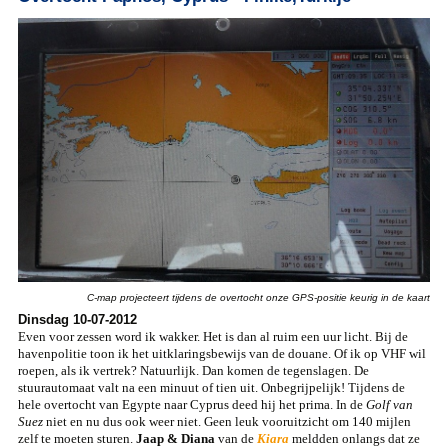
C-map projecteert tijdens de overtocht onze GPS-positie keurig in de kaart
Dinsdag 10-07-2012
Even voor zessen word ik wakker. Het is dan al ruim een uur licht. Bij de
havenpolitie toon ik het uitklaringsbewijs van de douane. Of ik op VHF wil
roepen, als ik vertrek? Natuurlijk. Dan komen de tegenslagen. De
stuurautomaat valt na een minuut of tien uit. Onbegrijpelijk! Tijdens de
hele overtocht van Egypte naar Cyprus deed hij het prima. In de
Golf van
Suez
niet en nu dus ook weer niet. Geen leuk vooruitzicht om 140 mijlen
zelf te moeten sturen.
Jaap & Diana
van de
Kiara
meldden onlangs dat ze