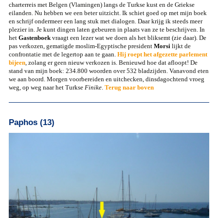
charterreis met Belgen (Vlamingen) langs de Turkse kust en de Griekse
eilanden. Nu hebben we een beter uitzicht. Ik schiet goed op met mijn boek
en schrijf ondermeer een lang stuk met dialogen. Daar krijg ik steeds meer
plezier in. Je kunt dingen laten gebeuren in plaats van ze te beschrijven. In
het
Gastenboek
vraagt een lezer wat we doen als het bliksemt (zie daar). De
pas verkozen, gematigde moslim-Egyptische president
Morsi
lijkt de
confrontatie met de legertop aan te gaan.
Hij roept het afgezette parlement
bijeen
, zolang er geen nieuw verkozen is. Benieuwd hoe dat afloopt! De
stand van mijn boek: 234.800 woorden over 532 bladzijden. Vanavond eten
we aan boord. Morgen voorbereiden en uitchecken, dinsdagochtend vroeg
weg, op weg naar het Turkse
Finike
.
Terug naar boven
Paphos (13)