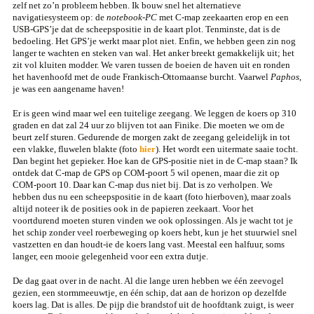
zelf net zo’n probleem hebben. Ik bouw snel het alternatieve
navigatiesysteem op: de
notebook-PC
met C-map zeekaarten erop en een
USB-GPS’je dat de scheepspositie in de kaart plot. Tenminste, dat is de
bedoeling. Het GPS’je werkt maar plot niet. Enfin, we hebben geen zin nog
langer te wachten en steken van wal. Het anker breekt gemakkelijk uit; het
zit vol kluiten modder. We varen tussen de boeien de haven uit en ronden
het havenhoofd met de oude Frankisch-Ottomaanse burcht. Vaarwel
Paphos
,
je was een aangename haven!
Er is geen wind maar wel een tuitelige zeegang. We leggen de koers op 310
graden en dat zal 24 uur zo blijven tot aan Finike. Die moeten we om de
beurt zelf sturen. Gedurende de morgen zakt de zeegang geleidelijk in tot
een vlakke, fluwelen blakte (foto
hier
). Het wordt een uitermate saaie tocht.
Dan begint het gepieker. Hoe kan de GPS-positie niet in de C-map staan? Ik
ontdek dat C-map de GPS op COM-poort 5 wil openen, maar die zit op
COM-poort 10. Daar kan C-map dus niet bij. Dat is zo verholpen. We
hebben dus nu een scheepspositie in de kaart (foto hierboven), maar zoals
altijd noteer ik de posities ook in de papieren zeekaart. Voor het
voortdurend moeten sturen vinden we ook oplossingen. Als je wacht tot je
het schip zonder veel roerbeweging op koers hebt, kun je het stuurwiel snel
vastzetten en dan houdt-ie de koers lang vast. Meestal een halfuur, soms
langer, een mooie gelegenheid voor een extra dutje.
De dag gaat over in de nacht. Al die lange uren hebben we één zeevogel
gezien, een stormmeeuwtje, en één schip, dat aan de horizon op dezelfde
koers lag. Dat is alles. De pijp die brandstof uit de hoofdtank zuigt, is weer