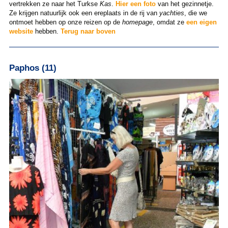
vertrekken ze naar het Turkse
Kas
.
Hier een foto
van het gezinnetje.
Ze krijgen natuurlijk ook een ereplaats in de rij van
yachties
, die we
ontmoet hebben op onze reizen op de
homepage
, omdat ze
een eigen
website
hebben.
Terug naar boven
Paphos (11)