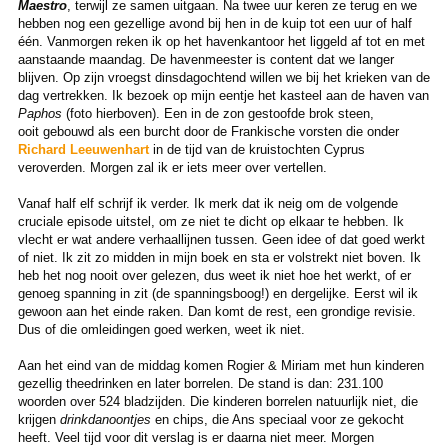
Maestro
, terwijl ze samen uitgaan. Na twee uur keren ze terug en we
hebben nog een gezellige avond bij hen in de kuip tot een uur of half
één. Vanmorgen reken ik op het havenkantoor het liggeld af tot en met
aanstaande maandag. De havenmeester is content dat we langer
blijven. Op zijn vroegst dinsdagochtend willen we bij het krieken van de
dag vertrekken. Ik bezoek op mijn eentje het kasteel aan de haven van
Paphos
(foto hierboven). Een in de zon gestoofde brok steen,
ooit gebouwd als een burcht door de Frankische vorsten die onder
Richard Leeuwenhart
in de tijd van de kruistochten Cyprus
veroverden. Morgen zal ik er iets meer over vertellen.
Vanaf half elf schrijf ik verder. Ik merk dat ik neig om de volgende
cruciale episode uitstel, om ze niet te dicht op elkaar te hebben. Ik
vlecht er wat andere verhaallijnen tussen. Geen idee of dat goed werkt
of niet. Ik zit zo midden in mijn boek en sta er volstrekt niet boven. Ik
heb het nog nooit over gelezen, dus weet ik niet hoe het werkt, of er
genoeg spanning in zit (de spanningsboog!) en dergelijke. Eerst wil ik
gewoon aan het einde raken. Dan komt de rest, een grondige revisie.
Dus of die omleidingen goed werken, weet ik niet.
Aan het eind van de middag komen Rogier & Miriam met hun kinderen
gezellig theedrinken en later borrelen. De stand is dan: 231.100
woorden over 524 bladzijden. Die kinderen borrelen natuurlijk niet, die
krijgen
drinkdanoontjes
en chips, die Ans speciaal voor ze gekocht
heeft. Veel tijd voor dit verslag is er daarna niet meer. Morgen