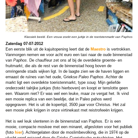
Klassiek beeld. Een vrouw zoekt een jurkje in de toeristenmarkt van Paphos
Zaterdag 07-07-2012
Een eerste blik uit de kajuitopening leert dat de
Maestro
is vertrokken.
Vanmorgen nemen we voor acht euro een taxi naar de oude binnenstad
van
Paphos
. De chauffeur zet ons af bij de overdekte groente- en
fruitmarkt, die als de rest van de binnenstad hoog boven de
omringende stads wijken ligt. In de laagte zien we de haven liggen en
ernaast de ruïnes van het oude, Griekse
Paleo Paphos
. Achter de
markt ligt een overdekte toeristenmarkt, type
souq
. Mijn geliefde
onderzoekt talrijke jurkjes (foto hierboven) en koopt er tenslotte geen
een. Waarom niet? Er was wel een leuke, maar ze vergat het. Ik vind
een mooie replica van een beeldje, dat in Paleo pahos werd
opgegraven. Het is uit de kopertijd, 3500 jaar voor Christus. Het zal
een mooie plek krijgen in onze virtinekast met reistrofeeën krijgen.
Het is wel leuk slenteren in de binnenstad van Paphos. Er is een
mooie, compacte moskee met een minaret, afgesloten voor het publiek
(foto
hier
). Achtergelaten door de moslimbevolking, die in 1974 op de
vlucht werd gejaagd door de Grieks-Cypriotische putschisten. Het