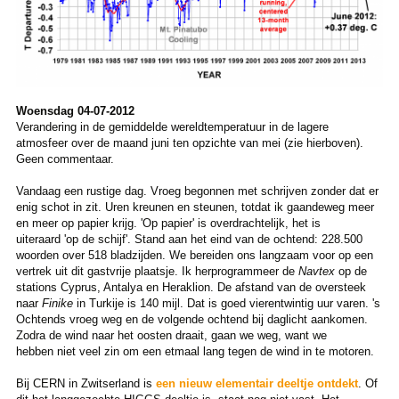
Woensdag 04-07-2012
Verandering in de gemiddelde wereldtemperatuur in de lagere
atmosfeer over de maand juni ten opzichte van mei (zie hierboven).
Geen commentaar.
Vandaag een rustige dag. Vroeg begonnen met schrijven zonder dat er
enig schot in zit. Uren kreunen en steunen, totdat ik gaandeweg meer
en meer op papier krijg. 'Op papier' is overdrachtelijk, het is
uiteraard 'op de schijf'. Stand aan het eind van de ochtend: 228.500
woorden over 518 bladzijden. We bereiden ons langzaam voor op een
vertrek uit dit gastvrije plaatsje. Ik herprogrammeer de
Navtex
op de
stations Cyprus, Antalya en Heraklion. De afstand van de oversteek
naar
Finike
in Turkije is 140 mijl. Dat is goed vierentwintig uur varen. 's
Ochtends vroeg weg en de volgende ochtend bij daglicht aankomen.
Zodra de wind naar het oosten draait, gaan we weg, want we
hebben niet veel zin om een etmaal lang tegen de wind in te motoren.
Bij CERN in Zwitserland is
een nieuw elementair deeltje ontdekt
. Of