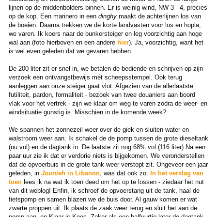
lijnen op de middenbolders binnen. Er is weinig wind, NW 3 - 4, precies
op de kop. Een marinero in een
dinghy
maakt de achterlijnen los van
de boeien. Daarna trekken we de korte landvasten voor los en hopla,
we varen. Ik koers naar de bunkersteiger en leg voorzichtig aan hoge
wal aan (foto hierboven en een andere
hier
). Ja, voorzichtig, want het
is wel even geleden dat we gevaren hebben.
De 200 liter zit er snel in, we betalen de bediende en schrijven op zijn
verzoek een ontvangstbewijs mét scheepsstempel. Ook terug
aanleggen aan onze steiger gaat vlot. Afgezien van de allerlaatste
futiliteit, pardon, formaliteit - bezoek van twee douaniers aan boord
vlak voor het vertrek - zijn we klaar om weg te varen zodra de weer- en
windsituatie gunstig is. Misschien in de komende week?
We spannen het zonnezeil weer over de giek en sluiten water en
walstroom weer aan. Ik schakel de de pomp tussen de grote dieseltank
(nu vol) en de dagtank in. De laatste zit nog 68% vol (116 liter) Na een
paar uur zie ik dat er verdorie niets is bijgekomen. We veronderstellen
dat de opvoerbuis in de grote tank weer verstopt zit. Ongeveer een jaar
geleden, in
Jounieh
in Libanon
, was dat ook zo.
In het verslag van
toen
lees ik na wat ik toen deed om het op te lossen - ziedaar het nut
van dit weblog! Enfin, ik schroef de opvoerstang uit de tank, haal de
fietspomp en samen blazen we de buis door. Al gauw komen er wat
zwarte proppen uit. Ik plaats de zaak weer terug en sluit het aan de
pomp aan, en Klaar is Kees. Zeker als een halfuurtje later de dagtank