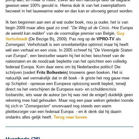
gewoon weer 100% gevuld is. Hierna duik ik van het zwemplatform
bezweet in het lauwwarme water en dan kan er uitvoerig gerust worden.
Ik ben begonnen aan een al wat ouder boek, nou ja ouder, het is van
begin 2009 maar alles gaat zo snel: "
De Weg uit de Crisis. Hoe Europa
de wereld kan redden
" van de voormalige premier van België,
Guy
Verhofstadt
(De Bezige Bij, 2009). Pas nog op de
VPRO-TV
als
Zomergast. Verhofstadt is een onverbeterlijke optimist maar hij heeft
wél een verhaal en een visie. In 2005 schreef hij "
De Verenigde Staten
van Europa
", een bestseller waarin hij het échec beschreef van de
natiestaten en de noodzaak bepleitte van het oprichten een volledig
federaal Europa. Kom daar eens om bij Nederlandse politici! Die
schrijven (sedert
Frits Bolkestein
) trouwens geen boeken. Het is
natuurlijk wel vermakelijk dat in dit boek - ik griste het nog gauw mee
op Schiphol - opnieuw een Europese oplossing wordt bepleit, terwijl
direct na het verschijnen de Europese euro- en schuldencrisis
losbarstte, iets waar de auteur (en hij was niet de enige!) duidelijk geen
rekening mee had gehouden. Maar nog een paar weken geleden toonde
hij zich in "
Zomergasten
" onvervaard nog steeds een warm
pleitbezorger van een federaal Europa - en ik denk dat hij daarin
ondanks alles gelijk heeft.
Terug naar boven