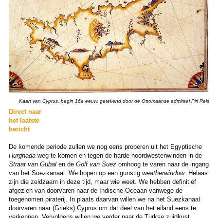
Kaart van Cyprus, begin 16e eeuw, getekend door de Ottomaanse admiraal Piri Reis
Direct naar
het laatste
bericht
De komende periode zullen we nog eens proberen uit het Egyptische
Hurghada
weg te komen en tegen de harde noordwestenwinden in de
Straat van Gubal
en de
Golf van Suez
omhoog te varen naar de ingang
van het Suezkanaal. We hopen op een gunstig
weatherwindow
. Helaas
zijn die zeldzaam in deze tijd, maar wie weet. We hebben definitief
afgezien van doorvaren naar de Indische Oceaan vanwege de
toegenomen piraterij. In plaats daarvan willen we na het Suezkanaal
doorvaren naar (Grieks) Cyprus om dat deel van het eiland eens te
verkennen. Vervolgens willen we verder naar de Turkse zuidkust.