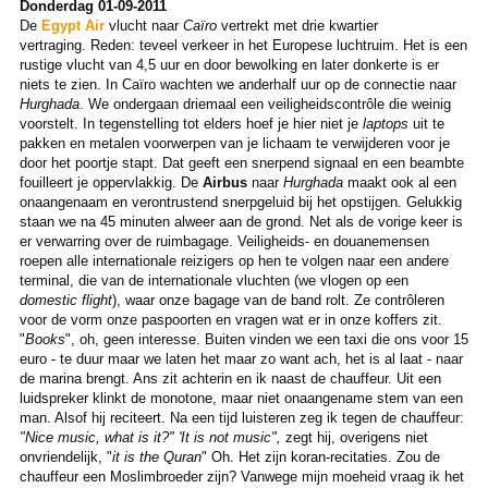
Donderdag 01-09-2011
De
Egypt Air
vlucht naar
Caïro
vertrekt met drie kwartier
vertraging. Reden: teveel verkeer in het Europese luchtruim. Het is een
rustige vlucht van 4,5 uur en door bewolking en later donkerte is er
niets te zien. In Caïro wachten we anderhalf uur op de connectie naar
Hurghada
. We ondergaan driemaal een veiligheidscontrôle die weinig
voorstelt. In tegenstelling tot elders hoef je hier niet je
laptops
uit te
pakken en metalen voorwerpen van je lichaam te verwijderen voor je
door het poortje stapt. Dat geeft een snerpend signaal en een beambte
fouilleert je oppervlakkig. De
Airbus
naar
Hurghada
maakt ook al een
onaangenaam en verontrustend snerpgeluid bij het opstijgen. Gelukkig
staan we na 45 minuten alweer aan de grond. Net als de vorige keer is
er verwarring over de ruimbagage. Veiligheids- en douanemensen
roepen alle internationale reizigers op hen te volgen naar een andere
terminal, die van de internationale vluchten (we vlogen op een
domestic flight
), waar onze bagage van de band rolt. Ze contrôleren
voor de vorm onze paspoorten en vragen wat er in onze koffers zit.
"
Books
", oh, geen interesse. Buiten vinden we een taxi die ons voor 15
euro - te duur maar we laten het maar zo want ach, het is al laat - naar
de marina brengt. Ans zit achterin en ik naast de chauffeur. Uit een
luidspreker klinkt de monotone, maar niet onaangename stem van een
man. Alsof hij reciteert. Na een tijd luisteren zeg ik tegen de chauffeur:
"Nice music, what is it?" 'It is not music",
zegt hij, overigens niet
onvriendelijk, "
it is the Quran
" Oh. Het zijn koran-recitaties. Zou de
chauffeur een Moslimbroeder zijn? Vanwege mijn moeheid vraag ik het