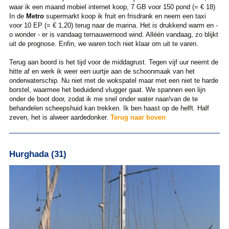
waar ik een maand mobiel internet koop, 7 GB voor 150 pond (= € 18)
In de
Metro
supermarkt koop ik fruit en frisdrank en neem een taxi
voor 10 EP (= € 1,20) terug naar de marina. Het is drukkend warm en -
o wonder - er is vandaag ternauwernood wind. Alléén vandaag, zo blijkt
uit de prognose. Enfin, we waren toch niet klaar om uit te varen.
Terug aan boord is het tijd voor de middagrust. Tegen vijf uur neemt de
hitte af en werk ik weer een uurtje aan de schoonmaak van het
onderwaterschip. Nu niet met de wokspatel maar met een niet te harde
borstel, waarmee het beduidend vlugger gaat. We spannen een lijn
onder de boot door, zodat ik me snel onder water naar/van de te
behandelen scheepshuid kan trekken. Ik ben haast op de helft. Half
zeven, het is alweer aardedonker.
Terug naar boven
Hurghada (31)