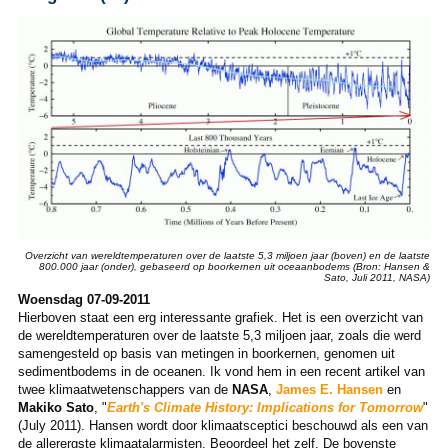
Overzicht van wereldtemperaturen over de laatste 5,3 miljoen jaar (boven) en de laatste
800.000 jaar (onder), gebaseerd op boorkernen uit oceaanbodems (Bron: Hansen &
Sato, Juli 2011, NASA)
Woensdag 07-09-2011
Hierboven staat een erg interessante grafiek. Het is een overzicht van
de wereldtemperaturen over de laatste 5,3 miljoen jaar, zoals die werd
samengesteld op basis van metingen in boorkernen, genomen uit
sedimentbodems in de oceanen. Ik vond hem in een recent artikel van
twee klimaatwetenschappers van de
NASA
,
James E. Hansen
en
Makiko Sato
, "
Earth's Climate History: Implications for Tomorrow
"
(July 2011). Hansen wordt door klimaatsceptici beschouwd als een van
de allerergste klimaatalarmisten. Beoordeel het zelf. De bovenste