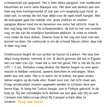
scheepshuid zijn gegroeid. Het is hele dikke aangroei, met roodbruine
kleurtinten en soms witte blaasjes erin. Het doet wat denken aan een
heel erg dure koningsmantel of ook aan zo'n langharig type hond, je
weet wel, zo eentje die het haar altijd voor de ogen heeft hangen. Met
de wokspatel gaat het redelijk vlot, grote vlokken en slierten
aangroei drijven rond me en benemen me soms het uitzicht, maar ik
ben nog lang niet klaar. De scheepsbodem, de kiel en het roer moeten
nog, en dat zijn de moeilijkst bereikbare plekken. Ik moet er steeds
voor onder de boot duiken. Daarna moet ik het nog een keer met een
borstel na doen. De vuilniszak is om de schroef blijven zitten, daar kijk
ik later nog naar.
Ondertussen begint de zon achter de huizen te zakken. Het was hier
altijd vroeg donker, herinner ik me. Ik dacht gisteren dat het in Egypte
een uur later zou zijn, maar dat is niet het geval. Het is net als bij ons
UTC + 2 uur. Derhalve vroeg donker. De
Navtex
begint na uren geen
reactie te hebben vertoond, opeens berichten te ontvangen. Mooi,
werkt dus ook weer. Het is te warm om te koken, we gaan straks
lekker ergens op de kade eten. Kwart over zes, het licht moet aan.
Enige armatuurtjes moeten opgewekt worden te schijnen door een
ferme klap. Ik hang het Turkse lampje, ooit in
Fethiye
gekocht, in de
kuip op. Bij dat vriendelijke licht drinken we een glas wijn (ik) en een
Campari
met
hibiscussap
(Ans) Bij Campari schijnt alles te
smaken.
Terug naar boven