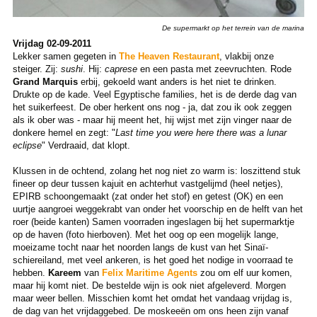
De supermarkt op het terrein van de marina
Vrijdag 02-09-2011
Lekker samen gegeten in
The Heaven Restaurant
, vlakbij onze
steiger. Zij:
sushi
. Hij:
caprese
en een pasta met zeevruchten. Rode
Grand Marquis
erbij, gekoeld want anders is het niet te drinken.
Drukte op de kade. Veel Egyptische families, het is de derde dag van
het suikerfeest. De ober herkent ons nog - ja, dat zou ik ook zeggen
als ik ober was - maar hij meent het, hij wijst met zijn vinger naar de
donkere hemel en zegt: "
Last time you were here there was a lunar
eclipse
" Verdraaid, dat klopt.
Klussen in de ochtend, zolang het nog niet zo warm is: loszittend stuk
fineer op deur tussen kajuit en achterhut vastgelijmd (heel netjes),
EPIRB schoongemaakt (zat onder het stof) en getest (OK) en een
uurtje aangroei weggekrabt van onder het voorschip en de helft van het
roer (beide kanten) Samen voorraden ingeslagen bij het supermarktje
op de haven (foto hierboven). Met het oog op een mogelijk lange,
moeizame tocht naar het noorden langs de kust van het Sinaï-
schiereiland, met veel ankeren, is het goed het nodige in voorraad te
hebben.
Kareem
van
Felix Maritime Agents
zou om elf uur komen,
maar hij komt niet. De bestelde wijn is ook niet afgeleverd. Morgen
maar weer bellen. Misschien komt het omdat het vandaag vrijdag is,
de dag van het vrijdaggebed. De moskeeën om ons heen zijn vanaf