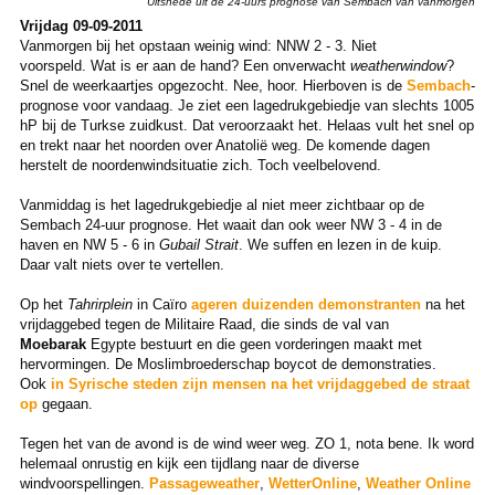
Uitsnede uit de 24-uurs prognose van Sembach van vanmorgen
Vrijdag 09-09-2011
Vanmorgen bij het opstaan weinig wind: NNW 2 - 3. Niet
voorspeld. Wat is er aan de hand? Een onverwacht
weatherwindow
?
Snel de weerkaartjes opgezocht. Nee, hoor. Hierboven is de
Sembach
-
prognose voor vandaag. Je ziet een lagedrukgebiedje van slechts 1005
hP bij de Turkse zuidkust. Dat veroorzaakt het. Helaas vult het snel op
en trekt naar het noorden over Anatolië weg. De komende dagen
herstelt de noordenwindsituatie zich. Toch veelbelovend.
Vanmiddag is het lagedrukgebiedje al niet meer zichtbaar op de
Sembach 24-uur prognose. Het waait dan ook weer NW 3 - 4 in de
haven en NW 5 - 6 in
Gubail Strait
. We suffen en lezen in de kuip.
Daar valt niets over te vertellen.
Op het
Tahrirplein
in Caïro
ageren duizenden demonstranten
na het
vrijdaggebed tegen de Militaire Raad, die sinds de val van
Moebarak
Egypte bestuurt en die geen vorderingen maakt met
hervormingen. De Moslimbroederschap boycot de demonstraties.
Ook
in Syrische steden zijn mensen na het vrijdaggebed de straat
op
gegaan.
Tegen het van de avond is de wind weer weg. ZO 1, nota bene. Ik word
helemaal onrustig en kijk een tijdlang naar de diverse
windvoorspellingen.
Passageweather
,
WetterOnline
,
Weather Online