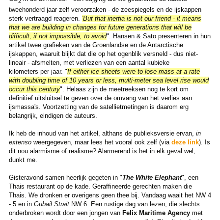
2
tweehonderd jaar zelf veroorzaken - de zeespiegels en de ijskappen
sterk vertraagd reageren.
'But that inertia is not our friend - it means
that we are building in changes for future generations that will be
difficult, if not impossible, to avoid
". Hansen & Sato presenteren in hun
artikel twee grafieken van de Groenlandse en de Antarctische
ijskappen, waaruit blijkt dat die op het ogenblik versneld - dus niet-
lineair - afsmelten, met verliezen van een aantal kubieke
kilometers per jaar. "
If either ice sheets were to lose mass at a rate
with doubling time of 10 years or less, multi-meter sea level rise would
occur this century
". Helaas zijn de meetreeksen nog te kort om
definitief uitsluitsel te geven over de omvang van het verlies aan
ijsmassa's. Voortzetting van de satellietmetingen is daarom erg
belangrijk, eindigen de auteurs.
Ik heb de inhoud van het artikel, althans de publieksversie ervan,
in
extenso
weergegeven, maar lees het vooral ook zelf (via
deze link
). Is
dit nou alarmisme of realisme? Alarmerend is het in elk geval wel,
dunkt me.
Gisteravond samen heerlijk gegeten in "
The White Elephant
", een
Thais restaurant op de kade. Geraffineerde gerechten maken die
Thais. We dronken er overigens geen thee bij. Vandaag waait het NW 4
- 5 en in
Gubail Strait
NW 6. Een rustige dag van lezen, die slechts
onderbroken wordt door een jongen van
Felix Maritime Agency
met