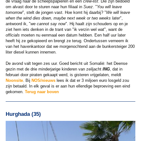
de vraag naar de scheepspapieren en een
crew-list
. Die zijn bedoeld
om alvast door te sturen naar hun filiaal in
Suez
. "
You will leave
tomorrow
", stelt de jongen vast. Hoe komt hij daarbij? "
We will leave
when the wind dies down, maybe next week or two weeks later
",
antwoord ik, "
we cannot say now
". Hij haalt zijn schouders op en je
ziet hem iets denken in de trant van "ik verzin wel wat", want de
officials
moeten nu eenmaal een datum hebben. Een half uur later
heeft hij ze gekopieerd en brengt ze terug. Ondertussen verneem ik
van het havenkantoor dat we morgenochtend aan de bunkersteiger 200
liter diesel kunnen innemen.
De avond valt tegen zes uur. Goed bericht uit Somalië: het Deense
gezin met de drie minderjarige kinderen van zeiljacht
ING
, dat in
februari door piraten gekaapt werd, is gisteren vrijgelaten, meldt
Noonsite
. Bij
NOS/nieuws
lees ik dat er 3 miljoen euro losgeld zou
zijn betaald. In elk geval is er aan hun ellendige beproeving een eind
gekomen.
Terug naar boven
Hurghada (35)