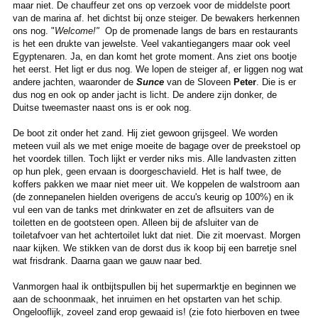
maar niet. De chauffeur zet ons op verzoek voor de middelste poort
van de marina af. het dichtst bij onze steiger. De bewakers herkennen
ons nog. "
Welcome!"
Op de promenade langs de bars en restaurants
is het een drukte van jewelste. Veel vakantiegangers maar ook veel
Egyptenaren. Ja, en dan komt het grote moment. Ans ziet ons bootje
het eerst. Het ligt er dus nog. We lopen de steiger af, er liggen nog wat
andere jachten, waaronder de
Sunce
van de Sloveen
Peter
. Die is er
dus nog en ook op ander jacht is licht. De andere zijn donker, de
Duitse tweemaster naast ons is er ook nog.
De boot zit onder het zand. Hij ziet gewoon grijsgeel. We worden
meteen vuil als we met enige moeite de bagage over de preekstoel op
het voordek tillen. Toch lijkt er verder niks mis. Alle landvasten zitten
op hun plek, geen ervaan is doorgeschavield. Het is half twee, de
koffers pakken we maar niet meer uit. We koppelen de walstroom aan
(de zonnepanelen hielden overigens de accu's keurig op 100%) en ik
vul een van de tanks met drinkwater en zet de aflsuiters van de
toiletten en de gootsteen open. Alleen bij de afsluiter van de
toiletafvoer van het achtertoilet lukt dat niet. Die zit moervast. Morgen
naar kijken. We stikken van de dorst dus ik koop bij een barretje snel
wat frisdrank. Daarna gaan we gauw naar bed.
Vanmorgen haal ik ontbijtspullen bij het supermarktje en beginnen we
aan de schoonmaak, het inruimen en het opstarten van het schip.
Ongelooflijk, zoveel zand erop gewaaid is! (zie foto hierboven en twee