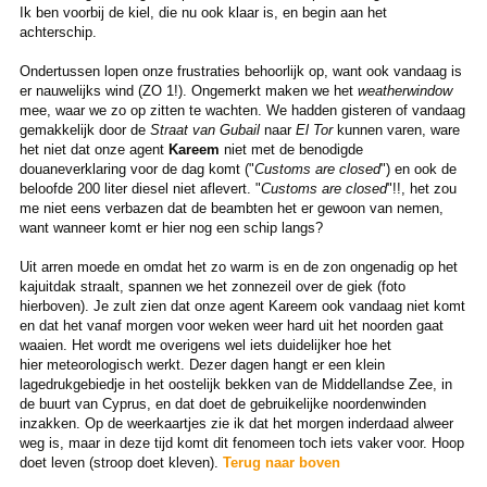
Ik ben voorbij de kiel, die nu ook klaar is, en begin aan het
achterschip.
Ondertussen lopen onze frustraties behoorlijk op, want ook vandaag is
er nauwelijks wind (ZO 1!). Ongemerkt maken we het
weatherwindow
mee, waar we zo op zitten te wachten. We hadden gisteren of vandaag
gemakkelijk door de
Straat van Gubail
naar
El Tor
kunnen varen, ware
het niet dat onze agent
Kareem
niet met de benodigde
douaneverklaring voor de dag komt ("
Customs are closed
") en ook de
beloofde 200 liter diesel niet aflevert. "
Customs are closed
"!!, het zou
me niet eens verbazen dat de beambten het er gewoon van nemen,
want wanneer komt er hier nog een schip langs?
Uit arren moede en omdat het zo warm is en de zon ongenadig op het
kajuitdak straalt, spannen we het zonnezeil over de giek (foto
hierboven). Je zult zien dat onze agent Kareem ook vandaag niet komt
en dat het vanaf morgen voor weken weer hard uit het noorden gaat
waaien. Het wordt me overigens wel iets duidelijker hoe het
hier meteorologisch werkt. Dezer dagen hangt er een klein
lagedrukgebiedje in het oostelijk bekken van de Middellandse Zee, in
de buurt van Cyprus, en dat doet de gebruikelijke noordenwinden
inzakken. Op de weerkaartjes zie ik dat het morgen inderdaad alweer
weg is, maar in deze tijd komt dit fenomeen toch iets vaker voor. Hoop
doet leven (stroop doet kleven).
Terug naar boven