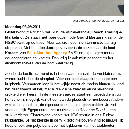
Het pleintje in de wijk naast de marina
Maandag 05-09-2011
Gisteravond meldt zich per SMS de wijnleverancier,
Reach Trading &
Marketing
. Ze staan met twee dozen rode
Grand Marquis
klaar bij de
HSBC-
bank op de kade. Mooi zo, die houdt zich tenminste aan zijn
afspraken. Met het steekkarretje vervoer ik de dozen naar de boot.
Kareem
van
Felix Maritime Agency
SMS't dat hij morgen met de
douanepapieren zal komen. Dan krijg ik ook mijn paspoort en het
eigendomsbewijs van de boot weer terug.
Zonder de koelte van wind is het een warme nacht. De ventilator stuwt
warme lucht door de slaaphut. Voor een deel slaap ik buiten op een
kuipbank. Vanmorgen loop ik het wijkje naast de marina binnen. Ik vind
het daar steeds leuker, met al die kleine zaakjes en de levendige
drukte die er heerst. In de meeste zaakjes staat een gebedsdienst op
het scherm, mogelijk vanuit een van de plaatselijke moskeeën. Andere
winkeltjes zijn dicht, de eigenaar is misschien gaan bidden. Je ziet
voornamelijk Egyptenaren, het toerisme van
Sheraton Road
is een
stuk verderop. Gisteravond knapte het 10W-peertje in ons Turkse
kuiplampje. Bij het pleintje in de wijk (foto hierboven) vind ik nieuwe. Ik
koop er ook een potje beits voor het bijkleuren van het teakhouten