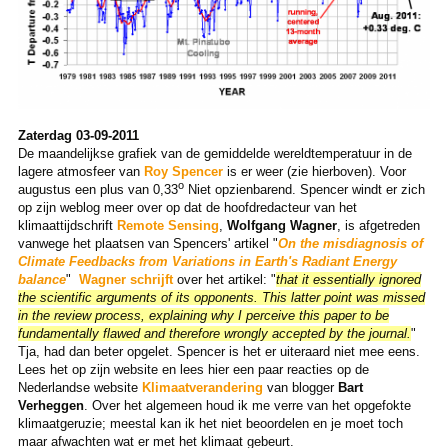
Zaterdag 03-09-2011
De maandelijkse grafiek van de gemiddelde wereldtemperatuur in de
lagere atmosfeer van
Roy Spencer
is er weer (zie hierboven). Voor
o
augustus een plus van 0,33
Niet opzienbarend. Spencer windt er zich
op zijn weblog meer over op dat de hoofdredacteur van het
klimaattijdschrift
Remote Sensing
,
Wolfgang Wagner
, is afgetreden
vanwege het plaatsen van Spencers' artikel "
On the misdiagnosis of
Climate Feedbacks from Variations in Earth's Radiant Energy
balance
"
Wagner schrijft
over het artikel: "
that it essentially ignored
the scientific arguments of its opponents. This latter point was missed
in the review process, explaining why I perceive this paper to be
fundamentally flawed and therefore wrongly accepted by the journal.
"
Tja, had dan beter opgelet. Spencer is het er uiteraard niet mee eens.
Lees het op zijn website en lees hier een paar reacties op de
Nederlandse website
Klimaatverandering
van blogger
Bart
Verheggen
. Over het algemeen houd ik me verre van het opgefokte
klimaatgeruzie; meestal kan ik het niet beoordelen en je moet toch
maar afwachten wat er met het klimaat gebeurt.