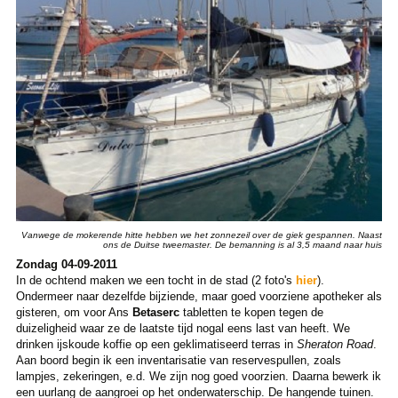
Vanwege de mokerende hitte hebben we het zonnezeil over de giek gespannen. Naast
ons de Duitse tweemaster. De bemanning is al 3,5 maand naar huis
Zondag 04-09-2011
In de ochtend maken we een tocht in de stad (2 foto's
hier
).
Ondermeer naar dezelfde bijziende, maar goed voorziene apotheker als
gisteren, om voor Ans
Betaserc
tabletten te kopen tegen de
duizeligheid waar ze de laatste tijd nogal eens last van heeft. We
drinken ijskoude koffie op een geklimatiseerd terras in
Sheraton Road
.
Aan boord begin ik een inventarisatie van reservespullen, zoals
lampjes, zekeringen, e.d. We zijn nog goed voorzien. Daarna bewerk ik
een uurlang de aangroei op het onderwaterschip. De hangende tuinen.