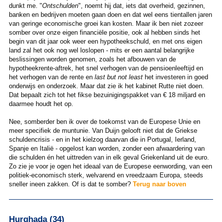
dunkt me. "
Ontschulden
", noemt hij dat, iets dat overheid, gezinnen,
banken en bedrijven moeten gaan doen en dat wel eens tientallen jaren
van geringe economische groei kan kosten. Maar ik ben niet zozeer
somber over onze eigen financiële positie, ook al hebben sinds het
begin van dit jaar ook weer een hypotheekschuld, en met ons eigen
land zal het ook nog wel loslopen - mits er een aantal belangrijke
beslissingen worden genomen, zoals het afbouwen van de
hypotheekrente-aftrek, het snel verhogen van de pensioenleeftijd en
het verhogen van de rente en
last but not least
het investeren in goed
onderwijs en onderzoek. Maar dat zie ik het kabinet Rutte niet doen.
Dat bepaalt zich tot het fikse bezuinigingspakket van € 18 miljard en
daarmee houdt het op.
Nee, somberder ben ik over de toekomst van de Europese Unie en
meer specifiek de muntunie. Van Duijn gelooft niet dat de Griekse
schuldencrisis - en in het kielzog daarvan die in Portugal, Ierland,
Spanje en Italië - opgelost kan worden, zonder een afwaardering van
die schulden én het uittreden van in elk geval Griekenland uit de euro.
Zo zie je voor je ogen het ideaal van de Europese eenwording, van een
politiek-economisch sterk, welvarend en vreedzaam Europa, steeds
sneller ineen zakken. Of is dat te somber?
Terug naar boven
Hurghada (34)