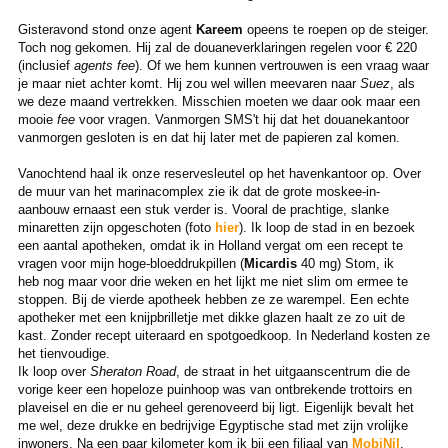
Gisteravond stond onze agent
Kareem
opeens te roepen op de steiger.
Toch nog gekomen. Hij zal de douaneverklaringen regelen voor € 220
(inclusief
agents fee
). Of we hem kunnen vertrouwen is een vraag waar
je maar niet achter komt. Hij zou wel willen meevaren naar
Suez
, als
we deze maand vertrekken. Misschien moeten we daar ook maar een
mooie
fee
voor vragen. Vanmorgen SMS't hij dat het douanekantoor
vanmorgen gesloten is en dat hij later met de papieren zal komen.
Vanochtend haal ik onze reservesleutel op het havenkantoor op. Over
de muur van het marinacomplex zie ik dat de grote moskee-in-
aanbouw ernaast een stuk verder is. Vooral de prachtige, slanke
minaretten zijn opgeschoten (foto
hier
). Ik loop de stad in en bezoek
een aantal apotheken, omdat ik in Holland vergat om een recept te
vragen voor mijn hoge-bloeddrukpillen (
Micardis
40 mg) Stom, ik
heb nog maar voor drie weken en het lijkt me niet slim om ermee te
stoppen. Bij de vierde apotheek hebben ze ze warempel. Een echte
apotheker met een knijpbrilletje met dikke glazen haalt ze zo uit de
kast. Zonder recept uiteraard en spotgoedkoop. In Nederland kosten ze
het tienvoudige.
Ik loop over
Sheraton Road
, de straat in het uitgaanscentrum die de
vorige keer een hopeloze puinhoop was van ontbrekende trottoirs en
plaveisel en die er nu geheel gerenoveerd bij ligt. Eigenlijk bevalt het
me wel, deze drukke en bedrijvige Egyptische stad met zijn vrolijke
inwoners. Na een paar kilometer kom ik bij een filiaal van
MobiNil
,