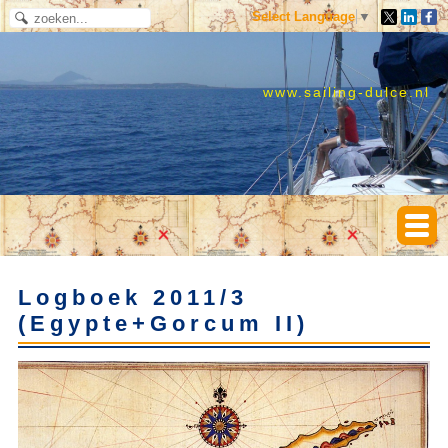
Select Language
▼
www.sailing-dulce.nl
Logboek 2011/3
(Egypte+Gorcum II)