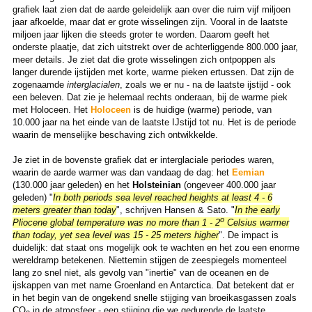
grafiek laat zien dat de aarde geleidelijk aan over die ruim vijf miljoen
jaar afkoelde, maar dat er grote wisselingen zijn. Vooral in de laatste
miljoen jaar lijken die steeds groter te worden. Daarom geeft het
onderste plaatje, dat zich uitstrekt over de achterliggende 800.000 jaar,
meer details. Je ziet dat die grote wisselingen zich ontpoppen als
langer durende ijstijden met korte, warme pieken ertussen. Dat zijn de
zogenaamde
interglacialen
, zoals we er nu - na de laatste ijstijd - ook
een beleven. Dat zie je helemaal rechts onderaan, bij de warme piek
met Holoceen. Het
Holoceen
is de huidige (warme) periode, van
10.000 jaar na het einde van de laatste IJstijd tot nu. Het is de periode
waarin de menselijke beschaving zich ontwikkelde.
Je ziet in de bovenste grafiek dat er interglaciale periodes waren,
waarin de aarde warmer was dan vandaag de dag: het
Eemian
(130.000 jaar geleden) en het
Holsteinian
(ongeveer 400.000 jaar
geleden) "
In both periods sea level reached heights at least 4 - 6
meters greater than today
", schrijven Hansen & Sato. "
In the early
o
Pliocene global temperature was no more than 1 - 2
Celsius warmer
than today, yet sea level was 15 - 25 meters higher
". De impact is
duidelijk: dat staat ons mogelijk ook te wachten en het zou een enorme
wereldramp betekenen. Niettemin stijgen de zeespiegels momenteel
lang zo snel niet, als gevolg van "inertie" van de oceanen en de
ijskappen van met name Groenland en Antarctica. Dat betekent dat er
in het begin van de ongekend snelle stijging van broeikasgassen zoals
CO
in de atmosfeer - een stijging die we gedurende de laatste