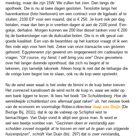
meekrijg, maar die zijn 15W. We zullen het zien. Dan langs de
apotheek. Die is nu al twee dagen gesloten. Tenslotte langs het
havenkantoor (foto hierboven) om een contract voor de ligplaats af te
sluiten: 2100 EP voor een maand, dat is € 250. Je kunt ook per dag
betalen, maar dan ben je in veertien dagen al aan de 2100 pond. Een
gokje, derhalve. Morgen kunnen we 200 liter diesel tanken voor € 200
bij de bunkersteiger van de duiksafari-boten. Die is in elk geval van
goede kwaliteit. Een van de beambtes op het kantoor vraagt of ik een
fles rode wijn voor hem heb. Zeker van onze transactie van gisteren
gehoord. Egyptenaren zijn gewend om ongegeneerd om cadeautjes te
vragen. "
Of course, my fiend, I will bring you one
" Onze gevoelens
over het langer durende oponthoud, dat zich nu begint af te
tekenen, zijn tamelijk lakoniek. Alleen hoop ik niet dat de lethargie die
de vorige keer begon toe te slaan, ook nu de kop weer opsteekt.
Nu de wind weer waait is het onder de bimini in de kuip beter toeven.
Het zonnezeil kanaliseert de wind recht de kuip in, waar we ieder op
een bank liggen te lezen. Ik lees het boek "
De Schuldenberg. Hoe de
wereldwijde schuldenlast ons allemaal gaat raken
" uit, het nieuwe boek
van de econoom en voormalige Robeco-directeur
Jaap van Duijn
(De
Bezige Bij, 2011), dat ik op de valreep op Schiphol wist te
bemachtigen. Van Duijn vond ik altijd een gisse man. Ik word er
wel een beetje somber van. "
Gezinnen doen er verstandig aan
schulden zoveel mogelijk af te lossen en niet uit te gaan van stijgende
huizenprijzen
", schrijft Van Duijn (blz. 297) dat is zeer verstandig,