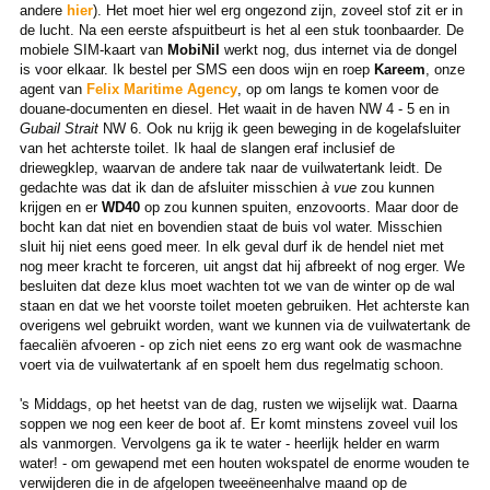
andere
hier
). Het moet hier wel erg ongezond zijn, zoveel stof zit er in
de lucht. Na een eerste afspuitbeurt is het al een stuk toonbaarder. De
mobiele SIM-kaart van
MobiNil
werkt nog, dus internet via de dongel
is voor elkaar. Ik bestel per SMS een doos wijn en roep
Kareem
, onze
agent van
Felix Maritime Agency
, op om langs te komen voor de
douane-documenten en diesel. Het waait in de haven NW 4 - 5 en in
Gubail Strait
NW 6. Ook nu krijg ik geen beweging in de kogelafsluiter
van het achterste toilet. Ik haal de slangen eraf inclusief de
driewegklep, waarvan de andere tak naar de vuilwatertank leidt. De
gedachte was dat ik dan de afsluiter misschien
à vue
zou kunnen
krijgen en er
WD40
op zou kunnen spuiten, enzovoorts. Maar door de
bocht kan dat niet en bovendien staat de buis vol water. Misschien
sluit hij niet eens goed meer. In elk geval durf ik de hendel niet met
nog meer kracht te forceren, uit angst dat hij afbreekt of nog erger. We
besluiten dat deze klus moet wachten tot we van de winter op de wal
staan en dat we het voorste toilet moeten gebruiken. Het achterste kan
overigens wel gebruikt worden, want we kunnen via de vuilwatertank de
faecaliën afvoeren - op zich niet eens zo erg want ook de wasmachne
voert via de vuilwatertank af en spoelt hem dus regelmatig schoon.
's Middags, op het heetst van de dag, rusten we wijselijk wat. Daarna
soppen we nog een keer de boot af. Er komt minstens zoveel vuil los
als vanmorgen. Vervolgens ga ik te water - heerlijk helder en warm
water! - om gewapend met een houten wokspatel de enorme wouden te
verwijderen die in de afgelopen tweeëneenhalve maand op de