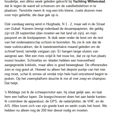
houdertje, een dikke week geleden gekocht bij
Yachting Willemstad
,
dat ik tegen de wand wil schoeven om de satelliettelefoon in te
plaatsen. Tenslotte neem ik nog een kilo kleine, zoete druiven mee
voor mijn geliefde, die daar gek op is.
Ook vandaag weinig wind in
Hurghada
, N 1 - 2, maar wél in de
Straat
van Gubail
. Kareem brengt inderdaad de douanepapieren, die geldig
zijn tot 28 september (dan moeten we het land uit zijn), en mijn
paspoort en de bootpapieren. Ik duik weer onder de boot om de rest
van het onderwaterschip schoon te borstelen. Nu zie ik ook dat de
twee vuilniszakken, die ik tweeëneenhalve maand geleden om de
schroef bond, tamelijk vergaan zijn. Er hangen lange sluiers van
aangroei aan. Met een mes snijd ik het touw los, dat ze op hun plaats
moest houden. Schroefas en -bladen hebben een hoeveelheid
aangegroeide kokkels, maar alles is goed beweegbaar. De offeranodes
zien er nog goed uit. Hoewel nu alleen het diepste puntje van het roer
nog moet, schei ik ermee uit omdat mijn hele huid ontzettend begint te
jeuken. Op het zwemplatform douche ik me af met zeep en shampoo.
Dat helpt.
's Middags zet ik de scheepsmotor aan, hij slaat gelijk aan, en laat
hem een halfuur lopen. De boegschroeven doen het aan beide kanten.
Ik controleer de apparatuur, de GPS, de radar/plotter, de VHF, en de
AIS. Alles toont zich van zijn goede kant en werkt zoals het hoort. We
hebben nu alleen nog de 200 liter diesel nodig en moeten