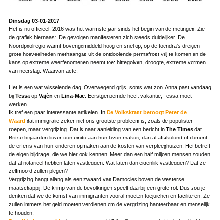
Dinsdag 03-01-2017
Het is nu officieel: 2016 was het warmste jaar sinds het begin van de metingen. Zie
de grafiek hiernaast. De gevolgen manifesteren zich steeds duidelijker. De
Noordpoolregio warmt bovengemiddeld hoog en snel op, op de toendra's dreigen
grote hoeveelheden methaangas uit de ontdooiende permafrost vrij te komen en de
kans op extreme weerfenomenen neemt toe: hittegolven, droogte, extreme vormen
van neerslag. Waarvan acte.
Het is een wat wisselende dag. Overwegend grijs, soms wat zon. Anna past vandaag
bij
Tessa
op
Vajèn
en
Lina-Mae
. Eerstgenoemde heeft vakantie, Tessa moet
werken.
Ik tref een paar interessante artikelen. In
De Volkskrant betoogt Peter de
Waard
dat immigratie zeker niet ons grootste probleem is, zoals de populisten
roepen, maar vergrijzing. Dat is naar aanleiding van een bericht in
The Times
dat
Britse bejaarden liever een einde aan hun leven maken, dan al aftakelend of dement
de erfenis van hun kinderen opmaken aan de kosten van verpleeghuizen. Het betreft
de eigen bijdrage, die we hier ook kennen. Meer dan een half miljoen mensen zouden
dat al notarieel hebben laten vastleggen. Wat laten dan eigenlijk vastleggen? Dat ze
zelfmoord zullen plegen?
Vergrijzing hangt allang als een zwaard van Damocles boven de westerse
maatschappij. De krimp van de bevolkingen speelt daarbij een grote rol. Dus zou je
denken dat we de komst van immigranten vooral moeten toejuichen en faciliteren. Ze
zullen immers het geld moeten verdienen om de vergrijzing hanteerbaar en menselijk
te houden.