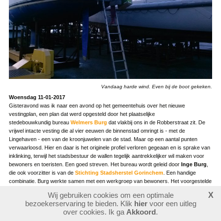
Vandaag harde wind. Even bij de boot gekeken.
Woensdag 11-01-2017
Gisteravond was ik naar een avond op het gemeentehuis over het nieuwe
vestingplan, een plan dat werd opgesteld door het plaatselijke
stedebouwkundig bureau
Welmers Burg
dat vlakbij ons in de Robberstraat zit. De
vrijwel intacte vesting die al vier eeuwen de binnenstad omringt is - met de
Lingehaven - een van de kroonjuwelen van de stad. Maar op een aantal punten
verwaarloosd. Hier en daar is het originele profiel verloren gegeaan en is sprake van
inklinking, terwijl het stadsbestuur de wallen tegelijk aantrekkelijker wil maken voor
bewoners en toeristen. Een goed streven. Het bureau wordt geleid door
Inge Burg
,
die ook voorzitter is van de
Stichting Stadsherstel Gorinchem
. Een handige
combinatie. Burg werkte samen met een werkgroep van bewoners. Het voorgestelde
vestingplan ziet er aardig uit. Ondermeer worden de wallen verhoogd (samen met
Wij gebruiken cookies om een optimale
X
Rijkswaterstaat) en de profielen in originale staat teruggebracht, de wandelpaden
bezoekerservaring te bieden. Klik
hier
voor een uitleg
verbeterd en de diverse coupures (de doorgangen waar eens de stadspoorten
over cookies. Ik ga
Akkoord
.
waren) versmald. Dat laatste is om rustiger rijgedrag van auto's te stimuleren en de