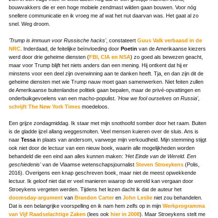
bouwvakkers die er een hoge mobiele zendmast wilden gaan bouwen. Voor nóg
snellere communicatie en ik vroeg me af wat het nut daarvan was. Het gaat al zo
snel. Weg droom.
'Trump is immuun voor Russische hacks'
, constateert
Guus Valk verbaasd in de
NRC
. Inderdaad, de feitelijke beïnvloeding door
Poetin
van de Amerikaanse kiezers
werd door drie geheime diensten (
FBI, CIA en NSA
) zo goed als bewezen geacht,
maar voor Trump blijft het niets anders dan een mening. Hij ontkent dat hij er
minstens voor een deel zijn overwinning aan te danken heeft. Tja, en dan zijn dit de
geheime diensten met wie Trump nauw moet gaan samenwerken. Niet feiten zullen
de Amerikaanse buitenlandse politiek gaan bepalen, maar de privé-opvattingen en
onderbuikgevoelens van een macho-populist.
'How we fool ourselves on Russia'
,
schrijft The New York Times
moedeloos.
Een grijze zondagmiddag. Ik staar met mijn snothoofd somber door het raam. Buiten
is de gladde ijzel allang weggesmolten. Veel mensen kuieren over de sluis. Ans is
naar
Tessa
in plaats van andersom, vanwege mijn verkoudheid. Mijn stemming stijgt
ook niet door de lectuur van een nieuw boek, waarin alle mogelijkheden worden
behandeld die een eind aan alles kunnen maken:
'Het Einde van de Wereld. Een
geschiedenis'
van de Vlaamse wetenschapsjournalist
Steven Stroeykens
(Polis,
2016). Overigens een knap geschreven boek, maar niet de meest opwekkende
lectuur. Ik geloof niet dat er veel manieren waarop de wereld kan vergaan door
Stroeykens vergeten werden. Tijdens het lezen dacht ik dat de auteur het
doomsday-argument
van
Brandon Carter
en
John Leslie
niet zou behandelen.
Dat is een belangrijke voorspelling en ik nam hem zelfs op in mijn
Werkprogramma
van Vijf Raadselachtige Zaken
(lees ook
hier in 2008
). Maar Stroeykens stelt me