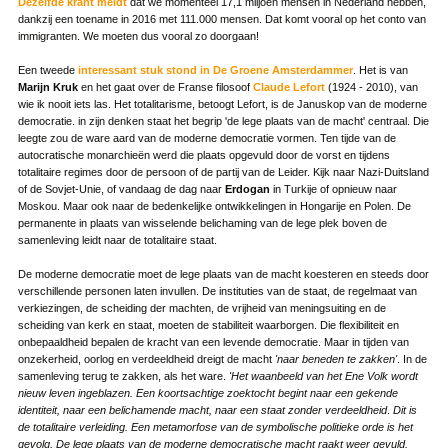
Dezelfde krant meldt
dat we momenteel 17,1 miljoen mensen in Nederland hebben,
dankzij een toename in 2016 met 111.000 mensen. Dat komt vooral op het conto van
immigranten. We moeten dus vooral zo doorgaan!
Een tweede
interessant stuk stond in De Groene Amsterdammer
. Het is van
Marijn Kruk
en het gaat over de Franse filosoof
Claude Lefort
(1924 - 2010), van
wie ik nooit iets las. Het totalitarisme, betoogt Lefort, is de Januskop van de moderne
democratie. in zijn denken staat het begrip 'de lege plaats van de macht' centraal. Die
leegte zou de ware aard van de moderne democratie vormen. Ten tijde van de
autocratische monarchieën werd die plaats opgevuld door de vorst en tijdens
totalitaire regimes door de persoon of de partij van de Leider. Kijk naar Nazi-Duitsland
of de Sovjet-Unie, of vandaag de dag naar
Erdogan
in Turkije of opnieuw naar
Moskou. Maar ook naar de bedenkelijke ontwikkelingen in Hongarije en Polen. De
permanente in plaats van wisselende belichaming van de lege plek boven de
samenleving leidt naar de totalitaire staat.
De moderne democratie moet de lege plaats van de macht koesteren en steeds door
verschillende personen laten invullen. De instituties van de staat, de regelmaat van
verkiezingen, de scheiding der machten, de vrijheid van meningsuiting en de
scheiding van kerk en staat, moeten de stabiliteit waarborgen. Die flexibiliteit en
onbepaaldheid bepalen de kracht van een levende democratie. Maar in tijden van
onzekerheid, oorlog en verdeeldheid dreigt de macht
'naar beneden te zakken'
. In de
samenleving terug te zakken, als het ware.
'Het waanbeeld van het Ene Volk wordt
nieuw leven ingeblazen. Een koortsachtige zoektocht begint naar een gekende
identiteit, naar een belichamende macht, naar een
staat
zonder
verdeeldheid
.
Dit is
de totalitaire verleiding. Een metamorfose van de symbolische politieke orde is het
gevolg. De lege plaats van de moderne democratische macht raakt weer gevuld.