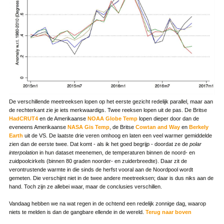
De verschillende meetreeksen lopen op het eerste gezicht redelijk parallel, maar aan
de rechterkant zie je iets merkwaardigs. Twee reeksen lopen uit de pas. De Britse
HadCRUT4
en de Amerikaanse
NOAA Globe Temp
lopen dieper door dan de
eveneens Amerikaanse
NASA Gis Temp
, de Britse
Cowtan and Way
en
Berkely
Earth
uit de VS. De laatste drie veren omhoog en laten een veel warmer gemiddelde
zien dan de eerste twee. Dat komt - als ik het goed begrijp - doordat ze de
polar
interpolation
in hun dataset meenemen, de temperaturen binnen de noord- en
zuidpoolcirkels (binnen 80 graden noorder- en zuiderbreedte). Daar zit de
verontrustende warmte in die sinds de herfst vooral aan de Noordpool wordt
gemeten. Die verschijnt niet in de twee andere meetreeksen; daar is dus niks aan de
hand. Toch zijn ze allebei waar, maar de conclusies verschillen.
Vandaag hebben we na wat regen in de ochtend een redelijk zonnige dag, waarop
niets te melden is dan de gangbare ellende in de wereld.
Terug naar boven