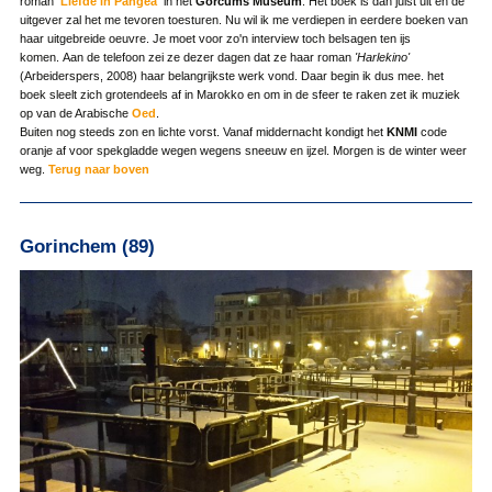
roman
'Liefde in Pangea'
in het
Gorcums Museum
. Het boek is dan juist uit en de
uitgever zal het me tevoren toesturen. Nu wil ik me verdiepen in eerdere boeken van
haar uitgebreide oeuvre. Je moet voor zo'n interview toch belsagen ten ijs
komen. Aan de telefoon zei ze dezer dagen dat ze haar roman
'Harlekino'
(Arbeiderspers, 2008) haar belangrijkste werk vond. Daar begin ik dus mee. het
boek sleelt zich grotendeels af in Marokko en om in de sfeer te raken zet ik muziek
op van de Arabische
Oed
.
Buiten nog steeds zon en lichte vorst. Vanaf middernacht kondigt het
KNMI
code
oranje af voor spekgladde wegen wegens sneeuw en ijzel. Morgen is de winter weer
weg.
Terug naar boven
Gorinchem (89)