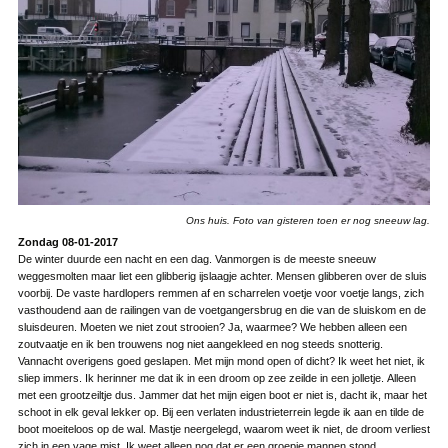
Ons huis. Foto van gisteren toen er nog sneeuw lag.
Zondag 08-01-2017
De winter duurde een nacht en een dag. Vanmorgen is de meeste sneeuw
weggesmolten maar liet een glibberig ijslaagje achter. Mensen glibberen over de sluis
voorbij. De vaste hardlopers remmen af en scharrelen voetje voor voetje langs, zich
vasthoudend aan de railingen van de voetgangersbrug en die van de sluiskom en de
sluisdeuren. Moeten we niet zout strooien? Ja, waarmee? We hebben alleen een
zoutvaatje en ik ben trouwens nog niet aangekleed en nog steeds snotterig.
Vannacht overigens goed geslapen. Met mijn mond open of dicht? Ik weet het niet, ik
sliep immers. Ik herinner me dat ik in een droom op zee zeilde in een jolletje. Alleen
met een grootzeiltje dus. Jammer dat het mijn eigen boot er niet is, dacht ik, maar het
schoot in elk geval lekker op. Bij een verlaten industrieterrein legde ik aan en tilde de
boot moeiteloos op de wal. Mastje neergelegd, waarom weet ik niet, de droom verliest
zich in een vage mist. Ik weet alleen nog dat er een groepje mannen stond,