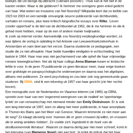
boekjes die De Bezige Bij uitbracht ('Literaire pockets'). Thuis kan ik het niet in de
kasten vinden. Waar is die gebleven? Ik herinner me overigens geen enkel gedicht
van haar. Wat weten we trouwens van Nel Noordzij? Wikipedia leert dat ze leefde van
1923 tot 2003 en een tamelijk omvangrijk oeuvre publiceerde van dichtbundels,
varhalen en romans, plus twee kritisch-biografische essays over
Rilke
.
'Leven
zonder opperhuid'
is de titel van de dichtbundel uit 1962, die ik me herinner en die ik
gehad moet hebben, maar op de een of andere manier kwijtraakte.
Ik zoek op internet verder. Aanvankelijk zou Noordzij verpleegkundige worden; ze
was tijdens de oorlog in opleiding in het Antonie van Leeuwenhoekziekenhuis in
Amsterdam en nam deel aan het verzet. Daarna studeerde ze pedagogiek, een
studie die ze niet afmaakte. Haar beide huwelijke eindigden in echtscheiding; het
laatste in 1964. Haar man was niet gecharmeerd van alle ophef die haar vrijmoedige
romans teweegbrachten. Net als bij haar collega
Anna Blaman
kwam er lesbische
liefde in voor. In de jaren 70 publiceerde ze geen literatuur meer, maar enige boeken
over grafologie en parapsychologische onderwerpen en daarna was het afgelopen,
althans met publiceren. Ze werd psycholoog en zou later ook nog geneeskunde gaan
studeren. Bij
DBNL
vind ik een tekening uit 1957 van haar gezicht (zie hier rechts
boven).
Een monografie over de Nederlandse en Vlaamse letteren (uit 1985) op DBNL
spreekt over haar van een 'ongeremd weergeven van de realiteit' en 'openhartige
lyriek' en van verwantschap met niemand minder dan
Emily Dicksinson
. Er is ook
een lang interview uit 1997, toen ze allang niet meer publiceerde, in haar woonplaats
in Thonon-les-Bains aan het Meer van Geneve. Waarom timmerde ze niet meer aan
de weg? Ze klaagt uitvoerig over
'mannen die er geen vrouwen bij willen, en vrouwen
die te weinig ambities
hebben'
. Ze voelde zich
'ingedeeld in de hoek van de
desillusionerende literatuur'
. Waarom ze daarna dertig jaar niet meer schreef, komt in
het interview (van
Marianne Vogel
) niet aan bod. Je krijgt de indruk dat het haar