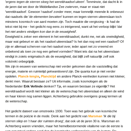
'
ergens tegen de sterren sloeg het wereldraadsel uiteen
'. Tenminste, dat dacht ik in
de jaren dat we door de Middellandse Zee zwierven, maar er staat niet
'wereldraadsel'. Gewoon 'raadsel' zonder meer, maar kennelijk meende ik onbewust
dat raadsels die '
de elementen bevatten
' kunnen en tegen sterren uiteenslaan toch
minstens kosmisch van aard moeten zijn. Toch maakte die vergissing - ik had de
tekst niet bij me - het gedicht nog eens zo intrigerend, want uit het verloop blijkt '
dat
het niet anders eindigen kon dan in de eeuwigheid
'.
Eewigheid is zeker een element in het wereldraadsel, dunkt me, net als oneindigheid,
maar wat gebeurt er als het raadsel uiteenslaat? Is het dan nog wel een raadsel? Of
zijn er allemaal scherven van het raadsel over, ieder apart net zo vreemd en
onbekend als toen ze nog een geheel vormden? Want iets dat na het uiteenslaan
eindigt in zoiets enigmatisch als de eeuwigheid, dat blijft zelf natuurlijk zelf ook
volstrekt onbegrijpijk.
We zijn in eeuwen van wetenschap niet verder gekomen dan de vaststelling dat
energie, materie en ruimtetijd
gekwantiseerd
zijn. Die quanta kun je niet verder
opdelen.
Planck-lengte
,
Plancktijd
en andere Planck-eenheden kunnen niet kleiner,
denkt men. Waaruit bestaan ze? Uit informatie, zoals kosmologen als de
Nederlander
Erik Verlinde
denken? Tja, en waarom bestaan ze eigenlijk? Het
wereldraadsel wordt niet kleiner als de wetenschap het uiteenslaat en alleen de wind
en haar kleren nog samen liggen. Achterberg gebruikte overigens graag termen uit
de wetenschap.
Het gedicht dateert van omstreeks 1930. Toen was het gebruik van kosmische
termen in de poëzie in de mode. Denk aan het gedicht van
Marsman
'
Ik die bij
sterren sliep en 't haar der ruimten droeg
', dat ook uit de jaren 30 is. Marsman en
Achterberg waren vrienden, maar het hemelbestormende vitalisme van de eerste is