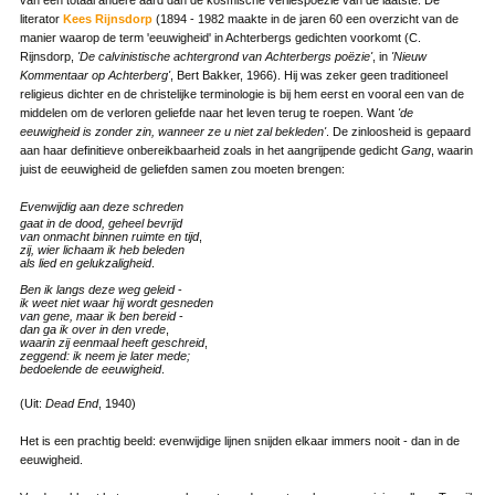
van een totaal andere aard dan de kosmische verliespoëzie van de laatste. De
literator
Kees Rijnsdorp
(1894 - 1982 maakte in de jaren 60 een overzicht van de
manier waarop de term 'eeuwigheid' in Achterbergs gedichten voorkomt (C.
Rijnsdorp,
'De calvinistische achtergrond van Achterbergs poëzie'
, in
'Nieuw
Kommentaar op Achterberg'
, Bert Bakker, 1966). Hij was zeker geen traditioneel
religieus dichter en de christelijke terminologie is bij hem eerst en vooral een van de
middelen om de verloren geliefde naar het leven terug te roepen. Want
'de
eeuwigheid is zonder zin, wanneer ze u niet zal bekleden'
. De zinloosheid is gepaard
aan haar definitieve onbereikbaarheid zoals in het aangrijpende gedicht
Gang
, waarin
juist de eeuwigheid de geliefden samen zou moeten brengen:
Evenwijdig aan deze schreden
gaat in de dood, geheel bevrijd
van onmacht binnen ruimte en tijd
,
zij, wier lichaam ik heb beleden
als lied en gelukzaligheid
.
Ben ik langs deze weg geleid
-
ik weet niet waar hij wordt gesneden
van gene, maar ik ben bereid
-
dan ga ik over in den vrede
,
waarin zij eenmaal heeft geschreid
,
zeggend: ik neem je later mede;
bedoelende de eeuwigheid
.
(Uit:
Dead End
, 1940)
Het is een prachtig beeld: evenwijdige lijnen snijden elkaar immers nooit - dan in de
eeuwigheid.