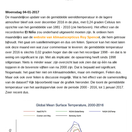
Woe
nsdag 04-01-2017
De maandelijkse
update
van de gemiddelde wereldtemperatuur in de lagere
atmosfeer bleef ook over december 2016 in de plus, met 0,24 graden Celsius ten
opzichte van het gemiddelde van 1881 - 2010 (zie hierboven). Het effect van de
recordsterke
El Niño
zou onderhand uitgewerkt moeten zijn. Ik ontleen hem
maandelijks aan de
website van klimaatscepticus Roy Spence
r
, die hem getrouw
bijhoudt. Het gaat om satellietmetingen en dus om feiten. Spencer kan het nioet laten
ook deze maand een wat zuur commentaar te leveren: de gemiddelde temperatuur
over 2016 is slechts 0,02 graden hoger dan die van het recordjaar 1998 - en dat is te
weinig om significant te zijn. Met als implicatie: de opwarming heeft sinds 1998
stilgestaan. Niets is minder waar: zijn overzicht laat ook zien dat op één na alle
topjaren in de bovenste vijftien van na 2000 zijn. Dat is bepaald wel significant.
Nogamaals: het gaat hier niet om klimaatmodellen, maar om metingen. Feiten dus.
Maar ook ook over feiten is discussie mogelijk. Wat is het effect van de samenstelling
van de dataset? Kijk bijvoorbeeld naar de grafiek hieronder. Die toont de gemiddelde
temperatuur van het aardoppervlak over de periode 2000 - 2016, tot 1 januari 2017.
Zeer recent dus.