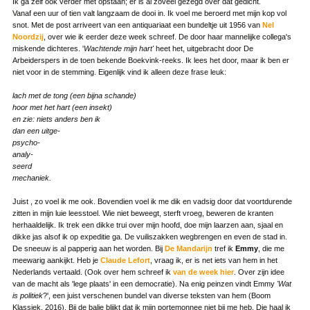
Ik ga zelf ook verder met opstaan; er is al zoveel gezegd over dat gedicht.
Vanaf een uur of tien valt langzaam de dooi in. Ik voel me beroerd met mijn kop vol
snot. Met de post arriveert van een antiquariaat een bundeltje uit 1956 van
Nel
Noordzij
, over wie ik eerder deze week schreef. De door haar mannelijke collega's
miskende dichteres. '
Wachtende mijn hart'
heet het, uitgebracht door De
Arbeiderspers in de toen bekende Boekvink-reeks. Ik lees het door, maar ik ben er
niet voor in de stemming. Eigenlijk vind ik alleen deze frase leuk:
lach met de tong (een bijna schande)
hoor met het hart (een insekt)
en zie: niets anders ben ik
dan een uitge-
psycho-
analy-
seerd
mechaniek.
Juist , zo voel ik me ook. Bovendien voel ik me dik en vadsig door dat voortdurende
zitten in mijn luie leesstoel. Wie niet beweegt, sterft vroeg, beweren de kranten
herhaaldelijk. Ik trek een dikke trui over mijn hoofd, doe mijn laarzen aan, sjaal en
dikke jas alsof ik op expeditie ga. De vuiliszakken wegbrengen en even de stad in.
De sneeuw is al papperig aan het worden. Bij
De Mandarijn
tref ik
Emmy
, die me
meewarig aankijkt. Heb je
Claude Lefort
, vraag ik, er is net iets van hem in het
Nederlands vertaald. (Ook over hem schreef ik
van de week hier
. Over zijn idee
van de macht als 'lege plaats' in een democratie). Na enig peinzen vindt Emmy
'Wat
is politiek
?', een juist verschenen bundel van diverse teksten van hem (Boom
Klassiek, 2016). Bij de balie blijkt dat ik mijn portemonnee niet bij me heb. Die haal ik