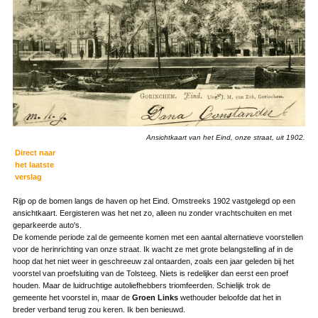
Ansichtkaart van het Eind, onze straat, uit 1902.
Direct naar
het laatste
verslag
Rijp op de bomen langs de haven op het Eind. Omstreeks 1902 vastgelegd op een
ansichtkaart. Eergisteren was het net zo, alleen nu zonder vrachtschuiten en met
geparkeerde auto's.
De komende periode zal de gemeente komen met een aantal alternatieve voorstellen
voor de herinrichting van onze straat. Ik wacht ze met grote belangstelling af in de
hoop dat het niet weer in geschreeuw zal ontaarden, zoals een jaar geleden bij het
voorstel van proefsluiting van de Tolsteeg. Niets is redelijker dan eerst een proef
houden. Maar de luidruchtige autoliefhebbers triomfeerden. Schielijk trok de
gemeente het voorstel in, maar de
Groen Links
wethouder beloofde dat het in
breder verband terug zou keren. Ik ben benieuwd.