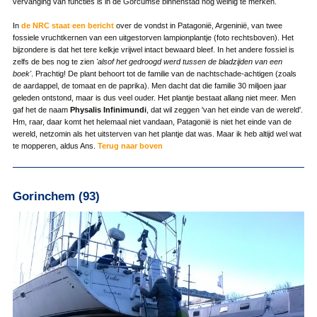
vervanging van functies is in de Gorcumse binnenstad nog weinig te merken.
In
de NRC staat een bericht
over de vondst in Patagonië, Argeninië, van twee
fossiele vruchtkernen van een uitgestorven lampionplantje (foto rechtsboven). Het
bijzondere is dat het tere kelkje vrijwel intact bewaard bleef. In het andere fossiel is
zelfs de bes nog te zien
'alsof het gedroogd werd tussen de bladzijden van een
boek'
. Prachtig! De plant behoort tot de familie van de nachtschade-achtigen (zoals
de aardappel, de tomaat en de paprika). Men dacht dat die familie 30 miljoen jaar
geleden ontstond, maar is dus veel ouder. Het plantje bestaat allang niet meer. Men
gaf het de naam
Physalis Infinimundi
, dat wil zeggen 'van het einde van de wereld'.
Hm, raar, daar komt het helemaal niet vandaan, Patagonië is niet het einde van de
wereld, netzomin als het uitsterven van het plantje dat was. Maar ik heb altijd wel wat
te mopperen, aldus Ans.
Terug naar boven
Gorinchem (93)