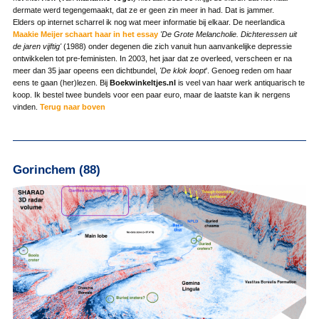
dermate werd tegengemaakt, dat ze er geen zin meer in had. Dat is jammer.
Elders op internet scharrel ik nog wat meer informatie bij elkaar. De neerlandica
Maakie Meijer schaart haar in het essay
'De Grote Melancholie. Dichteressen uit
de jaren vijftig'
(1988) onder degenen die zich vanuit hun aanvankelijke depressie
ontwikkelen tot pre-feministen. In 2003, het jaar dat ze overleed, verscheen er na
meer dan 35 jaar opeens een dichtbundel,
'De klok
loopt
'. Genoeg reden om haar
eens te gaan (her)lezen. Bij
Boekwinkeltjes.nl
is veel van haar werk antiquarisch te
koop. Ik bestel twee bundels voor een paar euro, maar de laatste kan ik nergens
vinden.
Terug naar boven
Gorinchem (88)