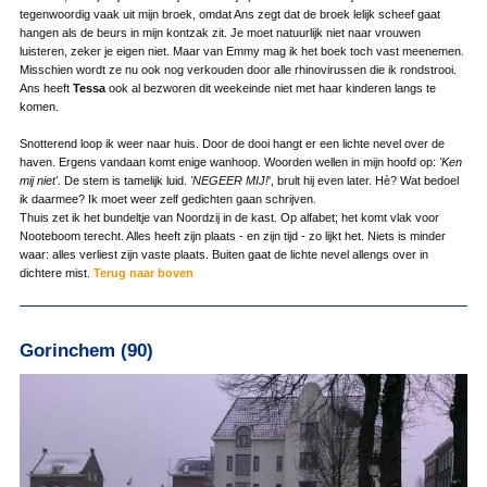
tegenwoordig vaak uit mijn broek, omdat Ans zegt dat de broek lelijk scheef gaat
hangen als de beurs in mijn kontzak zit. Je moet natuurlijk niet naar vrouwen
luisteren, zeker je eigen niet. Maar van Emmy mag ik het boek toch vast meenemen.
Misschien wordt ze nu ook nog verkouden door alle rhinovirussen die ik rondstrooi.
Ans heeft
Tessa
ook al bezworen dit weekeinde niet met haar kinderen langs te
komen.
Snotterend loop ik weer naar huis. Door de dooi hangt er een lichte nevel over de
haven. Ergens vandaan komt enige wanhoop. Woorden wellen in mijn hoofd op:
'Ken
mij niet'
. De stem is tamelijk luid.
'NEGEER MIJ!
', brult hij even later. Hè? Wat bedoel
ik daarmee? Ik moet weer zelf gedichten gaan schrijven.
Thuis zet ik het bundeltje van Noordzij in de kast. Op alfabet; het komt vlak voor
Nooteboom terecht. Alles heeft zijn plaats - en zijn tijd - zo lijkt het. Niets is minder
waar: alles verliest zijn vaste plaats. Buiten gaat de lichte nevel allengs over in
dichtere mist.
Terug naar boven
Gorinchem (90)