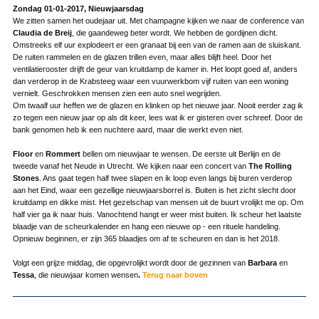
Zondag 01-01-2017, Nieuwjaarsdag
We zitten samen het oudejaar uit. Met champagne kijken we naar de conference van
Claudia de Breij
, die gaandeweg beter wordt. We hebben de gordijnen dicht.
Omstreeks elf uur explodeert er een granaat bij een van de ramen aan de sluiskant.
De ruiten rammelen en de glazen trillen even, maar alles blijft heel. Door het
ventilatierooster drijft de geur van kruitdamp de kamer in. Het loopt goed af, anders
dan verderop in de Krabsteeg waar een vuurwerkbom vijf ruiten van een woning
vernielt. Geschrokken mensen zien een auto snel wegrijden.
Om twaalf uur heffen we de glazen en klinken op het nieuwe jaar. Nooit eerder zag ik
zo tegen een nieuw jaar op als dit keer, lees wat ik er gisteren over schreef. Door de
bank genomen heb ik een nuchtere aard, maar die werkt even niet.
Floor
en
Rommert
bellen om nieuwjaar te wensen. De eerste uit Berlijn en de
tweede vanaf het Neude in Utrecht. We kijken naar een concert van
The Rolling
Stones
. Ans gaat tegen half twee slapen en ik loop even langs bij buren verderop
aan het Eind, waar een gezellige nieuwjaarsborrel is. Buiten is het zicht slecht door
kruitdamp en dikke mist. Het gezelschap van mensen uit de buurt vrolijkt me op. Om
half vier ga ik naar huis. Vanochtend hangt er weer mist buiten. Ik scheur het laatste
blaadje van de scheurkalender en hang een nieuwe op - een rituele handeling.
Opnieuw beginnen, er zijn 365 blaadjes om af te scheuren en dan is het 2018.
Volgt een grijze middag, die opgevrolijkt wordt door de gezinnen van
Barbara
en
Tessa
, die nieuwjaar komen wensen
.
Terug naar boven