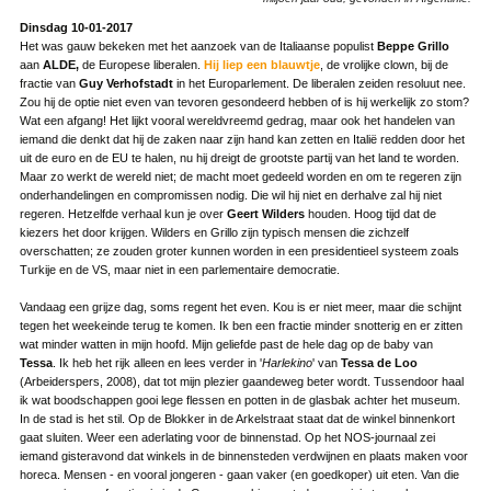
Dinsdag 10-01-2017
Het was gauw bekeken met het aanzoek van de Italiaanse populist
Beppe Grillo
aan
ALDE,
de Europese liberalen.
Hij liep een blauwtje
, de vrolijke clown, bij de
fractie van
Guy Verhofstadt
in het Europarlement. De liberalen zeiden resoluut nee.
Zou hij de optie niet even van tevoren gesondeerd hebben of is hij werkelijk zo stom?
Wat een afgang! Het lijkt vooral wereldvreemd gedrag, maar ook het handelen van
iemand die denkt dat hij de zaken naar zijn hand kan zetten en Italië redden door het
uit de euro en de EU te halen, nu hij dreigt de grootste partij van het land te worden.
Maar zo werkt de wereld niet; de macht moet gedeeld worden en om te regeren zijn
onderhandelingen en compromissen nodig. Die wil hij niet en derhalve zal hij niet
regeren. Hetzelfde verhaal kun je over
Geert Wilders
houden. Hoog tijd dat de
kiezers het door krijgen. Wilders en Grillo zijn typisch mensen die zichzelf
overschatten; ze zouden groter kunnen worden in een presidentieel systeem zoals
Turkije en de VS, maar niet in een parlementaire democratie.
Vandaag een grijze dag, soms regent het even. Kou is er niet meer, maar die schijnt
tegen het weekeinde terug te komen. Ik ben een fractie minder snotterig en er zitten
wat minder watten in mijn hoofd. Mijn geliefde past de hele dag op de baby van
Tessa
. Ik heb het rijk alleen en lees verder in '
Harlekino
' van
Tessa de Loo
(Arbeiderspers, 2008), dat tot mijn plezier gaandeweg beter wordt. Tussendoor haal
ik wat boodschappen gooi lege flessen en potten in de glasbak achter het museum.
In de stad is het stil. Op de Blokker in de Arkelstraat staat dat de winkel binnenkort
gaat sluiten. Weer een aderlating voor de binnenstad. Op het NOS-journaal zei
iemand gisteravond dat winkels in de binnensteden verdwijnen en plaats maken voor
horeca. Mensen - en vooral jongeren - gaan vaker (en goedkoper) uit eten. Van die