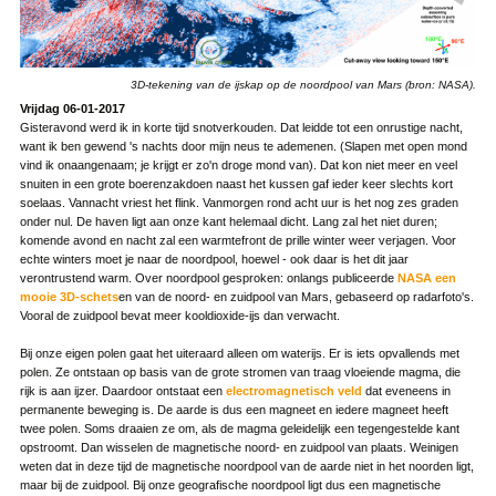
3D-tekening van de ijskap op de noordpool van Mars (bron: NASA).
Vrijdag 06-01-2017
Gisteravond werd ik in korte tijd snotverkouden. Dat leidde tot een onrustige nacht,
want ik ben gewend 's nachts door mijn neus te ademenen. (Slapen met open mond
vind ik onaangenaam; je krijgt er zo'n droge mond van). Dat kon niet meer en veel
snuiten in een grote boerenzakdoen naast het kussen gaf ieder keer slechts kort
soelaas. Vannacht vriest het flink. Vanmorgen rond acht uur is het nog zes graden
onder nul. De haven ligt aan onze kant helemaal dicht. Lang zal het niet duren;
komende avond en nacht zal een warmtefront de prille winter weer verjagen. Voor
echte winters moet je naar de noordpool, hoewel - ook daar is het dit jaar
verontrustend warm. Over noordpool gesproken: onlangs publiceerde
NASA een
mooie 3D-schets
en van de noord- en zuidpool van Mars, gebaseerd op radarfoto's.
Vooral de zuidpool bevat meer kooldioxide-ijs dan verwacht.
Bij onze eigen polen gaat het uiteraard alleen om waterijs. Er is iets opvallends met
polen. Ze ontstaan op basis van de grote stromen van traag vloeiende magma, die
rijk is aan ijzer. Daardoor ontstaat een
electromagnetisch veld
dat eveneens in
permanente beweging is. De aarde is dus een magneet en iedere magneet heeft
twee polen. Soms draaien ze om, als de magma geleidelijk een tegengestelde kant
opstroomt. Dan wisselen de magnetische noord- en zuidpool van plaats. Weinigen
weten dat in deze tijd de magnetische noordpool van de aarde niet in het noorden ligt,
maar bij de zuidpool. Bij onze geografische noordpool ligt dus een magnetische