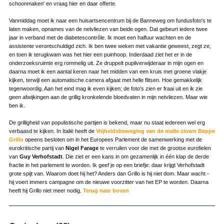
schoonmaken' en vraag hier en daar offerte.
Vanmiddag moet ik naar een huisartsencentrum bij de Banneweg om fundusfoto's te
laten maken, opnames van de netvliezen van beide ogen. Dat gebeurt iedere twee
jaar in verband met de diabetescontrôle. Ik moet een halfuur wachten en de
assistente verontschuldigd zich. Ik ben twee weken met vakantie geweest, zegt ze,
en toen ik terugkwam was het hier een puinhoop. Inderdaad ziet het er in de
onderzoeksruimte erg rommelig uit. Ze druppelt pupilverwijderaar in mijn ogen en
daarna moet ik een aantal keren naar het midden van een kruis met groene vlakje
kijken, terwijl een automatische camera afgaat met helle flitsen. Hoe gemakkelijk
tegenwoordig. Aan het eind mag ik even kijken; de foto's zien er fraai uit en ik zie
geen afwijkingen aan de grillig kronkelende bloedvaten in mijn netvliezen. Maar wie
ben ik.
De grilligheid van populistische partijen is bekend, maar nu staat iedereen wel erg
verbaasd te kijken. In Italië heeft de
Vrijheidsbeweging
van de malle clown Beppe
Grillo
opeens besloten om in het Europees Parlement de samenwerking met de
eurokritische partij van
Nigel Farage
te verruilen voor die met de grootse eurofielen
van
Guy Verhofstadt
. Die ziet er een kans in om gezamenlijk in één klap de derde
fractie in het parlement te worden. Ik geef je op een briefje: daar krijgt Verhofstadt
grote spijt van. Waarom doet hij het? Anders dan Grillo is hij niet dom. Maar wacht -
hij voert immers campagne om de nieuwe voorzitter van het EP te worden. Daarna
heeft hij Grillo niet meer nodig.
Terug naar boven