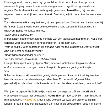
Een langgerekte droom, voor mijn gevoel duurt hij al uren. Ik weet niet precies
waarover hij ging - maar ik was zoals vroeger weer zorgelijk bezig van alles te
regelen. Dat is al weet ik veel hoelang mijn gewoonte.
Jan-Willem
, mijn eerste
uitgever, noemt me altijd een
control freak
. Dat klopt, altijd
in control
tot het niet meer
gaat.
Toch zijn we redelijk vroeg, half tien, bij de supermarkt op Oost en een halfuur later bij
de
fitness
. Zoals steeds lopen de medewerkers rond tussen de klanten die zich
uitsloven. Eentje komt naar me toe.
'Waar bent u mee bezig?
'
Ik ben juist in hoog tempo aan de hendels van een toestel aan het trekken. Het is een
oefening voor bovenarm en schouderspieren. Ik kijk hem aan.
'Nou, ik haal 60 keer achtereen die hendels naar me toe. Eigenlijk 61 want er moet
altijd een extra schepje bovenop
.'
'Maar waarom doet u het zo snel?'
'Ja, snel werken, gauw thuis. Get it over with.'
Een glimlach speelt om zijn lippen
. 'Aha, maar u kunt het beter langzamer doen,
anders contraheren uw spieren onvolledig. En langzamer gaat gemakkelijker.'
"Oh.'
Ik laat het tempo zakken met het gevolg dat ik pas een kwartier tot twintig minuten
later dan anders met alle oefeningen klaar ben. En behoorlijk afgemat. Niks
gemakkelijker. Misschien is de kwestie dat ik het niet alleen snel deed, maar ook half.
We rijden terug over de Spijksedijk. Het is een zonnige dag. Bij een bedrijf zie ik
vrachtwagens staan met de naam
A. Noordzij
erop. Noordzij? Een naam flitst op in
mijn geheugen:
Nel Noordzij
, dat is lang geleden! Ze was een dichteres uit mijn
jeugd in Breda. Ik had een dichtbundel van haar in die onvolprezen reeks van kleine