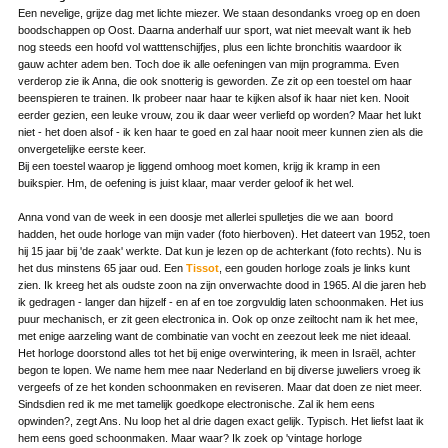
Een nevelige, grijze dag met lichte miezer. We staan desondanks vroeg op en doen
boodschappen op Oost. Daarna anderhalf uur sport, wat niet meevalt want ik heb
nog steeds een hoofd vol watttenschijfjes, plus een lichte bronchitis waardoor ik
gauw achter adem ben. Toch doe ik alle oefeningen van mijn programma. Even
verderop zie ik Anna, die ook snotterig is geworden. Ze zit op een toestel om haar
beenspieren te trainen. Ik probeer naar haar te kijken alsof ik haar niet ken. Nooit
eerder gezien, een leuke vrouw, zou ik daar weer verliefd op worden? Maar het lukt
niet - het doen alsof - ik ken haar te goed en zal haar nooit meer kunnen zien als die
onvergetelijke eerste keer.
Bij een toestel waarop je liggend omhoog moet komen, krijg ik kramp in een
buikspier. Hm, de oefening is juist klaar, maar verder geloof ik het wel.
Anna vond van de week in een doosje met allerlei spulletjes die we aan boord
hadden, het oude horloge van mijn vader (foto hierboven). Het dateert van 1952, toen
hij 15 jaar bij 'de zaak' werkte. Dat kun je lezen op de achterkant (foto rechts). Nu is
het dus minstens 65 jaar oud. Een
Tissot
, een gouden horloge zoals je links kunt
zien. Ik kreeg het als oudste zoon na zijn onverwachte dood in 1965. Al die jaren heb
ik gedragen - langer dan hijzelf - en af en toe zorgvuldig laten schoonmaken. Het ius
puur mechanisch, er zit geen electronica in. Ook op onze zeiltocht nam ik het mee,
met enige aarzeling want de combinatie van vocht en zeezout leek me niet ideaal.
Het horloge doorstond alles tot het bij enige overwintering, ik meen in Israël, achter
begon te lopen. We name hem mee naar Nederland en bij diverse juweliers vroeg ik
vergeefs of ze het konden schoonmaken en reviseren. Maar dat doen ze niet meer.
Sindsdien red ik me met tamelijk goedkope electronische. Zal ik hem eens
opwinden?, zegt Ans. Nu loop het al drie dagen exact gelijk. Typisch. Het liefst laat ik
hem eens goed schoonmaken. Maar waar? Ik zoek op 'vintage horloge