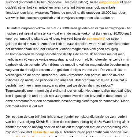
zuidpool (momenteel bij het Canadese Ellesmere Island). In die
ompolingen
zit geen
duidelijk ritme; het kan miljoenen jaren constant blijven maar ook na enkele
tienduizenden jaren wisselen. Tijdens de ompoling, die ongeveer 10.000 jaar duurt,
verzwakt het electromagnetisch veld en wijzen kompassen alle kanten op.
De laatste ompoling voltrok zich al 780.000 jaren geleden en er zijn aanwijzingen - het
huidige veld neemt af in sterkte - dat er in de nabije toekomst (binnen ca. 10.000 jaar)
weer een ompoling plaats zal vinden. Het veld buigt de
zonnewind
, de stroom
geladen deeltjes van de zon af en leidt ze naar de polen, waar ze uiteenvallen onder
het uitzenden van licht: het Poollicht. Zonder magnetisch veld geen afbuiging
en bombarderen de hoogenergetische deeltjes de aarde. Ik herinner me dat men
medio jaren 70 van de vorige eeuw daar angst voor had. Ik noteerde het zelfs in mijn
dagboek uit die periode. Want tijdens de ompoling valt de magnetische bescherming
weg voor de dodelijke stroom van geladen deeltjes van de zon. Die zou alle leven
vernietigen en de aarde steriliseren. Men vermoedde een parallel met de diverse
extincties op aarde, de perioden van massaal uitsterven van het leven. Daar zat ik
destijds flink mee in mijn maag; was alles wat we deden dan niet zinloos?
Tegenwoordig neemt men die dreiging minder ernstig. Het samenvallen met extincties
kon in geologisch onderzoek niet aangetoond worden en bovendien denkt men dat
onze aardatmosfeer een aanvullende bescherming biedt tegen de zonnewind. Maar
helemaal zeker is dat niet.
De rest van de dag blijft het licht vriezen onder een uitbundig stralende zon. Leden
van buurtvereniging
KNAKE
breken de kerstbomenbrug bij de 3e Waterkering af. Ik
snotter mezelf de middag door en besluit om te beginnen met de voorbereiding van
mijn interview met
Tessa de Loo
op 18 februari, bij de presentatie van haar nieuwe