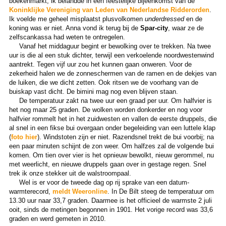
boekenmarkt, ik belandde in een feestelijke bijeenkomst van de
Koninklijke Vereniging van Leden van Nederlandse Ridderorden
.
Ik voelde me geheel misplaatst plusvolkomen
underdressed
en de
koning was er niet. Anna vond ik terug bij de
Spar-city
, waar ze de
zelfscankassa had weten te ontregelen.
Vanaf het middaguur begint er bewolking over te trekken. Na twee
uur is die al een stuk dichter, terwijl een verkoelende noordwestenwind
aantrekt. Tegen vijf uur zou het kunnen gaan onweren. Voor de
zekerheid halen we de zonneschermen van de ramen en de dekjes van
de luiken, die we dicht zetten. Ook ritsen we de voorhang van de
buiskap vast dicht. De bimini mag nog even blijven staan.
De temperatuur zakt na twee uur een graad per uur. Om halfvier is
het nog maar 25 graden. De wolken worden donkerder en nog voor
halfvier rommelt het in het zuidwesten en vallen de eerste druppels, die
al snel in een fikse bui overgaan onder begeleiding van een luttele klap
(
foto hier
). Windstoten zijn er niet. Razendsnel trekt de bui voorbij; na
een paar minuten schijnt de zon weer. Om halfzes zal de volgende bui
komen. Om tien over vier is het opnieuw bewolkt, nieuw gerommel, nu
met weerlicht, en nieuwe druppels gaan over in gestage regen. Snel
trek ik onze stekker uit de walstroompaal.
Wel is er voor de tweede dag op rij sprake van een datum-
warmterecord,
meldt Weeronline
. In De Bilt steeg de temperatuur om
13.30 uur naar 33,7 graden. Daarmee is het officieel de warmste 2 juli
ooit, sinds de metingen begonnen in 1901. Het vorige record was 33,6
graden en werd gemeten in 2010.