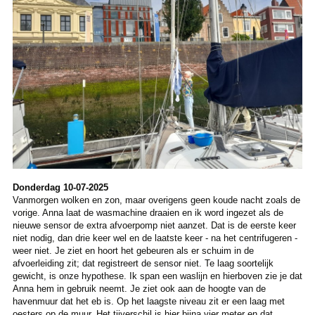
Donderdag 10-07-2025
Vanmorgen wolken en zon, maar overigens geen koude nacht zoals de
vorige. Anna laat de wasmachine draaien en ik word ingezet als de
nieuwe sensor de extra afvoerpomp niet aanzet. Dat is de eerste keer
niet nodig, dan drie keer wel en de laatste keer - na het centrifugeren -
weer niet. Je ziet en hoort het gebeuren als er schuim in de
afvoerleiding zit; dat registreert de sensor niet. Te laag soortelijk
gewicht, is onze hypothese. Ik span een waslijn en hierboven zie je dat
Anna hem in gebruik neemt. Je ziet ook aan de hoogte van de
havenmuur dat het eb is. Op het laagste niveau zit er een laag met
oesters op de muur. Het tijverschil is hier bijna vier meter en dat