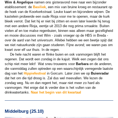
Wim & Angelique
namen ons gisteravond mee naar een bijzonder
etablissement: de
Basiliek
, een mix van bruine kroeg en restaurant op
de hoek van de Koorkerkstraat. Leuke kaart en bijzondere wijnen. De
kastelein probeerde een oude Rioja voor me te openen, maar de kurk
bleek verrot. Dat liet hij er niet bij zitten en even later keerde hij terug
met een andere Rioja, eentje uit 2013 die nog prima smaakte. Buiten
vielen af en toe malse regenbuien, binnen was alleen maar gezelligheid
en mooie discussies met Wim - zoals vroeger op de HBS in Breda -
over de aard van het universum. Allebei hebben we een beetje spijt dat
we niet natuurkunde zijn gaan studeren. Fijne avond; we waren pas om
kwart over elf uur thuis. In de regen.
De hele nacht waren er flinke buien en ook vanmorgen blijft het
regenen. Dat wordt een zondag in de kajuit. Welk een zegen dat ons
schip niet meer lekt! Wat sneu trouwens voor
Barbara
en de anderen,
die vanmiddag zullen optreden op een waarschijnlijk verregende laatste
dag van het
Hippiefestival
in Gorcum. Later zien we op
Buienradar
dat het om die tijd droog is. Zal dus wel meevallen. We lezen de
zondag weg. Nu en dan regent het, maar niet meer zo hard als
vanmorgen. Het enige dat ik verder doe is het vullen van de
drinkwatertanks.
Naar het begin van dit kwartaal
Middelburg (25.10)