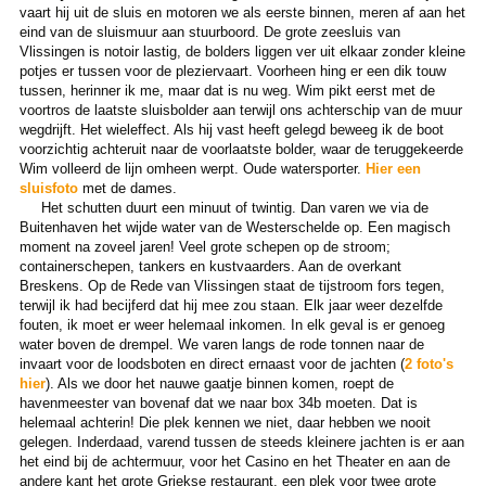
vaart hij uit de sluis en motoren we als eerste binnen, meren af aan het
eind van de sluismuur aan stuurboord. De grote zeesluis van
Vlissingen is notoir lastig, de bolders liggen ver uit elkaar zonder kleine
potjes er tussen voor de pleziervaart. Voorheen hing er een dik touw
tussen, herinner ik me, maar dat is nu weg. Wim pikt eerst met de
voortros de laatste sluisbolder aan terwijl ons achterschip van de muur
wegdrijft. Het wieleffect. Als hij vast heeft gelegd beweeg ik de boot
voorzichtig achteruit naar de voorlaatste bolder, waar de teruggekeerde
Wim volleerd de lijn omheen werpt. Oude watersporter.
Hier een
sluisfoto
met de dames.
Het schutten duurt een minuut of twintig. Dan varen we via de
Buitenhaven het wijde water van de Westerschelde op. Een magisch
moment na zoveel jaren! Veel grote schepen op de stroom;
containerschepen, tankers en kustvaarders. Aan de overkant
Breskens. Op de Rede van Vlissingen staat de tijstroom fors tegen,
terwijl ik had becijferd dat hij mee zou staan. Elk jaar weer dezelfde
fouten, ik moet er weer helemaal inkomen. In elk geval is er genoeg
water boven de drempel. We varen langs de rode tonnen naar de
invaart voor de loodsboten en direct ernaast voor de jachten (
2 foto's
hier
). Als we door het nauwe gaatje binnen komen, roept de
havenmeester van bovenaf dat we naar box 34b moeten. Dat is
helemaal achterin! Die plek kennen we niet, daar hebben we nooit
gelegen. Inderdaad, varend tussen de steeds kleinere jachten is er aan
het eind bij de achtermuur, voor het Casino en het Theater en aan de
andere kant het grote Griekse restaurant, een plek voor twee grote