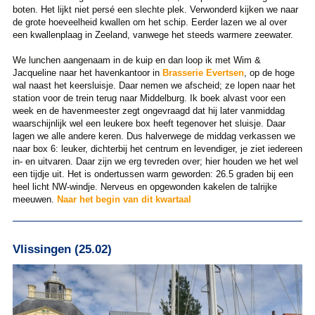
boten. Het lijkt niet persé een slechte plek. Verwonderd kijken we naar
de grote hoeveelheid kwallen om het schip. Eerder lazen we al over
een kwallenplaag in Zeeland, vanwege het steeds warmere zeewater.
We lunchen aangenaam in de kuip en dan loop ik met Wim &
Jacqueline naar het havenkantoor in
Brasserie Evertsen
, op de hoge
wal naast het keersluisje. Daar nemen we afscheid; ze lopen naar het
station voor de trein terug naar Middelburg. Ik boek alvast voor een
week en de havenmeester zegt ongevraagd dat hij later vanmiddag
waarschijnlijk wel een leukere box heeft tegenover het sluisje. Daar
lagen we alle andere keren. Dus halverwege de middag verkassen we
naar box 6: leuker, dichterbij het centrum en levendiger, je ziet iedereen
in- en uitvaren. Daar zijn we erg tevreden over; hier houden we het wel
een tijdje uit. Het is ondertussen warm geworden: 26.5 graden bij een
heel licht NW-windje. Nerveus en opgewonden kakelen de talrijke
meeuwen.
Naar het begin van dit kwartaal
Vlissingen (25.02)