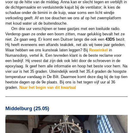
voor op de hitte van de middag. Anna kan er slecht tegen en verblijft in
de dichtgemaakte en verduisterde kajuit bij de ventilator; ik kies de
schaduw onder de bimini in de kuip, waar soms een licht windje
verkoeling geeft. Af en toe douchen we ons af op het zwemplatform
met koud water uit de buitendouche.
Om drie uur verschijnen er twee gastjes met een loeiluide radio.
Verderop gaan ze onder een boom zitten, maar gelukkig bevalt het ze
niet. Ze gaan weg. Er komt een Duitser langs die ook een
43DS
bezit.
Hij heeft eveneens een aftands teakdek, net als wij twee jaar geleden.
Waar hebben we ons kunsteak laten leggen? Bij
Rexwinkel
in
Numansdorp, vertel ik. Een tevreden klant is de beste reclame voor
een bedrijf. Hij vreest dat zijn dek ook lekt door de schroeven in de
epoxylaag. Ik geef hem alle informatie en hoop het beste voor hem. Na
vier uur is het 35 graden. Uiteindelijk wordt het 35,4 graden de hoogste
temperatuur vandaag in De Bilt. Daarmee komt deze dag bij de top tien
heetste dagen op de 9e plaats. Bij ons is het tegen vijf uur al 36
graden.
Naar het begin van dit kwartaal
Middelburg (25.05)