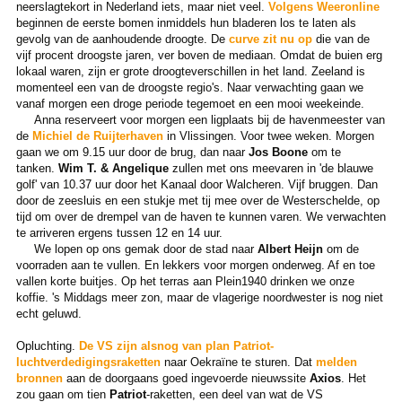
neerslagtekort in Nederland iets, maar niet veel.
Volgens Weeronline
beginnen de eerste bomen inmiddels hun bladeren los te laten als
gevolg van de aanhoudende droogte. De
curve zit nu op
die van de
vijf procent droogste jaren, ver boven de mediaan. Omdat de buien erg
lokaal waren, zijn er grote droogteverschillen in het land. Zeeland is
momenteel een van de droogste regio's. Naar verwachting gaan we
vanaf morgen een droge periode tegemoet en een mooi weekeinde.
Anna reserveert voor morgen een ligplaats bij de havenmeester van
de
Michiel de Ruijterhaven
in Vlissingen. Voor twee weken. Morgen
gaan we om 9.15 uur door de brug, dan naar
Jos Boone
om te
tanken.
Wim T. & Angelique
zullen met ons meevaren in 'de blauwe
golf' van 10.37 uur door het Kanaal door Walcheren. Vijf bruggen. Dan
door de zeesluis en een stukje met tij mee over de Westerschelde, op
tijd om over de drempel van de haven te kunnen varen. We verwachten
te arriveren ergens tussen 12 en 14 uur.
We lopen op ons gemak door de stad naar
Albert Heijn
om de
voorraden aan te vullen. En lekkers voor morgen onderweg. Af en toe
vallen korte buitjes. Op het terras aan Plein1940 drinken we onze
koffie. 's Middags meer zon, maar de vlagerige noordwester is nog niet
echt geluwd.
Opluchting.
De VS zijn alsnog van plan Patriot-
luchtverdedigingsraketten
naar Oekraïne te sturen. Dat
melden
bronnen
aan de doorgaans goed ingevoerde nieuwssite
Axios
. Het
zou gaan om tien
Patriot
-raketten, een deel van wat de VS