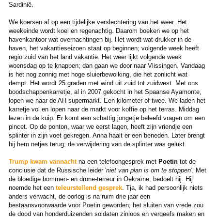
Sardinië.
We koersen af op een tijdelijke verslechtering van het weer. Het
weekeinde wordt koel en regenachtig. Daarom boeken we op het
havenkantoor wat overnachtingen bij. Het wordt wat drukker in de
haven, het vakantieseizoen staat op beginnen; volgende week heeft
regio zuid van het land vakantie. Het weer lijkt volgende week
woensdag op te knappen; dan gaan we door naar Vlissingen. Vandaag
is het nog zonnig met hoge sluierbewolking, die het zonlicht wat
dempt. Het wordt 25 graden met wind uit zuid tot zuidwest. Met ons
boodschappenkarretje, al in 2007 gekocht in het Spaanse Ayamonte,
lopen we naar de AH-supermarkt. Een kilometer of twee. We laden het
karretje vol en lopen naar de markt voor koffie op het terras. Middag
lezen in de kuip. Er komt een schattig jongetje beleefd vragen om een
pincet. Op de ponton, waar we eerst lagen, heeft zijn vriendje een
splinter in zijn voet gekregen. Anna haalt er een beneden. Later brengt
hij hem netjes terug; de verwijdering van de splinter was gelukt.
Trump kwam vannacht
na een telefoongesprek met
Poetin
tot de
conclusie dat de Russische leider '
niet van plan is om te stoppen'
. Met
de bloedige bommen- en drone-terreur in Oekraïne, bedoelt hij. Hij
noemde het een
teleurstellend gesprek
. Tja, ik had persoonlijk niets
anders verwacht, de oorlog is na ruim drie jaar een
bestaansvoorwaarde voor Poetin geworden; het sluiten van vrede zou
de dood van honderduizenden soldaten zinloos en vergeefs maken en