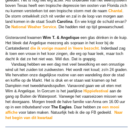
geleden. Het is nog niet erg actief. Als onderdeel van het weersysteem
boven Texas heeft een tropische depressie ten oosten van Florida zich
nu kunnen versterken tot een tropische storm met de naam
Chantal
.
De storm ontwikkelt zich nit verder en zal in de loop van morgen aan
land komen in de staat South
Carolina
. En wie krijgt de schuld ervan?
De
National Weaher Service
. Die hadden niet op tijd gewaarschuwd.
Gisteravond kwamen
Wim T. & Angelique
een glas drinken in de kuip.
Het bleek dat Angelique meezong als sopraan in het koor bij de
Cantatedienst
die ik vorige maand in Veere bezocht
. Inderdaad zag
ik toen een vrouw in het koor zingen, die erg op haar leek, maar toch
dacht ik dat ze het niet was. Wél dus. Dat is grappig.
Vandaag hebben we een dag met veel bewolking en een onrustige
wind uit het zuiden tot zuidwesten. Het wordt niet koud; zo'n 24 graden.
We hervatten onze dagelijkse routine van een wandeling door de stad
en koffie op de Markt. Het is druk en er staan wat kramen op het
Damplein met tweedehandsspullen. Vanavond gaan we uit eten met
Wim & Angelique. In Gorcum is het jaarlijkse
Hippiefestival
aan de
gang op Buiten de Waterpoort. Vanwege het vaarseizoen missen we
het doorgaans. Morgen treedt de halve familie van Anna om 16.00 uur
op in een
tributeband
voor
The Eagles
. Daar hebben ze
een mooi
affiche
voor laten maken. Natuurlijk heb ik die op FB gedeeld.
Naar
het begin van dit kwartaal