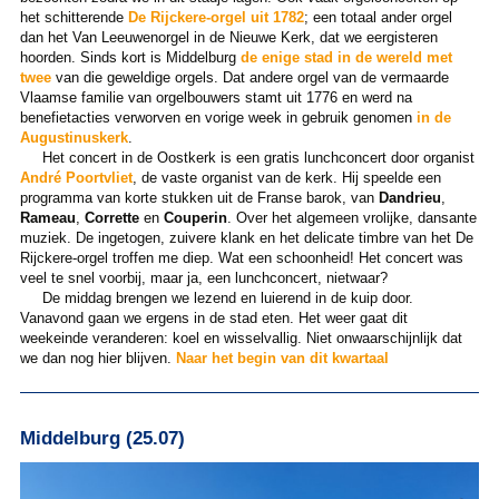
het schitterende
De Rijckere-orgel uit 1782
; een totaal ander orgel
dan het Van Leeuwenorgel in de Nieuwe Kerk, dat we eergisteren
hoorden. Sinds kort is Middelburg
de enige stad in de wereld met
twee
van die geweldige orgels. Dat andere orgel van de vermaarde
Vlaamse familie van orgelbouwers stamt uit 1776 en werd na
benefietacties verworven en vorige week in gebruik genomen
in de
Augustinuskerk
.
Het concert in de Oostkerk is een gratis lunchconcert door organist
André Poortvliet
, de vaste organist van de kerk. Hij speelde een
programma van korte stukken uit de Franse barok, van
Dandrieu
,
Rameau
,
Corrette
en
Couperin
. Over het algemeen vrolijke, dansante
muziek. De ingetogen, zuivere klank en het delicate timbre van het De
Rijckere-orgel troffen me diep. Wat een schoonheid! Het concert was
veel te snel voorbij, maar ja, een lunchconcert, nietwaar?
De middag brengen we lezend en luierend in de kuip door.
Vanavond gaan we ergens in de stad eten. Het weer gaat dit
weekeinde veranderen: koel en wisselvallig. Niet onwaarschijnlijk dat
we dan nog hier blijven.
Naar het begin van dit kwartaal
Middelburg (25.07)