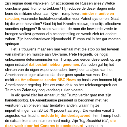
zijn regime doen wankelen. Of accepteren de Russen alles? Welke
conclusie gaat Trump nu trekken? Hij reduceerde dezer dagen nota
bene de militaire steun aan Kyiv. Trump levert
minder munitie en
raketten
, waaronder luchtafweerraketten voor Patriot-systemen. Gaat
hij die weer hervatten? Gaat hij het Kremlin nieuwe, eindelijk effectieve
sancties opleggen? Ik vrees van niet; de man die beweerde vrede te
brengen verliest gewoon zijn belangstelling en wendt zich tot andere
zaken. Zijn handelstarieven bijvoorbeeld. Europa zal in het gat moeten
springen.
Het is trouwens maar een raar verhaal met die stop op het leveren
van raketten en munitie aan Oekraïne.
Pete Hegseth
, de nogal
onbezonnen defensieminster van Trump, zou eerder deze week op zijn
eigen initiatief
dat besluit hebben genomen
. Als reden gaf hij het
slinken van de eigen wapenvoorraden, terwijl een analyse van het
Amerikaanse leger uitwees dat daar geen sprake van was. Dat
meldt
de Amerikaanse zender NBC News
op basis van bronnen bij de
Amerikaanse regering. Het zet extra druk op het telefoongesprek dat
Trump en
Zelensky
nog vandaag zullen voeren.
In elk geval ziet het ernaar uit dat Trump verder gaat met zijn
handelsoorlog. De Amerikaanse president is begonnen met het
versturen van brieven naar tientallen landen, waarin hij ze
importheffingen van 20 tot 70 procent aanzegt. Die worden vanaf 1
augustus van kracht,
meldde hij donderdagavond
. Hm. Trump heeft
de extra inkomsten intussen hard nodig. Zijn ‘
Big Beautiful Bill
’,
die
deze week door het Congres is goedgekeurd
, voorziet in