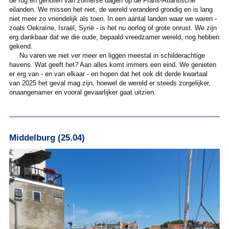
de rug en genoten van zomerse dagen op de Frans-Atlantische
eilanden. We missen het niet, de wereld veranderd grondig en is lang
niet meer zo vriendelijk als toen. In een aantal landen waar we waren -
zoals Oekraïne, Israël, Syrië - is het nu oorlog of grote onrust. We zijn
erg dankbaar dat we die oude, bepaald vreedzamer wereld, nog hebben
gekend.
Nu varen we niet ver meer en liggen meestal in schilderachtige
havens. Wat geeft het? Aan alles komt immers een eind. We genieten
er erg van - en van elkaar - en hopen dat het ook dit derde kwartaal
van 2025 het geval mag zijn, hoewel de wereld er steeds zorgelijker,
onaangenamer en vooral gevaarlijker gaat uitzien.
Middelburg (25.04)