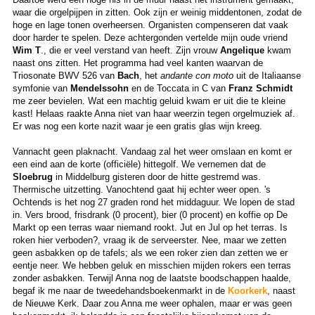
waar die orgelpijpen in zitten. Ook zijn er weinig middentonen, zodat de
hoge en lage tonen overheersen. Organisten compenseren dat vaak
door harder te spelen. Deze achtergonden vertelde mijn oude vriend
Wim T
., die er veel verstand van heeft. Zijn vrouw
Angelique
kwam
naast ons zitten. Het programma had veel kanten waarvan de
Triosonate BWV 526 van
Bach
, het
andante con moto
uit de Italiaanse
symfonie van
Mendelssohn
en de Toccata in C van
Franz Schmidt
me zeer bevielen. Wat een machtig geluid kwam er uit die te kleine
kast! Helaas raakte Anna niet van haar weerzin tegen orgelmuziek af.
Er was nog een korte nazit waar je een gratis glas wijn kreeg.
Vannacht geen plaknacht. Vandaag zal het weer omslaan en komt er
een eind aan de korte (officiële) hittegolf. We vernemen dat de
Sloebrug
in Middelburg gisteren door de hitte gestremd was.
Thermische uitzetting. Vanochtend gaat hij echter weer open. 's
Ochtends is het nog 27 graden rond het middaguur. We lopen de stad
in. Vers brood, frisdrank (0 procent), bier (0 procent) en koffie op De
Markt op een terras waar niemand rookt. Jut en Jul op het terras. Is
roken hier verboden?, vraag ik de serveerster. Nee, maar we zetten
geen asbakken op de tafels; als we een roker zien dan zetten we er
eentje neer. We hebben geluk en misschien mijden rokers een terras
zonder asbakken. Terwijl Anna nog de laatste boodschappen haalde,
begaf ik me naar de tweedehandsboekenmarkt in de
Koorkerk
, naast
de Nieuwe Kerk. Daar zou Anna me weer ophalen, maar er was geen