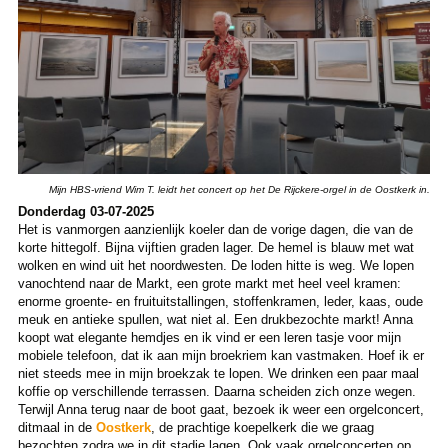
Mijn HBS-vriend Wim T. leidt het concert op het De Rijckere-orgel in de Oostkerk in.
Donderdag 03-07-2025
Het is vanmorgen aanzienlijk koeler dan de vorige dagen, die van de
korte hittegolf. Bijna vijftien graden lager. De hemel is blauw met wat
wolken en wind uit het noordwesten. De loden hitte is weg. We lopen
vanochtend naar de Markt, een grote markt met heel veel kramen:
enorme groente- en fruituitstallingen, stoffenkramen, leder, kaas, oude
meuk en antieke spullen, wat niet al. Een drukbezochte markt! Anna
koopt wat elegante hemdjes en ik vind er een leren tasje voor mijn
mobiele telefoon, dat ik aan mijn broekriem kan vastmaken. Hoef ik er
niet steeds mee in mijn broekzak te lopen. We drinken een paar maal
koffie op verschillende terrassen. Daarna scheiden zich onze wegen.
Terwijl Anna terug naar de boot gaat, bezoek ik weer een orgelconcert,
ditmaal in de
Oostkerk
, de prachtige koepelkerk die we graag
bezochten zodra we in dit stadje lagen. Ook vaak orgelconcerten op