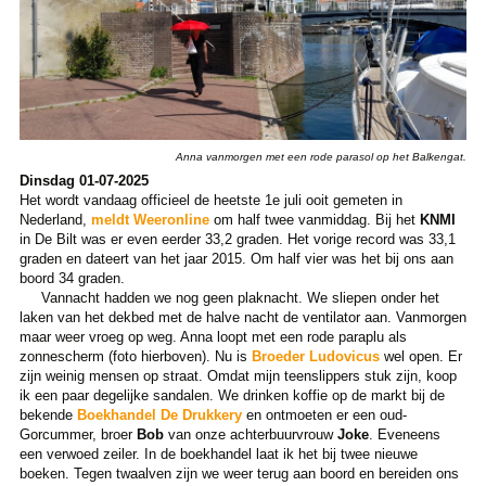
Anna vanmorgen met een rode parasol op het Balkengat.
Dinsdag 01-07-2025
Het wordt vandaag officieel de heetste 1e juli ooit gemeten in
Nederland,
meldt Weeronline
om half twee vanmiddag. Bij het
KNMI
in De Bilt was er even eerder 33,2 graden. Het vorige record was 33,1
graden en dateert van het jaar 2015. Om half vier was het bij ons aan
boord 34 graden.
Vannacht hadden we nog geen plaknacht. We sliepen onder het
laken van het dekbed met de halve nacht de ventilator aan. Vanmorgen
maar weer vroeg op weg. Anna loopt met een rode paraplu als
zonnescherm (foto hierboven). Nu is
Broeder Ludovicus
wel open. Er
zijn weinig mensen op straat. Omdat mijn teenslippers stuk zijn, koop
ik een paar degelijke sandalen. We drinken koffie op de markt bij de
bekende
Boekhandel De Drukkery
en ontmoeten er een oud-
Gorcummer, broer
Bob
van onze achterbuurvrouw
Joke
. Eveneens
een verwoed zeiler. In de boekhandel laat ik het bij twee nieuwe
boeken. Tegen twaalven zijn we weer terug aan boord en bereiden ons