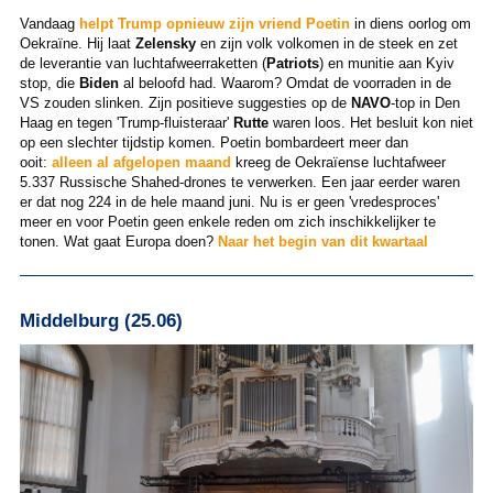
Vandaag
helpt Trump opnieuw zijn vriend Poetin
in diens oorlog om
Oekraïne. Hij laat
Zelensky
en zijn volk volkomen in de steek en zet
de leverantie van luchtafweerraketten (
Patriots
) en munitie aan Kyiv
stop, die
Biden
al beloofd had. Waarom? Omdat de voorraden in de
VS zouden slinken. Zijn positieve suggesties op de
NAVO
-top in Den
Haag en tegen 'Trump-fluisteraar'
Rutte
waren loos. Het besluit kon niet
op een slechter tijdstip komen. Poetin bombardeert meer dan
ooit:
alleen al afgelopen maand
kreeg de Oekraïense luchtafweer
5.337 Russische Shahed-drones te verwerken. Een jaar eerder waren
er dat nog 224 in de hele maand juni. Nu is er geen 'vredesproces'
meer en voor Poetin geen enkele reden om zich inschikkelijker te
tonen. Wat gaat Europa doen?
Naar het begin van dit kwartaal
Middelburg (25.06)