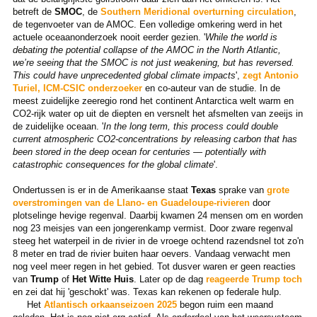
betreft de
SMOC
, de
Southern Meridional overturning circulation
,
de tegenvoeter van de AMOC. Een volledige omkering werd in het
actuele oceaanonderzoek nooit eerder gezien. '
While the world is
debating the potential collapse of the AMOC in the North Atlantic,
we’re seeing that the SMOC is not just weakening, but has reversed.
This could have unprecedented global climate impacts
',
zegt Antonio
Turiel, ICM-CSIC onderzoeker
en co-auteur van de studie. In de
meest zuidelijke zeeregio rond het continent Antarctica welt warm en
CO2-rijk water op uit de diepten en versnelt het afsmelten van zeeijs in
de zuidelijke oceaan. '
In the long term, this process could double
current atmospheric CO2-concentrations by releasing carbon that has
been stored in the deep ocean for centuries — potentially with
catastrophic consequences for the global climate
'.
Ondertussen is er in de Amerikaanse staat
Texas
sprake van
grote
overstromingen van de Llano- en Guadeloupe-rivieren
door
plotselinge hevige regenval. Daarbij kwamen 24 mensen om en worden
nog 23 meisjes van een jongerenkamp vermist. Door zware regenval
steeg het waterpeil in de rivier in de vroege ochtend razendsnel tot zo'n
8 meter en trad de rivier buiten haar oevers. Vandaag verwacht men
nog veel meer regen in het gebied. Tot dusver waren er geen reacties
van
Trump
of
Het Witte Huis
. Later op de dag
reageerde Trump toch
en zei dat hij 'geschokt' was. Texas kan rekenen op federale hulp.
Het
Atlantisch orkaanseizoen 2025
begon ruim een maand