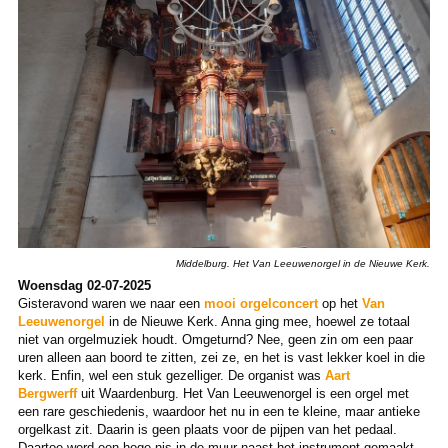
Middelburg. Het Van Leeuwenorgel in de Nieuwe Kerk.
Woensdag 02-07-2025
Gisteravond waren we naar een
mooi orgelconcert
op het
Van
Leeuwenorgel
in de Nieuwe Kerk. Anna ging mee, hoewel ze totaal
niet van orgelmuziek houdt. Omgeturnd? Nee, geen zin om een paar
uren alleen aan boord te zitten, zei ze, en het is vast lekker koel in die
kerk. Enfin, wel een stuk gezelliger. De organist was
Aart
Bergwerff
uit Waardenburg. Het Van Leeuwenorgel is een orgel met
een rare geschiedenis, waardoor het nu in een te kleine, maar antieke
orgelkast zit. Daarin is geen plaats voor de pijpen van het pedaal.
Daartoe werd een hoge nis in de muur naast het instrument gemaakt,