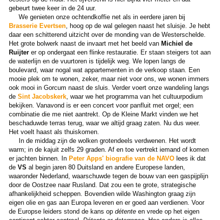
gebeurt twee keer in de 24 uur.
We genieten onze ochtendkoffie net als in eerdere jaren bij
Brasserie Evertsen
, hoog op de wal gelegen naast het sluisje. Je hebt
daar een schitterend uitzicht over de monding van de Westerschelde.
Het grote bolwerk naast de invaart met het beeld van
Michiel de
Ruijter
er op ondergaat een flinke restauratie. Er staan steigers tot aan
de waterlijn en de vuurtoren is tijdelijk weg. We lopen langs de
boulevard, waar nogal wat appartementen in de verkoop staan. Een
mooie plek om te wonen, zeker, maar niet voor ons, we wonen immers
ook mooi in Gorcum naast de sluis. Verder voert onze wandeling langs
de
Sint Jacobskerk
, waar we het programma van het cultuurpodium
bekijken. Vanavond is er een concert voor panfluit met orgel; een
combinatie die me niet aantrekt. Op de Kleine Markt vinden we het
beschaduwde terras terug, waar we altijd graag zaten. Nu dus weer.
Het voelt haast als thuiskomen.
In de middag zijn de wolken grotendeels verdwenen. Het wordt
warm; in de kajuit zelfs 29 graden. Af en toe vertrekt iemand of komen
er jachten binnen. In
Peter Apps' biografie van de NAVO
lees ik dat
de
VS
al begin jaren 80 Duitsland en andere Europese landen,
waaronder Nederland, waarschuwde tegen de bouw van een gaspijplijn
door de Oostzee naar Rusland. Dat zou een te grote, strategische
afhankelijkheid scheppen. Bovendien wilde Washington graag zijn
eigen olie en gas aan Europa leveren en er goed aan verdienen. Voor
de Europse leiders stond de kans op
détente
en vrede op het eigen