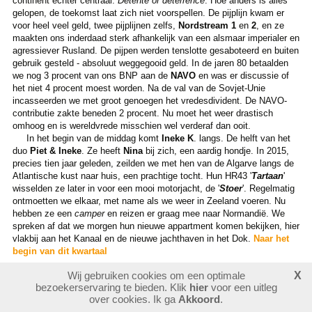
continent echter centraal.
Détente or deterrence
. Hoe anders is alles
gelopen, de toekomst laat zich niet voorspellen. De pijplijn kwam er
voor heel veel geld, twee pijplijnen zelfs,
Nordstream 1
en
2
, en ze
maakten ons inderdaad sterk afhankelijk van een alsmaar imperialer en
agressiever Rusland. De pijpen werden tenslotte gesaboteerd en buiten
gebruik gesteld - absoluut weggegooid geld. In de jaren 80 betaalden
we nog 3 procent van ons BNP aan de
NAVO
en was er discussie of
het niet 4 procent moest worden. Na de val van de Sovjet-Unie
incasseerden we met groot genoegen het vredesdivident. De NAVO-
contributie zakte beneden 2 procent. Nu moet het weer drastisch
omhoog en is wereldvrede misschien wel verderaf dan ooit.
In het begin van de middag komt
Ineke K
. langs. De helft van het
duo
Piet & Ineke
. Ze heeft
Nina
bij zich, een aardig hondje. In 2015,
precies tien jaar geleden, zeilden we met hen van de Algarve langs de
Atlantische kust naar huis, een prachtige tocht. Hun HR43 '
Tartaan
'
wisselden ze later in voor een mooi motorjacht, de '
Stoer
'. Regelmatig
ontmoetten we elkaar, met name als we weer in Zeeland voeren. Nu
hebben ze een
camper
en reizen er graag mee naar Normandië. We
spreken af dat we morgen hun nieuwe appartment komen bekijken, hier
vlakbij aan het Kanaal en de nieuwe jachthaven in het Dok.
Naar het
begin van dit kwartaal
Wij gebruiken cookies om een optimale
X
bezoekerservaring te bieden. Klik
hier
voor een uitleg
over cookies. Ik ga
Akkoord
.
Vlissingen (25.03)