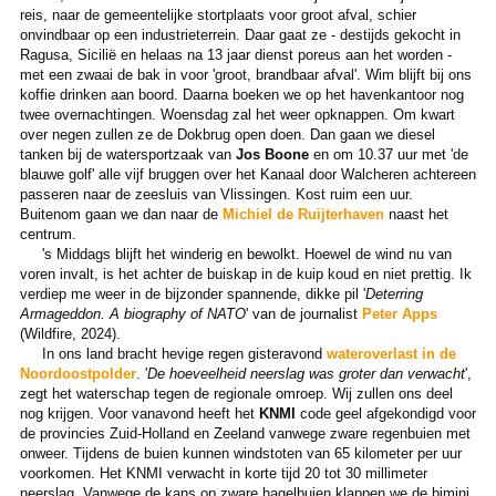
reis, naar de gemeentelijke stortplaats voor groot afval, schier
onvindbaar op een industrieterrein. Daar gaat ze - destijds gekocht in
Ragusa, Sicilië en helaas na 13 jaar dienst poreus aan het worden -
met een zwaai de bak in voor 'groot, brandbaar afval'. Wim blijft bij ons
koffie drinken aan boord. Daarna boeken we op het havenkantoor nog
twee overnachtingen. Woensdag zal het weer opknappen. Om kwart
over negen zullen ze de Dokbrug open doen. Dan gaan we diesel
tanken bij de watersportzaak van
Jos Boone
en om 10.37 uur met 'de
blauwe golf' alle vijf bruggen over het Kanaal door Walcheren achtereen
passeren naar de zeesluis van Vlissingen. Kost ruim een uur.
Buitenom gaan we dan naar de
Michiel de Ruijterhaven
naast het
centrum.
's Middags blijft het winderig en bewolkt. Hoewel de wind nu van
voren invalt, is het achter de buiskap in de kuip koud en niet prettig. Ik
verdiep me weer in de bijzonder spannende, dikke pil '
Deterring
Armageddon. A biography of NATO
' van de journalist
Peter Apps
(Wildfire, 2024).
In ons land bracht hevige regen gisteravond
wateroverlast in de
Noordoostpolder
. '
De hoeveelheid neerslag was groter dan verwacht
',
zegt het waterschap tegen de regionale omroep. Wij zullen ons deel
nog krijgen. Voor vanavond heeft het
KNMI
code geel afgekondigd voor
de provincies Zuid-Holland en Zeeland vanwege zware regenbuien met
onweer. Tijdens de buien kunnen windstoten van 65 kilometer per uur
voorkomen. Het KNMI verwacht in korte tijd 20 tot 30 millimeter
neerslag. Vanwege de kans op zware hagelbuien klappen we de bimini