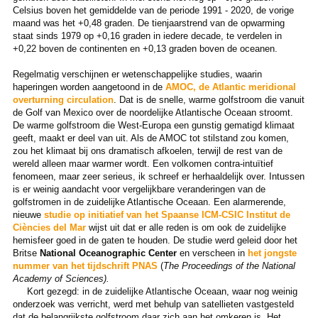
Celsius boven het gemiddelde van de periode 1991 - 2020, de vorige
maand was het +0,48 graden. De tienjaarstrend van de opwarming
staat sinds 1979 op +0,16 graden in iedere decade, te verdelen in
+0,22 boven de continenten en +0,13 graden boven de oceanen.
Regelmatig verschijnen er wetenschappelijke studies, waarin
haperingen worden aangetoond in de
AMOC, de Atlantic meridional
overturning circulation
. Dat is de snelle, warme golfstroom die vanuit
de Golf van Mexico over de noordelijke Atlantische Oceaan stroomt.
De warme golfstroom die West-Europa een gunstig gematigd klimaat
geeft, maakt er deel van uit. Als de AMOC tot stilstand zou komen,
zou het klimaat bij ons dramatisch afkoelen, terwijl de rest van de
wereld alleen maar warmer wordt. Een volkomen contra-intuïtief
fenomeen, maar zeer serieus, ik schreef er herhaaldelijk over. Intussen
is er weinig aandacht voor vergelijkbare veranderingen van de
golfstromen in de zuidelijke Atlantische Oceaan. Een alarmerende,
nieuwe
studie op initiatief van het Spaanse ICM-CSIC Institut de
Ciències del Mar
wijst uit dat er alle reden is om ook de zuidelijke
hemisfeer goed in de gaten te houden. De studie werd geleid door het
Britse
National Oceanographic Center
en verscheen in
het jongste
nummer van het tijdschrift PNAS
(
The
Proceedings of the National
Academy of Sciences).
Kort gezegd: in de zuidelijke Atlantische Oceaan, waar nog weinig
onderzoek was verricht, werd met behulp van satellieten vastgesteld
dat de belangrijkste golfstroom daar zich aan het omkeren is. Het