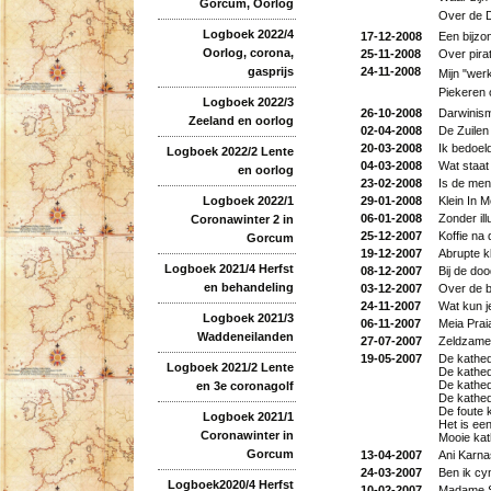
Gorcum, Oorlog
Over de D
Logboek 2022/4
17-12-2008
Een bijzo
Oorlog, corona,
25-11-2008
Over pirat
24-11-2008
gasprijs
Mijn "wer
Piekeren 
Logboek 2022/3
26-10-2008
Darwinism
Zeeland en oorlog
02-04-2008
De Zuilen
20-03-2008
Ik bedoeld
Logboek 2022/2 Lente
04-03-2008
Wat staat
en oorlog
23-02-2008
Is de men
29-01-2008
Klein In 
Logboek 2022/1
06-01-2008
Zonder ill
Coronawinter 2 in
25-12-2007
Koffie na 
Gorcum
19-12-2007
Abrupte kl
Logboek 2021/4 Herfst
08-12-2007
Bij de do
en behandeling
03-12-2007
Over de b
24-11-2007
Wat kun je
Logboek 2021/3
06-11-2007
Meia Praia
Waddeneilanden
27-07-2007
Zeldzame
19-05-2007
De kathe
Logboek 2021/2 Lente
De kathe
De kathed
en 3e coronagolf
De kathed
De foute 
Logboek 2021/1
Het is ee
Coronawinter in
Mooie kat
Gorcum
13-04-2007
Ani Karna
24-03-2007
Ben ik cy
Logboek2020/4 Herfst
10-02-2007
Madame S