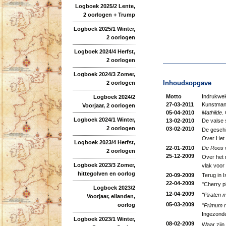
Logboek 2025/2 Lente,
2 oorlogen + Trump
Logboek 2025/1 Winter,
2 oorlogen
Logboek 2024/4 Herfst,
2 oorlogen
Logboek 2024/3 Zomer,
Inhoudsopgave
2 oorlogen
Motto
Indrukwek
Logboek 2024/2
27-03-2011
Kunstmani
Voorjaar, 2 oorlogen
05-04-2010
Mathilde
.
Logboek 2024/1 Winter,
13-02-2010
De valse s
2 oorlogen
03-02-2010
De geschie
Over Het 
Logboek 2023/4 Herfst,
22-01-2010
De Roos v
2 oorlogen
25-12-2009
Over het 
Logboek 2023/3 Zomer,
vlak voor
hittegolven en oorlog
20-09-2009
Terug in I
22-04-2009
"Cherry pi
Logboek 2023/2
12-04-2009
"Piraten 
Voorjaar, eilanden,
05-03-2009
oorlog
"
Primum 
Ingezonde
Logboek 2023/1 Winter,
08-02-2009
Waar zijn