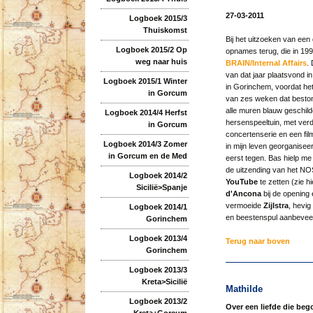
27-03-2011
Logboek 2015/3
Thuiskomst
Bij het uitzoeken van een
Logboek 2015/2 Op
opnames terug, die in 19
weg naar huis
BRAIN/Internal Affairs
.
van dat jaar plaatsvond 
Logboek 2015/1 Winter
in Gorinchem, voordat he
in Gorcum
van zes weken dat beston
alle muren blauw geschild
Logboek 2014/4 Herfst
hersenspeeltuin, met ver
in Gorcum
concertenserie en een film
Logboek 2014/3 Zomer
in mijn leven georganisee
in Gorcum en de Med
eerst tegen. Bas hielp m
de uitzending van het NO
Logboek 2014/2
YouTube
te zetten (zie 
Sicilië>Spanje
d'Ancona
bij de opening 
vermoeide
Zijlstra
, hevig
Logboek 2014/1
en beestenspul aanbeveelt
Gorinchem
Logboek 2013/4
Terug naar boven
Gorinchem
Logboek 2013/3
Kreta>Sicilië
Mathilde
Logboek 2013/2
Over een liefde die bego
Kreta+Gorcum