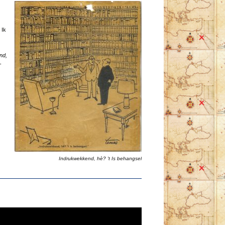
 Ik
nd,
-
Indrukwekkend, hè? 't Is behangsel