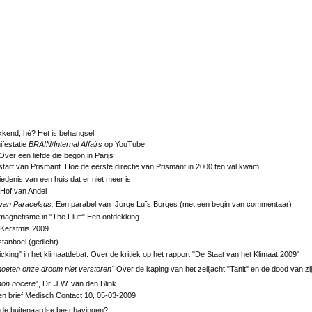
kend, hè? Het is behangsel
festatie
BRAIN/Internal Affairs
op YouTube.
 Over een liefde die begon in Parijs
tart van Prismant. Hoe de eerste directie van Prismant in 2000 ten val kwam
denis van een huis dat er niet meer is.
Hof van Andel
an Paracelsus.
Een parabel van Jorge Luïs Borges (met een begin van commentaar)
magnetisme in "The Fluff" Een ontdekking
 Kerstmis 2009
stanboel (gedicht)
cking" in het klimaatdebat. Over de kritiek op het rapport "De Staat van het Klimaat 2009"
moeten onze droom niet verstoren"
Over de kaping van het zeiljacht "Tanit" en de dood van zij
non nocere
", Dr. J.W. van den Blink
n brief Medisch Contact 10, 05-03-2009
 de buitenaardse beschavingen?