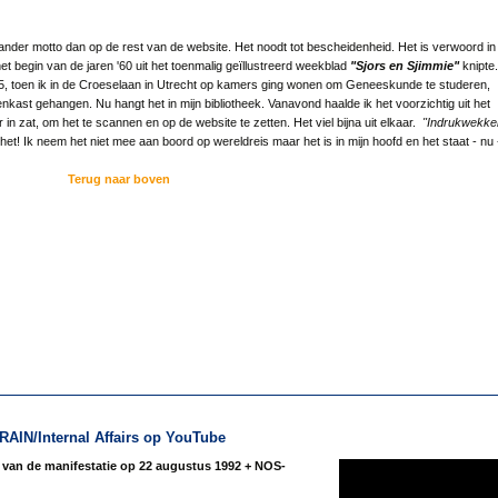
 ander motto dan op de rest van de website. Het noodt tot bescheidenheid. Het is verwoord in
 het begin van de jaren '60 uit het toenmalig geïllustreerd weekblad
"Sjors en Sjimmie"
knipte.
1965, toen ik in de Croeselaan in Utrecht op kamers ging wonen om Geneeskunde te studeren,
nkast gehangen. Nu hangt het in mijn bibliotheek. Vanavond haalde ik het voorzichtig uit het
ar in zat, om het te scannen en op de website te zetten. Het viel bijna uit elkaar.
"Indrukwekke
 het! Ik neem het niet mee aan boord op wereldreis maar het is in mijn hoofd en het staat - nu 
Terug naar boven
RAIN/Internal Affairs op YouTube
 van de manifestatie op 22 augustus 1992 + NOS-