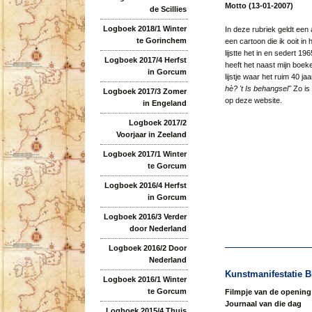
Motto (13-01-2007)
de Scillies
Logboek 2018/1 Winter
In deze rubriek geldt een
te Gorinchem
een cartoon die ik ooit in
lijstte het in en sedert 
Logboek 2017/4 Herfst
heeft het naast mijn boeke
in Gorcum
lijstje waar het ruim 40 ja
hè? 't Is behangsel"
Zo is
Logboek 2017/3 Zomer
op deze website.
in Engeland
Logboek 2017/2
Voorjaar in Zeeland
Logboek 2017/1 Winter
te Gorcum
Logboek 2016/4 Herfst
in Gorcum
Logboek 2016/3 Verder
door Nederland
Logboek 2016/2 Door
Nederland
Kunstmanifestatie B
Logboek 2016/1 Winter
te Gorcum
Filmpje van de opening
Journaal van die dag
Logboek 2015/4 Thuis