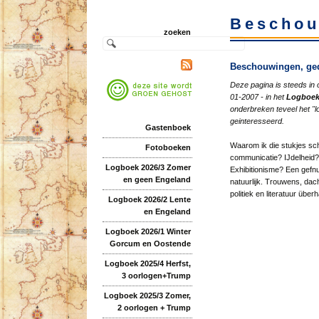
Beschou
zoeken
Beschouwingen, ged
Deze pagina is steeds in 
01-2007 - in het
Logboe
onderbreken teveel het "l
geinteresseerd.
Gastenboek
Waarom ik die stukjes sch
Fotoboeken
communicatie? IJdelheid? 
Logboek 2026/3 Zomer
Exhibitionisme? Een gefnu
en geen Engeland
natuurlijk. Trouwens, dach
politiek en literatuur üb
Logboek 2026/2 Lente
en Engeland
Logboek 2026/1 Winter
Gorcum en Oostende
Logboek 2025/4 Herfst,
3 oorlogen+Trump
Logboek 2025/3 Zomer,
2 oorlogen + Trump