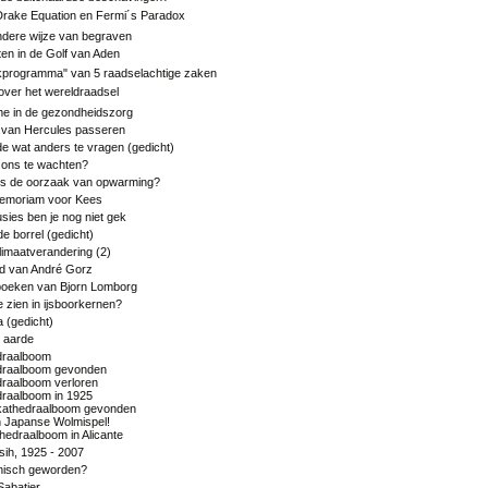
rake Equation en Fermi´s Paradox
ndere wijze van begraven
en in de Golf van Aden
kprogramma" van 5 raadselachtige zaken
over het wereldraadsel
e in de gezondheidszorg
 van Hercules passeren
e wat anders te vragen (gedicht)
 ons te wachten?
s de oorzaak van opwarming?
Memoriam voor Kees
usies ben je nog niet gek
de borrel (gedicht)
imaatverandering (2)
od van André Gorz
oeken van Bjorn Lomborg
 zien in ijsboorkernen?
 (gedicht)
 aarde
draalboom
draalboom gevonden
raalboom verloren
raalboom in 1925
kathedraalboom gevonden
n Japanse Wolmispel!
hedraalboom in Alicante
sih, 1925 - 2007
nisch geworden?
abatier