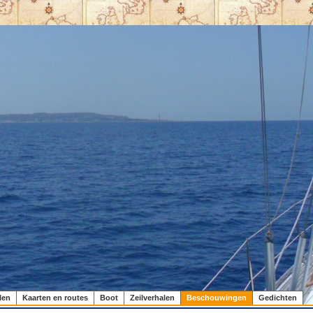
len
Kaarten en routes
Boot
Zeilverhalen
Beschouwingen
Gedichten