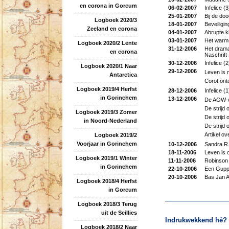
en corona in Gorcum
06-02-2007
Infelice (
25-01-2007
Bij de do
Logboek 2020/3
18-01-2007
Beveiligin
Zeeland en corona
04-01-2007
Abrupte kl
03-01-2007
Het warms
Logboek 2020/2 Lente
31-12-2006
Het drama
en corona
Naschrift
30-12-2006
Infelice (2
Logboek 2020/1 Naar
29-12-2006
Leven is ni
Antarctica
Corot ont
Logboek 2019/4 Herfst
28-12-2006
Infelice (1
in Gorinchem
13-12-2006
De AOW-op
De strijd 
Logboek 2019/3 Zomer
De strijd 
in Noord-Nederland
De strijd 
Artikel ove
Logboek 2019/2
Voorjaar in Gorinchem
10-12-2006
Sandra R.
18-11-2006
Leven is o
Logboek 2019/1 Winter
11-11-2006
Robinson 
in Gorinchem
22-10-2006
Een Gupp
20-10-2006
Bas Jan A
Logboek 2018/4 Herfst
in Gorcum
Logboek 2018/3 Terug
uit de Scillies
Indrukwekkend hè? 
Logboek 2018/2 Naar