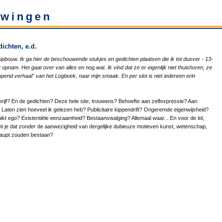
wingen
ichten, e.d.
opbouw. Ik ga hier de beschouwende stukjes en gedichten plaatsen die ik tot dusver - 13-
k
opnam. Het gaat over van alles en nog wat. Ik vind dat ze er eigenlijk niet thuishoren, ze
opend verhaal" van het Logboek, naar mijn smaak. En per slot is niet iedereen erin
rijf? En de gedichten? Deze hele site, trouwens? Behoefte aan zelfexpressie? Aan
Laten zien hoeveel ik gelezen heb? Publicitaire kippendrift? Ongeremde eigenwijsheid?
ikt ego? Existentiële eenzaamheid? Bestaanswalging? Allemaal waar... En voor de lol,
t je dat
zonder
de aanwezigheid van dergelijke dubieuze motieven kunst, wetenschap,
erhaupt zouden bestaan?