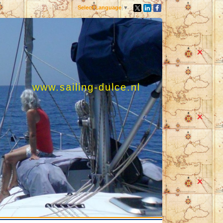
Select Language
▼
www.sailing-dulce.nl