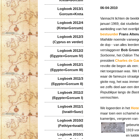
06-04-2010
Logboek 2013/1
Gorcum+Kreta
Vannacht lichten de beeld
Logboek 2012/4
januari 1969, dat studieb
(Kreta+Gorcum)
aanleiding van het overli
bestuurder
Frans Alten
Logboek 2012/3
Mathilde
noemde vanwege h
(Cyprus en verder)
de dop - van alles leerde
verslaggever
Bob Groen
Logboek 2012/2
Sorbonne
, het
Odéon The
(Egypte+Gorcum IV)
president
Charles de Gau
Logboek 2012/1
revolte die begon als ee
(Egypte+Gorcum III)
niet toegestaan was. We b
waar de fameuze straatge
Logboek 2011/3
gistte nog, het was immer
(Egypte+Gorcum II)
we zelfs deel aan een d
Republique
langs de
Basti
Logboek 2011/2
vermochten.
(Egypte+Gorcum I)
Logboek 2011/1
We logeerden in het
Hote
(Israël>Suez)
maar toen een schamel en 
kamertjes, vergeven van 
Logboek 2010/2
gebeurte
(Fethiye>Israël)
1919 von
Logboek 2010/1
en luidd