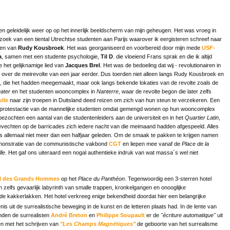
en geleidelijk weer op op het innerlijk beeldscherm van mijn geheugen. Het was vroeg in
ezoek van een tiental Utrechtse studenten aan Parijs waarover ik eergisteren schreef naar
jden van
Rudy Kousbroek
. Het was georganiseerd en voorbereid door mijn mede
USF-
a
, samen met een studente psychologie,
Til D
. die vloeiend Frans sprak en die ik altijd
et gelijknamige lied van
Jacques Brel
. Het was de bedoeling dat wij - revolutionairen in
n over de meirevolte van een jaar eerder. Dus toerden niet alleen langs Rudy Kousbroek en
, die het hadden meegemaakt, maar ook langs bekende lokaties van de revolte zoals de
ater
en het studenten wooncomplex in
Nanterre
, waar de revolte begon die later zelfs
lle
naar zijn troepen in Duitsland deed reizen om zich van hun steun te verzekeren. Een
n protestactie van de mannelijke studenten omdat gemengd wonen op hun wooncomplex
ezochten een aantal van die studentenleiders aan de universiteit en in het
Quartier Latin
,
vechten op de barricades zich iedere nacht van die meimaand hadden afgespeeld. Alles
s allemaal niet meer dan een halfjaar geleden. Om de smaak te pakken te krijgen namen
emonstratie van de communistische vakbond
CGT
en liepen mee vanaf de
Place de la
lle
. Het gaf ons uiteraard een nogal authentieke indruk van wat massa´s wel niet
l des Grands Hommes
op het
Place du Panthéon
. Tegenwoordig een 3-sterren hotel
zelfs gevaarlijk labyrinth van smalle trappen, kronkelgangen en onooglijke
de kakkerlakken. Het hotel verkreeg enige bekendheid doordat hier een belangrijke
nis uit de surrealistische beweging in de kunst en de letteren plaats had. In de lente van
den de surrealisten
André Breton
en
Philippe Soupault
er de
"écriture automatique"
uit
en met het schrijven van
"Les Champs Magnétiques"
de geboorte van het surrealisme