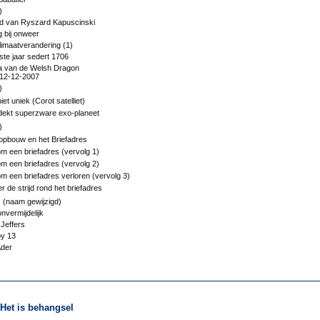
3)
od van Ryszard Kapuscinski
g bij onweer
imaatverandering (1)
te jaar sedert 1706
 van de Welsh Dragon
 12-12-2007
)
et uniek (Corot satelliet)
dekt superzware exo-planeet
)
bouw en het Briefadres
om een briefadres (vervolg 1)
om een briefadres (vervolg 2)
om een briefadres verloren (vervolg 3)
r de strijd rond het briefadres
 (naam gewijzigd)
nvermijdelijk
Jeffers
y 13
der
Het is behangsel