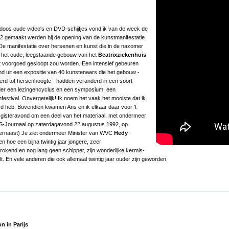
 doos oude video's en DVD-schijfjes vond ik van de week de
92 gemaakt werden bij de opening van de kunstmanifestatie
 De manifestatie over hersenen en kunst die in de nazomer
in het oude, leegstaande gebouw van het
Beatrixziekenhuis
t voorgoed gesloopt zou worden. Een intensief gebeuren
d uit een expositie van 40 kunstenaars die het gebouw -
erd tot hersenhoogte - hadden veranderd in een soort
der een lezingencyclus en een symposium, een
festival. Onvergetelijk! Ik noem het vaak het mooiste dat ik
rd heb. Bovendien kwamen Ans en ik elkaar daar voor 't
e gisteravond om een deel van het materiaal, met ondermeer
S-Journaal op zaterdagavond 22 augustus 1992, op
hiernaast) Je ziet ondermeer Minister van WVC
Hedy
en hoe een bijna twintig jaar jongere, zeer
 rokend en nog lang geen schipper, zijn wonderlijke kermis-
. En vele anderen die ook allemaal twintig jaar ouder zijn geworden.
n in Parijs