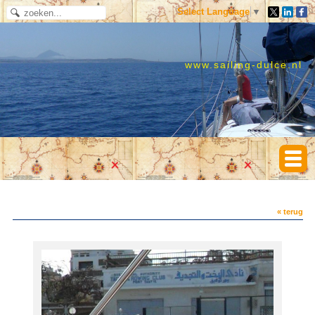
Select Language
▼
www.sailing-dulce.nl
« terug