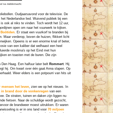
nd na middernacht.
liebollen. Oudjaarsavond voor de televisie. De
het Nederlandse lied. Wuivend publiek bij een
s ook al niks te vinden. Toch wordt het 12 uur,
rdijnen open om naar het vuurwerk te kijken.
e
Boötiden
. Er staat een vuurkorf te branden bij
. Maar verderop, boven de huizen, flikkert licht
enwijken. Opeens is er een enorme knal of beter,
losie van een kaliber dat welhaast een heel
esluierde moslima's op het Eind met hun
ijken en toasten met de buren. Die zijn
 in Den Haag. Een halfuur later belt
Rommert
. Hij
 zegt hij. Om kwart over één gaat Anna slapen. Op
rhaald. Weer elders is een potpourri van hits uit
r mensen het leven
, zien we op het nieuws. In
a in brand door de vonkenregen
van een
e. De straten, tuinen en daken zijn liggen nu
ande fietsen. Naar de schuldige wordt gezocht,
arvoor de brandweer moest uitrukken. Er waren
rwisseling is er in ons land voor
70 miljoen