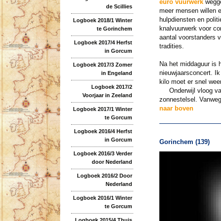
euro vuurwerk
weggek
de Scillies
meer mensen willen e
hulpdiensten en polit
Logboek 2018/1 Winter
knalvuurwerk voor co
te Gorinchem
aantal voorstanders v
Logboek 2017/4 Herfst
tradities.
in Gorcum
Na het middaguur is h
Logboek 2017/3 Zomer
nieuwjaarsconcert. Ik
in Engeland
kilo moet er snel we
Logboek 2017/2
Onderwijl vloog van
Voorjaar in Zeeland
zonnestelsel. Vanwege
naar boven
Logboek 2017/1 Winter
te Gorcum
Logboek 2016/4 Herfst
in Gorcum
Gorinchem (139)
Logboek 2016/3 Verder
door Nederland
Logboek 2016/2 Door
Nederland
Logboek 2016/1 Winter
te Gorcum
Logboek 2015/4 Thuis