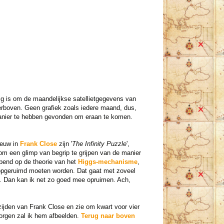
g is om de maandelijkse satellietgegevens van
erboven. Geen grafiek zoals iedere maand, dus,
manier te hebben gevonden om eraan te komen.
ieuw in
Frank Close
zijn '
The Infinity Puzzle
',
 om een glimp van begrip te grijpen van de manier
opend op de theorie van het
Higgs-mechanisme
,
n opgeruimd moeten worden. Dat gaat met zoveel
rf. Dan kan ik net zo goed mee opruimen. Ach,
zijden van Frank Close en zie om kwart voor vier
orgen zal ik hem afbeelden.
Terug naar boven