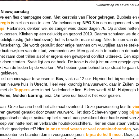
Vuurwerk op en boven het Ei
, Nieuwjaarsdag
 we een fles champagne open. Met kerstmis van
Floor
gekregen. Bubbels en o
regts
is niet om aan te zien. We belanden op
NPO 3
in een megaconcert van 
ijs
. Parkinson, denken we, de zanger werd dezer dagen 76. Op andere netten i
n kussen. Klinken op een gelukkig en gezond 2019. Daarna schuiven we de go
 redelijk rustig (foto hierboven). het is bewolkt maar droog. Niks te zien van d
Waterkering. Die wordt gebruikt door enige mannen om vuurpijlen aan te steken
e buitenwijken van de stad, vermoeden we. Men gaat zich te buiten in de buit
et raam doet trillen alsof er ergens een gewapend conflict uitbreekt. Een exp
n doen storten. Syrië ligt om de hoek. De ironie is dat juist nu een groepje g
kt van de lieden bij de vuurkorf. We hebben geen behoefte op straat te gaan k
 gebleven.
lt om nieuwjaar te wensen is
Bas
, vlak na 12 uur. Hij viert het bij vrienden
 hun nieuwe huis in Utrecht. Heel veel krachtig knalvuurwerk, daar in Zuilen,
k met de
Toppers
weer in het Nederlandse lied. Elders wordt M-M. Huijbregts he
Veres
,
Golden Earring
, enz. Om twee uur houd ik het voor gezien.
aan. Onze kanarie heeft het allemaal overleefd. Deze jaarwisseling kostte
vie
eren gewond geraakt door zwaar vuurwerk. Het dorp Scheveningen vloog
bijn
gigantische stapel
pellets
op het strand, aangewakkerd door harde wind van ze
oep van natte roet en verbrande houtskoolschilfers. Hier en daar staan verbr
ft dit goedgekeurd? Hier
in onze stad waren er veel containerbranden
, wa
 incidenten en branden dan in voorgaande jaren,
bijna de helft meer.
Deze jaa