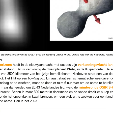
Beeldmateriaal van de NASA over de ijsdwerg Ultima Thule. Linkse foto van de nadering, rechts 
19
orizons
heeft in de nieuwjaarsnacht met succes zijn
verkenningsvlucht lan
ter afstand. Dat is ver voorbij de dwergplaneet
Pluto
, in de Kuipergordel. De 
 van 3500 kilometer van het ijzige hemellichaam. Hierboven staat een van de
ct. Het lijkt op een
bowling pin
. Ernaast staat een schematische weergave; de p
andaag op te wachten, maar ze doen er ruim 6 uur over om de aarde te bereik
aar dan eerder, om 20.43 Nederlandse tijd, werd de
ruimtesonde OSIRIS-R
bracht. Bennu is maar 500 meter in doorsnede en de sonde draait er nu op e
sonde het oppervlak in kaart brengen, om een plek uit te zoeken voor een la
de aarde. Dan is het 2023.