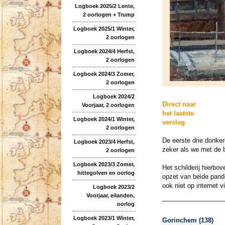
Logboek 2025/2 Lente,
2 oorlogen + Trump
Logboek 2025/1 Winter,
2 oorlogen
Logboek 2024/4 Herfst,
2 oorlogen
Logboek 2024/3 Zomer,
2 oorlogen
Logboek 2024/2
Direct naar
Voorjaar, 2 oorlogen
het laatste
Logboek 2024/1 Winter,
verslag
2 oorlogen
De eerste drie donker
Logboek 2023/4 Herfst,
zeker als we met de b
2 oorlogen
Logboek 2023/3 Zomer,
Het schilderij hierbo
hittegolven en oorlog
opzet van beide pande
ook niet op internet v
Logboek 2023/2
Voorjaar, eilanden,
oorlog
Logboek 2023/1 Winter,
Gorinchem (138)