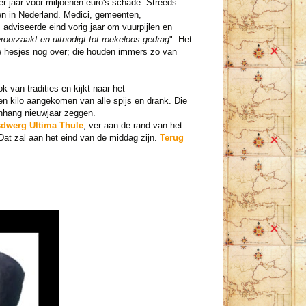
r jaar voor miljoenen euro's schade. Streeds
n in Nederland. Medici, gemeenten,
 adviseerde eind vorig jaar om vuurpijlen en
roorzaakt en uitnodigt tot roekeloos gedrag
". Het
le hesjes nog over; die houden immers zo van
 van tradities en kijkt naar het
en kilo aangekomen van alle spijs en drank. Die
nhang nieuwjaar zeggen.
sdwerg Ultima Thule
, ver aan de rand van het
Dat zal aan het eind van de middag zijn.
Terug