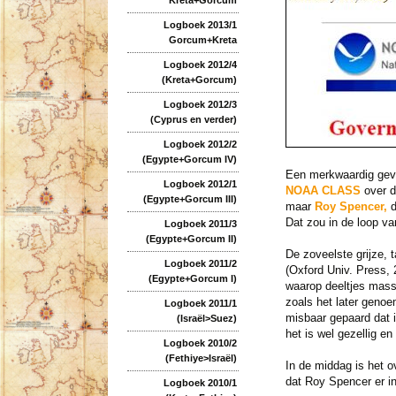
Logboek 2013/1
Gorcum+Kreta
Logboek 2012/4
(Kreta+Gorcum)
Logboek 2012/3
(Cyprus en verder)
Logboek 2012/2
(Egypte+Gorcum IV)
Een merkwaardig gev
Logboek 2012/1
NOAA CLASS
over d
(Egypte+Gorcum III)
maar
Roy Spencer,
d
Dat zou in de loop v
Logboek 2011/3
(Egypte+Gorcum II)
De zoveelste grijze, 
Logboek 2011/2
(Oxford Univ. Press, 
(Egypte+Gorcum I)
waarop deeltjes massa
zoals het later genoe
Logboek 2011/1
misbaar gepaard dat i
(Israël>Suez)
het is wel gezellig en
Logboek 2010/2
(Fethiye>Israël)
In de middag is het o
dat Roy Spencer er in
Logboek 2010/1