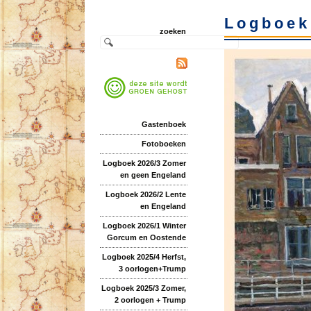
Logboek
zoeken
Gastenboek
Fotoboeken
Logboek 2026/3 Zomer
en geen Engeland
Logboek 2026/2 Lente
en Engeland
Logboek 2026/1 Winter
Gorcum en Oostende
Logboek 2025/4 Herfst,
3 oorlogen+Trump
Logboek 2025/3 Zomer,
2 oorlogen + Trump