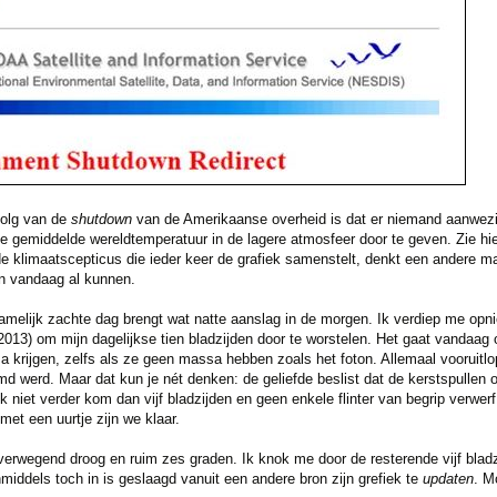
olg van de
shutdown
van de Amerikaanse overheid is dat er niemand aanwezi
e gemiddelde wereldtemperatuur in de lagere atmosfeer door te geven. Zie hi
e klimaatscepticus die ieder keer de grafiek samenstelt, denkt een andere 
an vandaag al kunnen.
tamelijk zachte dag brengt wat natte aanslag in de morgen. Ik verdiep me opn
2013) om mijn dagelijkse tien bladzijden door te worstelen. Het gaat vandaag
 krijgen, zelfs als ze geen massa hebben zoals het foton. Allemaal vooruitl
md werd. Maar dat kun je nét denken: de geliefde beslist dat de kerstspulle
k niet verder kom dan vijf bladzijden en geen enkele flinter van begrip verwe
 met een uurtje zijn we klaar.
verwegend droog en ruim zes graden. Ik knok me door de resterende vijf blad
middels toch in is geslaagd vanuit een andere bron zijn grefiek te
updaten
. M