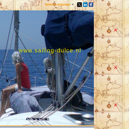
Select Language
▼
www.sailing-dulce.nl