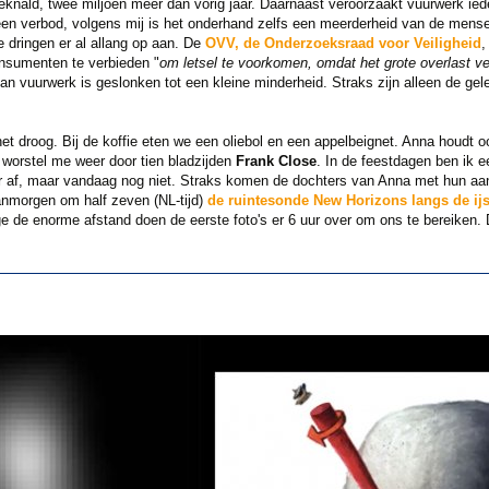
nald, twee miljoen meer dan vorig jaar. Daarnaast veroorzaakt vuurwerk iede
en verbod, volgens mij is het onderhand zelfs een meerderheid van de mense
ie dringen er al allang op aan. De
OVV, de Onderzoeksraad voor Veiligheid
,
nsumenten te verbieden "
om letsel te voorkomen, omdat het grote overlast ve
an vuurwerk is geslonken tot een kleine minderheid. Straks zijn alleen de ge
et droog. Bij de koffie eten we een oliebol en een appelbeignet. Anna houdt ook
 worstel me weer door tien bladzijden
Frank Close
. In de feestdagen ben ik e
er af, maar vandaag nog niet. Straks komen de dochters van Anna met hun aa
morgen om half zeven (NL-tijd)
de ruintesonde New Horizons langs de ij
 de enorme afstand doen de eerste foto's er 6 uur over om ons te bereiken. 