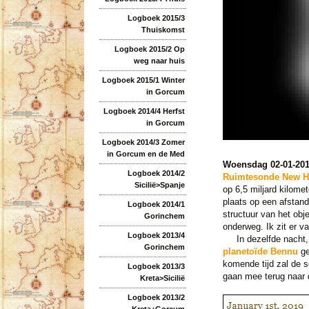
Logboek 2015/3
Thuiskomst
Logboek 2015/2 Op
weg naar huis
Logboek 2015/1 Winter
in Gorcum
Logboek 2014/4 Herfst
in Gorcum
Logboek 2014/3 Zomer
in Gorcum en de Med
Woensdag 02-01-20
Logboek 2014/2
Ruimtesonde New H
Sicilië>Spanje
op 6,5 miljard kilome
plaats op een afstand
Logboek 2014/1
structuur van het obje
Gorinchem
onderweg. Ik zit er v
Logboek 2013/4
In dezelfde nacht, m
Gorinchem
planetoïde Bennu
ge
komende tijd zal de 
Logboek 2013/3
gaan mee terug naar 
Kreta>Sicilië
Logboek 2013/2
Kreta+Gorcum