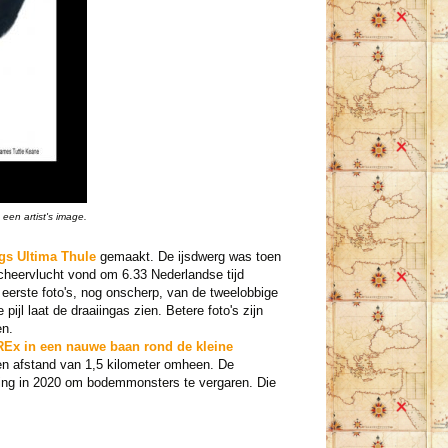
een artist's image.
gs Ultima Thule
gemaakt. De ijsdwerg was toen
scheervlucht vond om 6.33 Nederlandse tijd
 eerste foto's, nog onscherp, van de tweelobbige
ijl laat de draaiingas zien. Betere foto's zijn
en.
Ex in een nauwe baan rond de kleine
en afstand van 1,5 kilometer omheen. De
nding in 2020 om bodemmonsters te vergaren. Die