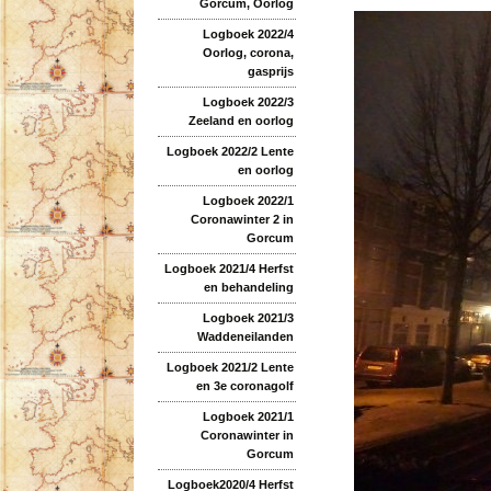
Gorcum, Oorlog
Logboek 2022/4
Oorlog, corona,
gasprijs
Logboek 2022/3
Zeeland en oorlog
Logboek 2022/2 Lente
en oorlog
Logboek 2022/1
Coronawinter 2 in
Gorcum
Logboek 2021/4 Herfst
en behandeling
Logboek 2021/3
Waddeneilanden
Logboek 2021/2 Lente
en 3e coronagolf
Logboek 2021/1
Coronawinter in
Gorcum
Logboek2020/4 Herfst