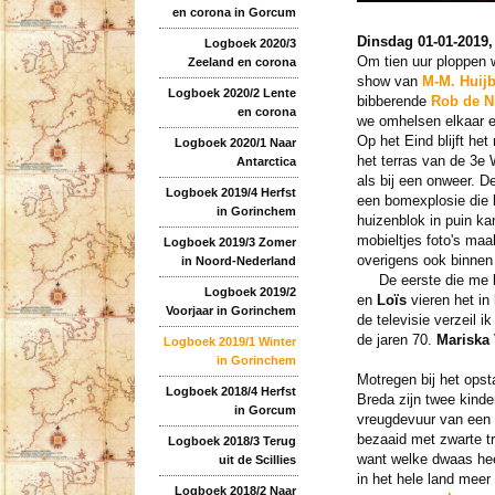
en corona in Gorcum
Dinsdag 01-01-2019
Logboek 2020/3
Om tien uur ploppen
Zeeland en corona
show van
M-M. Huijb
Logboek 2020/2 Lente
bibberende
Rob de N
en corona
we omhelsen elkaar e
Op het Eind blijft het
Logboek 2020/1 Naar
het terras van de 3e 
Antarctica
als bij een onweer. D
Logboek 2019/4 Herfst
een bomexplosie die h
in Gorinchem
huizenblok in puin ka
mobieltjes foto's maa
Logboek 2019/3 Zomer
overigens ook binnen
in Noord-Nederland
De eerste die me be
Logboek 2019/2
en
Loïs
vieren het in
Voorjaar in Gorinchem
de televisie verzeil i
de jaren 70.
Mariska 
Logboek 2019/1 Winter
in Gorinchem
Motregen bij het opst
Logboek 2018/4 Herfst
Breda zijn twee kind
in Gorcum
vreugdevuur van een 
bezaaid met zwarte tr
Logboek 2018/3 Terug
want welke dwaas hee
uit de Scillies
in het hele land meer
Logboek 2018/2 Naar