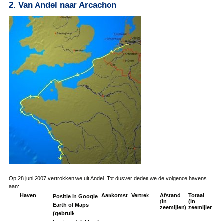
2. Van Andel naar Arcachon
Op 28 juni 2007 vertrokken we uit Andel. Tot dusver deden we de volgende havens
aan:
Haven
Aankomst
Vertrek
Afstand
Totaal
Positie in Google
(
in
(in
Earth of Maps
zeemijlen)
zeemijlen)
(gebruik