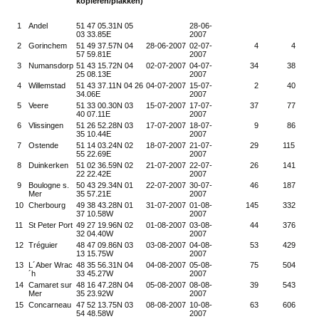
kopiëren/plakken)
1
Andel
51 47 05.31N 05
28-06-
03 33.85E
2007
2
Gorinchem
51 49 37.57N 04
28-06-2007
02-07-
4
4
57 59.81E
2007
3
Numansdorp
51 43 15.72N 04
02-07-2007
04-07-
34
38
25 08.13E
2007
4
Willemstad
51 43 37.11N 04 26
04-07-2007
15-07-
2
40
34.06E
2007
5
Veere
51 33 00.30N 03
15-07-2007
17-07-
37
77
40 07.11E
2007
6
Vlissingen
51 26 52.28N 03
17-07-2007
18-07-
9
86
35 10.44E
2007
7
Ostende
51 14 03.24N 02
18-07-2007
21-07-
29
115
55 22.69E
2007
8
Duinkerken
51 02 36.59N 02
21-07-2007
22-07-
26
141
22 22.42E
2007
9
Boulogne s.
50 43 29.34N 01
22-07-2007
30-07-
46
187
Mer
35 57.21E
2007
10
Cherbourg
49 38 43.28N 01
31-07-2007
01-08-
145
332
37 10.58W
2007
11
St Peter Port
49 27 19.96N 02
01-08-2007
03-08-
44
376
32 04.40W
2007
12
Tréguier
48 47 09.86N 03
03-08-2007
04-08-
53
429
13 15.75W
2007
13
L´Aber Wrac
48 35 56.31N 04
04-08-2007
05-08-
75
504
´h
33 45.27W
2007
14
Camaret sur
48 16 47.28N 04
05-08-2007
08-08-
39
543
Mer
35 23.92W
2007
15
Concarneau
47 52 13.75N 03
08-08-2007
10-08-
63
606
54 48.58W
2007