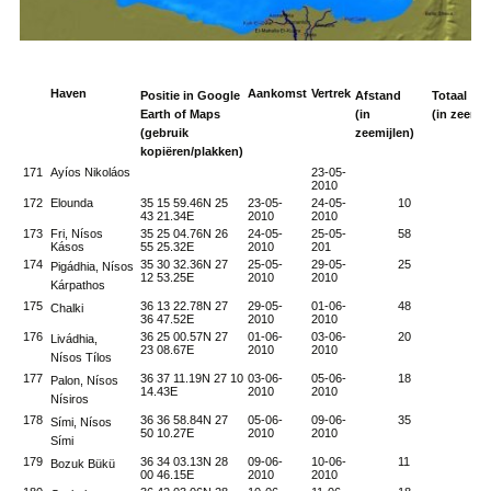
Haven
Aankomst
Vertrek
Positie in
Google
Afstand
Totaal
Earth of
Maps
(in
(in zeemij
(gebruik
zeemijlen)
kopiëren/
plakken)
171
Ayíos Nikoláos
23-05-
2010
172
Elounda
35 15 59.46N 25
23-05-
24-05-
10
690
43 21.34E
2010
2010
173
Fri, Nísos
35 25 04.76N 26
24-05-
25-05-
58
696
Kásos
55 25.32E
2010
201
174
35 30 32.36N 27
25-05-
29-05-
25
698
Pigádhia, Nísos
12 53.25E
2010
2010
Kárpathos
175
36 13 22.78N 27
29-05-
01-06-
48
703
Chalki
36 47.52E
2010
2010
176
36 25 00.57N 27
01-06-
03-06-
20
705
Livádhia,
23 08.67E
2010
2010
Nísos Tílos
177
36 37 11.19N 27 10
03-06-
05-06-
18
707
Palon, Nísos
14.43E
2010
2010
Nísiros
178
36 36 58.84N 27
05-06-
09-06-
35
710
Sími, Nísos
50 10.27E
2010
2010
Sími
179
36 34 03.13N 28
09-06-
10-06-
11
711
Bozuk Bükü
00 46.15E
2010
2010