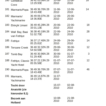
180
36 42 03.06N 28
10-06-
11-06-
18
713
Gerbekse
13 29.93E
2010
2010
Cove
181
36 49 36.70N 28
11-06-
12-06-
14
715
Marmaris/Pupa
18 43.49E
2010
2010
182
36 49 09.07N 28
12-06-
20-06-
Marmaris/
18 36.80E
2010
2010
Yachtmarine
183
36 49 45.28N 28
20-06-
22-06-
18
716
Ekinçik Limani
33 01.13E
2010
2010
184
36 38 40.19N 28
22-06-
24-06-
28
719
Wall Bay, Baai
51 02.75E
2010
2010
van Fethiye
185
36 37 17.40N 29
24-06-
29-06-
14
721
Fethiye
05 25.81E
2010
2010
186
36 40 32.32N 28
29-06-
30-06-
12
722
Tersane Creek
54 50.59E
2010
2010
187
36 40 30.96N 28
30-06-
01-07-
3
722
Tomb Bay
51 29.40E
2010
2010
188
36 37 22.13N 29
01-07-
07-07-
12
723
Fethiye, Classic
05 55.58E
2010
2010
Yacht Hotel
190
36 49 36.70N 28
07-07-
11-07-
46
728
Marmaris/Pupa
18 43.49E
2010
2010
191
36 49 14.87N 28
11-07-
Marmaris,
18 23.37E
2010
Yachtmarine
15-07-
02-08-
Tocht door
2010
2010
Anatolië (zie
hieronder 8.1)
10-08-
21-08-
Bezoek aan
2010
2010
Holland