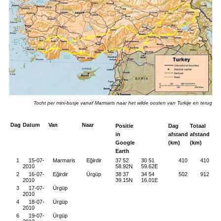
Tocht per mini-busje vanaf Marmaris naar het wilde oosten van Turkije en terug
Dag
Datum
Van
Naar
Positie
Dag
Totaal
in
afstand
afstand
Google
(km)
(km)
Earth
1
15-07-
Marmaris
Eğirdir
37 52
30 51
410
410
2010
58.92N
59.62E
2
16-07-
Eğirdir
Ürgüp
38 37
34 54
502
912
2010
39.15N
16.01E
3
17-07-
Ürgüp
2010
4
18-07-
Ürgüp
2010
6
19-07-
Ürgüp