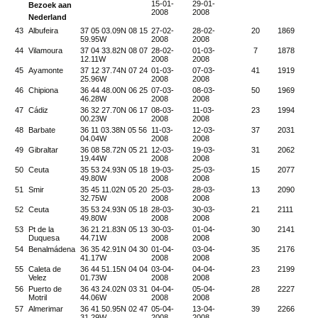
15-01-
29-01-
Bezoek aan
2008
2008
Nederland
43
Albufeira
37 05 03.09N 08 15
27-02-
28-02-
20
1869
59.95W
2008
2008
44
Vilamoura
37 04 33.82N 08 07
28-02-
01-03-
7
1878
12.11W
2008
2008
45
Ayamonte
37 12 37.74N 07 24
01-03-
07-03-
41
1919
25.96W
2008
2008
46
Chipiona
36 44 48.00N 06 25
07-03-
08-03-
50
1969
46.28W
2008
2008
47
Cádiz
36 32 27.70N 06 17
08-03-
11-03-
23
1994
00.23W
2008
2008
48
Barbate
36 11 03.38N 05 56
11-03-
12-03-
37
2031
04.04W
2008
2008
49
Gibraltar
36 08 58.72N 05 21
12-03-
19-03-
31
2062
19.44W
2008
2008
50
Ceuta
35 53 24.93N 05 18
19-03-
25-03-
15
2077
49.80W
2008
2008
51
Smir
35 45 11.02N 05 20
25-03-
28-03-
13
2090
32.75W
2008
2008
52
Ceuta
35 53 24.93N 05 18
28-03-
30-03-
21
2111
49.80W
2008
2008
53
Pt de la
36 21 21.83N 05 13
30-03-
01-04-
30
2141
Duquesa
44.71W
2008
2008
54
Benalmádena
36 35 42.91N 04 30
01-04-
03-04-
35
2176
41.17W
2008
2008
55
Caleta de
36 44 51.15N 04 04
03-04-
04-04-
23
2199
Velez
01.73W
2008
2008
56
Puerto de
36 43 24.02N 03 31
04-04-
05-04-
28
2227
Motril
44.06W
2008
2008
57
Almerimar
36 41 50.95N 02 47
05-04-
13-04-
39
2266
31.29W
2008
2008