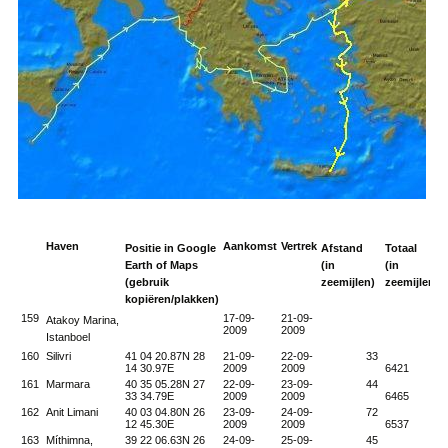
Haven
Aankomst
Vertrek
Positie in Google
Afstand
Totaal
Earth of Maps
(in
(in
(gebruik
zeemijlen)
zeemijlen
kopiëren/plakken)
159
17-09-
21-09-
Atakoy Marina,
2009
2009
Istanboel
160
Silivri
41 04 20.87N 28
21-09-
22-09-
33
14 30.97E
2009
2009
6421
161
Marmara
40 35 05.28N 27
22-09-
23-09-
44
33 34.79E
2009
2009
6465
162
Anit Limani
40 03 04.80N 26
23-09-
24-09-
72
12 45.30E
2009
2009
6537
163
Míthimna,
39 22 06.63N 26
24-09-
25-09-
45