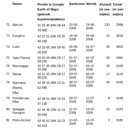
Haven
Aankomst
Vertrek
Positie in
Google
Afstand
Totaal
Earth
of Maps
(in zee-
(in zee-
(gebruik
mijlen)
mijlen)
kopiëren/plakken)
72
Ajaccio
20-06-
24-06-
233
2996
41 55 45.94N 08 44
2008
2008
33.98E
73
Cargèse
24-06-
26-06-
22
3018
42 07 51.63N 08 35
2008
2008
49.94E
74
Calvi
26-06-
01-07-
34
3052
42 33 55.34N 08 45
2008
2008
26.82E
75
Saint Florent
42 40 49.08N 09 17
01-07-
02-07-
29
3081
54.24E
2008
2008
76
Macinaggio
42 57 35.40N 09 27
02-07-
03-07-
28
3109
18.96E
2008
2008
77
Bastia
42 41 43.28N 09 27
03-07-
06-07-
17
3126
08.62E
2008
2008
78
06-07-
09-07-
34
3160
Marciana
42 48 25.38N 10 11
2008
2008
Marina,
52.94E
Elba
79
Portoferraio,
09-07-
11-07-
8
3168
42 48 51.39N 10 19
Elba
2008
2008
47.13E
80
Spiaggia
11-07-
13-07-
15
3183
42 44 38.23N 10 24
Naregno
2008
2008
49.68E
81
Porto Azzuro
13-07-
15-07-
2
3185
42 45 51.58N 10 23
2008
2008
50.91E