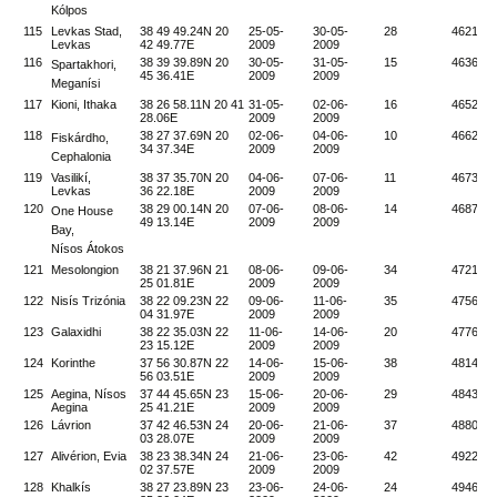
Kólpos
115
Levkas Stad,
38 49 49.24N 20
25-05-
30-05-
28
4621
Levkas
42 49.77E
2009
2009
116
38 39 39.89N 20
30-05-
31-05-
15
4636
Spartakhori,
45 36.41E
2009
2009
Meganísi
117
Kioni, Ithaka
38 26 58.11N 20 41
31-05-
02-06-
16
4652
28.06E
2009
2009
118
38 27 37.69N 20
02-06-
04-06-
10
4662
Fiskárdho,
34 37.34E
2009
2009
Cephalonia
119
Vasilikí,
38 37 35.70N 20
04-06-
07-06-
11
4673
Levkas
36 22.18E
2009
2009
120
38 29 00.14N 20
07-06-
08-06-
14
4687
One House
49 13.14E
2009
2009
Bay,
Nísos Átokos
121
Mesolongion
38 21 37.96N 21
08-06-
09-06-
34
4721
25 01.81E
2009
2009
122
Nisís Trizónia
38 22 09.23N 22
09-06-
11-06-
35
4756
04 31.97E
2009
2009
123
Galaxidhi
38 22 35.03N 22
11-06-
14-06-
20
4776
23 15.12E
2009
2009
124
Korinthe
37 56 30.87N 22
14-06-
15-06-
38
4814
56 03.51E
2009
2009
125
Aegina, Nísos
37 44 45.65N 23
15-06-
20-06-
29
4843
Aegina
25 41.21E
2009
2009
126
Lávrion
37 42 46.53N 24
20-06-
21-06-
37
4880
03 28.07E
2009
2009
127
Alivérion, Evia
38 23 38.34N 24
21-06-
23-06-
42
4922
02 37.57E
2009
2009
128
Khalkís
38 27 23.89N 23
23-06-
24-06-
24
4946