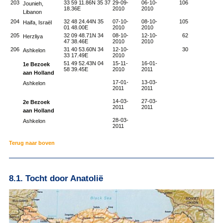
203
33 59 11.86N 35 37
29-09-
06-10-
106
786
Jounieh,
18.36E
2010
2010
Libanon
204
32 48 24.44N 35
07-10-
08-10-
105
796
Haifa, Israël
01 48.00E
2010
2010
205
32 09 48.71N 34
08-10-
12-10-
62
802
Herzliya
47 38.46E
2010
2010
206
31 40 53.60N 34
12-10-
30
805
Ashkelon
33 17.49E
2010
51 49 52.43N 04
15-11-
16-01-
1e Bezoek
58 39.45E
2010
2011
aan Holland
17-01-
13-03-
Ashkelon
2011
2011
14-03-
27-03-
2e Bezoek
2011
2011
aan Holland
28-03-
Ashkelon
2011
Terug naar boven
8.1. Tocht door Anatolië