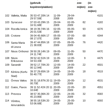
(gebruik
zee-
(in
kopiëren/plakken)
mijlen)
zee-
mijlen)
102
Valletta, Malta
35 53 47.20N 14
11-09-
29-04-
4101
29 57.59E
2008
2009
103
Syracuse
37 03 43.29N 15
29-04-
02-05-
82
4183
16 51.68E
2009
2009
104
Rocella Ionica
38 19 39.74N 16
02-05-
05-05-
93
4276
26 01.53E
2009
2009
105
Crotone
39 04 45.66N 17
05-05-
07-05-
68
4344
08 17.07E
2009
2009
106
39 47 44.85N 18
07-05-
09-05-
76
4420
Santa Maria
21 38.83E
2009
2009
di Leuca
107
Nisos Orthonoi
39 50 28.14N 19
09-05-
11-05-
50
4470
24 11.74E
2009
2009
108
Nisos
39 52 42.51N 19
11-05-
12-05-
9
4479
Erikoussa
34 53.33E
2009
2009
109
Sarandë
39 52 17.70N 20
12-05-
14-05-
22
4501
00 12.94E
2009
2009
110
39 37 29.65N 19
14-05-
19-05-
18
4519
Kérkira (Korfu
55 40.77E
2009
2009
Stad)
111
Órmos Valtou
39 31 18.87N 20 11
19-05-
20-05-
12
4531
00.70E
2009
2009
112
Gaios, Paxos
39 11 52.41N 20 11
20-05-
22-05-
20
4551
10.64E
2009
2009
113
Preveza
38 57 35.06N 20
22-05-
24-05-
32
4583
45 23.86E
2009
2009
114
38 55 18.53N 20
24-05-
25-05-
10
4593
Vónitsa,
53 06.68E
2009
2009
Amvrakikós