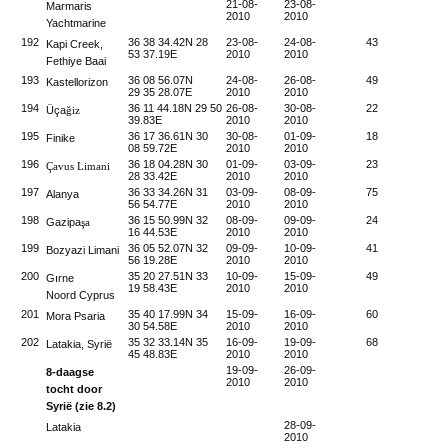
21-08-
23-08-
Marmaris
2010
2010
Yachtmarine
192
36 38 34.42N 28
23-08-
24-08-
43
732
Kapi Creek,
53 37.19E
2010
2010
Fethiye Baai
193
36 08 56.07N
24-08-
26-08-
49
737
Kastellorizon
29 35 28.07E
2010
2010
194
36 11 44.18N 29 50
26-08-
30-08-
22
739
Üça
ğiz
39.83E
2010
2010
195
36 17 36.61N 30
30-08-
01-09-
18
741
Finike
08 59.72E
2010
2010
196
36 18 04.28N 30
01-09-
03-09-
23
743
Çavus Limani
28 33.42E
2010
2010
197
36 33 34.26N 31
03-09-
08-09-
75
751
Alanya
56 54.77E
2010
2010
198
36 15 50.99N 32
08-09-
09-09-
24
753
Gazipa
şa
16 44.53E
2010
2010
199
36 05 52.07N 32
09-09-
10-09-
41
757
Bozyazi Limani
56 19.28E
2010
2010
200
35 20 27.51N 33
10-09-
15-09-
49
762
Gırne
19 58.43E
2010
2010
Noord Cyprus
201
35 40 17.99N 34
15-09-
16-09-
60
768
Mora Psaria
30 54.58E
2010
2010
202
35 32 33.14N 35
16-09-
19-09-
68
775
Latakia, Syrië
45 48.83E
2010
2010
19-09-
26-09-
8-daagse
2010
2010
tocht door
Syrië (zie 8.2)
28-09-
Latakia
2010