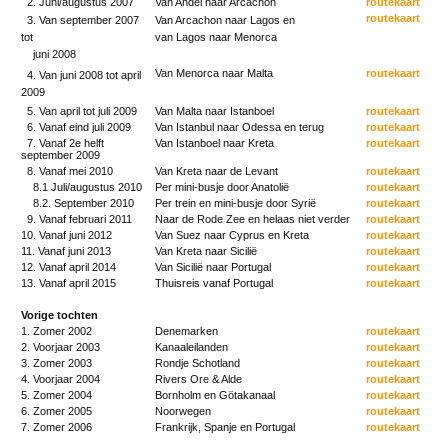
2. Juni/augustus 2007
Van Andel naar Arcachon
routekaart
routekaart
3. Van september 2007
Van Arcachon naar Lagos en
tot
van Lagos naar Menorca
juni 2008
Van Menorca naar Malta
routekaart
4. Van juni 2008 tot april
2009
5. Van april tot juli 2009
Van Malta naar Istanboel
routekaart
6. Vanaf eind juli 2009
Van Istanbul naar Odessa en terug
routekaart
7. Vanaf 2e helft
Van Istanboel naar Kreta
routekaart
september 2009
8. Vanaf mei 2010
Van Kreta naar de Levant
routekaart
8.1 Juli/augustus 2010
Per mini-busje door Anatolië
routekaart
8.2. September 2010
Per trein en mini-busje door Syrië
routekaart
9. Vanaf februari 2011
Naar de Rode Zee en helaas niet verder
routekaart
10. Vanaf juni 2012
Van Suez naar Cyprus en Kreta
routekaart
11. Vanaf juni 2013
Van Kreta naar Sicilië
routekaart
12. Vanaf april 2014
Van Sicilië naar Portugal
routekaart
13. Vanaf april 2015
Thuisreis vanaf Portugal
routekaart
Vorige tochten
1. Zomer 2002
Denemarken
routekaart
2. Voorjaar 2003
Kanaaleilanden
routekaart
3. Zomer 2003
Rondje Schotland
routekaart
4. Voorjaar 2004
Rivers Ore & Alde
routekaart
5. Zomer 2004
Bornholm en Götakanaal
routekaart
6. Zomer 2005
Noorwegen
routekaart
7. Zomer 2006
Frankrijk, Spanje en Portugal
routekaart