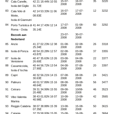
82
15-07-
16-07-
35
3220
Cala Canelle,
42 21 18.44N 10 55
2008
2008
Isola del Giglio
31.72E
83
16-07-
17-07-
12
3232
Cala Volo di
42 14 53.33N 11 06
2008
2008
Motte,
08.83E
Isola di Giannutri
84
17-07-
01-08-
60
3292
Porto Turistica di
41 44 17.43N 12 14
2008
2008
Roma - Ostia
35.14E
23-07-
30-07-
Bezoek aan
2008
2008
Nederland
85
Anzio
41 27 02.23N 12 38
01-08-
02-08-
26
3318
25.34E
2008
2008
86
Isola di Ponza
40 54 20.28N 12 57
02-08-
03-08-
37
3355
43.87E
2008
2008
87
Isola de
40 47 35.63N 13 26
03-08-
04-08-
22
3377
Ventotene
26.60E
2008
2008
88
40 44 56.72N 13 54
04-08-
07-08-
20
3397
Casamicciola,
27.90E
2008
2008
Isola d´Ischia
89
Capri
40 32 56.21N 14 15
07-08-
08-08-
24
3421
30.63E
2008
2008
90
Palinuro
40 01 57.89N 15 16
08-08-
09-08-
56
3477
48.64E
2008
2008
91
Cetraro
39 31 34.99N 15 55
09-08-
10/08-
46
3523
20.48E
2008
2008
92
38 43 01.82N 16 07
10-08-
13-08-
42
3565
Vibo Valentia
40.98E
2008
2008
Marina
93
Reggio Calabria
38 07 38.88N 15 39
13-08-
15-08-
50
3615
07.35E
2008
2008
94
Catania
37 29 58.00N 15 05
15-08-
16-08-
49
3664