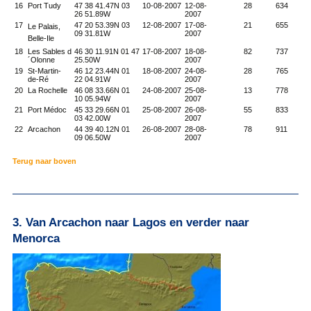
16
Port Tudy
47 38 41.47N 03
10-08-2007
12-08-
28
634
26 51.89W
2007
17
47 20 53.39N 03
12-08-2007
17-08-
21
655
Le Palais,
09 31.81W
2007
Belle-Ile
18
Les Sables d
46 30 11.91N 01 47
17-08-2007
18-08-
82
737
´Olonne
25.50W
2007
19
St-Martin-
46 12 23.44N 01
18-08-2007
24-08-
28
765
de-Ré
22 04.91W
2007
20
La Rochelle
46 08 33.66N 01
24-08-2007
25-08-
13
778
10 05.94W
2007
21
Port Médoc
45 33 29.66N 01
25-08-2007
26-08-
55
833
03 42.00W
2007
22
Arcachon
44 39 40.12N 01
26-08-2007
28-08-
78
911
09 06.50W
2007
Terug naar boven
3. Van Arcachon naar Lagos en verder naar
Menorca