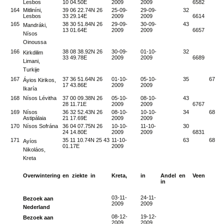
Lesbos
10 04.50E
2009
2009
6582
164
Mitliníni,
39 06 22.74N 26
25-09-
29-09-
32
Lesbos
33 29.14E
2009
2009
6614
165
38 30 51.84N 26
29-09-
30-09-
43
Mandráki,
13 01.64E
2009
2009
6657
Nísos
Oinoussa
166
38 08 38.92N 26
30-09-
01-10-
32
Kirkdilim
33 49.78E
2009
2009
6689
Limani,
Turkije
167
37 36 51.64N 26
01-10-
05-10-
35
6724
Áyios Kirikos,
17 43.86E
2009
2009
Ikaría
168
Nísos Lévitha
37 00 09.38N 26
05-10-
08-10-
43
28 11.71E
2009
2009
6767
169
Nísos
36 32 52.43N 26
08-10-
10-10-
34
6801
Astipálaia
21 17.69E
2009
2009
170
Nísos Sofrána
36 04 07.75N 26
10-10-
11-10-
30
24 14.80E
2009
2009
6831
171
35 11 10.74N 25 43
11-10-
63
6894
Ayíos
01.17E
2009
Nikoláos,
Kreta
Overwintering
en ziekte in
Kreta,
in
Andel en
Veen
in
03-11-
24-11-
Bezoek aan
2009
2009
Nederland
08-12-
19-12-
Bezoek aan
2009
2009