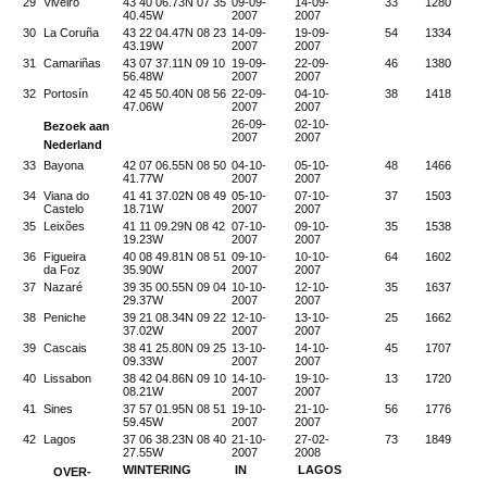
29
Viveiro
43 40 06.73N 07 35
09-09-
14-09-
33
1280
40.45W
2007
2007
30
La Coruña
43 22 04.47N 08 23
14-09-
19-09-
54
1334
43.19W
2007
2007
31
Camariñas
43 07 37.11N 09 10
19-09-
22-09-
46
1380
56.48W
2007
2007
32
Portosín
42 45 50.40N 08 56
22-09-
04-10-
38
1418
47.06W
2007
2007
26-09-
02-10-
Bezoek aan
2007
2007
Nederland
33
Bayona
42 07 06.55N 08 50
04-10-
05-10-
48
1466
41.77W
2007
2007
34
Viana do
41 41 37.02N 08 49
05-10-
07-10-
37
1503
Castelo
18.71W
2007
2007
35
Leixões
41 11 09.29N 08 42
07-10-
09-10-
35
1538
19.23W
2007
2007
36
Figueira
40 08 49.81N 08 51
09-10-
10-10-
64
1602
da Foz
35.90W
2007
2007
37
Nazaré
39 35 00.55N 09 04
10-10-
12-10-
35
1637
29.37W
2007
2007
38
Peniche
39 21 08.34N 09 22
12-10-
13-10-
25
1662
37.02W
2007
2007
39
Cascais
38 41 25.80N 09 25
13-10-
14-10-
45
1707
09.33W
2007
2007
40
Lissabon
38 42 04.86N 09 10
14-10-
19-10-
13
1720
08.21W
2007
2007
41
Sines
37 57 01.95N 08 51
19-10-
21-10-
56
1776
59.45W
2007
2007
42
Lagos
37 06 38.23N 08 40
21-10-
27-02-
73
1849
27.55W
2007
2008
WINTERING
IN
LAGOS
OVER-