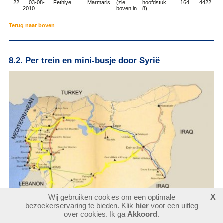
22
03-08-
Fethiye
Marmaris
(zie
hoofdstuk
164
4422
2010
boven in
8)
Terug naar boven
8.2. Per trein en mini-busje door Syrië
Wij gebruiken cookies om een optimale
X
bezoekerservaring te bieden. Klik
hier
voor een uitleg
over cookies. Ik ga
Akkoord
.