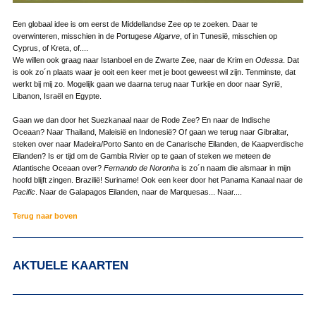
Een globaal idee is om eerst de Middellandse Zee op te zoeken. Daar te
overwinteren, misschien in de Portugese
Algarve
, of in Tunesië, misschien op
Cyprus, of Kreta, of....
We willen ook graag naar Istanboel en de Zwarte Zee, naar de Krim en
Odessa
. Dat
is ook zo´n plaats waar je ooit een keer met je boot geweest wil zijn. Tenminste, dat
werkt bij mij zo. Mogelijk gaan we daarna terug naar Turkije en door naar Syrië,
Libanon, Israël en Egypte.
Gaan we dan door het Suezkanaal naar de Rode Zee? En naar de Indische
Oceaan? Naar Thailand, Maleisië en Indonesië? Of gaan we terug naar Gibraltar,
steken over naar Madeira/Porto Santo en de Canarische Eilanden, de Kaapverdische
Eilanden? Is er tijd om de Gambia Rivier op te gaan of steken we meteen de
Atlantische Oceaan over?
Fernando de Noronha
is zo´n naam die alsmaar in mijn
hoofd blijft zingen. Brazilië! Suriname! Ook een keer door het Panama Kanaal naar de
Pacific
. Naar de Galapagos Eilanden, naar de Marquesas... Naar....
Terug naar boven
AKTUELE KAARTEN