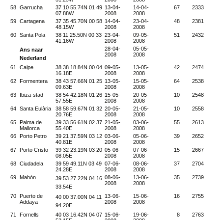
58
Garrucha
37 10 55.74N 01 49
13-04-
14-04-
67
2333
07.88W
2008
2008
59
Cartagena
37 35 45.70N 00 58
14-04-
23-04-
48
2381
48.15W
2008
2008
60
Santa Pola
38 11 25.50N 00 33
23-04-
09-05-
51
2432
41.16W
2008
2008
28-04-
05-05-
Ans naar
2008
2008
Nederland
61
Calpe
38 38 18.84N 00 04
09-05-
13-05-
42
2474
16.18E
2008
2008
62
Formentera
38 43 57.66N 01 25
13-05-
15-05-
64
2538
09.63E
2008
2008
63
Ibiza-stad
38 54 42.18N 01 26
15-05-
20-05-
10
2548
57.55E
2008
2008
64
Santa Eulària
38 58 59.67N 01 32
20-05-
21-05-
10
2558
20.76E
2008
2008
65
Palma de
39 33 56.61N 02 37
21-05-
03-06-
55
2613
Mallorca
55.40E
2008
2008
66
Porto Petro
39 21 37.59N 03 12
03-06-
05-06-
39
2652
40.81E
2008
2008
67
Porto Cristo
39 32 23.19N 03 20
05-06-
07-06-
15
2667
08.05E
2008
2008
68
Ciudadela
39 59 49.11N 03 49
07-06-
08-06-
37
2704
24.28E
2008
2008
69
Mahón
08-06-
13-06-
35
2739
39 53 27.22N 04 16
2008
2008
33.54E
70
Puerto de
13-06-
15-06-
16
2755
40 00 37.00N 04 11
Addaya
2008
2008
94.20E
71
Fornells
40 03 16.42N 04 07
15-06-
19-06-
8
2763