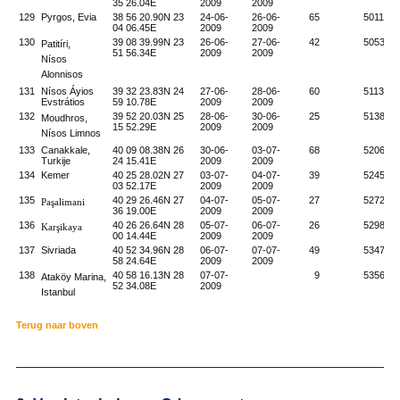
35 26.04E
2009
2009
129
Pyrgos, Evia
38 56 20.90N 23
24-06-
26-06-
65
5011
04 06.45E
2009
2009
130
39 08 39.99N 23
26-06-
27-06-
42
5053
Patitíri,
51 56.34E
2009
2009
Nísos
Alonnisos
131
Nísos Áyios
39 32 23.83N 24
27-06-
28-06-
60
5113
Evstrátios
59 10.78E
2009
2009
132
39 52 20.03N 25
28-06-
30-06-
25
5138
Moudhros,
15 52.29E
2009
2009
Nísos Limnos
133
Canakkale,
40 09 08.38N 26
30-06-
03-07-
68
5206
Turkije
24 15.41E
2009
2009
134
Kemer
40 25 28.02N 27
03-07-
04-07-
39
5245
03 52.17E
2009
2009
135
40 29 26.46N 27
04-07-
05-07-
27
5272
Paşalimani
36 19.00E
2009
2009
136
40 26 26.64N 28
05-07-
06-07-
26
5298
Karşikaya
00 14.44E
2009
2009
137
Sivriada
40 52 34.96N 28
06-07-
07-07-
49
5347
58 24.64E
2009
2009
138
40 58 16.13N 28
07-07-
9
5356
Ataköy Marina,
52 34.08E
2009
Istanbul
Terug naar boven