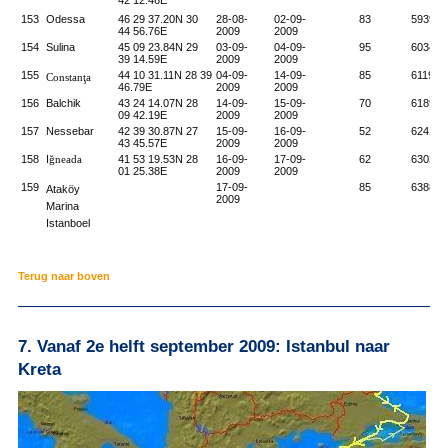
153
Odessa
46 29 37.20N 30
28-08-
02-09-
83
5939
44 56.76E
2009
2009
154
Sulina
45 09 23.84N 29
03-09-
04-09-
95
6034
39 14.59E
2009
2009
155
44 10 31.11N 28 39
04-09-
14-09-
85
6119
Constanţa
46.79E
2009
2009
156
Balchik
43 24 14.07N 28
14-09-
15-09-
70
6189
09 42.19E
2009
2009
157
Nessebar
42 39 30.87N 27
15-09-
16-09-
52
6241
43 45.57E
2009
2009
158
I
ğneada
41 53 19.53N 28
16-09-
17-09-
62
6303
01 25.38E
2009
2009
159
17-09-
85
6388
Ataköy
2009
Marina
Istanboel
Terug naar boven
7. Vanaf 2e helft september 2009: Istanbul naar
Kreta