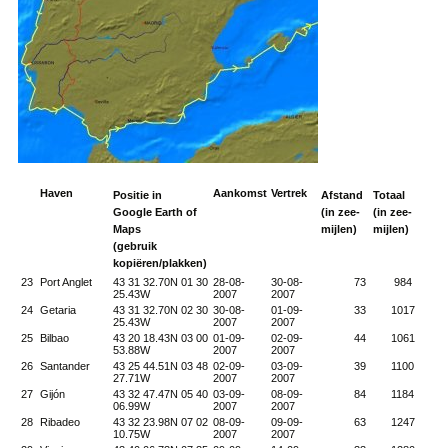
Haven
Aankomst
Vertrek
Positie in
Afstand
Totaal
Google Earth
of
(in zee-
(in zee-
Maps
mijlen)
mijlen)
(gebruik
kopiëren/plakken)
23
Port Anglet
43 31 32.70N 01 30
28-08-
30-08-
73
984
25.43W
2007
2007
24
Getaria
43 31 32.70N 02 30
30-08-
01-09-
33
1017
25.43W
2007
2007
25
Bilbao
43 20 18.43N 03 00
01-09-
02-09-
44
1061
53.88W
2007
2007
26
Santander
43 25 44.51N 03 48
02-09-
03-09-
39
1100
27.71W
2007
2007
27
Gijón
43 32 47.47N 05 40
03-09-
08-09-
84
1184
06.99W
2007
2007
28
Ribadeo
43 32 23.98N 07 02
08-09-
09-09-
63
1247
10.75W
2007
2007