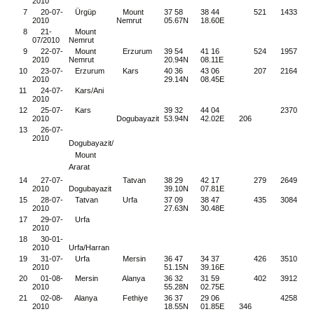
2010
7
20-07-
Ürgüp
Mount
37 58
38 44
521
1433
2010
Nemrut
05.67N
18.60E
8
21-
Mount
07/2010
Nemrut
9
22-07-
Mount
Erzurum
39 54
41 16
524
1957
2010
Nemrut
20.94N
08.11E
10
23-07-
Erzurum
Kars
40 36
43 06
207
2164
2010
29.14N
08.45E
11
24-07-
Kars/Ani
2010
12
25-07-
Kars
39 32
44 04
2370
2010
Dogubayazit
53.94N
42.02E
206
13
26-07-
2010
Dogubayazit/
Mount
Ararat
14
27-07-
Tatvan
38 29
42 17
279
2649
2010
Dogubayazit
39.10N
07.81E
15
28-07-
Tatvan
Urfa
37 09
38 47
435
3084
2010
27.63N
30.48E
17
29-07-
Urfa
2010
18
30-01-
2010
Urfa/Harran
19
31-07-
Urfa
Mersin
36 47
34 37
426
3510
2010
51.15N
39.16E
20
01-08-
Mersin
Alanya
36 32
31 59
402
3912
2010
55.28N
02.75E
21
02-08-
Alanya
Fethiye
36 37
29 06
4258
2010
18.55N
01.85E
346