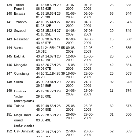
139
Türkeli
41 13 58.50N 29
31-07-
01-08-
25
5381
Feneri
06 52.63E
2009
2009
140
I
ğneada
41 53 19.53N 28
01-08-
02-08-
68
5449
01 25.38E
2009
2009
141
Tzarevo
42 10 15.44N 27
02-08-
04-08-
25
5474
51 28.12E
2009
2009
142
Sozopol
42 25 15.18N 27
04-08-
07-08-
20
5494
41 18.25E
2009
2009
143
Nessebar
42 39 30.87N 27
07-08-
09-08-
15
5509
43 45.57E
2009
2009
144
Varna
43 11 24.55N 27 55
09-08-
12-08-
42
5551
16.81E
2009
2009
145
Balchik
43 24 14.07N 28
12-08-
15-08-
20
5571
09 42.19E
2009
2009
146
Mangalia
43 48 26.78N 28
15-08-
18-08-
42
5613
35 03.07E
2009
2009
147
Constan
ţa
44 10 31.11N 28 39
18-08-
22-08-
25
5638
46.79E
2009
2009
148
Sulina
45 09 23.84N 29
22-08-
24-08-
92
5730
39 14.59E
2009
2009
149
24-08-
25-08-
11
5741
Dunărea
45 12 36.72N 29
2009
2009
Veche
29 18.00E
(ankerplaats)
150
Tulcea
45 10 49.56N 28
25-08-
26-08-
32
5773
48 04.80E
2009
2009
151
26-08-
27-08-
31
5804
Malyi Daller
45 22 28.58N 29
2009
2009
eiland
03 38.49E
(ankerplaats)
152
Ust-Dunaysk
27-08-
28-08-
52
5856
45 28 14.76N 29
2009
2009
42 12.46E