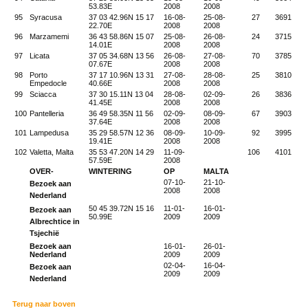
53.83E
2008
2008
95
Syracusa
37 03 42.96N 15 17
16-08-
25-08-
27
3691
22.70E
2008
2008
96
Marzamemi
36 43 58.86N 15 07
25-08-
26-08-
24
3715
14.01E
2008
2008
97
Licata
37 05 34.68N 13 56
26-08-
27-08-
70
3785
07.67E
2008
2008
98
Porto
37 17 10.96N 13 31
27-08-
28-08-
25
3810
Empedocle
40.66E
2008
2008
99
Sciacca
37 30 15.11N 13 04
28-08-
02-09-
26
3836
41.45E
2008
2008
100
Pantelleria
36 49 58.35N 11 56
02-09-
08-09-
67
3903
37.64E
2008
2008
101
Lampedusa
35 29 58.57N 12 36
08-09-
10-09-
92
3995
19.41E
2008
2008
102
Valetta, Malta
35 53 47.20N 14 29
11-09-
106
4101
57.59E
2008
OVER-
WINTERING
OP
MALTA
07-10-
21-10-
Bezoek aan
2008
2008
Nederland
50 45 39.72N 15 16
11-01-
16-01-
Bezoek aan
50.99E
2009
2009
Albrechtice in
Tsjechië
Bezoek aan
16-01-
26-01-
Nederland
2009
2009
02-04-
16-04-
Bezoek aan
2009
2009
Nederland
Terug naar boven