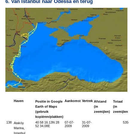
6. Van Istanbul naar Odessa en terug
Haven
Aankomst
Vertrek
Positie in Google
Afstand
Totaal
Earth of Maps
(in
(in
(gebruik
zeemijlen)
zeemijlen
kopiëren/plakken)
138
40 58 16.13N 28
07-07-
31-07-
5356
Ataköy
52 34.08E
2009
2009
Marina,
Istanbul