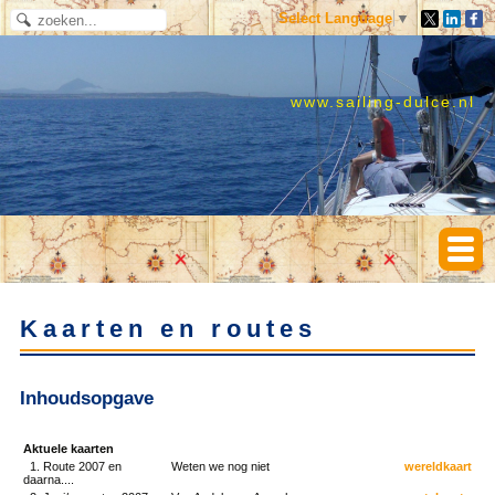
Select Language
▼
www.sailing-dulce.nl
Kaarten en routes
Inhoudsopgave
Aktuele kaarten
1. Route 2007 en
Weten we nog niet
wereldkaart
daarna....