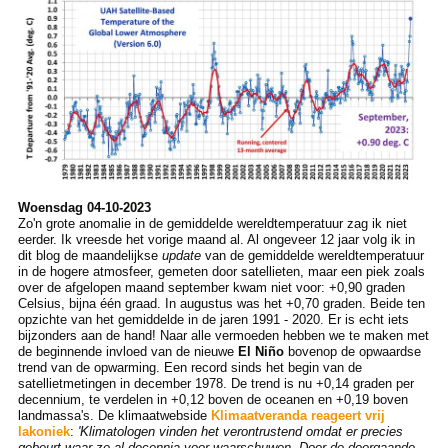
Woensdag 04-10-2023
Zo'n grote anomalie in de gemiddelde wereldtemperatuur zag ik niet
eerder. Ik vreesde het vorige maand al. Al ongeveer 12 jaar volg ik in
dit blog de maandelijkse
update
van de gemiddelde wereldtemperatuur
in de hogere atmosfeer, gemeten door satellieten, maar een piek zoals
over de afgelopen maand september kwam niet voor: +0,90 graden
Celsius, bijna één graad. In augustus was het +0,70 graden. Beide ten
opzichte van het gemiddelde in de jaren 1991 - 2020. Er is echt iets
bijzonders aan de hand! Naar alle vermoeden hebben we te maken met
de beginnende invloed van de nieuwe
El Niño
bovenop de opwaardse
trend van de opwarming. Een record sinds het begin van de
satellietmetingen in december 1978. De trend is nu +0,14 graden per
decennium, te verdelen in +0,12 boven de oceanen en +0,19 boven
landmassa's. De klimaatwebside
Klimaatveranda reageert vrij
lakoniek
:
'Klimatologen vinden het verontrustend omdat er precies
gebeurt waar ze al decennia voor waarschuwen. Door de doorgaande