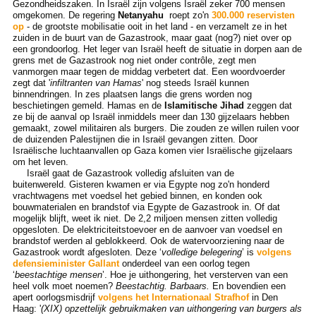
Gezondheidszaken. In Israël zijn volgens Israël zeker 700 mensen
omgekomen. De regering
Netanyahu
roept zo'n
300.000 reservisten
op
- de grootste mobilisatie ooit in het land - en verzamelt ze in het
zuiden in de buurt van de Gazastrook, maar gaat (nog?) niet over op
een grondoorlog. Het leger van Israël heeft de situatie in dorpen aan de
grens met de Gazastrook nog niet onder contrôle, zegt men
vanmorgen maar tegen de middag verbetert dat. Een woordvoerder
zegt dat '
infiltranten van Hamas
' nog steeds Israël kunnen
binnendringen. In zes plaatsen langs die grens worden nog
beschietingen gemeld. Hamas en de
Islamitische Jihad
zeggen dat
ze bij de aanval op Israël inmiddels meer dan 130 gijzelaars hebben
gemaakt, zowel militairen als burgers. Die zouden ze willen ruilen voor
de duizenden Palestijnen die in Israël gevangen zitten. Door
Israëlische luchtaanvallen op Gaza komen vier Israëlische gijzelaars
om het leven.
Israël gaat de Gazastrook volledig afsluiten van de
buitenwereld. Gisteren kwamen er via Egypte nog zo'n honderd
vrachtwagens met voedsel het gebied binnen, en konden ook
bouwmaterialen en brandstof via Egypte de Gazastrook in. Of dat
mogelijk blijft, weet ik niet. De 2,2 miljoen mensen zitten volledig
opgesloten. De elektriciteitstoevoer en de aanvoer van voedsel en
brandstof werden al geblokkeerd. Ook de watervoorziening naar de
Gazastrook wordt afgesloten. Deze ‘
volledige belegering
’ is
volgens
defensieminister Gallant
onderdeel van een oorlog tegen
‘
beestachtige mensen
’. Hoe je uithongering, het versterven van een
heel volk moet noemen?
Beestachtig. Barbaars.
En bovendien een
apert oorlogsmisdrijf
volgens het Internationaal Strafhof
in Den
Haag: '
(XIX) opzettelijk gebruikmaken van uithongering van burgers als