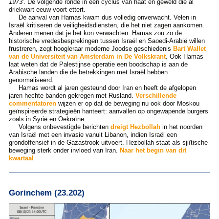
1973
'. De volgende ronde in een cyclus van haat en geweld die al
driekwart eeuw voort ettert.
De aanval van Hamas kwam dus volledig onverwacht. Velen in
Israël kritiseren de veiligheidsdiensten, die het niet zagen aankomen.
Anderen menen dat je het kon verwachten. Hamas zou zo de
historische vredesbesprekingen tussen Israël en Saoedi-Arabië willen
frustreren, zegt hoogleraar moderne Joodse geschiedenis
Bart Wallet
van de Universiteit van Amsterdam in De Volkskrant
. Ook Hamas
laat weten dat de Palestijnse operatie een boodschap is aan de
Arabische landen die de betrekkingen met Israël hebben
genormaliseerd.
Hamas wordt al jaren gesteund door Iran en heeft de afgelopen
jaren hechte banden gekregen met Rusland.
Verschillende
commentatoren
wijzen er op dat de beweging nu ook door Moskou
geïnspireerde strategieën hanteert: aanvallen op ongewapende burgers
zoals in Syrië en Oekraïne.
Volgens onbevestigde berichten
dreigt Hezbollah
in het noorden
van Israël met een invasie vanuit Libanon, indien Israël een
grondoffensief in de Gazastrook uitvoert. Hezbollah staat als sjiïtische
beweging sterk onder invloed van Iran.
Naar het begin van dit
kwartaal
Gorinchem (23.202)