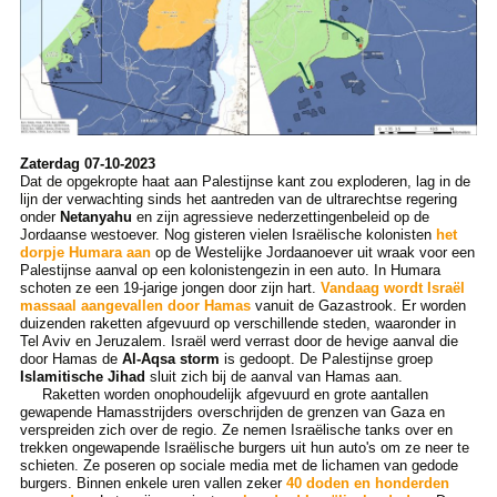
Zaterdag 07-10-2023
Dat de opgekropte haat aan Palestijnse kant zou exploderen, lag in de
lijn der verwachting sinds het aantreden van de ultrarechtse regering
onder
Netanyahu
en zijn agressieve nederzettingenbeleid op de
Jordaanse westoever. Nog gisteren vielen Israëlische kolonisten
het
dorpje Humara aan
op de Westelijke Jordaanoever uit wraak voor een
Palestijnse aanval op een kolonistengezin in een auto. In Humara
schoten ze een 19-jarige jongen door zijn hart.
Vandaag wordt Israël
massaal aangevallen door Hamas
vanuit de Gazastrook. Er worden
duizenden raketten afgevuurd op verschillende steden, waaronder in
Tel Aviv en Jeruzalem. Israël werd verrast door de hevige aanval die
door Hamas de
Al-Aqsa storm
is gedoopt. De Palestijnse groep
Islamitische Jihad
sluit zich bij de aanval van Hamas aan.
Raketten worden onophoudelijk afgevuurd en grote aantallen
gewapende Hamasstrijders overschrijden de grenzen van Gaza en
verspreiden zich over de regio. Ze nemen Israëlische tanks over en
trekken ongewapende Israëlische burgers uit hun auto's om ze neer te
schieten. Ze poseren op sociale media met de lichamen van gedode
burgers. Binnen enkele uren vallen zeker
40 doden en honderden