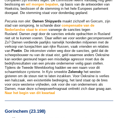
companen zijn immers tegen. De commissie neemt vandaag nog geen
beslissing en
wil morgen bepalen
, op basis van de antwoorden van
Hoekstra, beslissen of de stemming in het hele Europees parlement
doorgaat. Die stemming staat voor donderdag gepland.
Pecunia non olet.
Damen Shipyards
maakt zichzelf en Gorcum, zijn
stad van oorsprong, te schande door
compensatie van de
Nederlandse staat te eisen
vanwege de sancties tegen
Rusland. Damen zegt door de sancties enkele opdrachten in Rusland
niet uit te kunnen voeren. '
Daar willen we voor worden gecompenseerd
'.
Zo? Damen verdiende jaarlijks namelijk honderden miljoenen met de
verkoop van luxejachten aan rijke Russen, vaak vrienden en relaties
van
Poetin
. Die inkomsten vielen weg door de sancties, geld dat de
scheepsbouwer nu van de staat eist, geld waarmee anders Oekraïne
kan worden gesteund tegen een misdadige agressor moet dus de
bedrijfsresultaten van een private ondernemer veilig gaan stellen.
Tijdens de Tweede Wereldoorlog hadden we een naam voor dit
schaamteloze cynisme. In Kyiv smeekte
Zelensky
het westen
gisteren om de steun niet te laten inzakken. Voor Oekraïne is verlies
een halszaak, een existentiële bedreiging, het land staat op de bres
voor onze westerse vrijheden, ook voor die van ondernemers als
Damen, maar deze scheepswerfmagnaat onttrekt zich daar graag aan.
Naar het begin van dit kwartaal
Gorinchem (23.198)