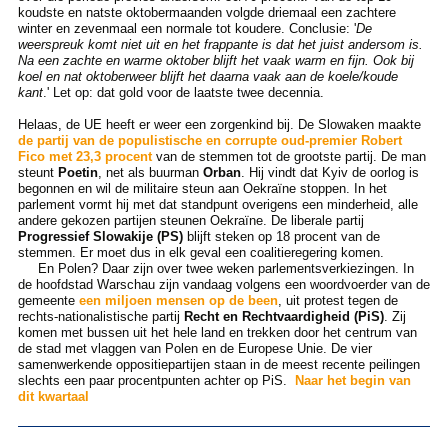
koudste en natste oktobermaanden volgde driemaal een zachtere
winter en zevenmaal een normale tot koudere. Conclusie: '
De
weerspreuk komt niet uit en het frappante is dat het juist andersom is.
Na een zachte en warme oktober blijft het vaak warm en fijn. Ook bij
koel en nat oktoberweer blijft het daarna vaak aan de koele/koude
kant
.' Let op: dat gold voor de laatste twee decennia.
Helaas, de UE heeft er weer een zorgenkind bij. De Slowaken maakte
d
e partij van de populistische en corrupte oud-premier Robert
Fico met 23,3 procent
van de stemmen tot de grootste partij. De man
steunt
Poetin
, net als buurman
Orban
. Hij vindt dat Kyiv de oorlog is
begonnen en wil de militaire steun aan Oekraïne stoppen. In het
parlement vormt hij met dat standpunt overigens een minderheid, alle
andere gekozen partijen steunen Oekraïne. De liberale partij
Progressief Slowakije (PS)
blijft steken op 18 procent van de
stemmen. Er moet dus in elk geval een coalitieregering komen.
En Polen? Daar zijn over twee weken parlementsverkiezingen. In
de hoofdstad Warschau zijn vandaag volgens een woordvoerder van de
gemeente
een miljoen mensen op de been
, uit protest tegen de
rechts-nationalistische partij
Recht en Rechtvaardigheid (PiS)
. Zij
komen met bussen uit het hele land en trekken door het centrum van
de stad met vlaggen van Polen en de Europese Unie. De vier
samenwerkende oppositiepartijen staan in de meest recente peilingen
slechts een paar procentpunten achter op PiS.
Naar het begin van
dit kwartaal