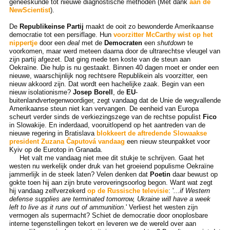
geneeskunde tot nieuwe diagnostische methoden (Met dank
aan de
NewScientist
).
De
Republikeinse Partij
maakt de ooit zo bewonderde Amerikaanse
democratie tot een persiflage. Hun
voorzitter McCarthy wist op het
nippertje
door een
deal
met de
Democraten
een
shutdown
te
voorkomen, maar werd meteen daarna door de ultrarechtse vleugel van
zijn partij afgezet. Dat ging mede ten koste van de steun aan
Oekraïne. Die hulp is nu gestaakt. Binnen 40 dagen moet er onder een
nieuwe, waarschijnlijk nog rechtsere Republikein als voorzitter, een
nieuw akkoord zijn. Dat wordt een hachelijke zaak. Begin van een
nieuw isolationisme?
Josep Borell
, de
EU
-
buitenlandvertegenwoordiger, zegt vandaag dat de Unie de wegvallende
Amerikaanse steun niet kan vervangen. De eenheid van Europa
scheurt verder sinds de verkiezingszege van de rechtse populist
Fico
in Slowakije. En inderdaad, vooruitlopend op het aantreden van de
nieuwe regering in Bratislava
blokkeert de aftredende Slowaakse
president Zuzana Čaputová vandaag
een nieuw steunpakket voor
Kyiv op de Eurotop in Granada.
Het valt me vandaag niet mee dit stukje te schrijven. Gaat het
westen nu werkelijk onder druk van het groeiend populisme Oekraïne
jammerlijk in de steek laten? Velen denken dat
Poetin
daar bewust op
gokte toen hij aan zijn brute veroveringsoorlog begon. Want wat zegt
hij vandaag zelfverzekerd
op de Russische televisie
: '
...if Western
defense supplies are terminated tomorrow, Ukraine will have a week
left to live as it runs out of ammunition
.' Verliest het westen zijn
vermogen als supermacht? Schiet de democratie door onoplosbare
interne tegenstellingen tekort en leveren we de wereld over aan