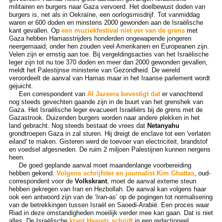
militairen en burgers naar Gaza vervoerd. Het doelbewust doden van
burgers is, net als in Oekraïne, een oorlogsmisdrijf. Tot vanmiddag
waren er 600 doden en minstens 2000 gewonden aan de Israëlische
kant gevallen. Op
een muziekfestival niet ver van de grens
met
Gaza hebben Hamasstrijders honderden ongewapende jongeren
neergemaaid; onder hen zouden veel Amerikanen en Europeanen zijn.
Velen zijn er ernstig aan toe. Bij vergeldingsacties van het Israëlische
leger zijn tot nu toe 370 doden en meer dan 2000 gewonden gevallen,
meldt het Palestijnse ministerie van Gezondheid. De wereld
veroordeelt de aanval van Hamas maar in het Iraanse parlement wordt
gejuicht.
Een correspondent van
Al Jazeera bevestigt dat
er vanochtend
nog steeds gevechten gaande zijn in de buurt van het grenshek van
Gaza. Het Israëlische leger evacueert Israëliërs bij de grens met de
Gazastrook. Duizenden burgers worden naar andere plekken in het
land gebracht. Nog steeds bestaat de vrees dat
Netanyahu
grondtroepen Gaza in zal sturen. Hij dreigt de enclave tot een 'verlaten
eiland' te maken. Gisteren werd de toevoer van electriciteit, brandstof
en voedsel afgesneden. De ruim 2 miljoen Palestijnen kunnen nergens
heen.
De goed geplande aanval moet maandenlange voorbereiding
hebben gekend.
Volgens schrijfster en journalist Kim Ghattas
, oud-
correspondent voor de
Volkskrant
, moet de aanval externe steun
hebben gekregen van Iran en Hezbollah. De aanval kan volgens haar
ook een antwoord zijn van de ‘Iran-as’ op de pogingen tot normalisering
van de betrekkingen tussen Israël en Saoedi-Arabië. Een proces waar
Riad in deze omstandigheden moeilijk verder mee kan gaan. Dat is niet
alles. De Israëlische
krant Haaretz schrijft
in een redactioneel