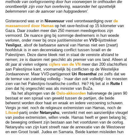
methode van oorlogsvoering door hun voorwerpen te onthouden die
onontbeerlijk zijn voor hun overleving, waaronder het opzettelijk
belemmeren van de aanvoer van hulpgoederen'
.
Gisteravond was er in
Nieuwsuur
veel verontwaardiging over
de
massamoord door Hamas
op het
rave
-festival op 15 kilometer van
Gaza. Daar zouden meer dan 250 mensen meedogenloos zijn
vermoord. De nuance ging bij sommige deelnemers in hun woede
verloren, onder meer bij onze justitieminister en
VVD
-lijsttrekker
Yesilguz
, alsof de barbaarse aanval van Hamas niet een (zwart)
hoofdstuk is in een decennialang conflict tussen Israël en de
Palestijnen. Deze dame bleek niet in staat de vereiste afstand te
nemen; ze is daarom niet geschikt als premier van ons land. Alleen al
dit jaar al vielen volgens
cijfers van de VN
meer dan 200 slachtoffers
aan Palestijnse kant, voornamelijk bij conflicten op de Westelijke
Jordaanoever. Maar VVD-partijgenoot
Uri Rosentha
l zei zelfs dat we
de terreur van zaterdag volledig - 'm
aar dan ook volledig
'- los moesten
zien van het Palestijns-Israëlische conflict. Hè? Hij liet al in
Rutte I
zien dat hij ongeschikt was als minister van BuZa.
Na het afspringen van de
Oslo-akkoorden
halverwege de jaren 90
bestaat er een spiraal van geweld tussen de partijen, die beide
beheerst worden door haat en wraak en iedere verzoening schuwen.
Vergis je niet: noch de religieuze extremisten van Hamas, noch de
Likoed
-partij onder
Netanyahu
, versterkt met een aanzienlijke vleugel
van joodse extremisten, willen vrede. Hamas heeft er geen belang bij;
de beweging ontleent zijn bestaan aan het voortduren van de oorlog.
Netanyahu van zijn kant streeft naar de annexatie van de Westoever
en een Groot Israël. Judea en Samaria. Beide kanten misleiden hun