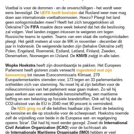
Voetbal is voor de dommen - en de onverschilligen - het wordt weer
eens bevestigd. De
UEFA heeft besloten
dat Rusland weer mee mag
doen aan internationale voetbaltoornooien. Hoezo? Pleegt het land
geen oorlogsmisdaden meer? Heeft het zich teruggetrokken uit
Oekraïne? De
FIFA
maakte deze week bekend dat het die beslissing
zal volgen. Veel landen zeggen intussen te weigeren om tegen
Russische teams te spelen. Teams van een staat die oorlogsmisdaden
pleegt. Het geldt meteen al voor de WK in november - december dit
jaar in Indonesië. De weigerende landen zijn (behalve Oekraïne zelf)
Polen, Engeland, Roemenië, Estland, Letland, Finland, Zweden,
Denemarken, Noorwegen en IJsland. De
KNVB
zwijgt in alle talen.
Wopke Hoekstra
heeft zijn droombaantje te pakken. Het Europees
Parlement heeft gisteren zoals verwacht
ingestemd met zijn
benoeming
tot nieuwe Eurocommissaris Klimaat. 279
Europarlementariërs stemden voor, 173 tegen en 33 parlementariërs
onthielden zich van stemming. Nu moet hij al zijn beloften voor de
milieucommissie van het parlement waar gaan maken. Zo wil hij
gaan werken aan een wereldwijde kerosineheffing, een maritieme
heffing en een belasting op fossiele brandstoffen. Ook wil hij dat de
CO2-uitstoot van de EU in 2040 met 90 procent is verminderd.
De
NOS ging na
of die beloftes haalbaar zijn. Eerst de belasting
op kerosine en die op stookolie voor de scheepvaart. Hoekstra noemde
zelf de vrijstelling voor beide in de Europese wet- en regelgeving
opeens '
bizar
'. Dat had hij nooit eerder gezegd. Zowel de
International
Civil Aviation Organization (ICAO
) voor de luchtvaart als
de
Internationale Maritieme Organisatie (IMO)
hebben er veel