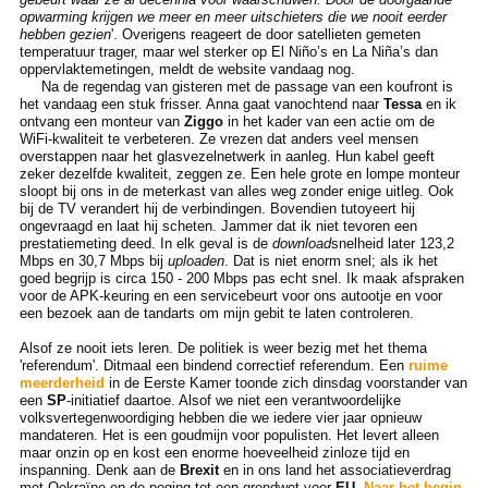
opwarming krijgen we meer en meer uitschieters die we nooit eerder
hebben gezien
'. Overigens reageert de door satellieten gemeten
temperatuur trager, maar wel sterker op El Niño’s en La Niña’s dan
oppervlaktemetingen, meldt de website vandaag nog.
Na de regendag van gisteren met de passage van een koufront is
het vandaag een stuk frisser. Anna gaat vanochtend naar
Tessa
en ik
ontvang een monteur van
Ziggo
in het kader van een actie om de
WiFi-kwaliteit te verbeteren. Ze vrezen dat anders veel mensen
overstappen naar het glasvezelnetwerk in aanleg. Hun kabel geeft
zeker dezelfde kwaliteit, zeggen ze. Een hele grote en lompe monteur
sloopt bij ons in de meterkast van alles weg zonder enige uitleg. Ook
bij de TV verandert hij de verbindingen. Bovendien tutoyeert hij
ongevraagd en laat hij scheten. Jammer dat ik niet tevoren een
prestatiemeting deed. In elk geval is de
download
snelheid later 123,2
Mbps en 30,7 Mbps bij
uploaden
. Dat is niet enorm snel; als ik het
goed begrijp is circa 150 - 200 Mbps pas echt snel. Ik maak afspraken
voor de APK-keuring en een servicebeurt voor ons autootje en voor
een bezoek aan de tandarts om mijn gebit te laten controleren.
Alsof ze nooit iets leren. De politiek is weer bezig met het thema
'referendum'. Ditmaal een bindend correctief referendum. Een
ruime
meerderheid
in de Eerste Kamer toonde zich dinsdag voorstander van
een
SP
-initiatief daartoe. Alsof we niet een verantwoordelijke
volksvertegenwoordiging hebben die we iedere vier jaar opnieuw
mandateren. Het is een goudmijn voor populisten. Het levert alleen
maar onzin op en kost een enorme hoeveelheid zinloze tijd en
inspanning. Denk aan de
Brexit
en in ons land het associatieverdrag
met Oekraïne en de poging tot een grondwet voor
EU
.
Naar het begin