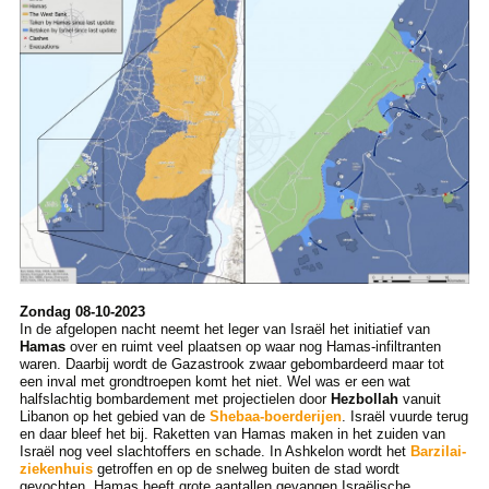
Zondag 08-10-2023
In de afgelopen nacht neemt het leger van Israël het initiatief van
Hamas
over en ruimt veel plaatsen op waar nog Hamas-infiltranten
waren. Daarbij wordt de Gazastrook zwaar gebombardeerd maar tot
een inval met grondtroepen komt het niet. Wel was er een wat
halfslachtig bombardement met projectielen door
Hezbollah
vanuit
Libanon op het gebied van de
Shebaa-boerderijen
. Israël vuurde terug
en daar bleef het bij. Raketten van Hamas maken in het zuiden van
Israël nog veel slachtoffers en schade. In Ashkelon wordt het
Barzilai-
ziekenhuis
getroffen en op de snelweg buiten de stad wordt
gevochten. Hamas heeft grote aantallen gevangen Israëlische