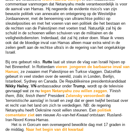
commentaar vanmorgen dat Netanyahu mede verantwoordelijk is voor
de aanval van Hamas. Hij negeerde de evidente risico's van zijn
bewuste politiek van annexatie en onteigening op de Westelijke
Jordaanoever, met de benoeming van ultrarechtse politici op
sleutelposities en met het voeren van een politiek die het bestaan en
de rechten van de Palestijnen met voeten trad. Natuurlijk zal hij de
schuld in de schoenen willen schuiven van de militairen en de
veiligheidsdiensten. Inderdaad, dat zal hij zeker doen. Maar ik vrees
ook dat de bloedige inval van Hamas alleen maar extra wind in de
zeilen geeft aan de rechtse ultra's in de regering van het ongelukkige
Israël.
Bij ons gebeurt niks.
Rutte
laat uit steun de vlag van Israël hijsen op
het Binnenhof. In Rotterdam
vieren jongeren de barbaarse inval van
Hamas
; ze zwaaien met Palestijnse en Turkse vlaggen. Datzelfde
gebeurt in veel steden over de wereld, zoals in Londen, Berlijn,
Istanboel, Sydney en Canada. De Republikeinse presidentskandidaat
Nikky Hailey
,
VN
-ambassadeur onder
Trump
, wordt op de televisie
gevraagd wat ze nu
tegen Netanyahu zou willen zeggen
. '
Finish
them, Bibi, finish them!
' President
Zelensky veroordeelt
de
'
terroristische aanslag
' in Israël en zegt dat er geen twijfel bestaat over
et recht van het land om zich te verdedigen. NB: de regering
Netanyahu heeft Oekraïne nooit willen steunen. Een
politiek
comentator ziet
een nieuwe
As-van-het-Kwaad
ontstaan: Rusland-
Iran-Noord Korea-Hamas.
Het is in Gorcum een overwegend bewolkte dag met 17 graden in
de middag.
Naar het begin van dit kwartaal