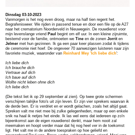
Dinsdag 03-10-2023
Vanmorgen is het nog even droog, maar na half tien regent het.
Begrafenisweer. We rijden in passend tenue en door een file op de A27
naar het crematorium Noorderveld in Nieuwegein. De rouwdienst voor
mijn levenslange vriend
Paul
begint om elf uur. In een kleine zijruimte,
bestemd voor de familie, ontmoeten we
Tine
en de zonen
Jorrit
en
Jelmer
met hun gezinnen. Ik ga een paar keer plassen zodat ik tijdens
de ceremonie niet hoef. De ongeveer 70 aanwezigen luisteren naar zijn
favoriete muziek, waaronder van
Reinhard Mey 'Ich liebe dich
':
Ich liebe dich
Ich brauche dich
Vertraue auf dich
Ich baue auf dich
Wollte nicht leben ohne dich
Ich liebe dich
(Die tekst liet ik op 29 september al zien). Op twee grote schermen
verschijnen talrijke foto's uit zijn leven. Er zijn vier sprekers waarvan ik
de derde ben. Er is verdriet en er wordt gelachen, zoals het altijd gaat.
Spreken valt me niet mee bij zulke gelegenheden, maar op een enkele
snik na haal ik netjes het einde. Ik las wel eens dat iedereen op zo'n
bijeenkomst aan de eigen rouwdienst denkt, maar hem nooit zal
meemaken en hoopt verder maar dat hij nog heel ver in de toekomst
ligt. Het valt me in de andere toespraken op hoe geliefd en