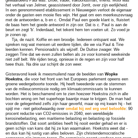
gewaardeerd Paul was. Broer, vader, vakbondsman, vriend. Mooi was
het verhaal van Jelmer, geassisteerd door Jorrit, over zijn eerlijkheid.
In een gerenommeerd etablissement in Nieuwegein verloot de eigenaar
onder de gasten een mooie fles wijn. Het gaat om een meerkeuzevraag
met de antwoorden a, b en c. Omdat Paul een goede klant is, fluistert
de baas hem het goede antwoord in zijn oor. Dat is c. Paul is aan de
beurt en zegt 'b'. Inderdaad, het tekent hem ten voeten uit. Zo voed je
je zonen op.
Tja, de nazit. Koffie en een broodje. Iedereen ontspant wat. We
spreken nog wat mensen uit eerdere tijden, die we via Paul & Tine
leerden kennen. Pensionado's als wijzelf. De Duitse zwager. We
zeggen Tine dat we even zullen bellen als ze voor komend weekeinde
niet zelf belt. We rijden terug, opnieuw in de regen en zijn voor half
twee thuis. Na drie uur schijnt de zon weer.
Gisteravond keek ik meesmuilend naar de beelden van
Wopke
Hoekstra
, die voor het front van het Europees parlement opeens een
groene wedergeboorte toonde. Hij heeft tweederde van de stemmen
van de milieucommissie nodig om klimaatcommissaris te kunnen
worden. Het is beschamend om te zien hoezeer Hoekstra zich in alle
bochten wrong om het superhoge baantje maar te krijgen. De man had
voor de gelegenheid zelfs zijn haar geverfd, maar op mij kwam hij - het
spijt me - niet geloofwaardig over
omdat hij wel erg veel beloofde
: 90
procent reductie van CO2-emissies in 2040, een wereldwijde
kerosinebelasting, een maritieme belasting en belasting op fossiele
brandstoffen. Dat soort ambities heeft hij nooit eerder gehad en er is
geen schijn van kans dat hij ze kan waarmaken. Hoekstra weet dat -
en dus kan hij rustig van alles beloven. Zijn christendemocratische