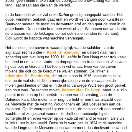
zullen geen einde maken aan de voortgaande ontwrichting van ons
land, laat staan aan die van de wereld.
In de komende winter zal onze
Dulce
grondig aangepakt worden. Het
oude, versleten teakdek gaat eraf en wordt vervangen door kunstteak.
Daarvoor moeten de mast en de wanten eraf en dan gaat de boot in de
grote loods. De operatie kost een week of vijf. We hopen dat we daarbij
de plaatsen van de lekkages op het dek zullen vinden (en dichten).
Ook wordt de kapotte wasmachine vervangen.
Het schilderij hierboven is waarschijnlijk van de schilder - zie de
signatuur rechtsonder -
Karel Klinkenberg
. en dateert naar mijn
schatting van niet lang na 1900. Hij leefde in Den Haag maar trok vaak
het land in om allerlei stads- en dorpsgezichten te schilderen. Zo kwam
hij dus ook in Gorcum. Het toont in vol ornaat twee van de zeven
molens die ooit op de Gorcumse wallen stonden. De linker is
oliemolen De Eendracht
, die tot de sloop in 1916 naast de sluis bij
ons op de wal stond. De jammerlijke sloop van de verwaarloosde
molen geschiedde omdat er in de stad vanwege WO1 een groot gebrek
aan hout was. De rechter molen,
korenmolen De Hoop
, staat in al zijn
pracht in de zon op het achtste bastion van de vesting, aan de
Dalemse kant. Die molen is er nog. Je hebt er een fraai uitzicht over
de Merwede met de vesting Woudrichem en Slot Loevestein aan de
overkant. Op de voorgrond ligt een schuit, de schipper zit aan boord te
wachten tot ze geschut worden. Er drijft een roeibootje bij de
achterplecht en even verder op de kade zit iemand te vissen. De sluis
is links, net buiten beeld. Deze sluis werd pas in 1824 in de monding
van de Linge op de Merwede gebouwd en moet dus driekwart eeuw oud