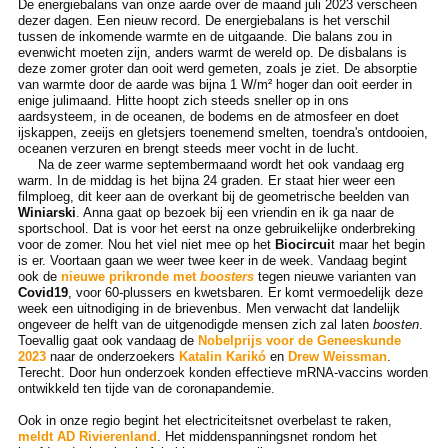
De energiebalans van onze aarde over de maand juli 2023 verscheen
dezer dagen. Een nieuw record. De energiebalans is het verschil
tussen de inkomende warmte en de uitgaande. Die balans zou in
evenwicht moeten zijn, anders warmt de wereld op. De disbalans is
deze zomer groter dan ooit werd gemeten, zoals je ziet. De absorptie
van warmte door de aarde was bijna 1 W/m² hoger dan ooit eerder in
enige julimaand. Hitte hoopt zich steeds sneller op in ons
aardsysteem, in de oceanen, de bodems en de atmosfeer en doet
ijskappen, zeeijs en gletsjers toenemend smelten, toendra's ontdooien,
oceanen verzuren en brengt steeds meer vocht in de lucht.
Na de zeer warme septembermaand wordt het ook vandaag erg
warm. In de middag is het bijna 24 graden. Er staat hier weer een
filmploeg, dit keer aan de overkant bij de geometrische beelden van
Winiarski
. Anna gaat op bezoek bij een vriendin en ik ga naar de
sportschool. Dat is voor het eerst na onze gebruikelijke onderbreking
voor de zomer. Nou het viel niet mee op het
Biocircui
t maar het begin
is er. Voortaan gaan we weer twee keer in de week. Vandaag begint
ook de
nieuwe prikronde met
boosters
tegen nieuwe varianten van
Covid19
, voor 60-plussers en kwetsbaren. Er komt vermoedelijk deze
week een uitnodiging in de brievenbus. Men verwacht dat landelijk
ongeveer de helft van de uitgenodigde mensen zich zal laten
boosten
.
Toevallig gaat ook vandaag de
Nobelprijs voor de Geneeskunde
2023
naar de onderzoekers
Katalin Karikó
en
Drew Weissman
.
Terecht. Door hun onderzoek konden effectieve mRNA-vaccins worden
ontwikkeld ten tijde van de coronapandemie.
Ook in onze regio begint het electriciteitsnet overbelast te raken,
meldt AD Rivierenland
. Het middenspanningsnet rondom het