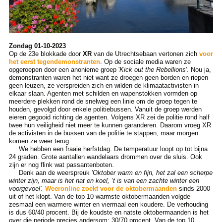
Zondag 01-10-2023
Op de 23e blokkade door
XR
van de Utrechtsebaan vertonen zich
voor
het eerst tegendemonstranten
. Op de sociale media waren ze
opgeroepen door een anonieme groep '
Kick out the Rebellions
'. Nou ja,
demonstranten waren het niet want ze droegen geen borden en riepen
geen leuzen, ze verspreiden zich en wilden de klimaatactivisten in
elkaar slaan. Agenten met schilden en wapenstokken vormden op
meerdere plekken rond de snelweg een linie om de groep tegen te
houden, gevolgd door enkele politiebussen. Vanuit de groep werden
eieren gegooid richting de agenten. Volgens XR zei de politie rond half
twee hun veiligheid niet meer te kunnen garanderen. Daarom vroeg XR
de activisten in de bussen van de politie te stappen, maar morgen
komen ze weer terug.
We hebben een fraaie herfstdag. De temperatuur loopt op tot bijna
24 graden. Grote aantallen wandelaars drommen over de sluis. Ook
zijn er nog flink wat passantenboten.
Denk aan de weerspreuk '
Oktober warm en fijn, het zal een scherpe
winter zijn,
maar is het nat en koel, ’t is van een zachte winter een
voorgevoel'.
Weeronline zoekt voor de oktobermaanden
sinds 2000
uit of het klopt. Van de top 10 warmste oktobermaanden volgde
zesmaal een warmere winter en viermaal een koudere. De verhouding
is dus 60/40 procent. Bij de koudste en natste oktobermaanden is het
over die periode precies andersom: 30/70 procent. Van de top 10