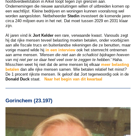
hoofdverdeelstation in Arkel loopt tegen zijn grenzen aan.
Ondernemingen die nieuwe aansluitingen willen of uitbreiden komen op
een wachtlijst. Kleine bedrijven en woningen kunnen vooralsnog wel
worden aangesloten. Netbeheerder
Stedin
investeert de komende jaren
circa 240 miljoen euro in het net. Dat moet tussen 2029 en 2031 klaar
zijn.
Al jaren vind ik
Jort Kelder
een rare, verwaande kwast. Vanouds zegt
hij dat rijke mensen teveel belasting moeten betalen, onder voorbijzien
aan alle fiscale trucs en buitenlandse rekeningen die ze benutten, maar
vorige maand wilde hij
in een interview
ook het stemrecht ontnemen
aan arme mensen. '
Mensen die niet aan de schatkist bijdragen hoeven
van mij niet per se daar heel veel over te zeggen te hebben
.' Haha.
Misschien weet hij niet dat de arme mensen bij elkaar
meer belasting
betalen
dan alle rijke mensen samen. Wie betalen relatief het minst?
De 1 procent rijkste mensen. Ik geloof dat Jort tegenwoordig ook in de
Donald Duck
staat.
Naar het begin van dit kwartaal
Gorinchem (23.197)