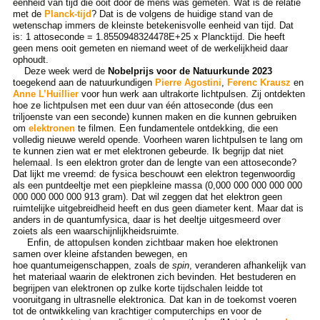
eenheid van tijd die ooit door de mens was gemeten. Wat is de relatie
met de
Planck-tijd
? Dat is de volgens de huidige stand van de
wetenschap immers de kleinste betekenisvolle eenheid van tijd. Dat
is: 1 attoseconde = 1.8550948324478E+25 x Plancktijd. Die heeft
geen mens ooit gemeten en niemand weet of de werkelijkheid daar
ophoudt.
Deze week werd de
Nobelprijs voor de Natuurkunde 2023
toegekend aan de natuurkundigen
Pierre Agostini
,
Ferenc Krausz
en
Anne L’Huillier
voor hun werk aan ultrakorte lichtpulsen. Zij ontdekten
hoe ze lichtpulsen met een duur van één attoseconde (dus een
triljoenste van een seconde) kunnen maken en die kunnen gebruiken
om
elektronen
te filmen. Een fundamentele ontdekking, die een
volledig nieuwe wereld opende. Voorheen waren lichtpulsen te lang om
te kunnen zien wat er met elektronen gebeurde. Ik begrijp dat niet
helemaal. Is een elektron groter dan de lengte van een attoseconde?
Dat lijkt me vreemd: de fysica beschouwt een elektron tegenwoordig
als een puntdeeltje met een piepkleine massa (0,000 000 000 000 000
000 000 000 000 913 gram). Dat wil zeggen dat het elektron geen
ruimtelijke uitgebreidheid heeft en dus geen diameter kent. Maar dat is
anders in de quantumfysica, daar is het deeltje uitgesmeerd over
zoiets als een waarschijnlijkheidsruimte.
Enfin, de attopulsen konden zichtbaar maken hoe elektronen
samen over kleine afstanden bewegen, en
hoe quantumeigenschappen, zoals de
spin
, veranderen afhankelijk van
het materiaal waarin de elektronen zich bevinden. Het bestuderen en
begrijpen van elektronen op zulke korte tijdschalen leidde tot
vooruitgang in ultrasnelle elektronica. Dat kan in de toekomst voeren
tot de ontwikkeling van krachtiger computerchips en voor de