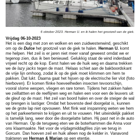
6 oktober 2023. Herman U. en ik halen het grootzeil van de giek.
Vrijdag 06-10-2023
Het is een dag met zon en wolken en een zuidwestenwind, geschikt
om op de
Dulce
het grootzeil van de giek te halen.
Herman U.
komt
me helpen. Het zeil is er jaren niet meer vanaf geweest omdat we er
tegenop zien, dus ik ben benieuwd. Gelukkig staat de wind inderdaad
vrijwel recht op de kop. Eerst halen we de huik weg en daarna trekken
we de
lazy jacks
tegen de mast. Helaas schiet aan de bakboordskant
de vrije lijn omhoog, zodat ik op de giek moet klimmen om hem te
pakken. Dat lukt. Daarna gaat het hijsen op de electrische lier vlot (foto
hierboven). Er komen flinke hoeveelheden insecten tevoorschijn,
vooral slome wespen, vliegen en rare torren. Tijdens het zakken halen
we zeillattten en de reeflijnen weg en halen een voor een de leuvers uit
de gleuf op de mast. Het zeil van boord halen en over de steiger de wal
op brengen is lastiger. Omdat het bovenste deel doorgelat is, kunnen
we de grote lap niet opvouwen. Met flink wat inspanning weten we hem
op het parkeerterrein te krijgen en uit te vouwen. Het uiteindelijk pakket
is tamelijk lang, weer door die doorgelatte latten. Hij past net in de auto
van Herman. Op de terugweg eten we de boterhammen die Anna voor
ons klaarmaakte. Net voor de vrijdagmiddagfiles zijn we terug in
Gorcum. Dan hoeven zeil en huik alleen nog de kelder in. Vanavond
trakteren we
Herman & Marian
op een etentje.