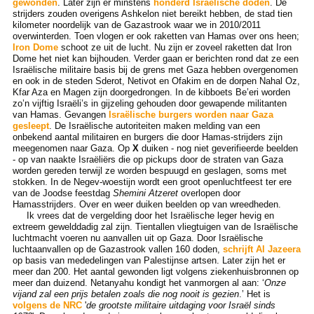
gewonden
. Later zijn er minstens
honderd Israëlische doden
. De
strijders zouden overigens Ashkelon niet bereikt hebben, de stad tien
kilometer noordelijk van de Gazastrook waar we in 2010/2011
overwinterden. Toen vlogen er ook raketten van Hamas over ons heen;
Iron Dome
schoot ze uit de lucht. Nu zijn er zoveel raketten dat Iron
Dome het niet kan bijhouden. Verder gaan er berichten rond dat ze een
Israëlische militaire basis bij de grens met Gaza hebben overgenomen
en ook in de steden Sderot, Netivot en Ofakim en de dorpen Nahal Oz,
Kfar Aza en Magen zijn doorgedrongen. In de kibboets Be’eri worden
zo’n vijftig Israëli’s in gijzeling gehouden door gewapende militanten
van Hamas. Gevangen
Israëlische burgers worden naar Gaza
gesleept
. De Israëlische autoriteiten maken melding van een
onbekend aantal militairen en burgers die door Hamas-strijders zijn
meegenomen naar Gaza. Op
X
duiken - nog niet geverifieerde beelden
- op van naakte Israëliërs die op pickups door de straten van Gaza
worden gereden terwijl ze worden bespuugd en geslagen, soms met
stokken. In de Negev-woestijn wordt een groot openluchtfeest ter ere
van de Joodse feestdag
Shemini Atzeret
overlopen door
Hamasstrijders. Over en weer duiken beelden op van wreedheden.
Ik vrees dat de vergelding door het Israëlische leger hevig en
extreem gewelddadig zal zijn. Tientallen vliegtuigen van de Israëlische
luchtmacht voeren nu aanvallen uit op Gaza. Door Israëlische
luchtaanvallen op de Gazastrook vallen 160 doden,
schrijft Al Jazeera
op basis van mededelingen van Palestijnse artsen. Later zijn het er
meer dan 200. Het aantal gewonden ligt volgens ziekenhuisbronnen op
meer dan duizend. Netanyahu kondigt het vanmorgen al aan: ‘
Onze
vijand zal een prijs betalen zoals die nog nooit is gezien
.’ Het is
volgens de NRC
'
de grootste militaire uitdaging voor Israël sinds