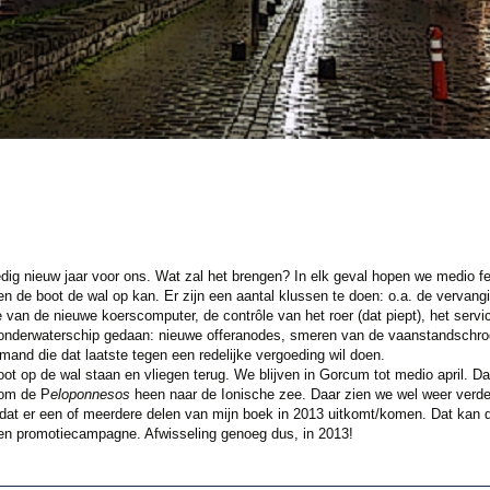
ledig nieuw jaar voor ons. Wat zal het brengen? In elk geval hopen we medio f
 en de boot de wal op kan. Er zijn een aantal klussen te doen: o.a. de vervang
atie van de nieuwe koerscomputer, de contrôle van het roer (dat piept), het se
onderwaterschip gedaan: nieuwe offeranodes, smeren van de vaanstandschr
mand die dat laatste tegen een redelijke vergoeding wil doen.
ot op de wal staan en vliegen terug. We blijven in Gorcum tot medio april. D
 om de P
eloponnesos
heen naar de Ionische zee. Daar zien we wel weer verde
dat er een of meerdere delen van mijn boek in 2013 uitkomt/komen. Dat kan
een promotiecampagne. Afwisseling genoeg dus, in 2013!