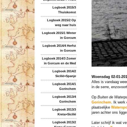
Logboek 2015/3
Thuiskomst
Logboek 2015/2 Op
weg naar huis
Logboek 2015/1 Winter
in Gorcum
Logboek 2014/4 Herfst
in Gorcum
Logboek 2014/3 Zomer
in Gorcum en de Med
Logboek 2014/2
Sicilië>Spanje
Woensdag 02-01-20
Alles is vandaag weer
Logboek 2014/1
in de serre, enzovoort
Gorinchem
Logboek 2013/4
Op
Buiten de Waterpo
Gorinchem
Gorinchem
. Ik werk
plaatselijke
Waterspo
Logboek 2013/3
jaren achter ons lig
Kreta>Sicilië
Logboek 2013/2
Later schrijf ik wat 
Kreta+Gorcum