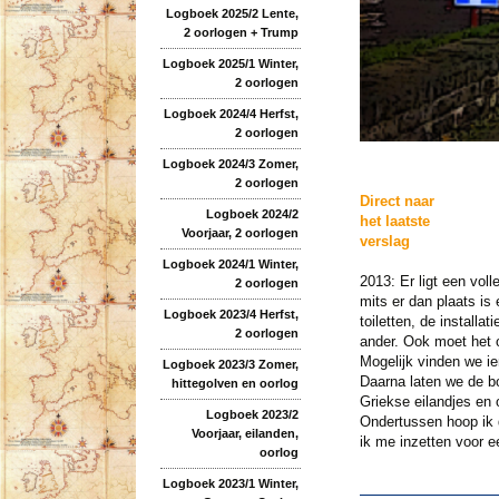
Logboek 2025/2 Lente,
2 oorlogen + Trump
Logboek 2025/1 Winter,
2 oorlogen
Logboek 2024/4 Herfst,
2 oorlogen
Logboek 2024/3 Zomer,
2 oorlogen
Direct naar
Logboek 2024/2
het laatste
Voorjaar, 2 oorlogen
verslag
Logboek 2024/1 Winter,
2013: Er ligt een vol
2 oorlogen
mits er dan plaats is
Logboek 2023/4 Herfst,
toiletten, de install
2 oorlogen
ander. Ook moet het 
Mogelijk vinden we ie
Logboek 2023/3 Zomer,
Daarna laten we de bo
hittegolven en oorlog
Griekse eilandjes en
Logboek 2023/2
Ondertussen hoop ik 
Voorjaar, eilanden,
ik me inzetten voor 
oorlog
Logboek 2023/1 Winter,