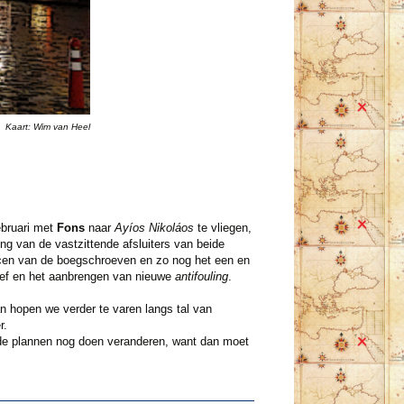
Kaart: Wim van Heel
ebruari met
Fons
naar
Ayíos Nikoláos
te vliegen,
ing van de vastzittende afsluiters van beide
rvicen van de boegschroeven en zo nog het een en
oef en het aanbrengen van nieuwe
antifouling
.
an hopen we verder te varen langs tal van
r.
 de plannen nog doen veranderen, want dan moet