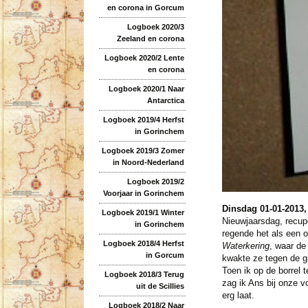
en corona in Gorcum
Logboek 2020/3
Zeeland en corona
Logboek 2020/2 Lente
en corona
Logboek 2020/1 Naar
Antarctica
Logboek 2019/4 Herfst
in Gorinchem
Logboek 2019/3 Zomer
in Noord-Nederland
Logboek 2019/2
Voorjaar in Gorinchem
Dinsdag 01-01-2013
Logboek 2019/1 Winter
Nieuwjaarsdag, recup
in Gorinchem
regende het als een o
Logboek 2018/4 Herfst
Waterkering
, waar de
in Gorcum
kwakte ze tegen de g
Toen ik op de borrel 
Logboek 2018/3 Terug
zag ik Ans bij onze v
uit de Scillies
erg laat.
Logboek 2018/2 Naar