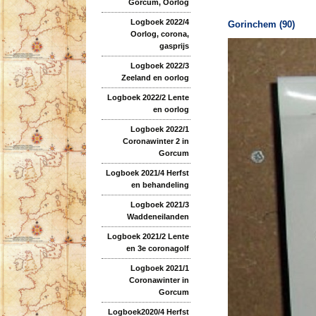
Gorcum, Oorlog
Logboek 2022/4
Gorinchem (90)
Oorlog, corona,
gasprijs
Logboek 2022/3
Zeeland en oorlog
Logboek 2022/2 Lente
en oorlog
Logboek 2022/1
Coronawinter 2 in
Gorcum
Logboek 2021/4 Herfst
en behandeling
Logboek 2021/3
Waddeneilanden
Logboek 2021/2 Lente
en 3e coronagolf
Logboek 2021/1
Coronawinter in
Gorcum
Logboek2020/4 Herfst