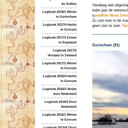
de Scillies
Vandaag wat uitgeslap
ieder jaar de wetens
Logboek 2018/1 Winter
s
peelfilm Nova Zem
te Gorinchem
Zo ziet men in de ma
Logboek 2017/4 Herfst
geen ster te zien.
Te
in Gorcum
Logboek 2017/3 Zomer
in Engeland
Gorinchem (91)
Logboek 2017/2
Voorjaar in Zeeland
Logboek 2017/1 Winter
te Gorcum
Logboek 2016/4 Herfst
in Gorcum
Logboek 2016/3 Verder
door Nederland
Logboek 2016/2 Door
Nederland
Logboek 2016/1 Winter
te Gorcum
Logboek 2015/4 Thuis