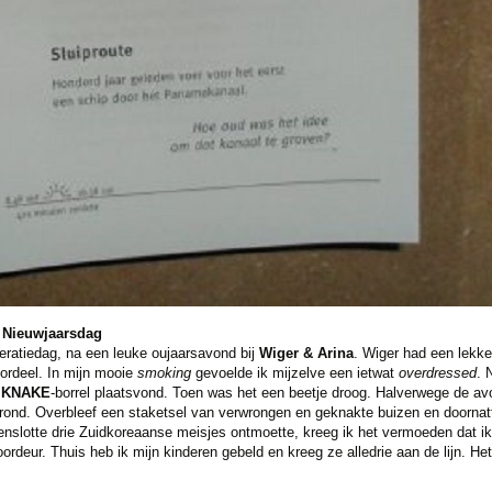
, Nieuwjaarsdag
eratiedag, na een leuke oujaarsavond bij
Wiger & Arina
. Wiger had een lekk
ordeel. In mijn mooie
smoking
gevoelde ik mijzelve een ietwat
overdressed
. 
KNAKE
-borrel plaatsvond. Toen was het een beetje droog. Halverwege de av
rond. Overbleef een staketsel van verwrongen en geknakte buizen en doornatt
tenslotte drie Zuidkoreaanse meisjes ontmoette, kreeg ik het vermoeden dat ik 
oordeur. Thuis heb ik mijn kinderen gebeld en kreeg ze alledrie aan de lijn. He