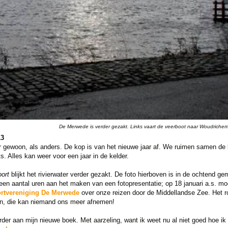
De Merwede is verder gezakt. Links vaart de veerboot naar Woudrichem.
13
 gewoon, als anders. De kop is van het nieuwe jaar af. We ruimen samen de k
s. Alles kan weer voor een jaar in de kelder.
ort
blijkt het rivierwater verder gezakt. De foto hierboven is in de ochtend ge
 een aantal uren aan het maken van een fotopresentatie; op 18 januari a.s. 
rtvereniging De Merwede
over onze reizen door de Middellandse Zee. Het r
gen, die kan niemand ons meer afnemen!
verder aan mijn nieuwe boek. Met aarzeling, want ik weet nu al niet goed hoe i