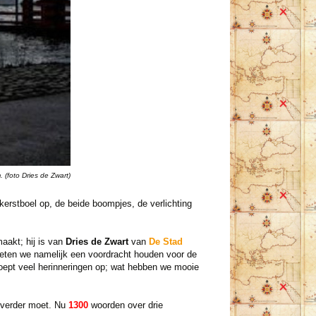
 (foto Dries de Zwart)
erstboel op, de beide boompjes, de verlichting
maakt; hij is van
Dries de Zwart
van
De Stad
moeten we namelijk een voordracht houden voor de
oept veel herinneringen op; wat hebben we mooie
k verder moet. Nu
1300
woorden over drie