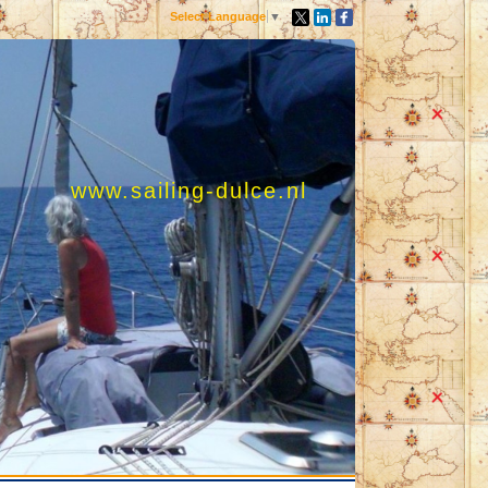
Select Language
▼
www.sailing-dulce.nl