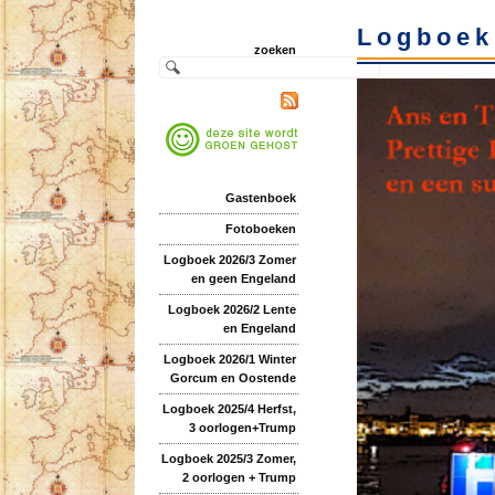
Logboek
zoeken
Gastenboek
Fotoboeken
Logboek 2026/3 Zomer
en geen Engeland
Logboek 2026/2 Lente
en Engeland
Logboek 2026/1 Winter
Gorcum en Oostende
Logboek 2025/4 Herfst,
3 oorlogen+Trump
Logboek 2025/3 Zomer,
2 oorlogen + Trump