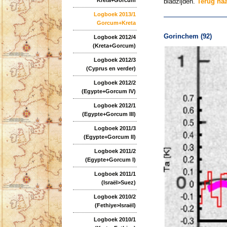
bladzijden.
Terug na
Logboek 2013/1
Gorcum+Kreta
Gorinchem (92)
Logboek 2012/4
(Kreta+Gorcum)
Logboek 2012/3
(Cyprus en verder)
Logboek 2012/2
(Egypte+Gorcum IV)
Logboek 2012/1
(Egypte+Gorcum III)
Logboek 2011/3
(Egypte+Gorcum II)
Logboek 2011/2
(Egypte+Gorcum I)
Logboek 2011/1
(Israël>Suez)
Logboek 2010/2
(Fethiye>Israël)
Logboek 2010/1