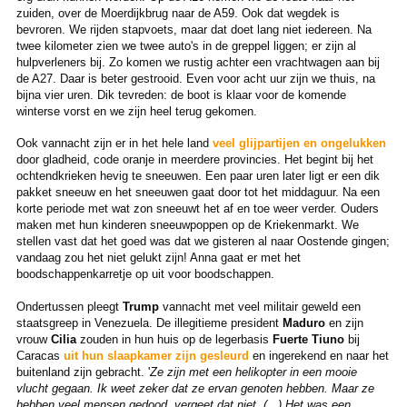
zuiden, over de Moerdijkbrug naar de A59. Ook dat wegdek is
bevroren. We rijden stapvoets, maar dat doet lang niet iedereen. Na
twee kilometer zien we twee auto's in de greppel liggen; er zijn al
hulpverleners bij. Zo komen we rustig achter een vrachtwagen aan bij
de A27. Daar is beter gestrooid. Even voor acht uur zijn we thuis, na
bijna vier uren. Dik tevreden: de boot is klaar voor de komende
winterse vorst en we zijn heel terug gekomen.
Ook vannacht zijn er in het hele land
veel glijpartijen en ongelukken
door gladheid, code oranje in meerdere provincies. Het begint bij het
ochtendkrieken hevig te sneeuwen. Een paar uren later ligt er een dik
pakket sneeuw en het sneeuwen gaat door tot het middaguur. Na een
korte periode met wat zon sneeuwt het af en toe weer verder. Ouders
maken met hun kinderen sneeuwpoppen op de Kriekenmarkt. We
stellen vast dat het goed was dat we gisteren al naar Oostende gingen;
vandaag zou het niet gelukt zijn! Anna gaat er met het
boodschappenkarretje op uit voor boodschappen.
Ondertussen pleegt
Trump
vannacht met veel militair geweld een
staatsgreep in Venezuela. De illegitieme president
Maduro
en zijn
vrouw
Cilia
zouden in hun huis op de legerbasis
Fuerte Tiuno
bij
Caracas
uit hun slaapkamer zijn gesleurd
en ingerekend en naar het
buitenland zijn gebracht. '
Ze zijn met een helikopter in een mooie
vlucht gegaan. Ik weet zeker dat ze ervan genoten hebben. Maar ze
hebben veel mensen gedood, vergeet dat niet. (...)
Het was een