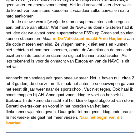
geen water- en energievoorziening. Het land verwacht later deze week
de komst van een intens koudefront, waardoor zulke aanvallen extra
hard aankomen.
In de nieuwe wereld(wan)orde storen supermachten zich nergens
aan, behalve aan elkaar. Wat moet de NAVO nu doen? Gisteren had ik
het idee dat we alvast onze supersonische F35's op Groenland zouden
kunnen stationeren. Maar
in De Volkskrant maakt Arno Haijtema
aan
die optie meteen een eind. Ze vliegen namelijk niet eens en kunnen
niet schieten of bommen lanceren, omdat de Amerikanen de broncode
bezitten en de toestellen daarmee digitaal kunnen uitschakelen. Als
iets tekenend is voor de onmacht van Europa en van de NAVO is dit
het wel.
Vannacht en vandaag valt geen sneeuw meer. Het is boven nul, circa 2
tot 3 graden, de dooi zet in. Ik maak het autootje sneeuwvrij en ga voor
het eerst dit jaar weer naar de sportschool. Valt niet tegen. Ook haal ik
boodschappen bij AH. Anna gaat vanmiddag te voet op bezoek bij
Barbara
. In de komende nacht zal het kleine lagedrukgebied van storm
Goretti
overtrekken en vooral in het noorden van het land
flinke sneeuwjachten geven. Daar geldt tot morgenmiddag code oranje.
In het weekeinde gaat het meer vriezen.
Naar het begin van dit
kwartaal