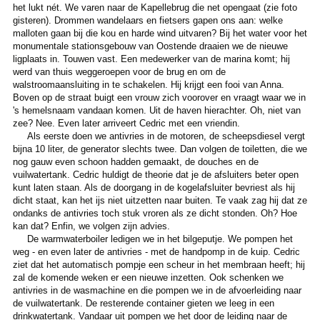
het lukt nét. We varen naar de Kapellebrug die net opengaat (zie foto
gisteren). Drommen wandelaars en fietsers gapen ons aan: welke
malloten gaan bij die kou en harde wind uitvaren? Bij het water voor het
monumentale stationsgebouw van Oostende draaien we de nieuwe
ligplaats in. Touwen vast. Een medewerker van de marina komt; hij
werd van thuis weggeroepen voor de brug en om de
walstroomaansluiting in te schakelen. Hij krijgt een fooi van Anna.
Boven op de straat buigt een vrouw zich voorover en vraagt waar we in
's hemelsnaam vandaan komen. Uit de haven hierachter. Oh, niet van
zee? Nee. Even later arriveert Cedric met een vriendin.
Als eerste doen we antivries in de motoren, de scheepsdiesel vergt
bijna 10 liter, de generator slechts twee. Dan volgen de toiletten, die we
nog gauw even schoon hadden gemaakt, de douches en de
vuilwatertank. Cedric huldigt de theorie dat je de afsluiters beter open
kunt laten staan. Als de doorgang in de kogelafsluiter bevriest als hij
dicht staat, kan het ijs niet uitzetten naar buiten. Te vaak zag hij dat ze
ondanks de antivries toch stuk vroren als ze dicht stonden. Oh? Hoe
kan dat? Enfin, we volgen zijn advies.
De warmwaterboiler ledigen we in het bilgeputje. We pompen het
weg - en even later de antivries - met de handpomp in de kuip. Cedric
ziet dat het automatisch pompje een scheur in het membraan heeft; hij
zal de komende weken er een nieuwe inzetten. Ook schenken we
antivries in de wasmachine en die pompen we in de afvoerleiding naar
de vuilwatertank. De resterende container gieten we leeg in een
drinkwatertank. Vandaar uit pompen we het door de leiding naar de