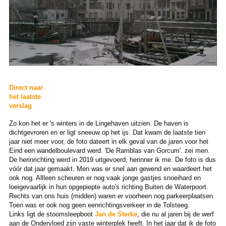
Direct naar
het laatste
verslag
Zo kon het er 's winters in de Lingehaven uitzien. De haven is
dichtgevroren en er ligt sneeuw op het ijs. Dat kwam de laatste tien
jaar niet meer voor, de foto dateert in elk geval van de jaren voor het
Eind een wandelboulevard werd. 'De Ramblas van Gorcum'. zei men.
De herinrichting werd in 2019 uitgevoerd, herinner ik me. De foto is dus
vóór dat jaar gemaakt. Men was er snel aan gewend en waardeert het
ook nog. Allleen scheuren er nog vaak jonge gastjes snoeihard en
loeigevaarlijk in hun opgepiepte auto's richting Buiten de Waterpoort.
Rechts van ons huis (midden) waren er voorheen nog parkeerplaatsen.
Toen was er ook nog geen eenrichtingsverkeer in de Tolsteeg.
Links ligt de stoomsleepboot
Jan de Sterke
, die nu al jaren bij de werf
aan de Ondervloed zijn vaste winterplek heeft. In het jaar dat ik de foto