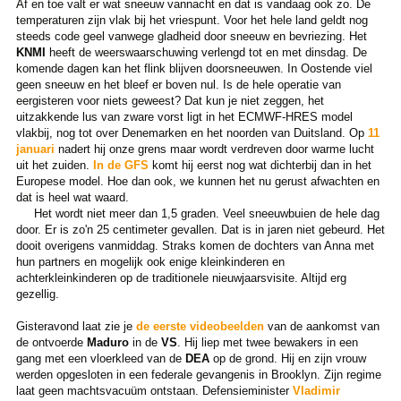
Af en toe valt er wat sneeuw vannacht en dat is vandaag ook zo. De
temperaturen zijn vlak bij het vriespunt. Voor het hele land geldt nog
steeds code geel vanwege gladheid door sneeuw en bevriezing. Het
KNMI
heeft de weerswaarschuwing verlengd tot en met dinsdag. De
komende dagen kan het flink blijven doorsneeuwen. In Oostende viel
geen sneeuw en het bleef er boven nul. Is de hele operatie van
eergisteren voor niets geweest? Dat kun je niet zeggen, het
uitzakkende lus van zware vorst ligt in het ECMWF-HRES model
vlakbij, nog tot over Denemarken en het noorden van Duitsland. Op
11
januari
nadert hij onze grens maar wordt verdreven door warme lucht
uit het zuiden.
In de GFS
komt hij eerst nog wat dichterbij dan in het
Europese model. Hoe dan ook, we kunnen het nu gerust afwachten en
dat is heel wat waard.
Het wordt niet meer dan 1,5 graden. Veel sneeuwbuien de hele dag
door. Er is zo'n 25 centimeter gevallen. Dat is in jaren niet gebeurd. Het
dooit overigens vanmiddag. Straks komen de dochters van Anna met
hun partners en mogelijk ook enige kleinkinderen en
achterkleinkinderen op de traditionele nieuwjaarsvisite. Altijd erg
gezellig.
Gisteravond laat zie je
de eerste videobeelden
van de aankomst van
de ontvoerde
Maduro
in de
VS
. Hij liep met twee bewakers in een
gang met een vloerkleed van de
DEA
op de grond. Hij en zijn vrouw
werden opgesloten in een federale gevangenis in Brooklyn. Zijn regime
laat geen machtsvacuüm ontstaan. Defensieminister
Vladimir