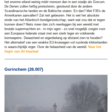
het enorme eiland weinig méér mensen dan in een stadje als Gorcum.
De Denen zullen heftig protesteren, gesteund door de andere
Scandinavische landen en de Baltische staten. En dan? Met F35's de
Amerikanen aanvallen? Zal niet gebeuren. Het is wel het absolute
einde van het Atlantisch bondgenootschap, want wat zou dat er tegen
kunnen doen? Niets meer dan zich neerleggen bij een wereld met
brutale supermachten en - in mijn ogen - zo snel mogelijk zorgen voor
een Europese federale staat met een sterk leger en voldoende
kernwapens. Dwaasheid en eigenbelang op afstand zien te houden?
Het alternatief van een wrakke EU-kruiwagen vol ruziënde kikkerlanden
is waarschijnlijk erger. Over de helaasheid van de wereld.
Naar het
begin van dit kwartaal
Gorinchem (26.007)