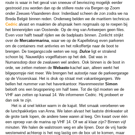
route is waar in het geval van sneeuw of bevriezing mogelijk eerder
gestrooid zou worden dan op de stillere route via Bergen op Zoom
onder Zeeuws-Vlaanderen door. Inderdaad scheen de zon zodra we na
Breda België binnen reden. Onderweg belden we de maritiem technicus
Cedric
alvast en maakten de afspraak hem nogmaals op te roepen bij
het binnenrijden van Oostende. Op de ring van Antwerpen geen files.
Even voor halft twaalf rijden we de badplaats binnen. Zonlicht strijkt
over de
Mercatormarina
, waar we op de Kapellebrug even parkeren
om de containers met antivries en het rolkoffertje naar de boot te
brengen. De toegangscode weten we nog.
Dulce
ligt er stralend
schoon bij. Nauwelijks vogelflatsen op het dek. Dat was in
Numansdorp door de zwaluwen wel anders. Ook binnen is de boot in
orde, we zetten meteen de
Webasto
-kachel aan, alleen werkt het
bilgepompje niet meer. We brengen het autootje naar de parkeergarage
op de Visserskaai. Het is druk op straat met vakantiegangers. We
bellen het nummer van het havenkantoor. Havenmeester
Simon
belooft ons een brugopening om half twee. Tot die tijd moeten we de
VHF aan zetten op kanaal 14. We informeren Cedric. Hij probeert er
dan ook te zijn.
Het is al snel lekker warm in de kajuit. Met smaak verorberen we
de lunchpakketjes van Anna. We laten alvast het laatste drinkwater uit
de grote tank lopen, de andere twee waren al leeg. Om kwart over één
een oproep van de marina op VHF 14. Of we al klaar zijn? Binnen vijf
minuten. We halen de walstroom weg en alle lijnen. Door de vrij harde
westenwind achterop is het nog lastig om de box uit te komen, maar