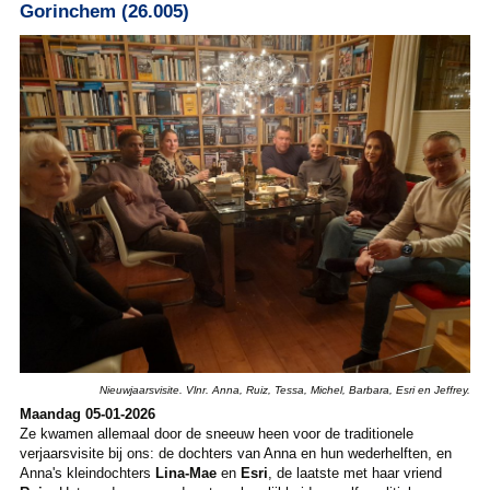
Gorinchem (26.005)
Nieuwjaarsvisite. Vlnr. Anna, Ruiz, Tessa, Michel, Barbara, Esri en Jeffrey.
Maandag 05-01-2026
Ze kwamen allemaal door de sneeuw heen voor de traditionele
verjaarsvisite bij ons: de dochters van Anna en hun wederhelften, en
Anna's kleindochters
Lina-Mae
en
Esri
, de laatste met haar vriend