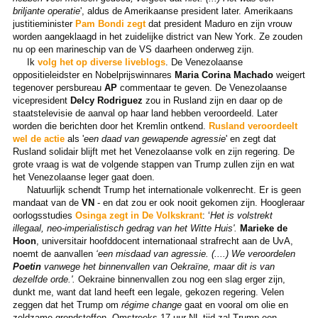
briljante operatie
', aldus de Amerikaanse president later. Amerikaans
justitieminister
Pam Bondi zegt
dat president Maduro en zijn vrouw
worden aangeklaagd in het zuidelijke district van New York. Ze zouden
nu op een marineschip van de VS daarheen onderweg zijn.
Ik
volg het op diverse liveblogs
. De Venezolaanse
oppositieleidster en Nobelprijswinnares
Maria Corina Machado
weigert
tegenover persbureau
AP
commentaar te geven.
De Venezolaanse
vicepresident
Delcy Rodriguez
zou in Rusland zijn en daar op de
staatstelevisie de aanval op haar land hebben veroordeeld. Later
worden die berichten door het Kremlin ontkend.
Rusland veroordeelt
wel de actie
als '
een daad van gewapende agressie
' en zegt dat
Rusland solidair blijft met het Venezolaanse volk en zijn regering.
De
grote vraag is wat de volgende stappen van Trump zullen zijn en wat
het Venezolaanse leger gaat doen.
Natuurlijk schendt Trump het internationale volkenrecht. Er is geen
mandaat van de
VN
- en dat zou er ook nooit gekomen zijn. Hoogleraar
oorlogsstudies
Osinga zegt in De Volkskrant
: ‘
Het is volstrekt
illegaal, neo-imperialistisch gedrag van het Witte Huis'.
Marieke de
Hoon
, universitair hoofddocent internationaal strafrecht aan de UvA,
noemt de aanvallen
‘een misdaad van agressie. (....) We veroordelen
Poetin
vanwege het binnenvallen van Oekraïne, maar dit is van
dezelfde orde.'.
Oekraine binnenvallen zou nog een slag erger zijn,
dunkt me, want dat land heeft een legale, gekozen regering. Velen
zeggen dat het Trump om
régime change
gaat en vooral om olie en
zeldzame grondstoffen. Omstreeks 17 uur NL-tijd zal Trump een