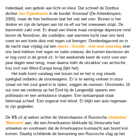
Inderdaad, een gebrek aan licht en kleur. Dat schreef de Dordtse
dichter
Jan Eijkelboom
in de bundel '
Arsenaal
' (De Arbeiderspers,
2000), maar de foto hierboven laat het ook wel zien. Binnen is het
donker en zijn de lampen aan tot na elf uur het sneeuwen stopt. De
barometer zakt snel. Er draait een kleine maar venijnige depressie rond
boven de Noordzee, die zuidelijke, wat warmere lucht naar ons land
voert en een korte dooi met regen zal brengen. Donderdagavond en in
de nacht naar vrijdag zal een
storm - Goretti - met veel neerslag
over
ons land trekken met regen en natte sneeuw, die kunnen bevriezen als
er nog vorst in de grond zit. In het weekeinde keert de vorst voor een
paar dagen weer terug, maar daarna trekt de uitzakker van arctische
kou zich van West-Europa terug (lijkt het).
Het kwik komt vandaag niet boven nul en het is nog steeds
spekglad ondanks de strooiwagens. Er is te weinig verkeer in onze
straat om het zout goed in te rijden, zeggen de mensen. Omstreeks 16
uur zien we verderop op het Eind bij de Langendijk opeens een
politieauto en een ambulance stoppen. Een lantaarnpaal staat
helemaal scheef. Een ongeval met letsel. Er blijkt een auto tegenaan
te zijn gegleden.
De
VS
zit al weken achter de Venezolaanse of Russische
olietanker
'Marinera'
aan, die een Amerikaanse blokkade bij Venezuela had
ontweken en voorkwam dat de Amerikaanse kustwacht aan boord kon
komen. Daarbij schilderde de bemanning een Russische vlag op het