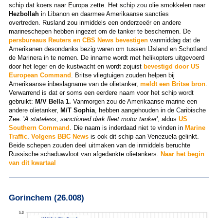
schip dat koers naar Europa zette. Het schip zou olie smokkelen naar
Hezbollah
in Libanon en daarmee Amerikaanse sancties
overtreden. Rusland zou inmiddels een onderzeeër en andere
marineschepen hebben ingezet om de tanker te beschermen. De
persbureaus Reuters en CBS News
bevestigen
vanmiddag dat de
Amerikanen desondanks bezig waren om tussen IJsland en Schotland
de Marinera in te nemen. De inname wordt met helikopters uitgevoerd
door het leger en de kustwacht en wordt zojuist
bevestigd door US
European Command
. Britse vliegtuigen zouden helpen bij
Amerikaanse inbeslagname van de olietanker,
meldt een Britse bron
.
Verwarrend is dat er soms een eerdere naam voor het schip wordt
gebruikt:
M/V Bella 1.
Vanmorgen zou de Amerikaanse marine een
andere olietanker,
M/T Sophia
, hebben aangehouden in de Caribische
Zee. '
A stateless, sanctioned dark fleet motor tanker
', aldus
US
Southern Command
. Die naam is inderdaad niet te vinden in
Marine
Traffic
.
Volgens BBC News
is ook dit schip aan Venezuela gelinkt.
Beide schepen zouden deel uitmaken van de inmiddels beruchte
Russische schaduwvloot van afgedankte olietankers.
Naar het begin
van dit kwartaal
Gorinchem (26.008)