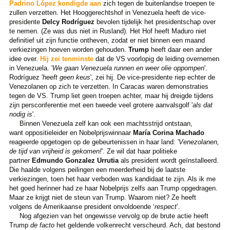
Padrino López kondigde aan
zich tegen de buitenlandse troepen te
zullen verzetten. Het Hooggerechtshof in Venezuela heeft de vice-
presidente
Delcy Rodríguez
bevolen tijdelijk het presidentschap over
te nemen. (Ze was dus niet in Rusland). Het Hof heeft Maduro niet
definitief uit zijn functie ontheven, zodat er niet binnen een maand
verkiezingen hoeven worden gehouden.
Trump
heeft daar een ander
idee over.
Hij zei tenminste
dat de VS voorlopig de leiding overnemen
in Venezuela. '
We gaan Venezuela runnen en weer olie oppompen
'.
Rodríguez '
heeft geen keus
', zei hij. De vice-presidente riep echter de
Venezolanen op zich te verzetten. In Caracas waren demonstraties
tegen de VS. Trump liet geen troepen achter, maar hij dreigde tijdens
zijn persconferentie met een tweede veel grotere aanvalsgolf '
als dat
nodig is
'.
Binnen Venezuela zelf kan ook een machtsstrijd ontstaan,
want oppositieleider en Nobelprijswinnaar
María Corina Machado
reageerde opgetogen op de gebeurtenissen in haar land: '
Venezolanen,
de tijd van vrijheid is gekomen!
'. Ze wil dat haar politieke
partner
Edmundo Gonzalez Urrutia
als president wordt geïnstalleerd.
Die haalde volgens peilingen een meerderheid bij de laatste
verkiezingen, toen het haar verboden was kandidaat te zijn. Als ik me
het goed herinner had ze haar Nobelprijs zelfs aan Trump opgedragen.
Maar ze krijgt niet de steun van Trump. Waarom niet? Ze heeft
volgens de Amerikaanse president onvoldoende ‘
respect
’.
Nog afgezien van het ongewisse vervolg op de brute actie heeft
Trump
de facto
het geldende volkenrecht verscheurd. Ach, dat bestond