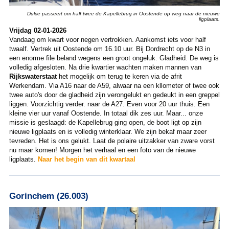
Dulce passeert om half twee de Kapellebrug in Oostende op weg naar de nieuwe
ligplaats.
Vrijdag 02-01-2026
Vandaag om kwart voor negen vertrokken. Aankomst iets voor half
twaalf. Vertrek uit Oostende om 16.10 uur. Bij Dordrecht op de N3 in
een enorme file beland wegens een groot ongeluk. Gladheid. De weg is
volledig afgesloten. Na drie kwartier wachten maken mannen van
Rijkswaterstaat
het mogelijk om terug te keren via de afrit
Werkendam. Via A16 naar de A59, alwaar na een kllometer of twee ook
twee auto's door de gladheid zijn verongelukt en gedeukt in een greppel
liggen. Voorzichtig verder. naar de A27. Even voor 20 uur thuis. Een
kleine vier uur vanaf Oostende. In totaal dik zes uur. Maar... onze
missie is geslaagd: de Kapellebrug ging open, de boot ligt op zijn
nieuwe ligplaats en is volledig winterklaar. We zijn bekaf maar zeer
tevreden. Het is ons gelukt. Laat de polaire uitzakker van zware vorst
nu maar komen! Morgen het verhaal en een foto van de nieuwe
ligplaats.
Naar het begin van dit kwartaal
Gorinchem (26.003)