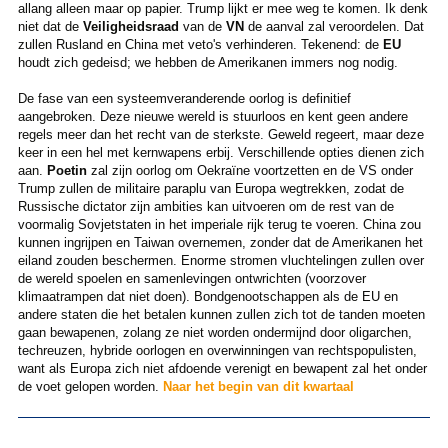
allang alleen maar op papier. Trump lijkt er mee weg te komen. Ik denk
niet dat de
Veiligheidsraad
van de
VN
de aanval zal veroordelen. Dat
zullen Rusland en China met veto's verhinderen. Tekenend: de
EU
houdt zich gedeisd; we hebben de Amerikanen immers nog nodig.
De fase van een systeemveranderende oorlog is definitief
aangebroken. Deze nieuwe wereld is stuurloos en kent geen andere
regels meer dan het recht van de sterkste. Geweld regeert, maar deze
keer in een hel met kernwapens erbij. Verschillende opties dienen zich
aan.
Poetin
zal zijn oorlog om Oekraïne voortzetten en de VS onder
Trump zullen de militaire paraplu van Europa wegtrekken, zodat de
Russische dictator zijn ambities kan uitvoeren om de rest van de
voormalig Sovjetstaten in het imperiale rijk terug te voeren. China zou
kunnen ingrijpen en Taiwan overnemen, zonder dat de Amerikanen het
eiland zouden beschermen. Enorme stromen vluchtelingen zullen over
de wereld spoelen en samenlevingen ontwrichten (voorzover
klimaatrampen dat niet doen). Bondgenootschappen als de EU en
andere staten die het betalen kunnen zullen zich tot de tanden moeten
gaan bewapenen, zolang ze niet worden ondermijnd door oligarchen,
techreuzen, hybride oorlogen en overwinningen van rechtspopulisten,
want als Europa zich niet afdoende verenigt en bewapent zal het onder
de voet gelopen worden.
Naar het begin van dit kwartaal