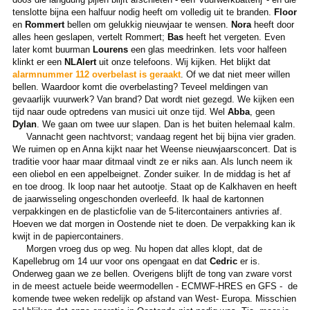
tenslotte bijna een halfuur nodig heeft om volledig uit te branden.
Floor
en
Rommert
bellen om gelukkig nieuwjaar te wensen.
Nora
heeft door
alles heen geslapen, vertelt Rommert;
Bas
heeft het vergeten. Even
later komt buurman
Lourens
een glas meedrinken.
Iets voor halfeen
klinkt er een
NLAlert
uit onze telefoons. Wij kijken. Het blijkt dat
alarmnummer 112 overbelast is geraakt
. Of we dat niet meer willen
bellen. Waardoor komt die overbelasting? Teveel meldingen van
gevaarlijk vuurwerk? Van brand? Dat wordt niet gezegd. We kijken een
tijd naar oude optredens van musici uit onze tijd. Wel
Abba
, geen
Dylan
. We gaan om twee uur slapen. Dan is het buiten helemaal kalm.
Vannacht geen nachtvorst; vandaag regent het bij bijna vier graden.
We ruimen op en Anna kijkt naar het Weense nieuwjaarsconcert. Dat is
traditie voor haar maar ditmaal vindt ze er niks aan. Als lunch neem ik
een oliebol en een appelbeignet. Zonder suiker. In de middag is het af
en toe droog. Ik loop naar het autootje. Staat op de Kalkhaven en heeft
de jaarwisseling ongeschonden overleefd. Ik haal de kartonnen
verpakkingen en de plasticfolie van de 5-litercontainers antivries af.
Hoeven we dat morgen in Oostende niet te doen. De verpakking kan ik
kwijt in de papiercontainers.
Morgen vroeg dus op weg. Nu hopen dat alles klopt, dat de
Kapellebrug om 14 uur voor ons opengaat en dat
Cedric
er is.
Onderweg gaan we ze bellen. Overigens blijft de tong van zware vorst
in de meest actuele beide weermodellen - ECMWF-HRES en GFS - de
komende twee weken redelijk op afstand van West- Europa. Misschien