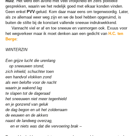
Ruiz
. Het werd een avond met veel vrolijkheid en zelfs politieke
gesprekken, waarin we het redelijk goed met elkaar konden vinden.
Geen enkel
PVV
-geluid. Kom daar maar eens om tegenwoordig. Later,
als ze allemaal weer weg zijn en we de boel hebben opgeruimd, is
buiten de stilte bij de konstant vallende sneeuw indrukwekkend.
Vannacht viel er af en toe sneeuw en vanmorgen ook. Exuus voor
het wegverkeer maar ik moet denken aan een gedicht van
H.C. ten
Berge
:
WINTERZIN
Een grijze lucht die urenlang
op sneeuwen stond,
zich inhield, schuchter toen
een handvol vlokken zond
als een belofte voor de nacht
waarin je wakend lag
te slapen tot de dageraad
het sneeuwen niet meer tegenhield
en je gonzend van geluk
de dag begon en uit het zolderraam
de eeuwen en de akkers
naast de landweg overzag,
en er niets was dat die vervoering brak –