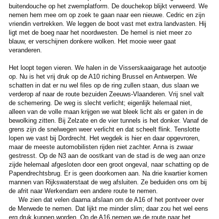
buitendouche op het zwemplatform. De douchekop blijkt verweerd. We
nemen hem mee om op zoek te gaan naar een nieuwe. Cedric en zijn
vriendin vertrekken. We leggen de boot vast met extra landvasten. Hij
ligt met de boeg naar het noordwesten. De hemel is niet meer zo
blauw, er verschijnen donkere wolken. Het mooie weer gaat
veranderen.
Het loopt tegen vieren. We halen in de Visserskaaigarage het autootje
op. Nu is het vrij druk op de A10 riching Brussel en Antwerpen. We
schatten in dat er nu wel files op de ring zullen staan, dus slaan we
verderop af naar de route bezuiden Zeeuws-Vlaanderen. Vrij snel valt
de schemering. De weg is slecht verlicht; eigenlijk helemaal niet,
alleen van de volle maan krijgen we wat bleek licht als er gaten in de
bewolking zitten. Bij Zelzate en de vier tunnels is het donker. Vanaf de
grens zijn de snelwegen weer verlicht en dat scheelt flink. Tenslotte
lopen we vast bij Dordrecht. Het wegdek is hier en daar opgevroren,
maar de meeste automobilisten rijden niet zachter. Anna is zwaar
gestresst. Op de N3 aan de oostkant van de stad is de weg aan onze
zijde helemaal afgesloten door een groot ongeval, naar schatting op de
Papendrechtsbrug. Er is geen doorkomen aan. Na drie kwartier komen
mannen van Rijkswaterstaat de weg afsluiten. Ze beduiden ons om bij
de afrit naar Werkendam een andere route te nemen.
We zien dat velen daarna afslaan om de A16 of het pontveer over
de Merwede te nemen. Dat lijkt me minder slim; daar zou het wel eens
erg druk kunnen worden. Op de A16 nemen we de route naar het