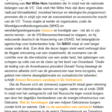
verklaring van
Het Witte Huis
handelen die '
in strijd met de nationale
belangen van de VS
'. Ook stelt Het Witte Huis dat deze organisaties
'
radicaal klimaatbeleid, mondiaal bestuur en ideologische programma's
promoten die in strijd zijn met de soevereiniteit en economische macht
van de VS
'. Trump stapte al eerder uit organisaties zoals de
Wereldgezondheidsorganisatie (WHO) en
werelderfgoedorganisatie
Unesco
en kondigde aan - net als in zijn
eerste termijn - uit de VN-Mensenrechtenraad te stappen, en hij
reduceerde drastisch de financiering van USAID, het belangrijkste
agentschap voor buitenlandse hulp. De
NAVO
staat al veel langer
zwaar onder druk. Een druk die dezer dagen sterk werd verhoogd door
de illegale ontvoering van een staatshoofd, de overname van de
contrôle over de olie-industrie van een ander land, het opbrengen van
schepen op volle zee en de claim op het bezit van Groenland. '
Onder
de leiding van de Amerikaanse president Donald Trump beweegt de
westerse alliantie zich van de gevarenzone naar terra incognita, een
gebied met interne dwangdiplomatie en surrealistische taferelen
',
schrijft
Arnout Brouwers vandaag in De Volkskrant
.
Dat de Russen zich als (mineure) supermacht totaal geen rekening
houden met internationale normen en regels, weten we al sinds 2008.
In strijd met het oorlogsrecht valt het Russische leger vooral burgers
aan door het dagelijks bombarderen van de energie-infrastructuur van
Oekraïne.
Met de kerstdagen
zat een miljoen Oekraïense burgers
zonder licht en warmte. Ook
na de aanvallen van vannacht
hebben
bijna een miljoen mensen in de regio's Dnipropetrovsk en Zaporitsja