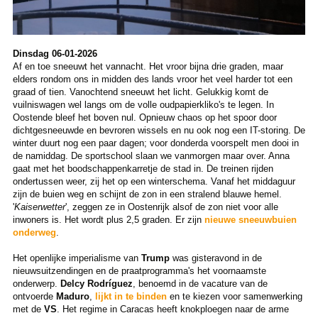
Dinsdag 06-01-2026
Af en toe sneeuwt het vannacht. Het vroor bijna drie graden, maar
elders rondom ons in midden des lands vroor het veel harder tot een
graad of tien. Vanochtend sneeuwt het licht. Gelukkig komt de
vuilniswagen wel langs om de volle oudpapierkliko's te legen. In
Oostende bleef het boven nul. Opnieuw chaos op het spoor door
dichtgesneeuwde en bevroren wissels en nu ook nog een IT-storing. De
winter duurt nog een paar dagen; voor donderda voorspelt men dooi in
de namiddag. De sportschool slaan we vanmorgen maar over. Anna
gaat met het boodschappenkarretje de stad in. De treinen rijden
ondertussen weer, zij het op een winterschema. Vanaf het middaguur
zijn de buien weg en schijnt de zon in een stralend blauwe hemel.
'
Kaiserwetter
', zeggen ze in Oostenrijk alsof de zon niet voor alle
inwoners is. Het wordt plus 2,5 graden. Er zijn
nieuwe sneeuwbuien
onderweg
.
Het openlijke imperialisme van
Trump
was gisteravond in de
nieuwsuitzendingen en de praatprogramma's het voornaamste
onderwerp.
Delcy Rodríguez
, benoemd in de vacature van de
ontvoerde
Maduro
,
lijkt in te binden
en te kiezen voor samenwerking
met de
VS
. Het regime in Caracas heeft knokploegen naar de arme