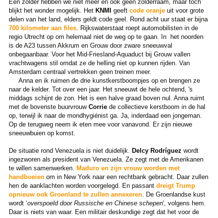
Een zolder hebben we niet meer en ook geen zolderraam, maar toch
blijkt het wonder mogelijk. Het
KNMI
geeft
code oranje
uit voor grote
delen van het land, elders geldt code geel. Rond acht uur staat er bijna
700 kilometer aan files
. Rijkswaterstaat roept automobilisten in de
regio Utrecht op om helemaal niet de weg op te gaan. In het noorden
is de A23 tussen Akkrum en Grouw door zware sneeuwval
onbegaanbaar. Voor het Mid-Friesland-Aquaduct bij Grouw vallen
vrachtwagens stil omdat ze de helling niet op kunnen rijden. Van
Amsterdam centraal vertrekken geen treinen meer.
Anna en ik ruimen de drie kunstkerstboompjes op en brengen ze
naar de kelder. Tot over een jaar. Het sneeuwt de hele ochtend, 's
middags schijnt de zon. Het is een halve graad boven nul. Anna ruimt
met de bovenste buurvrouw
Corrie
de collectieve kerstboom in de hal
op, terwijl ik naar de mondhygiénist ga. Ja, inderdaad een jongeman.
Op de terugweg neem ik eten mee voor vanavond. Er zijn nieuwe
sneeuwbuien op komst.
De situatie rond Venezuela is niet duidelijk.
Delcy Rodríguez
wordt
ingezworen als president van Venezuela. Ze zegt met de Amerikanen
te willen samenwerken.
Maduro en zijn vrouw worden met
handboeien
om in New York naar een rechtbank gebracht. Daar zullen
hen de aanklachten worden voorgelegd. En passant
dreigt Trump
opnieuw ook Groenland te zullen annexeren
. De Groenlandse kust
wordt ‘
overspoeld door Russische en Chinese schepen
', volgens hem.
Daar is niets van waar. Een militair deskundige zegt dat het voor de