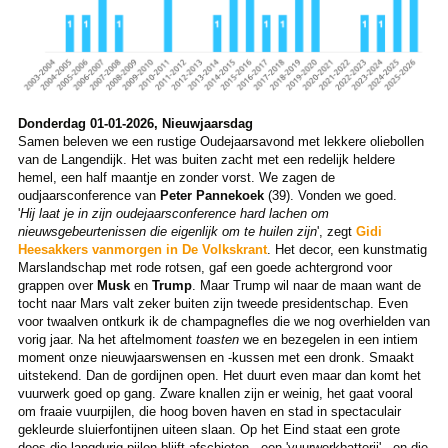
Donderdag 01-01-2026, Nieuwjaarsdag
Samen beleven we een rustige Oudejaarsavond met lekkere oliebollen
van de Langendijk. Het was buiten zacht met een redelijk heldere
hemel, een half maantje en zonder vorst. We zagen de
oudjaarsconference van
Peter Pannekoek
(39). Vonden we goed.
'
Hij laat je in zijn oudejaarsconference hard lachen om
nieuwsgebeurtenissen die eigenlijk om te huilen zijn
', zegt
Gidi
Heesakkers vanmorgen in De Volkskrant
. Het decor, een kunstmatig
Marslandschap met rode rotsen, gaf een goede achtergrond voor
grappen over
Musk
en
Trump
. Maar Trump wil naar de maan want de
tocht naar Mars valt zeker buiten zijn tweede presidentschap. Even
voor twaalven ontkurk ik de champagnefles die we nog overhielden van
vorig jaar. Na het aftelmoment
toasten
we en bezegelen in een intiem
moment onze nieuwjaarswensen en -kussen met een dronk. Smaakt
uitstekend. Dan de gordijnen open. Het duurt even maar dan komt het
vuurwerk goed op gang. Zware knallen zijn er weinig, het gaat vooral
om fraaie vuurpijlen, die hoog boven haven en stad in spectaculair
gekleurde sluierfontijnen uiteen slaan. Op het Eind staat een grote
doos die langdurig pijlen blijft afschieten - een 'vuurwerkbatterij' - en die