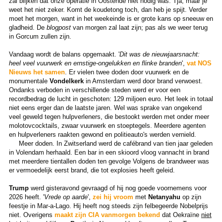
zal blijken dat onze operatie in Oostende niet nodig was. Tja, maar je
weet het niet zeker. Komt de koudetong toch, dan heb je spijt. Verder
moet het morgen, want in het weekeinde is er grote kans op sneeuw en
gladheid. De
blogpost
van morgen zal laat zijn; pas als we weer terug
in Gorcum zullen zijn.
Vandaag wordt de balans opgemaakt. '
Dit was de nieuwjaarsnacht:
heel veel vuurwerk en ernstige-ongelukken en flinke branden
',
vat NOS
Nieuws het samen
. Er vielen twee doden door vuurwerk en de
monumentale
Vondelkerk
in Amsterdam werd door brand verwoest.
Ondanks verboden in verschillende steden werd er voor een
recordbedrag de lucht in geschoten: 129 miljoen euro. Het leek in totaal
niet eens erger dan de laatste jaren. Wel was sprake van ongekend
veel geweld tegen hulpverleners, die bestookt werden met onder meer
molotovcocktails, zwaar vuurwerk en stoeptegels. Meerdere agenten
en hulpverleners raakten gewond en politieauto's werden vernield.
Meer doden. In Zwitserland werd de cafébrand van tien jaar geleden
in Volendam herhaald. Een bar in een skioord vloog vannacht in brand
met meerdere tientallen doden ten gevolge Volgens de brandweer was
er vermoedelijk eerst brand, die tot explosies heeft geleid.
Trump
werd gisteravond gevraagd of hij nog goede voornemens voor
2026 heeft. '
Vrede op aarde
',
zei hij vroom
met
Netanyahu
op zijn
feestje in Mar-a-Lago. Hij heeft nog steeds zijn felbegeerde Nobelprijs
niet. Overigens
maakt zijn CIA vanmorgen bekend
dat Oekraïne
niet