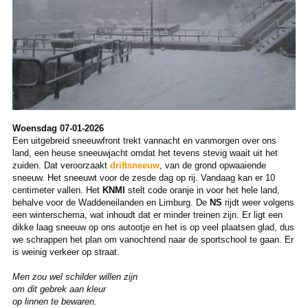
Woensdag 07-01-2026
Een uitgebreid sneeuwfront trekt vannacht en vanmorgen over ons
land, een heuse sneeuwjacht omdat het tevens stevig waait uit het
zuiden. Dat veroorzaakt
driftsneeuw
, van de grond opwaaiende
sneeuw. Het sneeuwt voor de zesde dag op rij. Vandaag kan er 10
centimeter vallen. Het
KNMI
stelt code oranje in voor het hele land,
behalve voor de Waddeneilanden en Limburg. De
NS
rijdt weer volgens
een winterschema, wat inhoudt dat er minder treinen zijn. Er ligt een
dikke laag sneeuw op ons autootje en het is op veel plaatsen glad, dus
we schrappen het plan om vanochtend naar de sportschool te gaan. Er
is weinig verkeer op straat.
Men zou wel schilder willen zijn
om dit gebrek aan kleur
op linnen te bewaren.