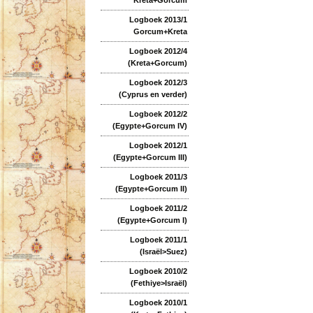
Logboek 2013/1
Gorcum+Kreta
Logboek 2012/4
(Kreta+Gorcum)
Logboek 2012/3
(Cyprus en verder)
Logboek 2012/2
(Egypte+Gorcum IV)
Logboek 2012/1
(Egypte+Gorcum III)
Logboek 2011/3
(Egypte+Gorcum II)
Logboek 2011/2
(Egypte+Gorcum I)
Logboek 2011/1
(Israël>Suez)
Logboek 2010/2
(Fethiye>Israël)
Logboek 2010/1