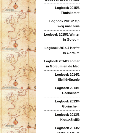
Logboek 2015/3
Thuiskomst
Logboek 2015/2 Op
weg naar huis
Logboek 2015/1 Winter
in Gorcum
Logboek 2014/4 Herfst
in Gorcum
Logboek 2014/3 Zomer
in Gorcum en de Med
Logboek 2014/2
Sicilië>Spanje
Logboek 2014/1
Gorinchem
Logboek 2013/4
Gorinchem
Logboek 2013/3
Kreta>Sicilië
Logboek 2013/2
Kreta+Gorcum