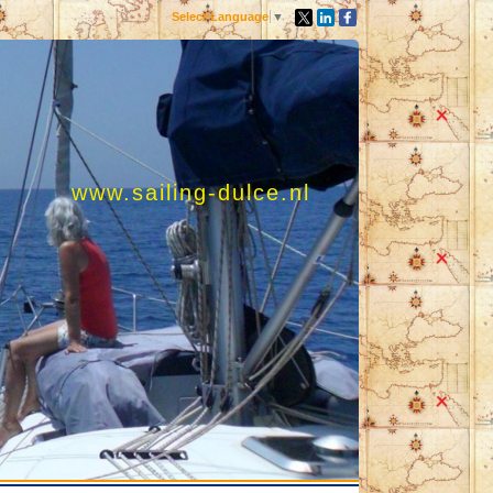
Select Language
▼
www.sailing-dulce.nl