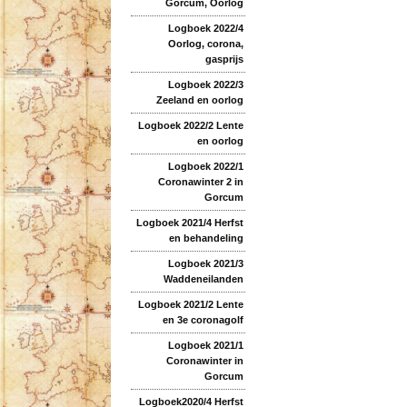
Gorcum, Oorlog
Logboek 2022/4
Oorlog, corona,
gasprijs
Logboek 2022/3
Zeeland en oorlog
Logboek 2022/2 Lente
en oorlog
Logboek 2022/1
Coronawinter 2 in
Gorcum
Logboek 2021/4 Herfst
en behandeling
Logboek 2021/3
Waddeneilanden
Logboek 2021/2 Lente
en 3e coronagolf
Logboek 2021/1
Coronawinter in
Gorcum
Logboek2020/4 Herfst