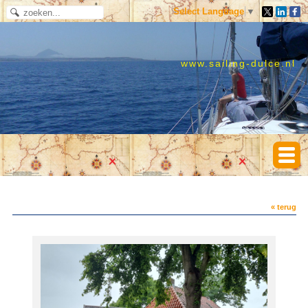
Select Language
▼
www.sailing-dulce.nl
« terug