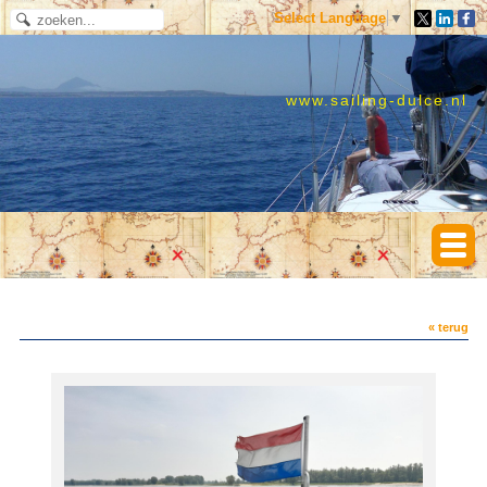
Select Language
▼
www.sailing-dulce.nl
« terug