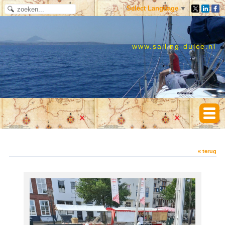
Select Language
▼
www.sailing-dulce.nl
« terug