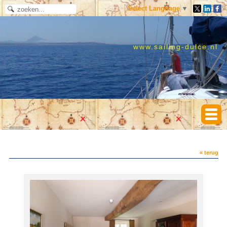
Select Language
▼
www.sailing-dulce.nl
« terug