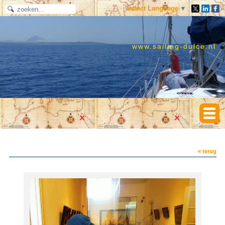
Select Language
▼
www.sailing-dulce.nl
« terug