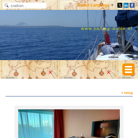
Select Language
▼
www.sailing-dulce.nl
« terug