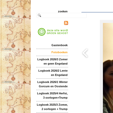
zoeken
Gastenboek
Fotoboeken
Logboek 2026/3 Zomer
en geen Engeland
Logboek 2026/2 Lente
en Engeland
Logboek 2026/1 Winter
Gorcum en Oostende
Logboek 2025/4 Herfst,
3 oorlogen+Trump
Logboek 2025/3 Zomer,
2 oorlogen + Trump