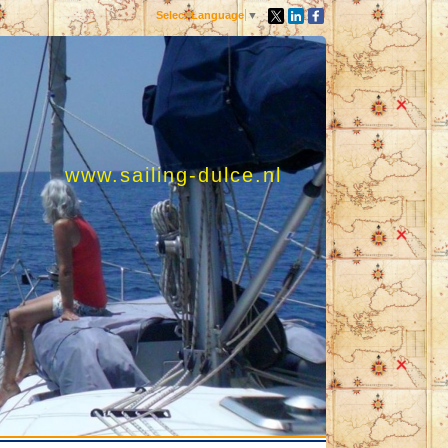
Select Language
▼
www.sailing-dulce.nl