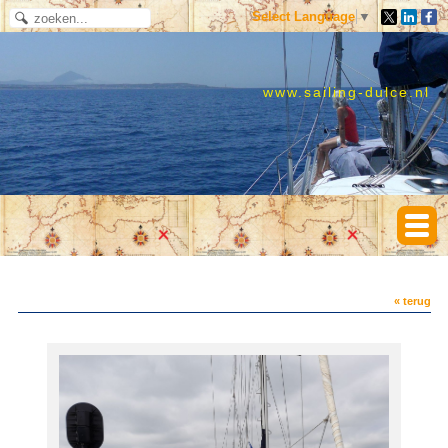
Select Language
▼
www.sailing-dulce.nl
« terug