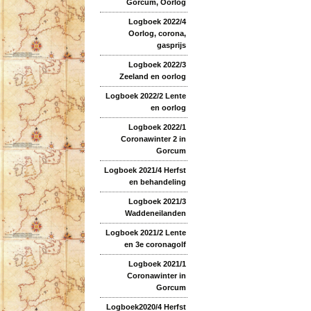
Gorcum, Oorlog
Logboek 2022/4
Oorlog, corona,
gasprijs
Logboek 2022/3
Zeeland en oorlog
Logboek 2022/2 Lente
en oorlog
Logboek 2022/1
Coronawinter 2 in
Gorcum
Logboek 2021/4 Herfst
en behandeling
Logboek 2021/3
Waddeneilanden
Logboek 2021/2 Lente
en 3e coronagolf
Logboek 2021/1
Coronawinter in
Gorcum
Logboek2020/4 Herfst