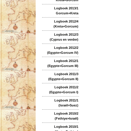
Logboek 2013/1
Gorcum+Kreta
Logboek 2012/4
(Kreta+Gorcum)
Logboek 2012/3
(Cyprus en verder)
Logboek 2012/2
(Egypte+Gorcum IV)
Logboek 2012/1
(Egypte+Gorcum III)
Logboek 2011/3
(Egypte+Gorcum II)
Logboek 2011/2
(Egypte+Gorcum I)
Logboek 2011/1
(Israël>Suez)
Logboek 2010/2
(Fethiye>Israël)
Logboek 2010/1