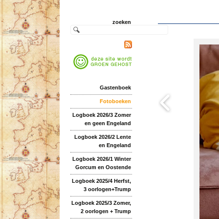
zoeken
Gastenboek
Fotoboeken
Logboek 2026/3 Zomer
en geen Engeland
Logboek 2026/2 Lente
en Engeland
Logboek 2026/1 Winter
Gorcum en Oostende
Logboek 2025/4 Herfst,
3 oorlogen+Trump
Logboek 2025/3 Zomer,
2 oorlogen + Trump