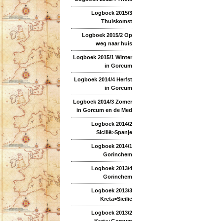
Logboek 2015/3
Thuiskomst
Logboek 2015/2 Op
weg naar huis
Logboek 2015/1 Winter
in Gorcum
Logboek 2014/4 Herfst
in Gorcum
Logboek 2014/3 Zomer
in Gorcum en de Med
Logboek 2014/2
Sicilië>Spanje
Logboek 2014/1
Gorinchem
Logboek 2013/4
Gorinchem
Logboek 2013/3
Kreta>Sicilië
Logboek 2013/2
Kreta+Gorcum