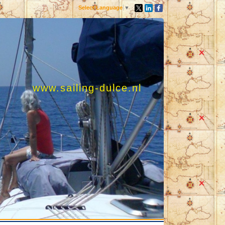
Select Language
▼
www.sailing-dulce.nl