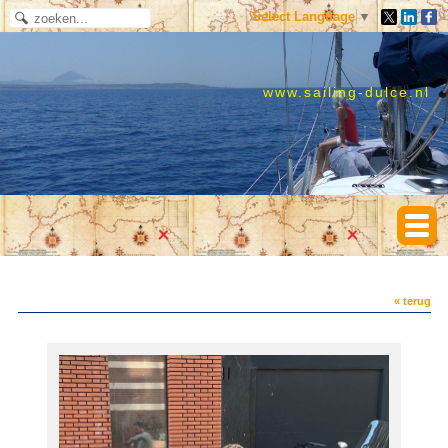
Select Language
▼
www.sailing-dulce.nl
« terug