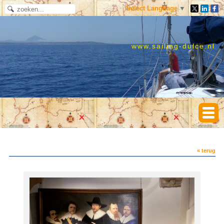
Select Language
▼
www.sailing-dulce.nl
« terug