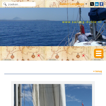
Select Language
▼
www.sailing-dulce.nl
« terug