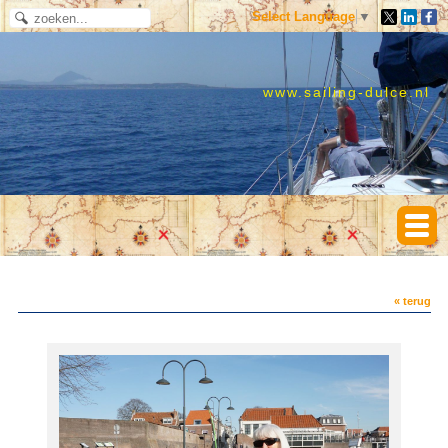
Select Language
▼
www.sailing-dulce.nl
« terug