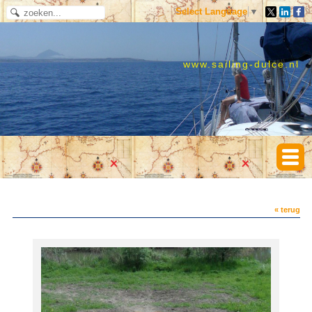
Select Language
▼
www.sailing-dulce.nl
« terug