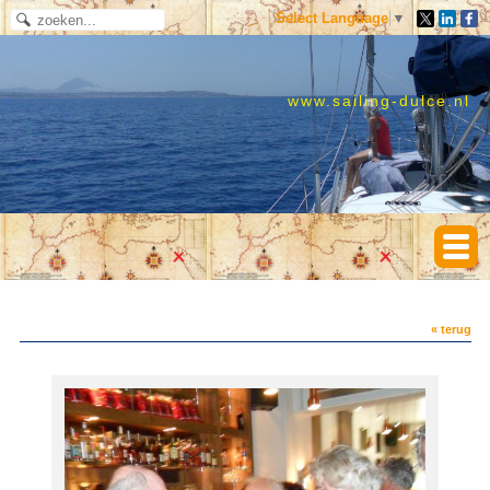
Select Language
▼
www.sailing-dulce.nl
« terug