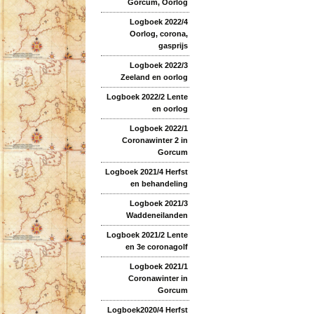
Gorcum, Oorlog
Logboek 2022/4
Oorlog, corona,
gasprijs
Logboek 2022/3
Zeeland en oorlog
Logboek 2022/2 Lente
en oorlog
Logboek 2022/1
Coronawinter 2 in
Gorcum
Logboek 2021/4 Herfst
en behandeling
Logboek 2021/3
Waddeneilanden
Logboek 2021/2 Lente
en 3e coronagolf
Logboek 2021/1
Coronawinter in
Gorcum
Logboek2020/4 Herfst