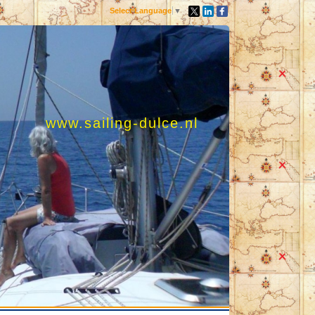
Select Language
▼
www.sailing-dulce.nl