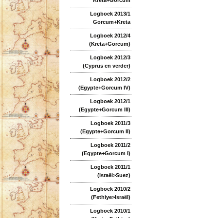
Logboek 2013/1
Gorcum+Kreta
Logboek 2012/4
(Kreta+Gorcum)
Logboek 2012/3
(Cyprus en verder)
Logboek 2012/2
(Egypte+Gorcum IV)
Logboek 2012/1
(Egypte+Gorcum III)
Logboek 2011/3
(Egypte+Gorcum II)
Logboek 2011/2
(Egypte+Gorcum I)
Logboek 2011/1
(Israël>Suez)
Logboek 2010/2
(Fethiye>Israël)
Logboek 2010/1