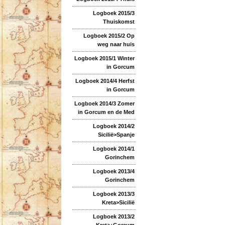
Logboek 2015/3
Thuiskomst
Logboek 2015/2 Op
weg naar huis
Logboek 2015/1 Winter
in Gorcum
Logboek 2014/4 Herfst
in Gorcum
Logboek 2014/3 Zomer
in Gorcum en de Med
Logboek 2014/2
Sicilië>Spanje
Logboek 2014/1
Gorinchem
Logboek 2013/4
Gorinchem
Logboek 2013/3
Kreta>Sicilië
Logboek 2013/2
Kreta+Gorcum