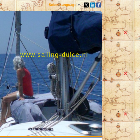
Select Language
▼
www.sailing-dulce.nl