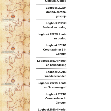
Gorcum, Oorlog
Logboek 2022/4
Oorlog, corona,
gasprijs
Logboek 2022/3
Zeeland en oorlog
Logboek 2022/2 Lente
en oorlog
Logboek 2022/1
Coronawinter 2 in
Gorcum
Logboek 2021/4 Herfst
en behandeling
Logboek 2021/3
Waddeneilanden
Logboek 2021/2 Lente
en 3e coronagolf
Logboek 2021/1
Coronawinter in
Gorcum
Logboek2020/4 Herfst