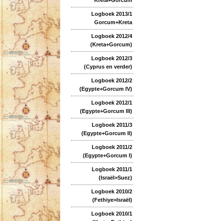
Logboek 2013/1
Gorcum+Kreta
Logboek 2012/4
(Kreta+Gorcum)
Logboek 2012/3
(Cyprus en verder)
Logboek 2012/2
(Egypte+Gorcum IV)
Logboek 2012/1
(Egypte+Gorcum III)
Logboek 2011/3
(Egypte+Gorcum II)
Logboek 2011/2
(Egypte+Gorcum I)
Logboek 2011/1
(Israël>Suez)
Logboek 2010/2
(Fethiye>Israël)
Logboek 2010/1