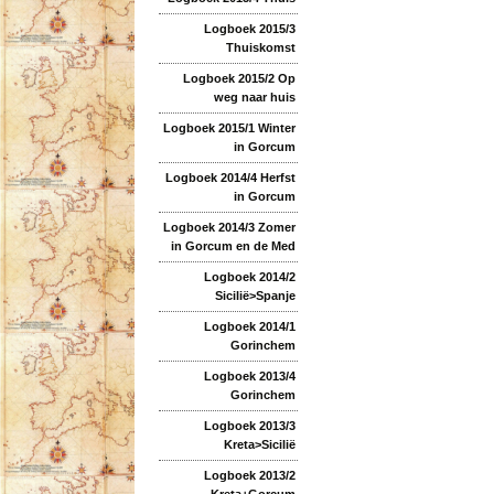
Logboek 2015/3
Thuiskomst
Logboek 2015/2 Op
weg naar huis
Logboek 2015/1 Winter
in Gorcum
Logboek 2014/4 Herfst
in Gorcum
Logboek 2014/3 Zomer
in Gorcum en de Med
Logboek 2014/2
Sicilië>Spanje
Logboek 2014/1
Gorinchem
Logboek 2013/4
Gorinchem
Logboek 2013/3
Kreta>Sicilië
Logboek 2013/2
Kreta+Gorcum