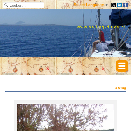
Select Language
▼
www.sailing-dulce.nl
« terug