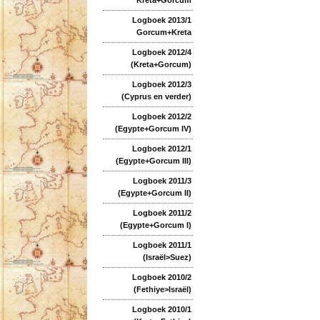
Logboek 2013/1
Gorcum+Kreta
Logboek 2012/4
(Kreta+Gorcum)
Logboek 2012/3
(Cyprus en verder)
Logboek 2012/2
(Egypte+Gorcum IV)
Logboek 2012/1
(Egypte+Gorcum III)
Logboek 2011/3
(Egypte+Gorcum II)
Logboek 2011/2
(Egypte+Gorcum I)
Logboek 2011/1
(Israël>Suez)
Logboek 2010/2
(Fethiye>Israël)
Logboek 2010/1