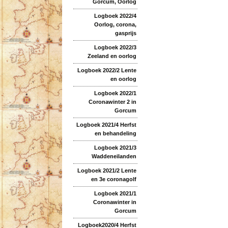
Gorcum, Oorlog
Logboek 2022/4
Oorlog, corona,
gasprijs
Logboek 2022/3
Zeeland en oorlog
Logboek 2022/2 Lente
en oorlog
Logboek 2022/1
Coronawinter 2 in
Gorcum
Logboek 2021/4 Herfst
en behandeling
Logboek 2021/3
Waddeneilanden
Logboek 2021/2 Lente
en 3e coronagolf
Logboek 2021/1
Coronawinter in
Gorcum
Logboek2020/4 Herfst