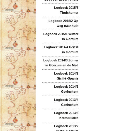
Logboek 2015/3
Thuiskomst
Logboek 2015/2 Op
weg naar huis
Logboek 2015/1 Winter
in Gorcum
Logboek 2014/4 Herfst
in Gorcum
Logboek 2014/3 Zomer
in Gorcum en de Med
Logboek 2014/2
Sicilië>Spanje
Logboek 2014/1
Gorinchem
Logboek 2013/4
Gorinchem
Logboek 2013/3
Kreta>Sicilië
Logboek 2013/2
Kreta+Gorcum