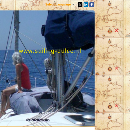
Select Language
▼
www.sailing-dulce.nl