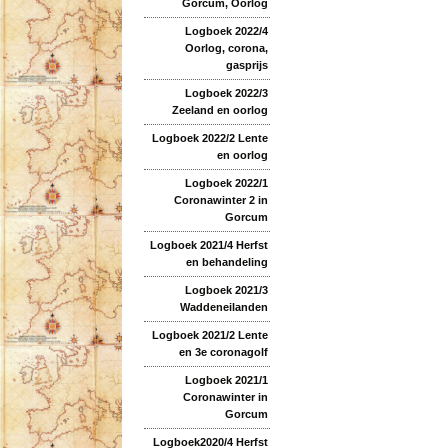
Gorcum, Oorlog
Logboek 2022/4
Oorlog, corona,
gasprijs
Logboek 2022/3
Zeeland en oorlog
Logboek 2022/2 Lente
en oorlog
Logboek 2022/1
Coronawinter 2 in
Gorcum
Logboek 2021/4 Herfst
en behandeling
Logboek 2021/3
Waddeneilanden
Logboek 2021/2 Lente
en 3e coronagolf
Logboek 2021/1
Coronawinter in
Gorcum
Logboek2020/4 Herfst