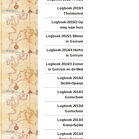
Logboek 2015/3
Thuiskomst
Logboek 2015/2 Op
weg naar huis
Logboek 2015/1 Winter
in Gorcum
Logboek 2014/4 Herfst
in Gorcum
Logboek 2014/3 Zomer
in Gorcum en de Med
Logboek 2014/2
Sicilië>Spanje
Logboek 2014/1
Gorinchem
Logboek 2013/4
Gorinchem
Logboek 2013/3
Kreta>Sicilië
Logboek 2013/2
Kreta+Gorcum