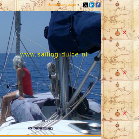
Select Language
▼
www.sailing-dulce.nl