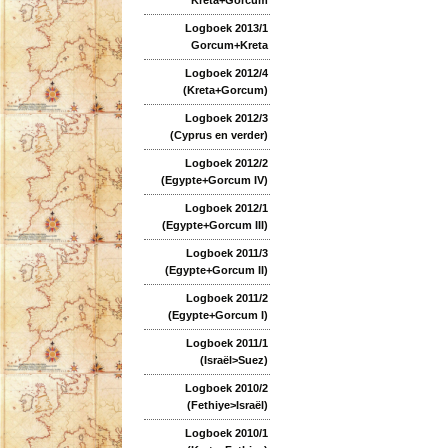
Logboek 2013/1
Gorcum+Kreta
Logboek 2012/4
(Kreta+Gorcum)
Logboek 2012/3
(Cyprus en verder)
Logboek 2012/2
(Egypte+Gorcum IV)
Logboek 2012/1
(Egypte+Gorcum III)
Logboek 2011/3
(Egypte+Gorcum II)
Logboek 2011/2
(Egypte+Gorcum I)
Logboek 2011/1
(Israël>Suez)
Logboek 2010/2
(Fethiye>Israël)
Logboek 2010/1