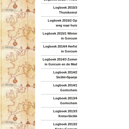
Logboek 2015/3
Thuiskomst
Logboek 2015/2 Op
weg naar huis
Logboek 2015/1 Winter
in Gorcum
Logboek 2014/4 Herfst
in Gorcum
Logboek 2014/3 Zomer
in Gorcum en de Med
Logboek 2014/2
Sicilië>Spanje
Logboek 2014/1
Gorinchem
Logboek 2013/4
Gorinchem
Logboek 2013/3
Kreta>Sicilië
Logboek 2013/2
Kreta+Gorcum