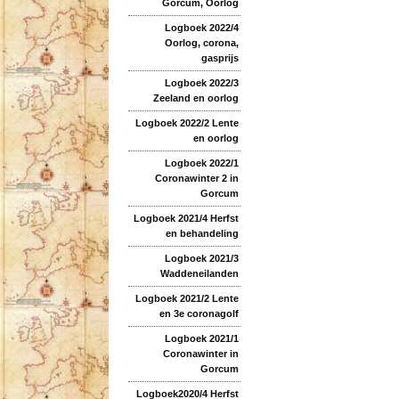
Gorcum, Oorlog
Logboek 2022/4
Oorlog, corona,
gasprijs
Logboek 2022/3
Zeeland en oorlog
Logboek 2022/2 Lente
en oorlog
Logboek 2022/1
Coronawinter 2 in
Gorcum
Logboek 2021/4 Herfst
en behandeling
Logboek 2021/3
Waddeneilanden
Logboek 2021/2 Lente
en 3e coronagolf
Logboek 2021/1
Coronawinter in
Gorcum
Logboek2020/4 Herfst