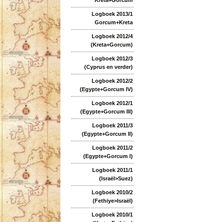
Logboek 2013/1
Gorcum+Kreta
Logboek 2012/4
(Kreta+Gorcum)
Logboek 2012/3
(Cyprus en verder)
Logboek 2012/2
(Egypte+Gorcum IV)
Logboek 2012/1
(Egypte+Gorcum III)
Logboek 2011/3
(Egypte+Gorcum II)
Logboek 2011/2
(Egypte+Gorcum I)
Logboek 2011/1
(Israël>Suez)
Logboek 2010/2
(Fethiye>Israël)
Logboek 2010/1