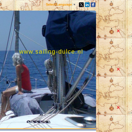
Select Language
▼
www.sailing-dulce.nl