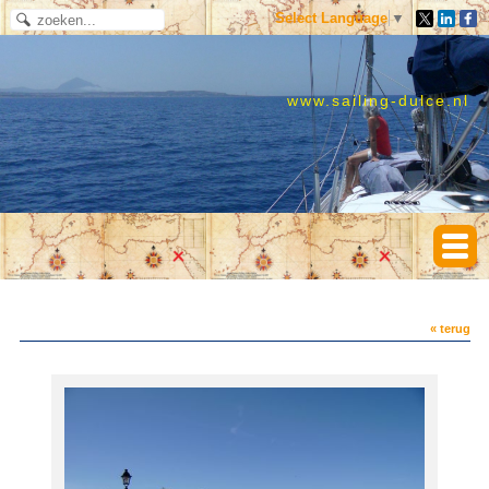
Select Language
▼
www.sailing-dulce.nl
« terug