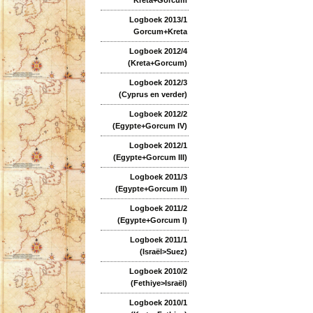
Logboek 2013/1
Gorcum+Kreta
Logboek 2012/4
(Kreta+Gorcum)
Logboek 2012/3
(Cyprus en verder)
Logboek 2012/2
(Egypte+Gorcum IV)
Logboek 2012/1
(Egypte+Gorcum III)
Logboek 2011/3
(Egypte+Gorcum II)
Logboek 2011/2
(Egypte+Gorcum I)
Logboek 2011/1
(Israël>Suez)
Logboek 2010/2
(Fethiye>Israël)
Logboek 2010/1