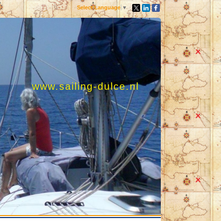
Select Language
▼
www.sailing-dulce.nl