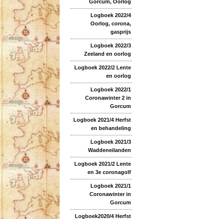
Gorcum, Oorlog
Logboek 2022/4
Oorlog, corona,
gasprijs
Logboek 2022/3
Zeeland en oorlog
Logboek 2022/2 Lente
en oorlog
Logboek 2022/1
Coronawinter 2 in
Gorcum
Logboek 2021/4 Herfst
en behandeling
Logboek 2021/3
Waddeneilanden
Logboek 2021/2 Lente
en 3e coronagolf
Logboek 2021/1
Coronawinter in
Gorcum
Logboek2020/4 Herfst