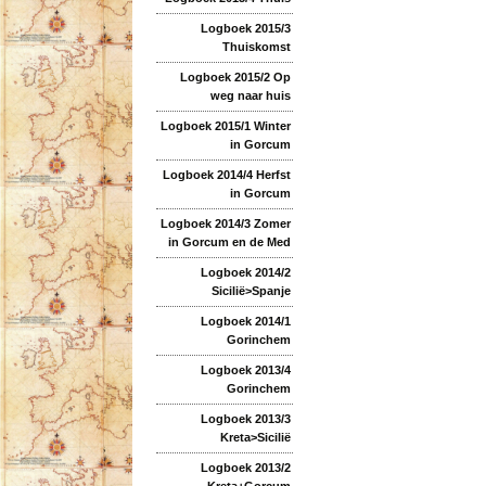
Logboek 2015/3
Thuiskomst
Logboek 2015/2 Op
weg naar huis
Logboek 2015/1 Winter
in Gorcum
Logboek 2014/4 Herfst
in Gorcum
Logboek 2014/3 Zomer
in Gorcum en de Med
Logboek 2014/2
Sicilië>Spanje
Logboek 2014/1
Gorinchem
Logboek 2013/4
Gorinchem
Logboek 2013/3
Kreta>Sicilië
Logboek 2013/2
Kreta+Gorcum